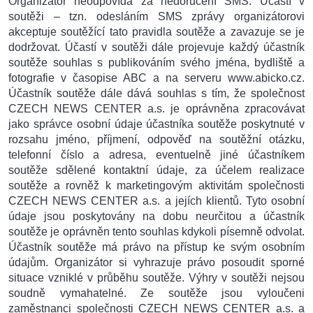
Organizátor neodpovídá za nedoručení SMS. Účastí v
soutěži – tzn. odesláním SMS zprávy organizátorovi
akceptuje soutěžící tato pravidla soutěže a zavazuje se je
dodržovat. Účastí v soutěži dále projevuje každý účastník
soutěže souhlas s publikováním svého jména, bydliště a
fotografie v časopise ABC a na serveru www.abicko.cz.
Účastník soutěže dále dává souhlas s tím, že společnost
CZECH NEWS CENTER a.s. je oprávněna zpracovávat
jako správce osobní údaje účastníka soutěže poskytnuté v
rozsahu jméno, příjmení, odpověď na soutěžní otázku,
telefonní číslo a adresa, eventuelně jiné účastníkem
soutěže sdělené kontaktní údaje, za účelem realizace
soutěže a rovněž k marketingovým aktivitám společnosti
CZECH NEWS CENTER a.s. a jejích klientů. Tyto osobní
údaje jsou poskytovány na dobu neurčitou a účastník
soutěže je oprávněn tento souhlas kdykoli písemně odvolat.
Účastník soutěže má právo na přístup ke svým osobním
údajům. Organizátor si vyhrazuje právo posoudit sporné
situace vzniklé v průběhu soutěže. Výhry v soutěži nejsou
soudně vymahatelné. Ze soutěže jsou vyloučeni
zaměstnanci společnosti CZECH NEWS CENTER a.s. a