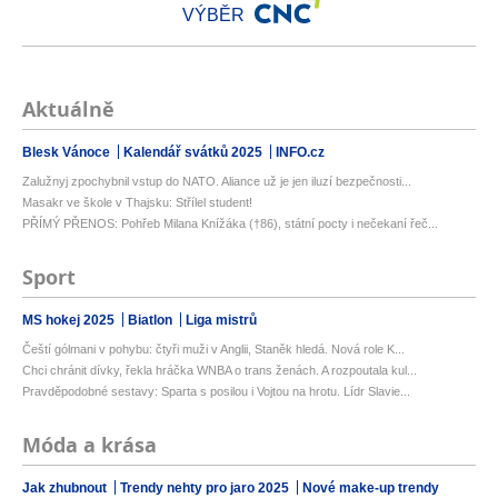
VÝBĚR
Aktuálně
Blesk Vánoce
Kalendář svátků 2025
INFO.cz
Zalužnyj zpochybnil vstup do NATO. Aliance už je jen iluzí bezpečnosti...
Masakr ve škole v Thajsku: Střílel student!
PŘÍMÝ PŘENOS: Pohřeb Milana Knížáka (†86), státní pocty i nečekaní řeč...
Sport
MS hokej 2025
Biatlon
Liga mistrů
Čeští gólmani v pohybu: čtyři muži v Anglii, Staněk hledá. Nová role K...
Chci chránit dívky, řekla hráčka WNBA o trans ženách. A rozpoutala kul...
Pravděpodobné sestavy: Sparta s posilou i Vojtou na hrotu. Lídr Slavie...
Móda a krása
Jak zhubnout
Trendy nehty pro jaro 2025
Nové make-up trendy