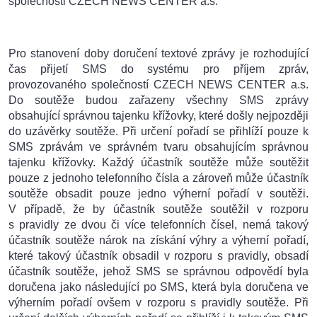
společnosti CZECH NEWS CENTER a.s.
Pro stanovení doby doručení textové zprávy je rozhodující
čas přijetí SMS do systému pro příjem zpráv,
provozovaného společností CZECH NEWS CENTER a.s.
Do soutěže budou zařazeny všechny SMS zprávy
obsahující správnou tajenku křížovky, které došly nejpozději
do uzávěrky soutěže. Při určení pořadí se přihlíží pouze k
SMS zprávám ve správném tvaru obsahujícím správnou
tajenku křížovky. Každý účastník soutěže může soutěžit
pouze z jednoho telefonního čísla a zároveň může účastník
soutěže obsadit pouze jedno výherní pořadí v soutěži.
V případě, že by účastník soutěže soutěžil v rozporu
s pravidly ze dvou či více telefonních čísel, nemá takový
účastník soutěže nárok na získání výhry a výherní pořadí,
které takový účastník obsadil v rozporu s pravidly, obsadí
účastník soutěže, jehož SMS se správnou odpovědí byla
doručena jako následující po SMS, která byla doručena ve
výherním pořadí ovšem v rozporu s pravidly soutěže. Při