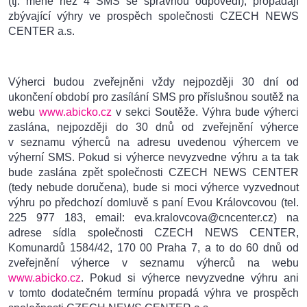
(tj. méně než 4 SMS se správnou odpovědí), propadají
zbývající výhry ve prospěch společnosti CZECH NEWS
CENTER a.s.
Výherci budou zveřejněni vždy nejpozději 30 dní od
ukončení období pro zasílání SMS pro příslušnou soutěž na
webu
www.abicko.cz
v sekci Soutěže. Výhra bude výherci
zaslána, nejpozději do 30 dnů od zveřejnění výherce
v seznamu výherců na adresu uvedenou výhercem ve
výherní SMS. Pokud si výherce nevyzvedne výhru a ta tak
bude zaslána zpět společnosti CZECH NEWS CENTER
(tedy nebude doručena), bude si moci výherce vyzvednout
výhru po předchozí domluvě s paní Evou Královcovou (tel.
225 977 183, email: eva.kralovcova@cncenter.cz) na
adrese sídla společnosti CZECH NEWS CENTER,
Komunardů 1584/42, 170 00 Praha 7, a to do 60 dnů od
zveřejnění výherce v seznamu výherců na webu
www.abicko.cz
. Pokud si výherce nevyzvedne výhru ani
v tomto dodatečném termínu propadá výhra ve prospěch