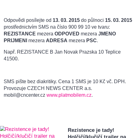
Odpovědi posílejte od
13. 03. 2015
do půlnoci
15. 03. 2015
prostřednictvím SMS na číslo 900 99 10 ve tvaru:
REZISTANCE
mezera
ODPOVED
mezera
JMENO
PRIJMENI
mezera
ADRESA
mezera
PSC
.
Např. REZISTANCE B Jan Novak Prazska 10 Teplice
41500.
SMS pište bez diakritiky. Cena 1 SMS je 10 Kč vč. DPH.
Provozuje CZECH NEWS CENTER a.s.
mobil@cncenter.cz
www.platmobilem.cz
.
Rezistence je tady!
Holčičí/klučičí trailer na