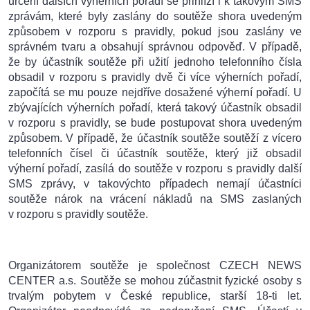
určení dalších výherních pořadí se přihlíží i k takovým SMS
zprávám, které byly zaslány do soutěže shora uvedeným
způsobem v rozporu s pravidly, pokud jsou zaslány ve
správném tvaru a obsahují správnou odpověď. V případě,
že by účastník soutěže při užití jednoho telefonního čísla
obsadil v rozporu s pravidly dvě či více výherních pořadí,
započítá se mu pouze nejdříve dosažené výherní pořadí. U
zbývajících výherních pořadí, která takový účastník obsadil
v rozporu s pravidly, se bude postupovat shora uvedeným
způsobem. V případě, že účastník soutěže soutěží z vícero
telefonních čísel či účastník soutěže, který již obsadil
výherní pořadí, zasílá do soutěže v rozporu s pravidly další
SMS zprávy, v takovýchto případech nemají účastníci
soutěže nárok na vrácení nákladů na SMS zaslaných
v rozporu s pravidly soutěže.
Organizátorem soutěže je společnost CZECH NEWS
CENTER a.s. Soutěže se mohou zúčastnit fyzické osoby s
trvalým pobytem v České republice, starší 18-ti let.