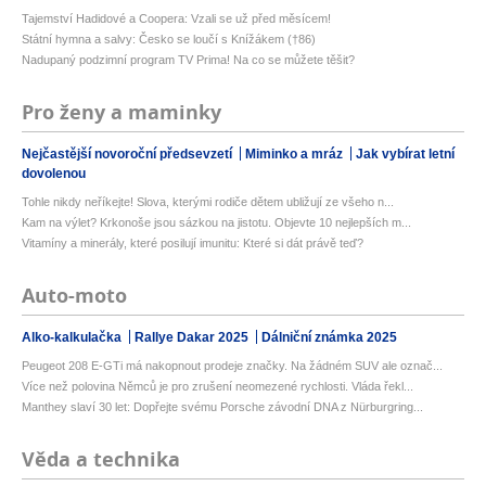
Tajemství Hadidové a Coopera: Vzali se už před měsícem!
Státní hymna a salvy: Česko se loučí s Knížákem (†86)
Nadupaný podzimní program TV Prima! Na co se můžete těšit?
Pro ženy a maminky
Nejčastější novoroční předsevzetí
Miminko a mráz
Jak vybírat letní
dovolenou
Tohle nikdy neříkejte! Slova, kterými rodiče dětem ubližují ze všeho n...
Kam na výlet? Krkonoše jsou sázkou na jistotu. Objevte 10 nejlepších m...
Vitamíny a minerály, které posilují imunitu: Které si dát právě teď?
Auto-moto
Alko-kalkulačka
Rallye Dakar 2025
Dálniční známka 2025
Peugeot 208 E-GTi má nakopnout prodeje značky. Na žádném SUV ale označ...
Více než polovina Němců je pro zrušení neomezené rychlosti. Vláda řekl...
Manthey slaví 30 let: Dopřejte svému Porsche závodní DNA z Nürburgring...
Věda a technika