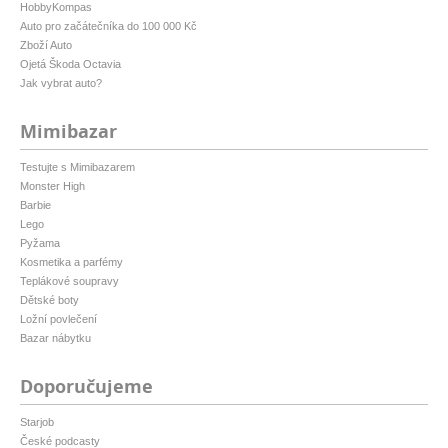
HobbyKompas
Auto pro začátečníka do 100 000 Kč
Zboží Auto
Ojetá Škoda Octavia
Jak vybrat auto?
Mimibazar
Testujte s Mimibazarem
Monster High
Barbie
Lego
Pyžama
Kosmetika a parfémy
Teplákové soupravy
Dětské boty
Ložní povlečení
Bazar nábytku
Doporučujeme
Starjob
České podcasty