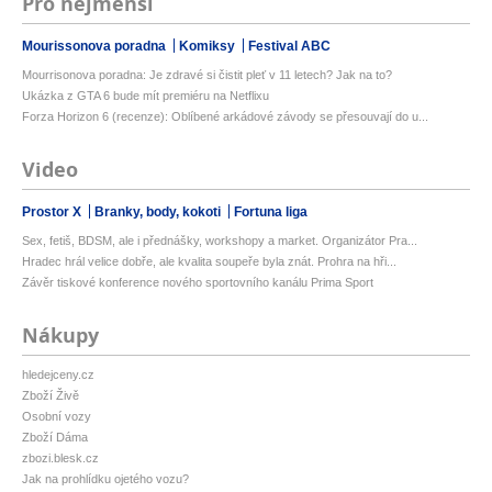
Pro nejmenší
Mourissonova poradna
Komiksy
Festival ABC
Mourrisonova poradna: Je zdravé si čistit pleť v 11 letech? Jak na to?
Ukázka z GTA 6 bude mít premiéru na Netflixu
Forza Horizon 6 (recenze): Oblíbené arkádové závody se přesouvají do u...
Video
Prostor X
Branky, body, kokoti
Fortuna liga
Sex, fetiš, BDSM, ale i přednášky, workshopy a market. Organizátor Pra...
Hradec hrál velice dobře, ale kvalita soupeře byla znát. Prohra na hři...
Závěr tiskové konference nového sportovního kanálu Prima Sport
Nákupy
hledejceny.cz
Zboží Živě
Osobní vozy
Zboží Dáma
zbozi.blesk.cz
Jak na prohlídku ojetého vozu?