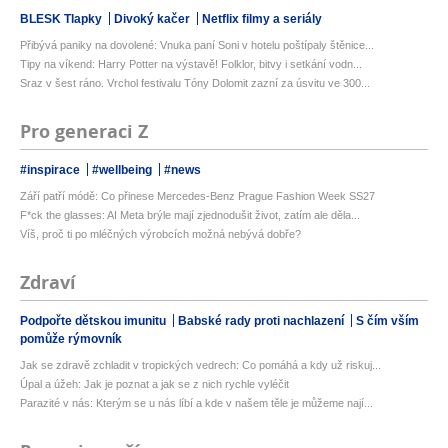
BLESK Tlapky
Divoký kačer
Netflix filmy a seriály
Přibývá paniky na dovolené: Vnuka paní Soni v hotelu poštípaly štěnice...
Tipy na víkend: Harry Potter na výstavě! Folklor, bitvy i setkání vodn...
Sraz v šest ráno. Vrchol festivalu Tóny Dolomit zazní za úsvitu ve 300...
Pro generaci Z
#inspirace
#wellbeing
#news
Září patří módě: Co přinese Mercedes-Benz Prague Fashion Week SS27
F*ck the glasses: AI Meta brýle mají zjednodušit život, zatím ale děla...
Víš, proč ti po mléčných výrobcích možná nebývá dobře?
Zdraví
Podpořte dětskou imunitu
Babské rady proti nachlazení
S čím vším
pomůže rýmovník
Jak se zdravě zchladit v tropických vedrech: Co pomáhá a kdy už riskuj...
Úpal a úžeh: Jak je poznat a jak se z nich rychle vyléčit
Parazité v nás: Kterým se u nás líbí a kde v našem těle je můžeme nají...