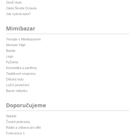
Zboží Auto
Ojetá Škoda Octavia
Jak vybrat auto?
Mimibazar
Testujte s Mimibazarem
Monster High
Barbie
Lego
Pyžama
Kosmetika a parfémy
Teplákové soupravy
Dětské boty
Ložní povlečení
Bazar nábytku
Doporučujeme
Starjob
České podcasty
Rádio a zábava pro děti
Frekvence 1