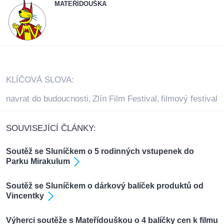
MATEŘÍDOUŠKA
KLÍČOVÁ SLOVA:
navrat do budoucnosti
Zlín Film Festival
filmový festival
,
,
SOUVISEJÍCÍ ČLÁNKY:
Soutěž se Sluníčkem o 5 rodinných vstupenek do
Parku Mirakulum
Soutěž se Sluníčkem o dárkový balíček produktů od
Vincentky
Výherci soutěže s Mateřídouškou o 4 balíčky cen k filmu