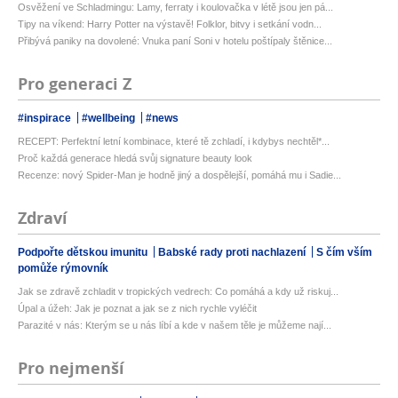
Osvěžení ve Schladmingu: Lamy, ferraty i koulovačka v létě jsou jen pá...
Tipy na víkend: Harry Potter na výstavě! Folklor, bitvy i setkání vodn...
Přibývá paniky na dovolené: Vnuka paní Soni v hotelu poštípaly štěnice...
Pro generaci Z
#inspirace
#wellbeing
#news
RECEPT: Perfektní letní kombinace, které tě zchladí, i kdybys nechtěl*...
Proč každá generace hledá svůj signature beauty look
Recenze: nový Spider-Man je hodně jiný a dospělejší, pomáhá mu i Sadie...
Zdraví
Podpořte dětskou imunitu
Babské rady proti nachlazení
S čím vším
pomůže rýmovník
Jak se zdravě zchladit v tropických vedrech: Co pomáhá a kdy už riskuj...
Úpal a úžeh: Jak je poznat a jak se z nich rychle vyléčit
Parazité v nás: Kterým se u nás líbí a kde v našem těle je můžeme nají...
Pro nejmenší