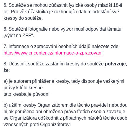
5. Soutěže se mohou zúčastnit fyzické osoby mladší 18-ti
let. Pro věk účastníka je rozhodující datum odeslání své
kresby do soutěže.
6. Soutěžní fotografie nebo výtvor musí odpovídat tématu
„výlet na ZFF“.
7. Informace o zpracování osobních údajů nalezete zde:
https://www.cncenter.cz/informace-o-zpracovani
8. Účastník soutěže zasláním kresby do soutěže
potvrzuje,
že
:
a) je autorem přihlášené kresby, tedy disponuje veškerými
právy k této kresbě
tato kresba je původní
b) užitím kresby Organizátorem dle těchto pravidel nebudou
nijak porušena ani ohrožena práva třetích osob a zavazuje
se Organizátora odškodnit z případných nároků těchto osob
vznesených proti Organizátorovi