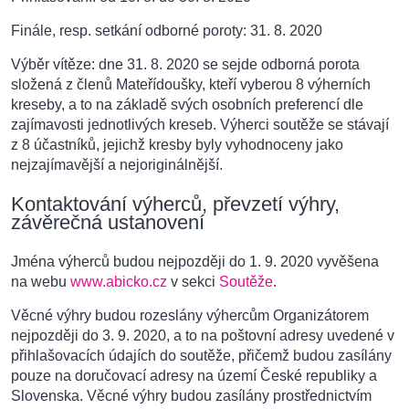
Finále, resp. setkání odborné poroty: 31. 8. 2020
Výběr vítěze: dne 31. 8. 2020 se sejde odborná porota
složená z členů Mateřídoušky, kteří vyberou 8 výherních
kreseby, a to na základě svých osobních preferencí dle
zajímavosti jednotlivých kreseb. Výherci soutěže se stávají
z 8 účastníků, jejichž kresby byly vyhodnoceny jako
nejzajímavější a nejoriginálnější.
Kontaktování výherců, převzetí výhry,
závěrečná ustanovení
Jména výherců budou nejpozději do 1. 9. 2020 vyvěšena
na webu
www.abicko.cz
v sekci
Soutěže
.
Věcné výhry budou rozeslány výhercům Organizátorem
nejpozději do 3. 9. 2020, a to na poštovní adresy uvedené v
přihlašovacích údajích do soutěže, přičemž budou zasílány
pouze na doručovací adresy na území České republiky a
Slovenska. Věcné výhry budou zasílány prostřednictvím