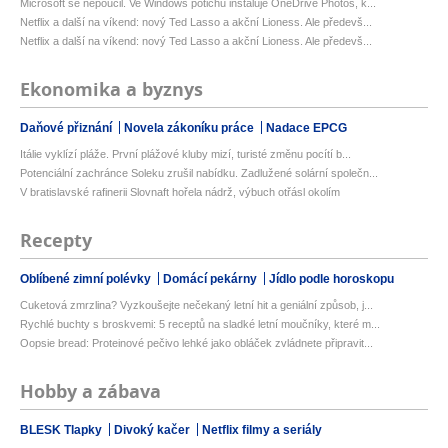
Microsoft se nepoučil. Ve Windows potichu instaluje OneDrive Photos, k...
Netflix a další na víkend: nový Ted Lasso a akční Lioness. Ale předevš...
Netflix a další na víkend: nový Ted Lasso a akční Lioness. Ale předevš...
Ekonomika a byznys
Daňové přiznání
Novela zákoníku práce
Nadace EPCG
Itálie vyklízí pláže. První plážové kluby mizí, turisté změnu pocítí b...
Potenciální zachránce Soleku zrušil nabídku. Zadlužené solární společn...
V bratislavské rafinerii Slovnaft hořela nádrž, výbuch otřásl okolím
Recepty
Oblíbené zimní polévky
Domácí pekárny
Jídlo podle horoskopu
Cuketová zmrzlina? Vyzkoušejte nečekaný letní hit a geniální způsob, j...
Rychlé buchty s broskvemi: 5 receptů na sladké letní moučníky, které m...
Oopsie bread: Proteinové pečivo lehké jako obláček zvládnete připravit...
Hobby a zábava
BLESK Tlapky
Divoký kačer
Netflix filmy a seriály