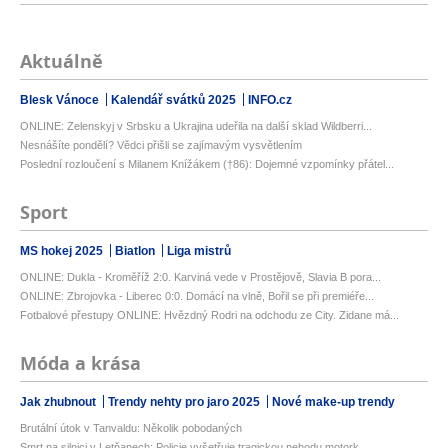
Aktuálně
Blesk Vánoce
Kalendář svátků 2025
INFO.cz
ONLINE: Zelenskyj v Srbsku a Ukrajina udeřila na další sklad Wildberri...
Nesnášíte pondělí? Vědci přišli se zajímavým vysvětlením
Poslední rozloučení s Milanem Knížákem (†86): Dojemné vzpomínky přátel...
Sport
MS hokej 2025
Biatlon
Liga mistrů
ONLINE: Dukla - Kroměříž 2:0. Karviná vede v Prostějově, Slavia B pora...
ONLINE: Zbrojovka - Liberec 0:0. Domácí na vlně, Bořil se při premiéře...
Fotbalové přestupy ONLINE: Hvězdný Rodri na odchodu ze City. Zidane má...
Móda a krása
Jak zhubnout
Trendy nehty pro jaro 2025
Nové make-up trendy
Brutální útok v Tanvaldu: Několik pobodaných
Smrt na silnici v Letňanech: Policie vyšetřuje tragickou nehodu motork...