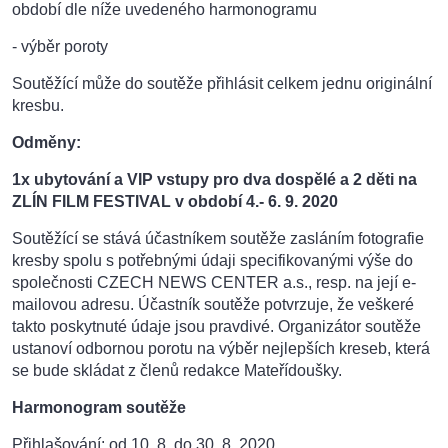
období dle níže uvedeného harmonogramu
- výběr poroty
Soutěžící může do soutěže přihlásit celkem jednu originální
kresbu.
Odměny:
1x ubytování a VIP vstupy pro dva dospělé a 2 děti na
ZLÍN FILM FESTIVAL v období 4.- 6. 9. 2020
Soutěžící se stává účastníkem soutěže zasláním fotografie
kresby spolu s potřebnými údaji specifikovanými výše do
společnosti CZECH NEWS CENTER a.s., resp. na její e-
mailovou adresu. Účastník soutěže potvrzuje, že veškeré
takto poskytnuté údaje jsou pravdivé. Organizátor soutěže
ustanoví odbornou porotu na výběr nejlepších kreseb, která
se bude skládat z členů redakce Mateřídoušky.
Harmonogram soutěže
Přihlašování: od 10. 8. do 30. 8. 2020