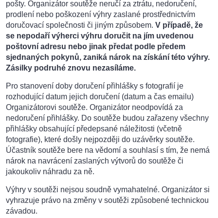
pošty. Organizátor soutěže neručí za ztrátu, nedoručení,
prodlení nebo poškození výhry zaslané prostřednictvím
doručovací společnosti či jiným způsobem.
V případě, že
se nepodaří výherci výhru doručit na jím uvedenou
poštovní adresu nebo jinak předat podle předem
sjednaných pokynů, zaniká nárok na získání této výhry.
Zásilky podruhé znovu nezasíláme.
Pro stanovení doby doručení přihlášky s fotografií je
rozhodující datum jejich doručení (datum a čas emailu)
Organizátorovi soutěže. Organizátor neodpovídá za
nedoručení přihlášky. Do soutěže budou zařazeny všechny
přihlášky obsahující předepsané náležitosti (včetně
fotografie), které došly nejpozději do uzávěrky soutěže.
Účastník soutěže bere na vědomí a souhlasí s tím, že nemá
nárok na navrácení zaslaných výtvorů do soutěže či
jakoukoliv náhradu za ně.
Výhry v soutěži nejsou soudně vymahatelné. Organizátor si
vyhrazuje právo na změny v soutěži způsobené technickou
závadou.