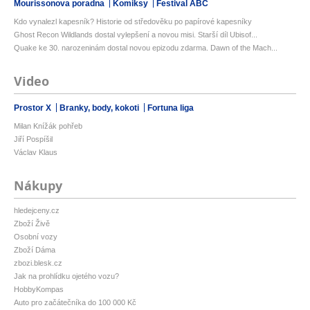
Mourissonova poradna
Komiksy
Festival ABC
Kdo vynalezl kapesník? Historie od středověku po papírové kapesníky
Ghost Recon Wildlands dostal vylepšení a novou misi. Starší díl Ubisof...
Quake ke 30. narozeninám dostal novou epizodu zdarma. Dawn of the Mach...
Video
Prostor X
Branky, body, kokoti
Fortuna liga
Milan Knížák pohřeb
Jiří Pospíšil
Václav Klaus
Nákupy
hledejceny.cz
Zboží Živě
Osobní vozy
Zboží Dáma
zbozi.blesk.cz
Jak na prohlídku ojetého vozu?
HobbyKompas
Auto pro začátečníka do 100 000 Kč