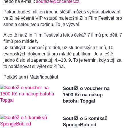
nebo na e-mail:
souteze@cncenter.cz.
Pokud budeš mít jen trochu štěstí, můžeš vyhrát ubytování
ve Zlíně včetně VIP vstupů na letošní Zlín Film Festival pro
sebe a celou tvou rodinu. To je výzva!
A co tě na Zlín Film Festivalu letos čeká? 7 filmů pro děti, 7
filmů pro mládež,
63 krátkých animací pro děti, 62 studentských filmů, 10
evropských dokumentů pro mladé publikum. Jo a ještě
jedno číslo si zapamatuj: 4.–10. 9. To je termín, kdy stojí za
to naplánovat si výlet do Zlína.
Potkáš tam i Mateřídoušku!
Soutěž o voucher na
1500 Kč na nákup
batohu Topgal
Soutěž o 5 komiksů
SpongeBob od