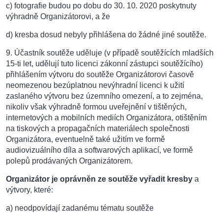
c) fotografie budou po dobu do 30. 10. 2020 poskytnuty
výhradně Organizátorovi, a že
d) kresba dosud nebyly přihlášena do žádné jiné soutěže.
9. Účastník soutěže uděluje (v případě soutěžících mladších
15-ti let, udělují tuto licenci zákonní zástupci soutěžícího)
přihlášením výtvoru do soutěže Organizátorovi časově
neomezenou bezúplatnou nevýhradní licenci k užití
zaslaného výtvoru bez územního omezení, a to zejména,
nikoliv však výhradně formou uveřejnění v tištěných,
internetových a mobilních mediích Organizátora, otištěním
na tiskových a propagačních materiálech společnosti
Organizátora, eventuelně také užitím ve formě
audiovizuálního díla a softwarových aplikací, ve formě
polepů prodávaných Organizátorem.
Organizátor je oprávněn ze soutěže vyřadit kresby
a
výtvory, které:
a) neodpovídají zadanému tématu soutěže