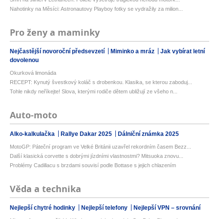
Nahotinky na Měsíci: Astronautovy Playboy fotky se vydražily za milion...
Pro ženy a maminky
Nejčastější novoroční předsevzetí
Miminko a mráz
Jak vybírat letní
dovolenou
Okurková limonáda
RECEPT: Kynutý švestkový koláč s drobenkou. Klasika, se kterou zaboduj...
Tohle nikdy neříkejte! Slova, kterými rodiče dětem ubližují ze všeho n...
Auto-moto
Alko-kalkulačka
Rallye Dakar 2025
Dálniční známka 2025
MotoGP: Páteční program ve Velké Británii uzavřel rekordním časem Bezz...
Další klasická corvette s dobrými jízdními vlastnostmi? Mitsuoka znovu...
Problémy Cadillacu s brzdami souvisí podle Bottase s jejich chlazením
Věda a technika
Nejlepší chytré hodinky
Nejlepší telefony
Nejlepší VPN – srovnání