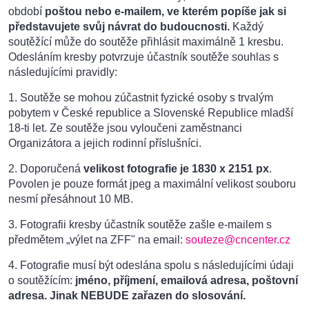
období
poštou nebo e-mailem, ve kterém popíše jak si
představujete svůj návrat do budoucnosti.
Každý
soutěžící může do soutěže přihlásit maximálně 1 kresbu.
Odesláním kresby potvrzuje účastník soutěže souhlas s
následujícími pravidly:
1. Soutěže se mohou zúčastnit fyzické osoby s trvalým
pobytem v České republice a Slovenské Republice mladší
18-ti let. Ze soutěže jsou vyloučeni zaměstnanci
Organizátora a jejich rodinní příslušníci.
2. Doporučená
velikost fotografie je 1830 x 2151 px
.
Povolen je pouze formát jpeg a maximální velikost souboru
nesmí přesáhnout 10 MB.
3. Fotografii kresby účastník soutěže zašle e-mailem s
předmětem „výlet na ZFF" na email:
souteze@cncenter.cz
4. Fotografie musí být odeslána spolu s následujícími údaji
o soutěžícím:
jméno, příjmení, emailová adresa, poštovní
adresa. Jinak NEBUDE zařazen do slosování.