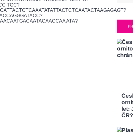
CC TGC?
CATTACTCTCAAATATATTACTCTCAATACTAAGAGAGT?
TACCAGGGATACC?
AACAATGACAATACAACCAA ATA?
PŘ
Čes
orni
let:
ČR