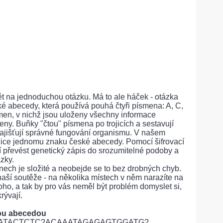
ět na jednoduchou otázku. Má to ale háček - otázka
é abecedy, která používá pouhá čtyři písmena: A, C,
men, v nichž jsou uloženy všechny informace
geny. Buňky "čtou" písmena po trojicích a sestavují
 zajišťují správné fungování organismu. V našem
jice jednomu znaku české abecedy. Pomocí šifrovací
í převést genetický zápis do srozumitelné podoby a
ázky.
enech je složité a neobejde se to bez drobných chyb.
naší soutěže - na několika místech v něm narazíte na
oho, a tak by pro vás neměl být problém domyslet si,
rývají.
ou abecedou
ATACTCTC?ACAAATAGAGAGTGGATG?