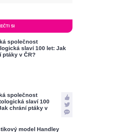
EČTI SI
ká společnost
tologická slaví 100
 Jak chrání ptáky v
?