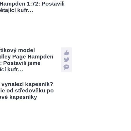
stikový model
dley Page Hampden
: Postavili jsme
jící kufr…