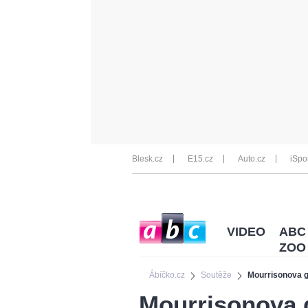
Blesk.cz
E15.cz
Auto.cz
iSpo
VIDEO
ABC
ZOO
Ábíčko.cz
Soutěže
Mourrisonova ge
Mourrisonova g