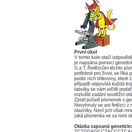
První úkol
V tomto kole stačí odpověd
je napsána pomocí genetick
G a T. Řetězcům těchto pís
potřebné pro život, se říká 
podle nich bílkoviny, které
případě odpovídá každá tro
tabulky se vám určitě podař
rozluštit zadání soutěžní ot
Zjistit pořadí písmenek v g
Nevyhnuly se ani řetězci z 
otazníky. Není jich však mn
jaká písmenka se za nimi sk
Otázka zapsaná genetick
TCTGGAGCCTACCCTCA