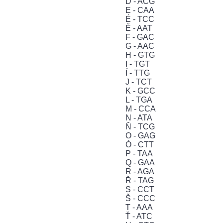
Ď - ACG
E - CAA
É - TCC
Ě - AAT
F - GAC
G - AAC
H - GTG
I - TGT
Í - TTG
J - TCT
K - GCC
L - TGA
M - CCA
N - ATA
Ň - TCG
O - GAG
Ó - CTT
P - TAA
Q - GAA
R - AGA
Ř - TAG
S - CCT
Š - CCC
T - AAA
Ť - ATC