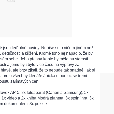
 té jsou teď plné noviny. Nepíše se o ničem jiném než
 dědičnosti a křížení. Kromě toho jej napadlo, že by
 sám sebe. Jeho přesná kopie by měla na starosti
sti a jemu by zbylo více času na výpravy za
hlavě, ale brzy zjistil, že to nebude tak snadné, jak si
í proto všechny čtenáře ábíčka o pomoc se třemi
oustu zajímavých cen.
Novex AP-5, 2x fotoaparát (Canon a Samsung), 5x
 1x video a 2x kniha Modrá planeta, 3x stolní hra, 3x
ým dokumentem, 3x puzzle