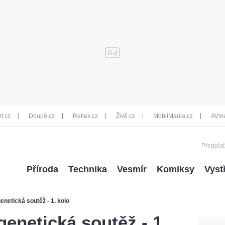
rt.cz
Doupě.cz
Reflex.cz
Živě.cz
MobilMania.cz
AVma
Předplať
Příroda
Technika
Vesmír
Komiksy
Vyst
netická soutěž - 1. kolo
enetická soutěž - 1.