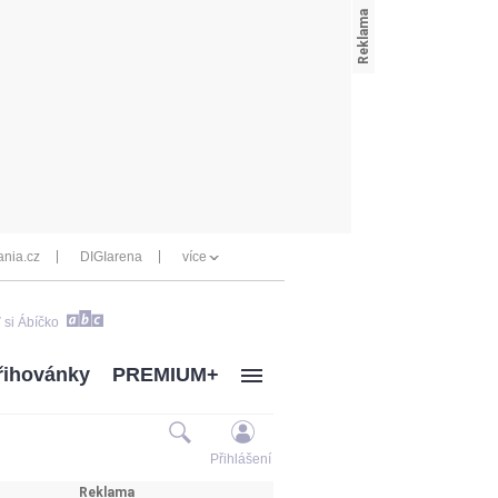
nia.cz
DIGIarena
více
 si Ábíčko
řihovánky
PREMIUM+
Přihlášení