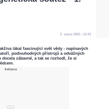
5. srpna 2002 • 12:43
živa lákal fascinující svět vědy - napínavých
atoří, podivuhodných přístrojů a odvážných
 docela zábavné, a tak se rozhodl, že si
 vědcem.