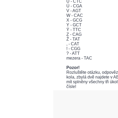
U - CTC
Ú - CGA
V - AGT
W - CAC
X - GCG
Y - GCT
Ý - TTC
Z - CAG
Ž - TAT
, - CAT
! - CGG
? - ATT
mezera - TAC
Pozor!
Rozluštěte otázku, odpovězte
kola, zbylá dvě najdete v 
mít splněny všechny tři úko
čísle!