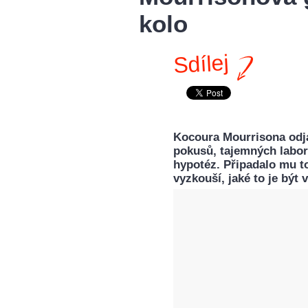
kolo
Sdílej
Kocoura Mourrisona odjak
pokusů, tajemných labor
hypotéz. Připadalo mu to
vyzkouší, jaké to je být