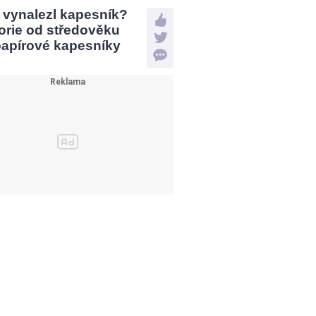
 vynalezl kapesník?
orie od středověku
papírové kapesníky