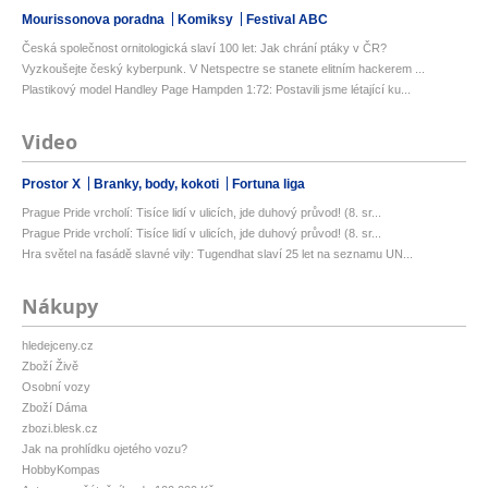
Mourissonova poradna
Komiksy
Festival ABC
Česká společnost ornitologická slaví 100 let: Jak chrání ptáky v ČR?
Vyzkoušejte český kyberpunk. V Netspectre se stanete elitním hackerem ...
Plastikový model Handley Page Hampden 1:72: Postavili jsme létající ku...
Video
Prostor X
Branky, body, kokoti
Fortuna liga
Prague Pride vrcholí: Tisíce lidí v ulicích, jde duhový průvod! (8. sr...
Prague Pride vrcholí: Tisíce lidí v ulicích, jde duhový průvod! (8. sr...
Hra světel na fasádě slavné vily: Tugendhat slaví 25 let na seznamu UN...
Nákupy
hledejceny.cz
Zboží Živě
Osobní vozy
Zboží Dáma
zbozi.blesk.cz
Jak na prohlídku ojetého vozu?
HobbyKompas