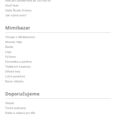
Auto pro začátečníka do 100 000 Kč
Zboží Auto
Ojetá Škoda Octavia
Jak vybrat auto?
Mimibazar
Testujte s Mimibazarem
Monster High
Barbie
Lego
Pyžama
Kosmetika a parfémy
Teplákové soupravy
Dětské boty
Ložní povlečení
Bazar nábytku
Doporučujeme
Starjob
České podcasty
Rádio a zábava pro děti