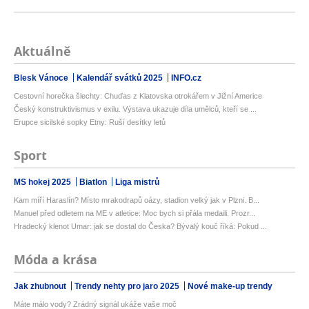
Aktuálně
Blesk Vánoce
Kalendář svátků 2025
INFO.cz
Cestovní horečka šlechty: Chuďas z Klatovska otrokářem v Jižní Americe
Český konstruktivismus v exilu. Výstava ukazuje díla umělců, kteří se ...
Erupce sicilské sopky Etny: Ruší desítky letů
Sport
MS hokej 2025
Biatlon
Liga mistrů
Kam míří Haraslín? Místo mrakodrapů oázy, stadion velký jak v Plzni. B...
Manuel před odletem na ME v atletice: Moc bych si přála medaili. Prozr...
Hradecký klenot Umar: jak se dostal do Česka? Bývalý kouč říká: Pokud ...
Móda a krása
Jak zhubnout
Trendy nehty pro jaro 2025
Nové make-up trendy
Máte málo vody? Zrádný signál ukáže vaše moč