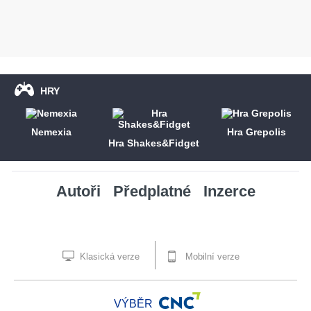
HRY
Nemexia
Hra Grepolis
Hra Shakes&Fidget
Autoři
Předplatné
Inzerce
Klasická verze
Mobilní verze
VÝBĚR