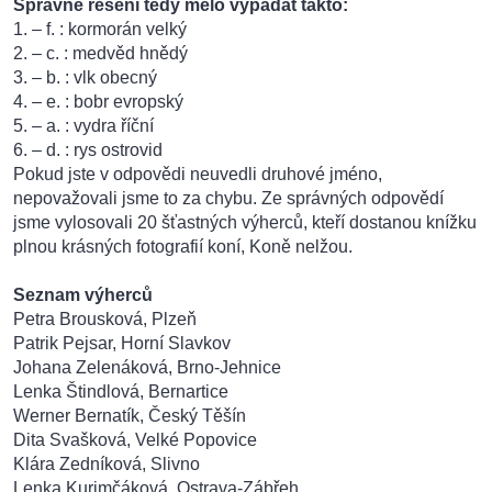
Správné řešení tedy mělo vypadat takto:
1. – f. : kormorán velký
2. – c. : medvěd hnědý
3. – b. : vlk obecný
4. – e. : bobr evropský
5. – a. : vydra říční
6. – d. : rys ostrovid
Pokud jste v odpovědi neuvedli druhové jméno,
nepovažovali jsme to za chybu. Ze správných odpovědí
jsme vylosovali 20 šťastných výherců, kteří dostanou knížku
plnou krásných fotografií koní, Koně nelžou.
Seznam výherců
Petra Brousková, Plzeň
Patrik Pejsar, Horní Slavkov
Johana Zelenáková, Brno-Jehnice
Lenka Štindlová, Bernartice
Werner Bernatík, Český Těšín
Dita Svašková, Velké Popovice
Klára Zedníková, Slivno
Lenka Kurimčáková, Ostrava-Zábřeh