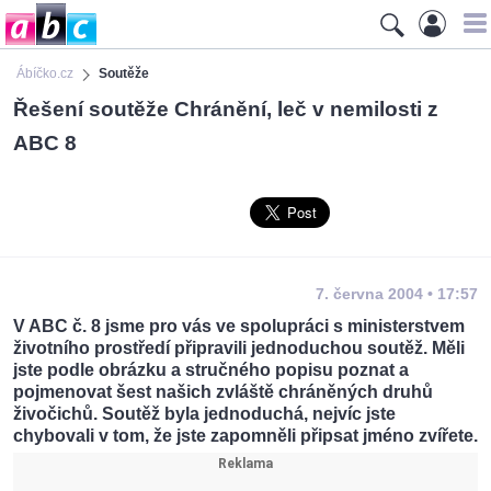
Ábíčko.cz
Soutěže
Řešení soutěže Chránění, leč v nemilosti z
ABC 8
7. června 2004 • 17:57
V ABC č. 8 jsme pro vás ve spolupráci s ministerstvem
životního prostředí připravili jednoduchou soutěž. Měli
jste podle obrázku a stručného popisu poznat a
pojmenovat šest našich zvláště chráněných druhů
živočichů. Soutěž byla jednoduchá, nejvíc jste
chybovali v tom, že jste zapomněli připsat jméno zvířete.