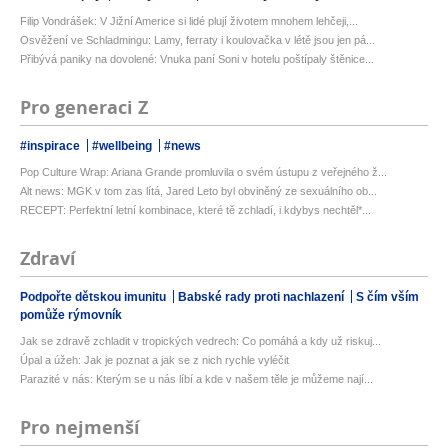
Filip Vondrášek: V Jižní Americe si lidé plují životem mnohem lehčeji,...
Osvěžení ve Schladmingu: Lamy, ferraty i koulovačka v létě jsou jen pá...
Přibývá paniky na dovolené: Vnuka paní Soni v hotelu poštípaly štěnice...
Pro generaci Z
#inspirace
#wellbeing
#news
Pop Culture Wrap: Ariana Grande promluvila o svém ústupu z veřejného ž...
Alt news: MGK v tom zas lítá, Jared Leto byl obviněný ze sexuálního ob...
RECEPT: Perfektní letní kombinace, které tě zchladí, i kdybys nechtěl*...
Zdraví
Podpořte dětskou imunitu
Babské rady proti nachlazení
S čím vším
pomůže rýmovník
Jak se zdravě zchladit v tropických vedrech: Co pomáhá a kdy už riskuj...
Úpal a úžeh: Jak je poznat a jak se z nich rychle vyléčit
Parazité v nás: Kterým se u nás líbí a kde v našem těle je můžeme nají...
Pro nejmenší