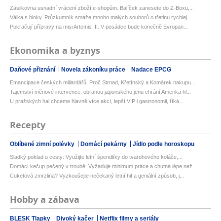
Zásilkovna usnadní vrácení zboží e-shopům. Balíček zanesete do Z-Boxu,...
Válka s bloky. Průzkumník smaže mnoho malých souborů o třetinu rychlej...
Pokračují přípravy na misi Artemis III. V posádce bude konečně Evropan...
Ekonomika a byznys
Daňové přiznání
Novela zákoníku práce
Nadace EPCG
Emancipace českých miliardářů. Proč Strnad, Křetínský a Komárek nakupu...
Tajemství měnové intervence: obranou japonského jenu chrání Amerika hl...
U pražských hal chceme hlavně více akcí, lepší VIP i gastronomii, říká...
Recepty
Oblíbené zimní polévky
Domácí pekárny
Jídlo podle horoskopu
Sladký poklad u cesty: Využijte letní špendlíky do tvarohového koláče,...
Domácí kečup pečený v troubě: Vyžaduje minimum práce a chutná lépe než...
Cuketová zmrzlina? Vyzkoušejte nečekaný letní hit a geniální způsob, j...
Hobby a zábava
BLESK Tlapky
Divoký kačer
Netflix filmy a seriály