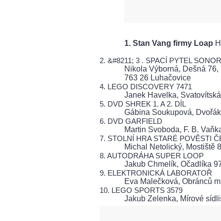
1. Stan Vang firmy Loap
Ha
2. &#8211; 3 . SPACÍ PYTEL SON
Nikola Výborná, Dešná 76, 
763 26 Luhačovice
4. LEGO DISCOVERY 7471
Janek Havelka, Svatovítská
5. DVD SHREK 1. A 2. DÍL
Gábina Soukupová, Dvořáko
6. DVD GARFIELD
Martin Svoboda, F. B. Vaňk
7. STOLNÍ HRA STARÉ POVĚSTI 
Michal Netolický, Mostiště 
8. AUTODRÁHA SUPER LOOP
Jakub Chmelík, Očadlíka 9
9. ELEKTRONICKÁ LABORATOŘ
Eva Malečková, Obránců mír
10. LEGO SPORTS 3579
Jakub Zelenka, Mírové sídl