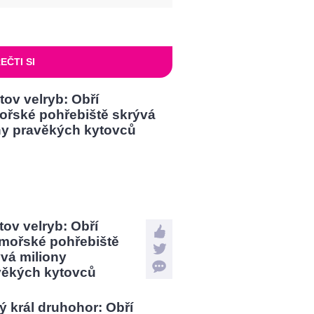
EČTI SI
tov velryb: Obří
mořské pohřebiště
vá miliony
věkých kytovců