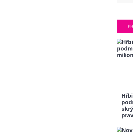
PŘ
Hřbi
pod
skrý
pra