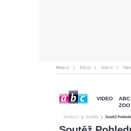
Blesk.cz
E15.cz
Auto.cz
iSpo
VIDEO
ABC
ZOO
Ábíčko.cz
Soutěže
Soutěž Pohledn
Soutěž Pohledn