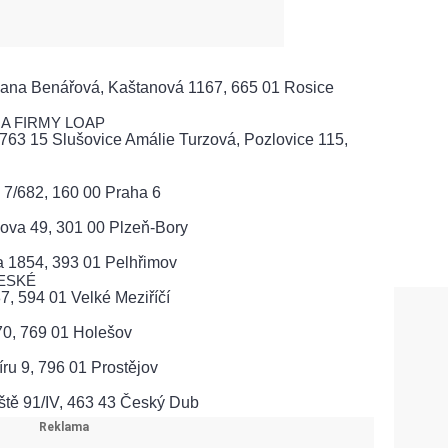
na Benářová, Kaštanová 1167, 665 01 Rosice
ORA FIRMY LOAP
763 15 Slušovice Amálie Turzová, Pozlovice 115,
 7/682, 160 00 Praha 6
va 49, 301 00 Plzeň-Bory
a 1854, 393 01 Pelhřimov
ČESKÉ
87, 594 01 Velké Meziříčí
70, 769 01 Holešov
u 9, 796 01 Prostějov
iště 91/IV, 463 43 Český Dub