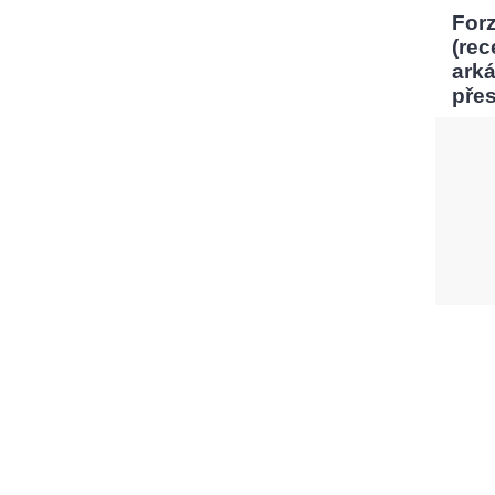
Forz
(rec
ark
pře