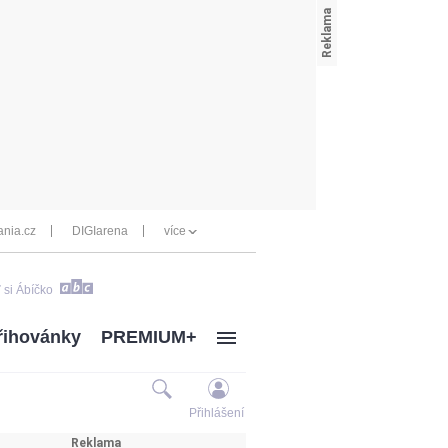
nia.cz
DIGIarena
více
 si Ábíčko
řihovánky
PREMIUM+
Přihlášení