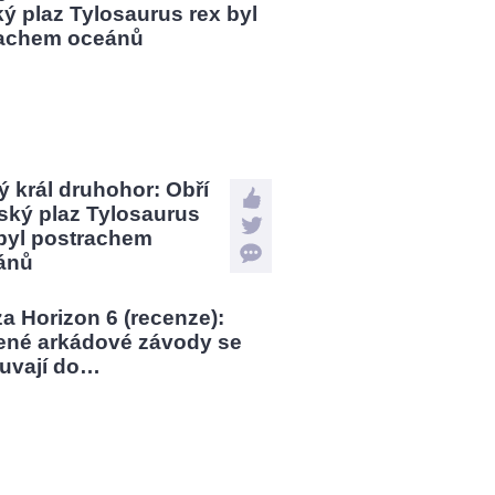
 král druhohor: Obří
ský plaz Tylosaurus
 byl postrachem
ánů