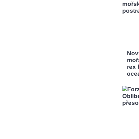
Nový
moř
rex
oce