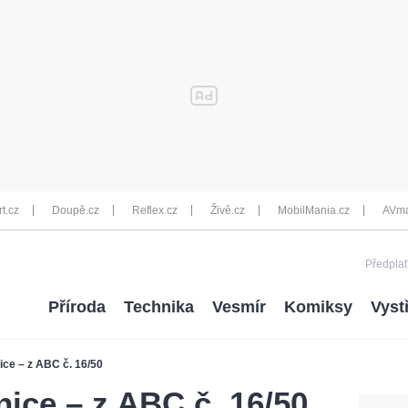
rt.cz
Doupě.cz
Reflex.cz
Živě.cz
MobilMania.cz
AVma
Předplať
Příroda
Technika
Vesmír
Komiksy
Vyst
ice – z ABC č. 16/50
ice – z ABC č. 16/50