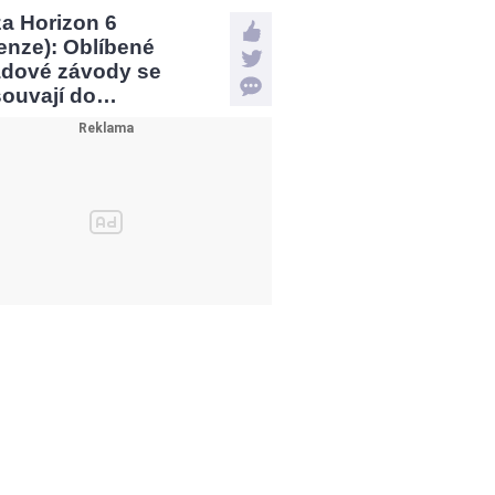
a Horizon 6
enze): Oblíbené
ádové závody se
souvají do…