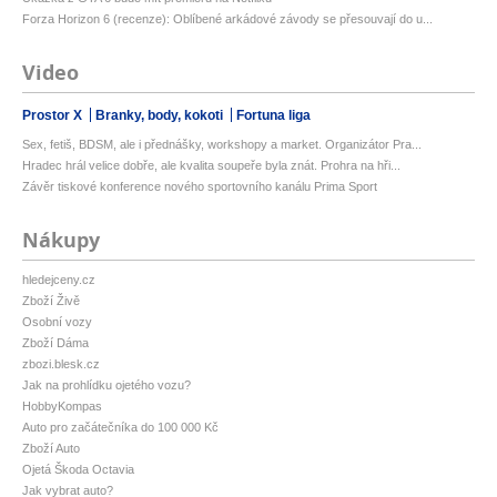
Forza Horizon 6 (recenze): Oblíbené arkádové závody se přesouvají do u...
Video
Prostor X
Branky, body, kokoti
Fortuna liga
Sex, fetiš, BDSM, ale i přednášky, workshopy a market. Organizátor Pra...
Hradec hrál velice dobře, ale kvalita soupeře byla znát. Prohra na hři...
Závěr tiskové konference nového sportovního kanálu Prima Sport
Nákupy
hledejceny.cz
Zboží Živě
Osobní vozy
Zboží Dáma
zbozi.blesk.cz
Jak na prohlídku ojetého vozu?
HobbyKompas
Auto pro začátečníka do 100 000 Kč
Zboží Auto
Ojetá Škoda Octavia
Jak vybrat auto?