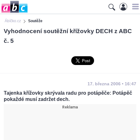
Ábíčko.cz
Soutěže
Vyhodnocení soutěžní křížovky DECH z ABC
č. 5
17. března 2006 • 16:47
Tajenka křížovky skrývala radu pro potápěče: Potápěč
pokaždé musí zadržet dech.