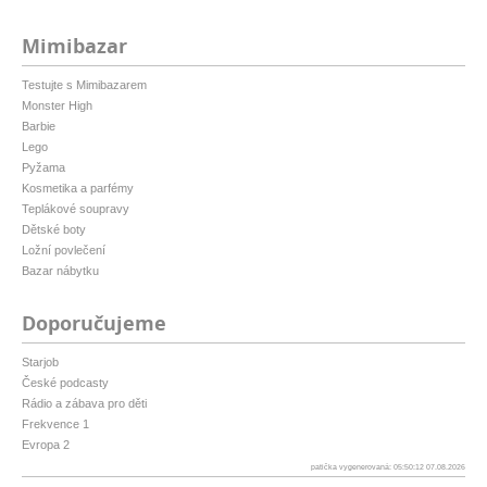
Mimibazar
Testujte s Mimibazarem
Monster High
Barbie
Lego
Pyžama
Kosmetika a parfémy
Teplákové soupravy
Dětské boty
Ložní povlečení
Bazar nábytku
Doporučujeme
Starjob
České podcasty
Rádio a zábava pro děti
Frekvence 1
Evropa 2
patička vygenerovaná: 05:50:12 07.08.2026