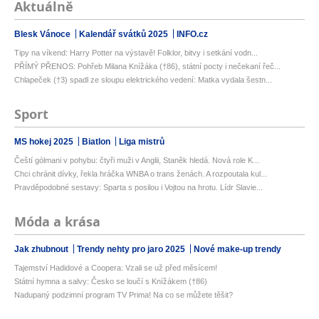
Aktuálně
Blesk Vánoce
Kalendář svátků 2025
INFO.cz
Tipy na víkend: Harry Potter na výstavě! Folklor, bitvy i setkání vodn...
PŘÍMÝ PŘENOS: Pohřeb Milana Knížáka (†86), státní pocty i nečekaní řeč...
Chlapeček (†3) spadl ze sloupu elektrického vedení: Matka vydala šestn...
Sport
MS hokej 2025
Biatlon
Liga mistrů
Čeští gólmani v pohybu: čtyři muži v Anglii, Staněk hledá. Nová role K...
Chci chránit dívky, řekla hráčka WNBA o trans ženách. A rozpoutala kul...
Pravděpodobné sestavy: Sparta s posilou i Vojtou na hrotu. Lídr Slavie...
Móda a krása
Jak zhubnout
Trendy nehty pro jaro 2025
Nové make-up trendy
Tajemství Hadidové a Coopera: Vzali se už před měsícem!
Státní hymna a salvy: Česko se loučí s Knížákem (†86)
Nadupaný podzimní program TV Prima! Na co se můžete těšit?