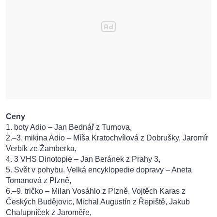
Ceny
1. boty Adio – Jan Bednář z Turnova,
2.–3. mikina Adio – Míša Kratochvílová z Dobrušky, Jaromír
Verbík ze Žamberka,
4. 3 VHS Dinotopie – Jan Beránek z Prahy 3,
5. Svět v pohybu. Velká encyklopedie dopravy – Aneta
Tomanová z Plzně,
6.–9. tričko – Milan Vosáhlo z Plzně, Vojtěch Karas z
Českých Budějovic, Michal Augustín z Řepiště, Jakub
Chalupníček z Jaroměře,