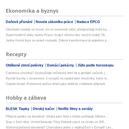
Ekonomika a byznys
Daňové přiznání
Novela zákoníku práce
Nadace EPCG
Obchodní modely se hroutí, trh se extrémně mění, předpovídají čeští ka...
Supermoderní vlaky budou Praze i kraji k ničemu bez nových kolejí, řík...
Jedna česká iluze se právě rozpadá. Zelená transformace je pojistkou p...
Recepty
Oblíbené zimní polévky
Domácí pekárny
Jídlo podle horoskopu
Cuketová zmrzlina? Vyzkoušejte nečekaný letní hit a geniální způsob, j...
Rychlé buchty s broskvemi: 5 receptů na sladké letní moučníky, které m...
Oopsie bread: Proteinové pečivo lehké jako obláček zvládnete připravit...
Hobby a zábava
BLESK Tlapky
Divoký kačer
Netflix filmy a seriály
Přibývá paniky na dovolené: Vnuka paní Soni v hotelu poštípaly štěnice...
Sraz v šest ráno. Vrchol festivalu Tóny Dolomit zazní za úsvitu ve 300...
Nízkorozpočtová dovolená? Chorvatsko jedno z nejdražších v Evropě! Lev...