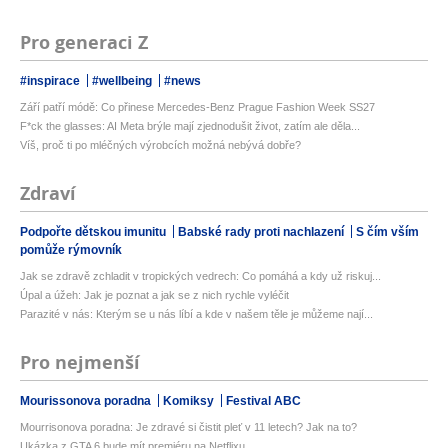
Pro generaci Z
#inspirace
#wellbeing
#news
Září patří módě: Co přinese Mercedes-Benz Prague Fashion Week SS27
F*ck the glasses: AI Meta brýle mají zjednodušit život, zatím ale děla...
Víš, proč ti po mléčných výrobcích možná nebývá dobře?
Zdraví
Podpořte dětskou imunitu
Babské rady proti nachlazení
S čím vším
pomůže rýmovník
Jak se zdravě zchladit v tropických vedrech: Co pomáhá a kdy už riskuj...
Úpal a úžeh: Jak je poznat a jak se z nich rychle vyléčit
Parazité v nás: Kterým se u nás líbí a kde v našem těle je můžeme nají...
Pro nejmenší
Mourissonova poradna
Komiksy
Festival ABC
Mourrisonova poradna: Je zdravé si čistit pleť v 11 letech? Jak na to?
Ukázka z GTA 6 bude mít premiéru na Netflixu