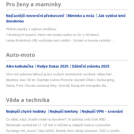
Pro ženy a maminky
Nejčastější novoroční předsevzetí
Miminko a mráz
Jak vybírat letní
dovolenou
Plněné papriky s rajskou omáčkou
7 ikonických kousků, které vám budou slušet ve 20 i v 60 letech
Lenka Krobotová (49) vyrůstala mezi umělci - Uznání si musela vydobýt....
Auto-moto
Alko-kalkulačka
Rallye Dakar 2025
Dálniční známka 2025
Více než polovina Němců je pro zrušení neomezené rychlosti. Vláda řekl...
Manthey slaví 30 let: Dopřejte svému Porsche závodní DNA z Nürburgring...
Dacia, Ford i Suzuki zastavují linky. Vyschlý Dunaj drtí energetiku Ba...
Věda a technika
Nejlepší chytré hodinky
Nejlepší telefony
Nejlepší VPN – srovnání
Co dělat, když ztratíte mobil na dovolené? Je potřeba znát číslo IMEI ...
Nečekejte na Android 17. Už teď si můžete ty nejlepší funkce vyzkoušet...
Synology má „novou“ řadu NASů. Modely Neo+ lákají výkonem, SSD a vyměn...