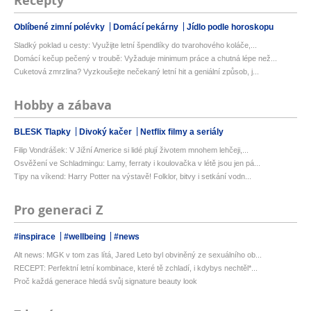
Recepty
Oblíbené zimní polévky
Domácí pekárny
Jídlo podle horoskopu
Sladký poklad u cesty: Využijte letní špendlíky do tvarohového koláče,...
Domácí kečup pečený v troubě: Vyžaduje minimum práce a chutná lépe než...
Cuketová zmrzlina? Vyzkoušejte nečekaný letní hit a geniální způsob, j...
Hobby a zábava
BLESK Tlapky
Divoký kačer
Netflix filmy a seriály
Filip Vondrášek: V Jižní Americe si lidé plují životem mnohem lehčeji,...
Osvěžení ve Schladmingu: Lamy, ferraty i koulovačka v létě jsou jen pá...
Tipy na víkend: Harry Potter na výstavě! Folklor, bitvy i setkání vodn...
Pro generaci Z
#inspirace
#wellbeing
#news
Alt news: MGK v tom zas lítá, Jared Leto byl obviněný ze sexuálního ob...
RECEPT: Perfektní letní kombinace, které tě zchladí, i kdybys nechtěl*...
Proč každá generace hledá svůj signature beauty look