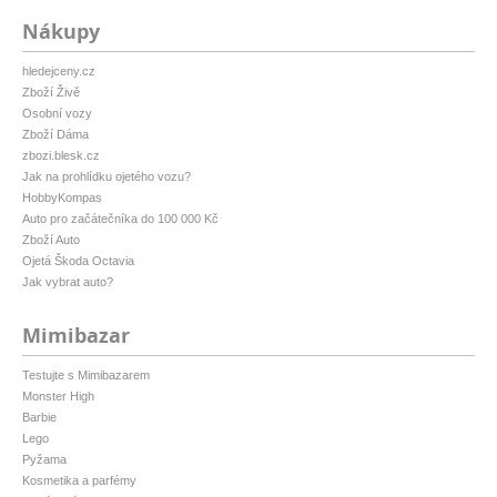
Nákupy
hledejceny.cz
Zboží Živě
Osobní vozy
Zboží Dáma
zbozi.blesk.cz
Jak na prohlídku ojetého vozu?
HobbyKompas
Auto pro začátečníka do 100 000 Kč
Zboží Auto
Ojetá Škoda Octavia
Jak vybrat auto?
Mimibazar
Testujte s Mimibazarem
Monster High
Barbie
Lego
Pyžama
Kosmetika a parfémy