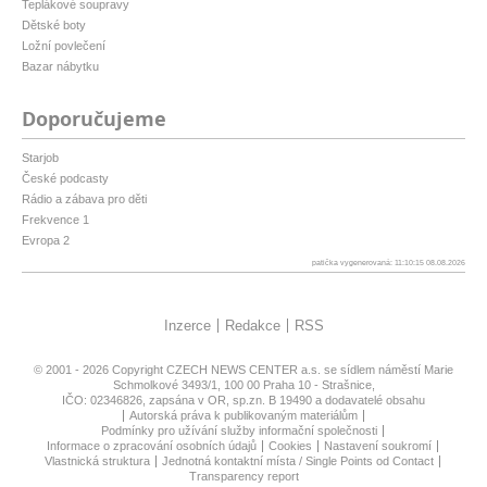
Teplákové soupravy
Dětské boty
Ložní povlečení
Bazar nábytku
Doporučujeme
Starjob
České podcasty
Rádio a zábava pro děti
Frekvence 1
Evropa 2
patička vygenerovaná: 11:10:15 08.08.2026
Inzerce
Redakce
RSS
© 2001 - 2026 Copyright
CZECH NEWS CENTER a.s.
se sídlem náměstí Marie
Schmolkové 3493/1, 100 00 Praha 10 - Strašnice,
IČO: 02346826, zapsána v OR, sp.zn. B 19490 a dodavatelé obsahu
Autorská práva k publikovaným materiálům
Podmínky pro užívání služby informační společnosti
Informace o zpracování osobních údajů
Cookies
Nastavení soukromí
Vlastnická struktura
Jednotná kontaktní místa / Single Points od Contact
Transparency report