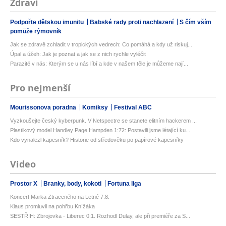
Zdraví
Podpořte dětskou imunitu
Babské rady proti nachlazení
S čím vším
pomůže rýmovník
Jak se zdravě zchladit v tropických vedrech: Co pomáhá a kdy už riskuj...
Úpal a úžeh: Jak je poznat a jak se z nich rychle vyléčit
Parazité v nás: Kterým se u nás líbí a kde v našem těle je můžeme nají...
Pro nejmenší
Mourissonova poradna
Komiksy
Festival ABC
Vyzkoušejte český kyberpunk. V Netspectre se stanete elitním hackerem ...
Plastikový model Handley Page Hampden 1:72: Postavili jsme létající ku...
Kdo vynalezl kapesník? Historie od středověku po papírové kapesníky
Video
Prostor X
Branky, body, kokoti
Fortuna liga
Koncert Marka Ztraceného na Letné 7.8.
Klaus promluvil na pohřbu Knížáka
SESTŘIH: Zbrojovka - Liberec 0:1. Rozhodl Dulay, ale při premiéře za S...