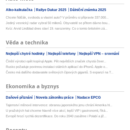
Alko-kalkulačka
Rallye Dakar 2025
Dálniční známka 2025
Chcete řidičák, svobodu a vlastní auto? V průměru si připravte 337.000...
Jediný vesnický radar vybral 50 milionů. Obyvatelé se přitom dávno bou...
Kvíz: Arvid Lindblad dnes slaví 19. narozeniny. Co o tomto britském zá...
Věda a technika
Nejlepší chytré hodinky
Nejlepší telefony
Nejlepší VPN – srovnání
Čínští výrobci opět kopírují Apple. Pět největších značek chystá čtver...
Rusko požaduje povinnou instalaci státních aplikací do iPhonů. Apple o...
Česko má dalšího dodavatele světových čipových gigantů. S expanzí na T...
Ekonomika a byznys
Daňové přiznání
Novela zákoníku práce
Nadace EPCG
Tajemství měnové intervence: obranou japonského jenu chrání Amerika hl...
U pražských hal chceme hlavně více akcí, lepší VIP i gastronomii, říká...
Evropě hrozí rychlá dezertifikace. Do roku 2040 zasáhne i Polabí a již...