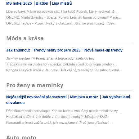
MS hokej 2025
Biatlon
Liga mistrů
Liberec baví. Máme obrovskou sílu, říká kouč Fodrek, který nechválí. B...
ONLINE: Mladá Boleslav - Sparta. Potvrdí Letenští formu po Lyonu? Mace...
ONLINE: Teplice - Plzeň. Hyský v ohrožení, udrží se proti rozjetým Sev...
Móda a krása
Jak zhubnout
Trendy nehty pro jaro 2025
Nové make-up trendy
Jiskřivý mejdan TV Prima: Známá trojice odcházela do tmy
Tragická smrt na Jindřichohradecku: Cyklista spadl do příkopu plného k...
Nehoda českých řidičů v Bavorsku: Pět vážně zraněných! Zasahoval vrtul...
Pro ženy a maminky
Nejčastější novoroční předsevzetí
Miminko a mráz
Jak vybírat letní
dovolenou
Dědečkové podle horoskopu. Kdo se bude s vnoučaty mazlit, chodit na vý...
Houbaření s dětmi. Jak dobře znáte české houby? Udělejte si KVÍZ!
Kamarádka, která zažila totéž, je k nezaplacení. Proč jsou přátelství ...
Auto-moto