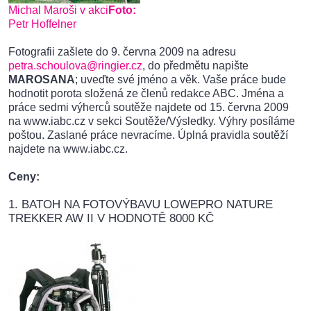
Michal Maroši v akci
Foto:
Petr Hoffelner
Fotografii zašlete do 9. června 2009 na adresu
petra.schoulova@ringier.cz
, do předmětu napište
MAROSANA
; uveďte své jméno a věk. Vaše práce bude
hodnotit porota složená ze členů redakce ABC. Jména a
práce sedmi výherců soutěže najdete od 15. června 2009
na www.iabc.cz v sekci Soutěže/Výsledky. Výhry posíláme
poštou. Zaslané práce nevracíme. Úplná pravidla soutěží
najdete na www.iabc.cz.
Ceny:
1. BATOH NA FOTOVÝBAVU LOWEPRO NATURE
TREKKER AW II V HODNOTĚ 8000 KČ