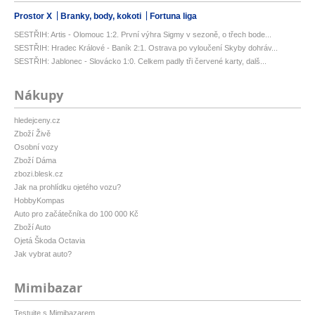
Prostor X
Branky, body, kokoti
Fortuna liga
SESTŘIH: Artis - Olomouc 1:2. První výhra Sigmy v sezoně, o třech bode...
SESTŘIH: Hradec Králové - Baník 2:1. Ostrava po vyloučení Skyby dohráv...
SESTŘIH: Jablonec - Slovácko 1:0. Celkem padly tři červené karty, dalš...
Nákupy
hledejceny.cz
Zboží Živě
Osobní vozy
Zboží Dáma
zbozi.blesk.cz
Jak na prohlídku ojetého vozu?
HobbyKompas
Auto pro začátečníka do 100 000 Kč
Zboží Auto
Ojetá Škoda Octavia
Jak vybrat auto?
Mimibazar
Testujte s Mimibazarem