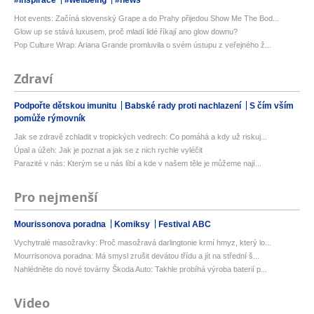
#inspirace
#wellbeing
#news
Hot events: Začíná slovenský Grape a do Prahy přijedou Show Me The Bod...
Glow up se stává luxusem, proč mladí lidé říkají ano glow downu?
Pop Culture Wrap: Ariana Grande promluvila o svém ústupu z veřejného ž...
Zdraví
Podpořte dětskou imunitu
Babské rady proti nachlazení
S čím vším
pomůže rýmovník
Jak se zdravě zchladit v tropických vedrech: Co pomáhá a kdy už riskuj...
Úpal a úžeh: Jak je poznat a jak se z nich rychle vyléčit
Parazité v nás: Kterým se u nás líbí a kde v našem těle je můžeme nají...
Pro nejmenší
Mourissonova poradna
Komiksy
Festival ABC
Vychytralé masožravky: Proč masožravá darlingtonie krmí hmyz, který lo...
Mourrisonova poradna: Má smysl zrušit devátou třídu a jít na střední š...
Nahlédněte do nové továrny Škoda Auto: Takhle probíhá výroba baterií p...
Video