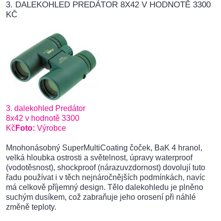
3. DALEKOHLED PREDÁTOR 8X42 V HODNOTĚ 3300
KČ
3. dalekohled Predátor
8x42 v hodnotě 3300
Kč
Foto:
Výrobce
Mnohonásobný SuperMultiCoating čoček, BaK 4 hranol,
velká hloubka ostrosti a světelnost, úpravy waterproof
(vodotěsnost), shockproof (nárazuvzdornost) dovolují tuto
řadu používat i v těch nejnáročnějších podmínkách, navíc
má celkově příjemný design. Tělo dalekohledu je plněno
suchým dusíkem, což zabraňuje jeho orosení při náhlé
změně teploty.