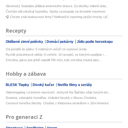
Slovenský Sudolabs přilákal amerického dravce. Za desítky milionů dola...
Čechům dál zdražují hypotéky. Sazby vystoupaly na dvouleté maximum
🎧 Chcete znát budoucnost firmy? Nefinanční reporting ukáže hrozby i př...
Recepty
Oblíbené zimní polévky
Domácí pekárny
Jídlo podle horoskopu
Od pondělí do pátku: 5 rodinných večeří ze srpnové úrody
Rychlé prázdninové obědy či večeře: 10 receptů, se kterými uspějete i ...
Zmrzlina, jakou jste ještě nejedli! Pět míst, kde zmrzlina chutná jako...
Hobby a zábava
BLESK Tlapky
Divoký kačer
Netflix filmy a seriály
Videomapping i scénické nasvícení. Jeskyně Na Špičáku ožije novými tec...
Draisina, velocipéd i kostitřas: Unikátní bicykly v Muzeu Chodska
Cestovní horečka šlechty: Chuďas z Klatovska otrokářem v Jižní Americe
Pro generaci Z