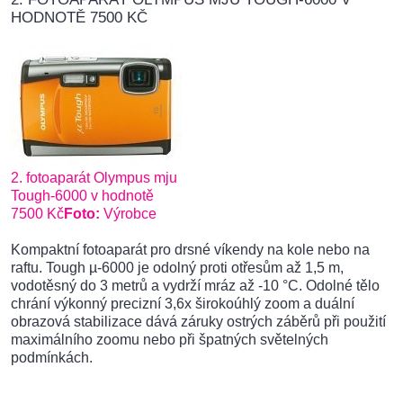
HODNOTĚ 7500 KČ
2. fotoaparát Olympus mju
Tough-6000 v hodnotě
7500 Kč
Foto:
Výrobce
Kompaktní fotoaparát pro drsné víkendy na kole nebo na
raftu. Tough µ-6000 je odolný proti otřesům až 1,5 m,
vodotěsný do 3 metrů a vydrží mráz až -10 °C. Odolné tělo
chrání výkonný precizní 3,6x širokoúhlý zoom a duální
obrazová stabilizace dává záruky ostrých záběrů při použití
maximálního zoomu nebo při špatných světelných
podmínkách.