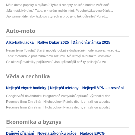
Máte doma papriky a rajčata? Tyhle 4 recepty na lečo budete vařit celé...
„Mám ošklivé dítě.“ Tabu, o kterém rodiče mlčí. Psycholožka vysvětluje...
Jak přimět dítě, aby lezlo po čtyřech a proč je to tak důležité? Porad...
Auto-moto
Alko-kalkulačka
Rallye Dakar 2025
Dálniční známka 2025
Nesmrtelná Toyota? Starší modely dokáže dodatečně modernizovat, včetně...
Tahle motorka je proti zdravému rozumu. Má litrový dvoutaktní osmivále...
Co ukazují statistiky pojišťoven? Jsou přesnější než ty policejní a ve...
Věda a technika
Nejlepší chytré hodinky
Nejlepší telefony
Nejlepší VPN – srovnání
Google vrátí do Androidu integrované zamykání aplikací. Výrobci si dos...
Recenze filmu Zmrzlinář. Hitchcockovi Ptáci s dětmi, zmrzlinou a podst...
Recenze filmu Zmrzlinář. Hitchcockovi Ptáci s dětmi, zmrzlinou a podst...
Ekonomika a byznys
Daňové přiznání
Novela zákoníku práce
Nadace EPCG