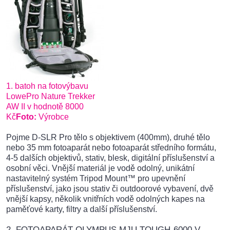
1. batoh na fotovýbavu
LowePro Nature Trekker
AW II v hodnotě 8000
Kč
Foto:
Výrobce
Pojme D-SLR Pro tělo s objektivem (400mm), druhé tělo
nebo 35 mm fotoaparát nebo fotoaparát středního formátu,
4-5 dalších objektivů, stativ, blesk, digitální příslušenství a
osobní věci. Vnější materiál je vodě odolný, unikátní
nastavitelný systém Tripod Mount™ pro upevnění
příslušenství, jako jsou stativ či outdoorové vybavení, dvě
vnější kapsy, několik vnitřních vodě odolných kapes na
paměťové karty, filtry a další příslušenství.
2. FOTOAPARÁT OLYMPUS MJU TOUGH-6000 V