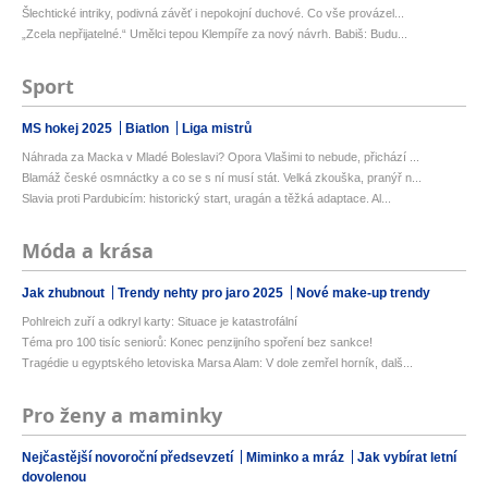
Šlechtické intriky, podivná závěť i nepokojní duchové. Co vše provázel...
„Zcela nepřijatelné.“ Umělci tepou Klempíře za nový návrh. Babiš: Budu...
Sport
MS hokej 2025
Biatlon
Liga mistrů
Náhrada za Macka v Mladé Boleslavi? Opora Vlašimi to nebude, přichází ...
Blamáž české osmnáctky a co se s ní musí stát. Velká zkouška, pranýř n...
Slavia proti Pardubicím: historický start, uragán a těžká adaptace. Al...
Móda a krása
Jak zhubnout
Trendy nehty pro jaro 2025
Nové make-up trendy
Pohlreich zuří a odkryl karty: Situace je katastrofální
Téma pro 100 tisíc seniorů: Konec penzijního spoření bez sankce!
Tragédie u egyptského letoviska Marsa Alam: V dole zemřel horník, dalš...
Pro ženy a maminky
Nejčastější novoroční předsevzetí
Miminko a mráz
Jak vybírat letní
dovolenou