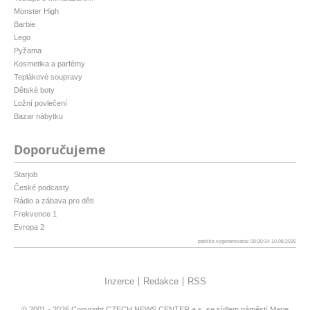
Monster High
Barbie
Lego
Pyžama
Kosmetika a parfémy
Teplákové soupravy
Dětské boty
Ložní povlečení
Bazar nábytku
Doporučujeme
Starjob
České podcasty
Rádio a zábava pro děti
Frekvence 1
Evropa 2
patička vygenerovaná: 08:30:14 10.08.2026
Inzerce
Redakce
RSS
© 2001 - 2026 Copyright
CZECH NEWS CENTER a.s.
se sídlem náměstí Marie