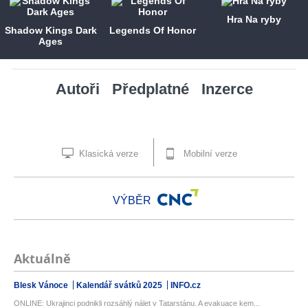
Hra Na ryby
Shadow Kings Dark
Legends Of Honor
Ages
Autoři
Předplatné
Inzerce
Klasická verze
Mobilní verze
VÝBĚR
Aktuálně
Blesk Vánoce
Kalendář svátků 2025
INFO.cz
ONLINE: Ukrajinci podnikli rozsáhlý nálet v Tatarstánu. A evakuace kem...