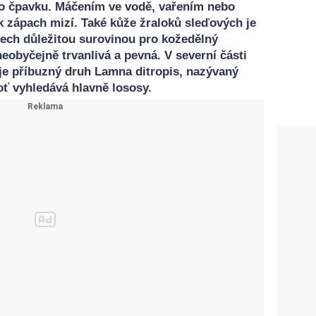
o čpavku. Máčením ve vodě, vařením nebo
k zápach mizí. Také kůže žraloků sleďových je
tech důležitou surovinou pro kožedělný
neobyčejně trvanlivá a pevná. V severní části
je příbuzný druh Lamna ditropis, nazývaný
oť vyhledává hlavně lososy.