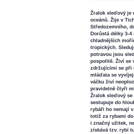
Žralok sleďový je 
oceánů. Žije v Tic
Středozemního, do
Dorůstá délky 3-4 
chladnějších moř
tropických. Sleduj
potravou jsou sled
pospolitě. Živí se
zdržujícími se při
mláďata se vyvíjej
váčku živí neoplo
pravidelně čtyři m
Žralok sleďový se 
sestupuje do hlou
rybáři ho nemají 
totiž za rybami do
i značný užitek, n
získává tzv. rybí 