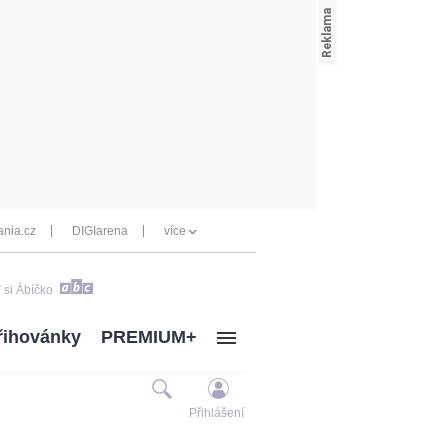
nia.cz
DIGIarena
více
 si Ábíčko
řihovánky
PREMIUM+
Přihlášení