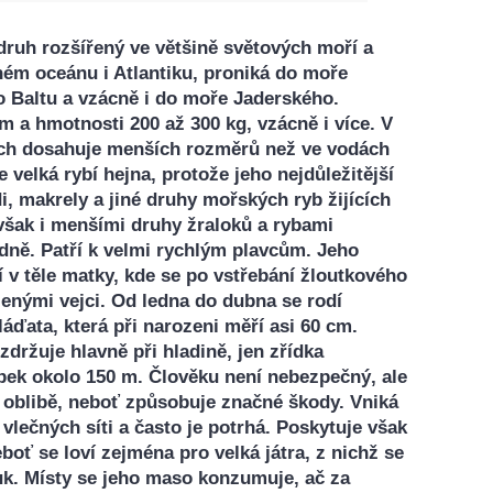
druh rozšířený ve většině světových moří a
hém oceánu i Atlantiku, proniká do moře
 Baltu a vzácně i do moře Jaderského.
m a hmotnosti 200 až 300 kg, vzácně i více. V
ích dosahuje menších rozměrů než ve vodách
e velká rybí hejna, protože jeho nejdůležitější
i, makrely a jiné druhy mořských ryb žijících
 však i menšími druhy žraloků a rybami
 dně. Patří k velmi rychlým plavcům. Jeho
í v těle matky, kde se po vstřebání žloutkového
zenými vejci. Od ledna do dubna se rodí
láďata, která při narozeni měří asi 60 cm.
zdržuje hlavně při hladině, jen zřídka
bek okolo 150 m. Člověku není nebezpečný, ale
v oblibě, neboť způsobuje značné škody. Vniká
 vlečných síti a často je potrhá. Poskytuje však
eboť se loví zejména pro velká játra, z nichž se
tuk. Místy se jeho maso konzumuje, ač za