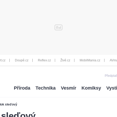
rt.cz
Doupě.cz
Reflex.cz
Živě.cz
MobilMania.cz
AVma
Předplať
Příroda
Technika
Vesmír
Komiksy
Vyst
alok sleďový
k sleďový