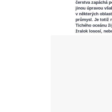
čerstva zapáchá p
jinou úpravou vša
v některých oblas
průmysl. Je totiž 
Tichého oceánu ži
žralok lososí, neb