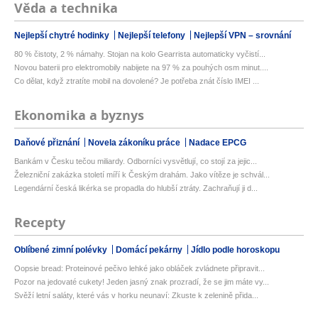
Věda a technika
Nejlepší chytré hodinky
Nejlepší telefony
Nejlepší VPN – srovnání
80 % čistoty, 2 % námahy. Stojan na kolo Gearrista automaticky vyčistí...
Novou baterii pro elektromobily nabijete na 97 % za pouhých osm minut....
Co dělat, když ztratíte mobil na dovolené? Je potřeba znát číslo IMEI ...
Ekonomika a byznys
Daňové přiznání
Novela zákoníku práce
Nadace EPCG
Bankám v Česku tečou miliardy. Odborníci vysvětlují, co stojí za jejic...
Železniční zakázka století míří k Českým drahám. Jako vítěze je schvál...
Legendární česká likérka se propadla do hlubší ztráty. Zachraňují ji d...
Recepty
Oblíbené zimní polévky
Domácí pekárny
Jídlo podle horoskopu
Oopsie bread: Proteinové pečivo lehké jako obláček zvládnete připravit...
Pozor na jedovaté cukety! Jeden jasný znak prozradí, že se jim máte vy...
Svěží letní saláty, které vás v horku neunaví: Zkuste k zelenině přida...