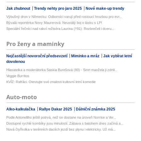
Jak zhubnout
Trendy nehty pro jaro 2025
Nové make-up trendy
Výbušný dron v Německu: Odborníci varují před rostoucí hrozbou pro evr...
Bývalá reportérka Novy Maurerová: Neustálý boj o lásku s LP!
Speciální řečníci nad rakví režiséra Laurina (†91): Rozbrečeli i dceru...
Pro ženy a maminky
Nejčastější novoroční předsevzetí
Miminko a mráz
Jak vybírat letní
dovolenou
Hlasatelka a moderátorka Saskia Burešová (80) - Smrt manžela ji zdrtil...
Veggie Burritos
KVÍZ: Rafťáci. Otestujte své znalosti kultovní letní komedie
Auto-moto
Alko-kalkulačka
Rallye Dakar 2025
Dálniční známka 2025
Podle Antonelliho ještě potrvá, než se dostane na úroveň Norrise a Ver...
Dostupné rychlé kombíky jsou minulostí. Zábava s batohem dnes začíná a...
Nová čtyřkolka v terénních daciích jezdí bez plynu i elektricky. Už má...