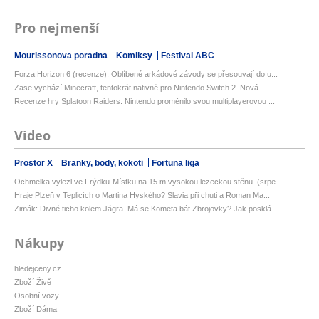
Pro nejmenší
Mourissonova poradna
Komiksy
Festival ABC
Forza Horizon 6 (recenze): Oblíbené arkádové závody se přesouvají do u...
Zase vychází Minecraft, tentokrát nativně pro Nintendo Switch 2. Nová ...
Recenze hry Splatoon Raiders. Nintendo proměnilo svou multiplayerovou ...
Video
Prostor X
Branky, body, kokoti
Fortuna liga
Ochmelka vylezl ve Frýdku-Místku na 15 m vysokou lezeckou stěnu. (srpe...
Hraje Plzeň v Teplicích o Martina Hyského? Slavia při chuti a Roman Ma...
Zimák: Divné ticho kolem Jágra. Má se Kometa bát Zbrojovky? Jak posklá...
Nákupy
hledejceny.cz
Zboží Živě
Osobní vozy
Zboží Dáma