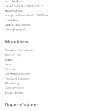
zbozi.blesk.cz
Jak na prohlídku ojetého vozu?
HobbyKompas
Auto pro začátečníka do 100 000 Kč
Zboží Auto
Ojetá Škoda Octavia
Jak vybrat auto?
Mimibazar
Testujte s Mimibazarem
Monster High
Barbie
Lego
Pyžama
Kosmetika a parfémy
Teplákové soupravy
Dětské boty
Ložní povlečení
Bazar nábytku
Doporučujeme