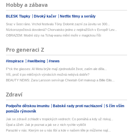
Hobby a zábava
BLESK Tlapky
Divoký kačer
Netflix filmy a seriály
Sraz v šest ráno. Vrchol festivalu Tóny Dolomit zazní za úsvitu ve 300...
Nízkorozpočtová dovolená? Chorvatsko jedno z nejdražších v Evropě! Lev...
OBRAZEM: Modré slzy na Tchaj-wanu mění moře v magickou říši
Pro generaci Z
#inspirace
#wellbeing
#news
F*ck the glasses: AI Meta brýle mají zjednodušit život, zatím ale děla...
Víš, proč ti po mléčných výrobcích možná nebývá dobře?
BEAUTY NEWS: Zara Larsson servíruje Cheetah Girl makeup a Billie Eilis...
Zdraví
Podpořte dětskou imunitu
Babské rady proti nachlazení
S čím vším
pomůže rýmovník
Jak se zdravě zchladit v tropických vedrech: Co pomáhá a kdy už riskuj...
Úpal a úžeh: Jak je poznat a jak se z nich rychle vyléčit
Parazité v nás: Kterým se u nás líbí a kde v našem těle je můžeme nají...