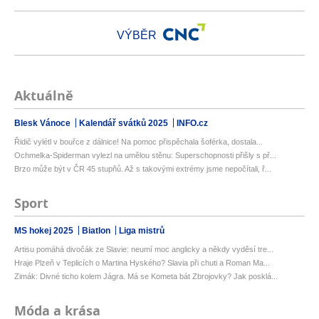
VÝBĚR
Aktuálně
Blesk Vánoce
Kalendář svátků 2025
INFO.cz
Řidič vylétl v bouřce z dálnice! Na pomoc přispěchala šoférka, dostala...
Ochmelka-Spiderman vylezl na umělou stěnu: Superschopnosti přišly s př...
Brzo může být v ČR 45 stupňů. Až s takovými extrémy jsme nepočítali, ř...
Sport
MS hokej 2025
Biatlon
Liga mistrů
Artisu pomáhá divočák ze Slavie: neumí moc anglicky a někdy vyděsí tre...
Hraje Plzeň v Teplicích o Martina Hyského? Slavia při chuti a Roman Ma...
Zimák: Divné ticho kolem Jágra. Má se Kometa bát Zbrojovky? Jak posklá...
Móda a krása