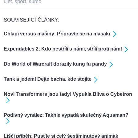
ulet
sport
sumo
,
,
SOUVISEJÍCÍ ČLÁNKY:
Chlapi versus mašiny: Připravte se na masakr
Expendables 2: Kdo nestřílí s námi, střílí proti nám!
Do World of Warcraft dorazily kung fu pandy
Tank a jedem! Dejte bacha, kde stojíte
Noví Transformers jsou tady! Vypukla Bitva o Cybetron
Podivný vynález: Takhle vypadá skutečný Aquaman?
Liščí příběh: Pusťte si celý šestiminutový animák