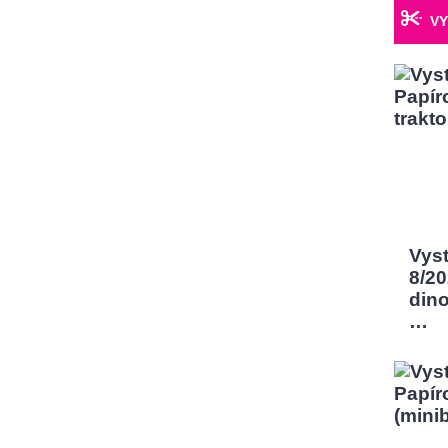
VY
Vys
8/2
dino
…