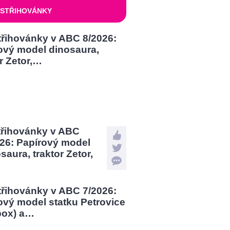
STŘIHOVÁNKY
třihovánky v ABC
026: Papírový model
saura, traktor Zetor,