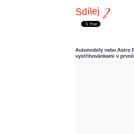
Sdílej
Automobily nebo Astro R
vystřihovánkami v první