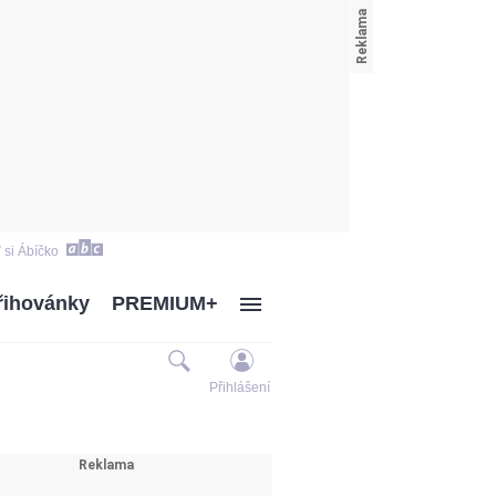
 si Ábíčko
řihovánky
PREMIUM+
Přihlášení