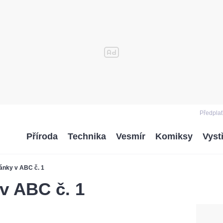
Předplať
Příroda
Technika
Vesmír
Komiksy
Vyst
ánky v ABC č. 1
v ABC č. 1