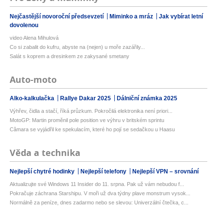
Nejčastější novoroční předsevzetí
Miminko a mráz
Jak vybírat letní
dovolenou
video Alena Mihulová
Co si zabalit do kufru, abyste na (nejen) u moře zazářily...
Salát s koprem a dresinkem ze zakysané smetany
Auto-moto
Alko-kalkulačka
Rallye Dakar 2025
Dálniční známka 2025
Výhřev, čidla a stačí, říká průzkum. Pokročilá elektronika není priori...
MotoGP: Martin proměnil pole position ve výhru v britském sprintu
Câmara se vyjádřil ke spekulacím, které ho pojí se sedačkou u Haasu
Věda a technika
Nejlepší chytré hodinky
Nejlepší telefony
Nejlepší VPN – srovnání
Aktualizujte své Windows 11 Insider do 11. srpna. Pak už vám nebudou f...
Pokračuje záchrana Starshipu. V moři už dva týdny plave monstrum vysok...
Normálně za peníze, dnes zadarmo nebo se slevou: Univerzální čtečka, c...