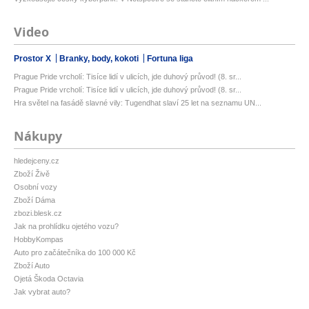
Video
Prostor X
Branky, body, kokoti
Fortuna liga
Prague Pride vrcholí: Tisíce lidí v ulicích, jde duhový průvod! (8. sr...
Prague Pride vrcholí: Tisíce lidí v ulicích, jde duhový průvod! (8. sr...
Hra světel na fasádě slavné vily: Tugendhat slaví 25 let na seznamu UN...
Nákupy
hledejceny.cz
Zboží Živě
Osobní vozy
Zboží Dáma
zbozi.blesk.cz
Jak na prohlídku ojetého vozu?
HobbyKompas
Auto pro začátečníka do 100 000 Kč
Zboží Auto
Ojetá Škoda Octavia
Jak vybrat auto?