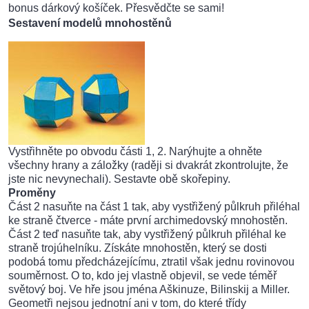
bonus dárkový košíček. Přesvědčte se sami!
Sestavení modelů mnohostěnů
Vystřihněte po obvodu části 1, 2. Narýhujte a ohněte
všechny hrany a záložky (raději si dvakrát zkontrolujte, že
jste nic nevynechali). Sestavte obě skořepiny.
Proměny
Část 2 nasuňte na část 1 tak, aby vystřižený půlkruh přiléhal
ke straně čtverce - máte první archimedovský mnohostěn.
Část 2 teď nasuňte tak, aby vystřižený půlkruh přiléhal ke
straně trojúhelníku. Získáte mnohostěn, který se dosti
podobá tomu předcházejícímu, ztratil však jednu rovinovou
souměrnost. O to, kdo jej vlastně objevil, se vede téměř
světový boj. Ve hře jsou jména Aškinuze, Bilinskij a Miller.
Geometři nejsou jednotní ani v tom, do které třídy