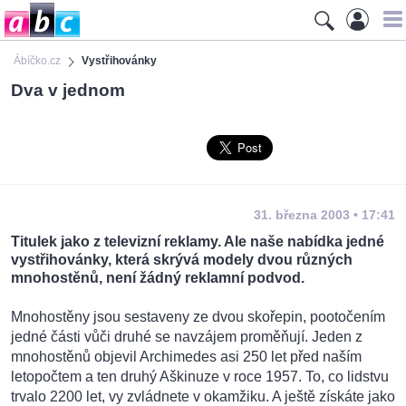
Ábíčko.cz
Vystřihovánky
Dva v jednom
31. března 2003 • 17:41
Titulek jako z televizní reklamy. Ale naše nabídka jedné
vystřihovánky, která skrývá modely dvou různých
mnohostěnů, není žádný reklamní podvod.
Mnohostěny jsou sestaveny ze dvou skořepin, pootočením
jedné části vůči druhé se navzájem proměňují. Jeden z
mnohostěnů objevil Archimedes asi 250 let před naším
letopočtem a ten druhý Aškinuze v roce 1957. To, co lidstvu
trvalo 2200 let, vy zvládnete v okamžiku. A ještě získáte jako