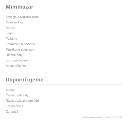
Mimibazar
Testujte s Mimibazarem
Monster High
Barbie
Lego
Pyžama
Kosmetika a parfémy
Teplákové soupravy
Dětské boty
Ložní povlečení
Bazar nábytku
Doporučujeme
Starjob
České podcasty
Rádio a zábava pro děti
Frekvence 1
Evropa 2
patička vygenerovaná: 18:10:13 08.08.2026