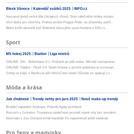
Blesk Vánoce
Kalendář svátků 2025
INFO.cz
Navracel domů mrtvá těla Ukrajinců i Rusů: Smrt válečného hrdiny oznám...
Více lásky pro všechny. Prahou prošel Prague Pride, na účastníky pokři...
Biden kvůli rakovině trpí! Bolestná slova jeho syna Huntera o šířící s...
Sport
MS hokej 2025
Biatlon
Liga mistrů
ONLINE: Zlín - Bohemians 0:1. Pražané po půli vedou. Mirvald zaznamena...
ONLINE: Teplice - Plzeň 3:4. Sedm branek v prvním poločase je vyrovnan...
Gning se trápí: v Baníku je pět měsíců bez bodu! Důvody se opakují u t...
Móda a krása
Jak zhubnout
Trendy nehty pro jaro 2025
Nové make-up trendy
Brutální napadení Soukupa. Právník Agáty promluvil
Rozruch v Grónsku: Trumpova společnost provádí ropné vrty bez povolení...
Neurvalci v Zoo Ostrava krmili mandrily! Po napomenutí ještě nadávali
Pro ženy a maminky