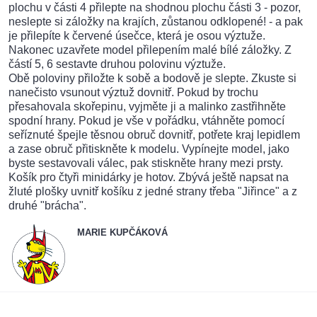
plochu v části 4 přilepte na shodnou plochu části 3 - pozor,
neslepte si záložky na krajích, zůstanou odklopené! - a pak
je přilepíte k červené úsečce, která je osou výztuže.
Nakonec uzavřete model přilepením malé bílé záložky. Z
částí 5, 6 sestavte druhou polovinu výztuže.
Obě poloviny přiložte k sobě a bodově je slepte. Zkuste si
nanečisto vsunout výztuž dovnitř. Pokud by trochu
přesahovala skořepinu, vyjměte ji a malinko zastřihněte
spodní hrany. Pokud je vše v pořádku, vtáhněte pomocí
seříznuté špejle těsnou obruč dovnitř, potřete kraj lepidlem
a zase obruč přitiskněte k modelu. Vypínejte model, jako
byste sestavovali válec, pak stiskněte hrany mezi prsty.
Košík pro čtyři minidárky je hotov. Zbývá ještě napsat na
žluté plošky uvnitř košíku z jedné strany třeba "Jiřince" a z
druhé "brácha".
MARIE KUPČÁKOVÁ