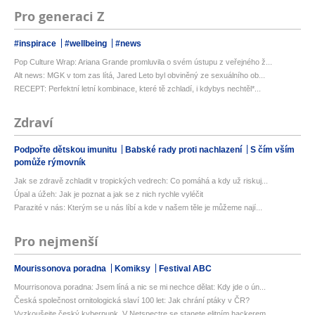
Pro generaci Z
#inspirace
#wellbeing
#news
Pop Culture Wrap: Ariana Grande promluvila o svém ústupu z veřejného ž...
Alt news: MGK v tom zas lítá, Jared Leto byl obviněný ze sexuálního ob...
RECEPT: Perfektní letní kombinace, které tě zchladí, i kdybys nechtěl*...
Zdraví
Podpořte dětskou imunitu
Babské rady proti nachlazení
S čím vším
pomůže rýmovník
Jak se zdravě zchladit v tropických vedrech: Co pomáhá a kdy už riskuj...
Úpal a úžeh: Jak je poznat a jak se z nich rychle vyléčit
Parazité v nás: Kterým se u nás líbí a kde v našem těle je můžeme nají...
Pro nejmenší
Mourissonova poradna
Komiksy
Festival ABC
Mourrisonova poradna: Jsem líná a nic se mi nechce dělat: Kdy jde o ún...
Česká společnost ornitologická slaví 100 let: Jak chrání ptáky v ČR?
Vyzkoušejte český kyberpunk. V Netspectre se stanete elitním hackerem ...