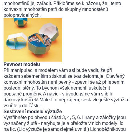
mnohostěnů jej zařadit. Přikloňme se k názoru, že i tento
konvexní mnohostěn patří do skupiny mnohostěnů
polopravidelných.
Pevnost modelu
Při manipulaci s modelem vám asi bude vadit, že při
každém sebemenším stisknutí se tvar deformuje. Otevřený
konvexní mnohostěn není pevný - zpevní se až přilepením
poslední stěny. To bychom však nemohli uskutečnit
popsané proměny. A navíc - v úvodu jsme vám slíbili
dárkový košíček! Máte-li o něj zájem, sestavte ještě výztuž a
vsuňte ji do části 1.
Sestavení modelu výztuže
Vystřihněte po obvodu části 3, 4, 5, 6. Hrany a záložky jsou
vyznačeny žlutě - narýhujte je a přeložte v nich modely líc
na líc. (Líc výztuže je samozřejmě uvnitř.) Lichoběžníkovou