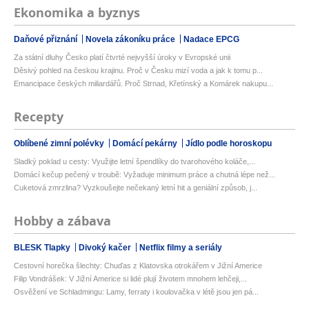
Ekonomika a byznys
Daňové přiznání
Novela zákoníku práce
Nadace EPCG
Za státní dluhy Česko platí čtvrté nejvyšší úroky v Evropské unii
Děsivý pohled na českou krajinu. Proč v Česku mizí voda a jak k tomu p...
Emancipace českých miliardářů. Proč Strnad, Křetínský a Komárek nakupu...
Recepty
Oblíbené zimní polévky
Domácí pekárny
Jídlo podle horoskopu
Sladký poklad u cesty: Využijte letní špendlíky do tvarohového koláče,...
Domácí kečup pečený v troubě: Vyžaduje minimum práce a chutná lépe než...
Cuketová zmrzlina? Vyzkoušejte nečekaný letní hit a geniální způsob, j...
Hobby a zábava
BLESK Tlapky
Divoký kačer
Netflix filmy a seriály
Cestovní horečka šlechty: Chuďas z Klatovska otrokářem v Jižní Americe
Filip Vondrášek: V Jižní Americe si lidé plují životem mnohem lehčeji,...
Osvěžení ve Schladmingu: Lamy, ferraty i koulovačka v létě jsou jen pá...