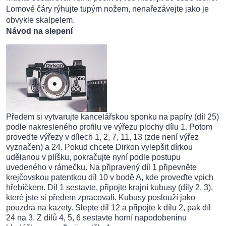
Lomové čáry rýhujte tupým nožem, nenařezávejte jako je
obvykle skalpelem.
Návod na slepení
Předem si vytvarujte kancelářskou sponku na papíry (díl 25)
podle nakresleného profilu ve výřezu plochy dílu 1. Potom
proveďte výřezy v dílech 1, 2, 7, 11, 13 (zde není výřez
vyznačen) a 24. Pokud chcete Dirkon vylepšit dírkou
udělanou v plíšku, pokračujte nyní podle postupu
uvedeného v rámečku. Na připravený díl 1 připevněte
krejčovskou patentkou díl 10 v bodě A, kde proveďte vpich
hřebíčkem. Díl 1 sestavte, připojte krajní kubusy (díly 2, 3),
které jste si předem zpracovali. Kubusy poslouží jako
pouzdra na kazety. Slepte díl 12 a připojte k dílu 2, pak díl
24 na 3. Z dílů 4, 5, 6 sestavte horní napodobeninu