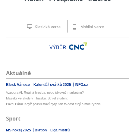
Klasická verze
Mobilní verze
VÝBĚR
Aktuálně
Blesk Vánoce
Kalendář svátků 2025
INFO.cz
Vzpoura AI. Reálná hrozba, nebo šikovný marketing?
Masakr ve škole v Thajsku: Střílel student
Pavel Páral: Když politici staví byty, tak to dost stojí a moc rychle ...
Sport
MS hokej 2025
Biatlon
Liga mistrů