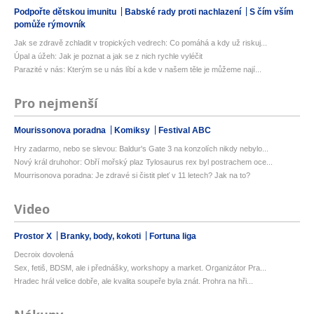
Podpořte dětskou imunitu
Babské rady proti nachlazení
S čím vším
pomůže rýmovník
Jak se zdravě zchladit v tropických vedrech: Co pomáhá a kdy už riskuj...
Úpal a úžeh: Jak je poznat a jak se z nich rychle vyléčit
Parazité v nás: Kterým se u nás líbí a kde v našem těle je můžeme nají...
Pro nejmenší
Mourissonova poradna
Komiksy
Festival ABC
Hry zadarmo, nebo se slevou: Baldur's Gate 3 na konzolích nikdy nebylo...
Nový král druhohor: Obří mořský plaz Tylosaurus rex byl postrachem oce...
Mourrisonova poradna: Je zdravé si čistit pleť v 11 letech? Jak na to?
Video
Prostor X
Branky, body, kokoti
Fortuna liga
Decroix dovolená
Sex, fetiš, BDSM, ale i přednášky, workshopy a market. Organizátor Pra...
Hradec hrál velice dobře, ale kvalita soupeře byla znát. Prohra na hři...