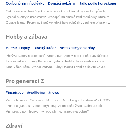
Oblíbené zimní polévky
Domácí pekárny
Jídlo podle horoskopu
Cuketová zmrzlina? Vyzkoušejte nečekaný letní hit a geniální způsob, j...
Rychlé buchty s broskvemi: 5 receptů na sladké letní moučníky, které m...
Oopsie bread: Proteinové pečivo lehké jako obláček zvládnete připravit...
Hobby a zábava
BLESK Tlapky
Divoký kačer
Netflix filmy a seriály
Přibývá paniky na dovolené: Vnuka paní Soni v hotelu poštípaly štěnice...
Tipy na víkend: Harry Potter na výstavě! Folklor, bitvy i setkání vodn...
Sraz v šest ráno. Vrchol festivalu Tóny Dolomit zazní za úsvitu ve 300...
Pro generaci Z
#inspirace
#wellbeing
#news
Září patří módě: Co přinese Mercedes-Benz Prague Fashion Week SS27
F*ck the glasses: AI Meta brýle mají zjednodušit život, zatím ale děla...
Víš, proč ti po mléčných výrobcích možná nebývá dobře?
Zdraví