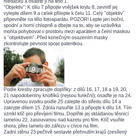
hledáčku a osaďte ji na tělo 1.
"Objektiv": K dílu 7 připojte vnějšek krytu 8, zevnitř jej
vylepte dílem 9 a celek přilepte k čelu 11. Celý "objektiv"
připevněte na tělo fotoaparátu. POZOR! Lepte jen boční,
spodní a horní chlopně a dbejte na to, aby se uzávěrka
mohla pohybovat v prostoru mezi aparátem a čelní maskou
s "objektivem". Před konečným osazením masky
zkontrolujte pevnost spoje patentkou.
Podle kresby zpracujte doplňky: z dílů 16, 17, 18 a 19, 20,
21 napodobeniny knoflíků (nejsou funkční); osaďte je na 24.
Upravenou svorku podle 25 zalepte do středu dílu 14 a
zakryjte dílem 15. Zdola nasuňte 13 a připojte k dílu 14. Tím
vznikl klíč pro převíjení filmu. Doplňte jej skládanou těsnicí
lamelou 22, zasouvanou nad kazetu pro film. Klíč vsuňte
shora, přes lamelu do zářezu v cívce na film.
Zadní stěnu 23 pečlivě sestavte přehnutím krajů (zesílený