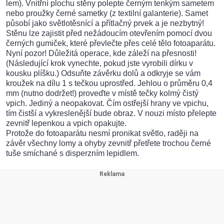
lem). Vnitřní plochu stěny polepte černým tenkým sametem
nebo proužky černé sametky (z textilní galanterie). Samet
působí jako světlotěsnící a přítlačný prvek a je nezbytný!
Stěnu lze zajistit před nežádoucím otevřením pomocí dvou
černých gumiček, které převlečte přes celé tělo fotoaparátu.
Nyní pozor! Důležitá operace, kde záleží na přesnosti!
(Následující krok vynechte, pokud jste vyrobili dírku v
kousku plíšku.) Odsuňte závěrku dolů a odkryje se vám
kroužek na dílu 1 s tečkou uprostřed. Jehlou o průměru 0,4
mm (nutno dodržet!) proveďte v místě tečky kolmý čistý
vpich. Jediný a neopakovat. Čím ostřejší hrany ve vpichu,
tím čistší a vykreslenější bude obraz. V nouzi místo přelepte
zevnitř lepenkou a vpich opakujte.
Protože do fotoaparátu nesmí pronikat světlo, raději na
závěr všechny lomy a ohyby zevnitř přetřete trochou černé
tuše smíchané s disperzním lepidlem.