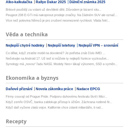
Alko-kalkulačka
Rallye Dakar 2025
Dálniční známka 2025
Britové pouštějí za volant už devítileté děti. Důvodem je bizarní situ...
Peugeot 208 E-GTi má nakopnout prodeje značky. Na žádném SUV ale označ...
Více než polovina Němců je pro zrušení neomezené rychlosti. Vláda řekl...
Věda a technika
Nejlepší chytré hodinky
Nejlepší telefony
Nejlepší VPN – srovnání
Co dělat, když ztratíte mobil na dovolené? Je potřeba znát číslo IMEI ...
Nečekejte na Android 17. Už teď si můžete ty nejlepší funkce vyzkoušet...
Synology má „novou“ řadu NASů. Modely Neo+ lákají výkonem, SSD a vyměn...
Ekonomika a byznys
Daňové přiznání
Novela zákoníku práce
Nadace EPCG
Firmy couvají od Prague Pride. Podporu duhovému festivalu škrtl i Micr...
Když zemře OSVČ, banka zablokuje přístup k účtům. Záchrana rodinné fir...
Když daň vyžene zlatá vejce. Kalifornie chce zdanit miliardáře, ti rad...
Recepty