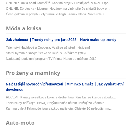
ONLINE: Dukla hostí Kroměříž. Karviná hraje v Prostějově, v akci i Opa...
ONLINE: Zbrojovka - Liberec. Nováček na vlně, připíše si další body pr...
Čeští gólmani v pohybu: čtyři muži v Anglii, Staněk hledá. Nová role K...
Móda a krása
Jak zhubnout
Trendy nehty pro jaro 2025
Nové make-up trendy
Tajemství Hadidové a Coopera: Vzali se už před měsícem!
Státní hymna a salvy: Česko se loučí s Knížákem (†86)
Nadupaný podzimní program TV Prima! Na co se můžete těšit?
Pro ženy a maminky
Nejčastější novoroční předsevzetí
Miminko a mráz
Jak vybírat letní
dovolenou
RECEPT: Kynutý švestkový koláč s drobenkou. Klasika, se kterou zaboduj...
Tohle nikdy neříkejte! Slova, kterými rodiče dětem ubližují ze všeho n...
Kam na výlet? Krkonoše jsou sázkou na jistotu. Objevte 10 nejlepších m...
Auto-moto