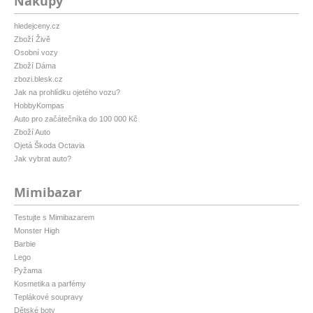
Nákupy
hledejceny.cz
Zboží Živě
Osobní vozy
Zboží Dáma
zbozi.blesk.cz
Jak na prohlídku ojetého vozu?
HobbyKompas
Auto pro začátečníka do 100 000 Kč
Zboží Auto
Ojetá Škoda Octavia
Jak vybrat auto?
Mimibazar
Testujte s Mimibazarem
Monster High
Barbie
Lego
Pyžama
Kosmetika a parfémy
Teplákové soupravy
Dětské boty