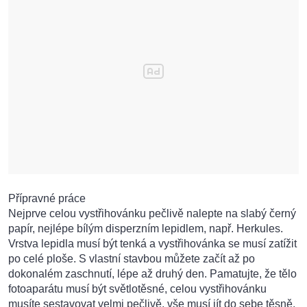
Přípravné práce
Nejprve celou vystřihovánku pečlivě nalepte na slabý černý
papír, nejlépe bílým disperzním lepidlem, např. Herkules.
Vrstva lepidla musí být tenká a vystřihovánka se musí zatížit
po celé ploše. S vlastní stavbou můžete začít až po
dokonalém zaschnutí, lépe až druhý den. Pamatujte, že tělo
fotoaparátu musí být světlotěsné, celou vystřihovánku
musíte sestavovat velmi pečlivě, vše musí jít do sebe těsně.