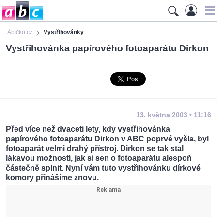
Ábíčko.cz
Vystřihovánky
Vystřihovánka papírového fotoaparátu Dirkon
13. května 2003 • 11:16
Před více než dvaceti lety, kdy vystřihovánka
papírového fotoaparátu Dirkon v ABC poprvé vyšla, byl
fotoaparát velmi drahý přístroj. Dirkon se tak stal
lákavou možností, jak si sen o fotoaparátu alespoň
částečně splnit. Nyní vám tuto vystřihovánku dírkové
komory přinášíme znovu.