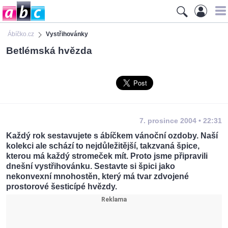
Ábíčko.cz
Vystřihovánky
Betlémská hvězda
7. prosince 2004 • 22:31
Každý rok sestavujete s ábíčkem vánoční ozdoby. Naší
kolekci ale schází to nejdůležitější, takzvaná špice,
kterou má každý stromeček mít. Proto jsme připravili
dnešní vystřihovánku. Sestavte si špici jako
nekonvexní mnohostěn, který má tvar zdvojené
prostorové šesticípé hvězdy.