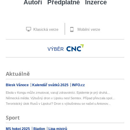
Autoři
Předplatné
Inzerce
Klasická verze
Mobilní verze
VÝBĚR
Aktuálně
Blesk Vánoce
Kalendář svátků 2025
INFO.cz
Ebola v Kongu může zmutovat, varují zdravotníci. Epidemie je prý druhá...
Německá média: Výbušný dron v Lipsku nesl Semtex. Případ převzala spol...
Teroristický útok Rusů v Lipsku!? Dron s výbušninou se našel u Antonov...
Sport
MS hokej 2025
Biatlon
Liga mistrů