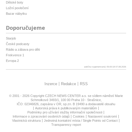
Dětské boty
Ložní povlečení
Bazar nábytku
Doporučujeme
Starjob
České podcasty
Rádio a zábava pro děti
Frekvence 1
Evropa 2
patička vygenerovaná: 05:00:18 07.08.2026
Inzerce
Redakce
RSS
© 2001 - 2026 Copyright
CZECH NEWS CENTER a.s.
se sídlem náměstí Marie
Schmolkové 3493/1, 100 00 Praha 10 - Strašnice,
IČO: 02346826, zapsána v OR, sp.zn. B 19490 a dodavatelé obsahu
Autorská práva k publikovaným materiálům
Podmínky pro užívání služby informační společnosti
Informace o zpracování osobních údajů
Cookies
Nastavení soukromí
Vlastnická struktura
Jednotná kontaktní místa / Single Points od Contact
Transparency report