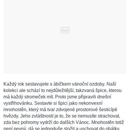
Každý rok sestavujete s ábíčkem vánoční ozdoby. Naší
kolekci ale schází to nejdůležitější, takzvaná špice, kterou
má každý stromeček mít. Proto jsme připravili dnešní
vystřihovánku. Sestavte si špici jako nekonvexní
mnohostěn, který má tvar zdvojené prostorové šesticípé
hvězdy. Jeho zvláštností je to, že se nemusíte strachovat,
zda bez pohromy vydrží do dalších Vánoc. Mnohostěn totiž
není pevný, dá se jednoduše složit a uschovat do obálky.