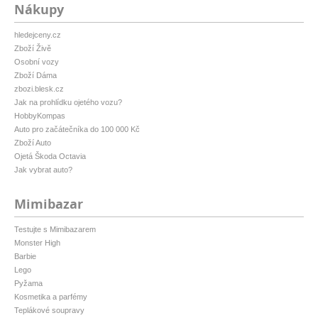
Nákupy
hledejceny.cz
Zboží Živě
Osobní vozy
Zboží Dáma
zbozi.blesk.cz
Jak na prohlídku ojetého vozu?
HobbyKompas
Auto pro začátečníka do 100 000 Kč
Zboží Auto
Ojetá Škoda Octavia
Jak vybrat auto?
Mimibazar
Testujte s Mimibazarem
Monster High
Barbie
Lego
Pyžama
Kosmetika a parfémy
Teplákové soupravy