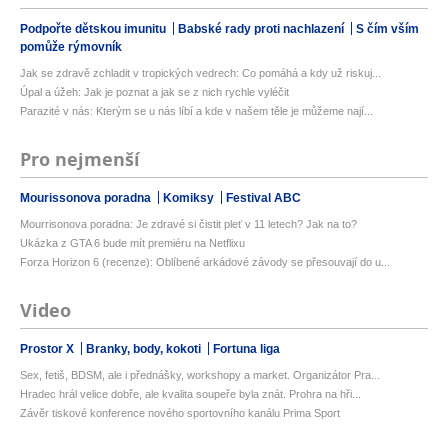
Podpořte dětskou imunitu
Babské rady proti nachlazení
S čím vším
pomůže rýmovník
Jak se zdravě zchladit v tropických vedrech: Co pomáhá a kdy už riskuj...
Úpal a úžeh: Jak je poznat a jak se z nich rychle vyléčit
Parazité v nás: Kterým se u nás líbí a kde v našem těle je můžeme nají...
Pro nejmenší
Mourissonova poradna
Komiksy
Festival ABC
Mourrisonova poradna: Je zdravé si čistit pleť v 11 letech? Jak na to?
Ukázka z GTA 6 bude mít premiéru na Netflixu
Forza Horizon 6 (recenze): Oblíbené arkádové závody se přesouvají do u...
Video
Prostor X
Branky, body, kokoti
Fortuna liga
Sex, fetiš, BDSM, ale i přednášky, workshopy a market. Organizátor Pra...
Hradec hrál velice dobře, ale kvalita soupeře byla znát. Prohra na hři...
Závěr tiskové konference nového sportovního kanálu Prima Sport