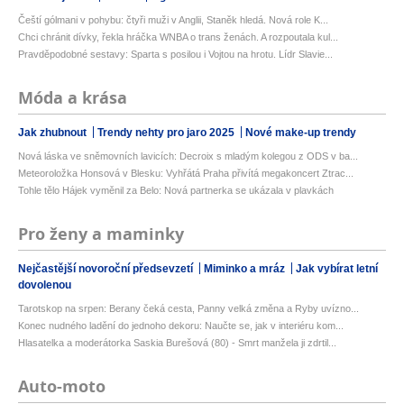
Čeští gólmani v pohybu: čtyři muži v Anglii, Staněk hledá. Nová role K...
Chci chránit dívky, řekla hráčka WNBA o trans ženách. A rozpoutala kul...
Pravděpodobné sestavy: Sparta s posilou i Vojtou na hrotu. Lídr Slavie...
Móda a krása
Jak zhubnout
Trendy nehty pro jaro 2025
Nové make-up trendy
Nová láska ve sněmovních lavicích: Decroix s mladým kolegou z ODS v ba...
Meteoroložka Honsová v Blesku: Vyhřátá Praha přivítá megakoncert Ztrac...
Tohle tělo Hájek vyměnil za Belo: Nová partnerka se ukázala v plavkách
Pro ženy a maminky
Nejčastější novoroční předsevzetí
Miminko a mráz
Jak vybírat letní
dovolenou
Tarotskop na srpen: Berany čeká cesta, Panny velká změna a Ryby uvízno...
Konec nudného ladění do jednoho dekoru: Naučte se, jak v interiéru kom...
Hlasatelka a moderátorka Saskia Burešová (80) - Smrt manžela ji zdrtil...
Auto-moto