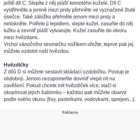
ještě díl C. Slepíte z něj plášť komolého kužele. Díl C
vystřihněte a jemně mezi prsty přehněte ve vyznačené žluté
úsečce. Také záložku přehněte jenom mezi prsty a
netiskněte. Potřete ji lepidlem, slepte kužel, zasuňte do něj
tužku a zevnitř plášť vytvarujte. Kužel zasuňte do otvoru
mezi hvězdami.
Vrchol vánočního stromečku nožíkem ořežte, teprve pak jej
můžete ozdobit naší hvězdou.
Hvězdičky
Z dílů D si můžete sestavit skládací ozdobičku. Postup je
obdobný. Jenom nezapomeňte dovnitř vlepit nit na
zavěšení. Pokud chcete mít hvězdiček více, stačí si
okopírovat jejich šablonku – každou pak můžete obarvit
podle svého vkusu (fixy, pastelkami, vodovkami, sprejem...).