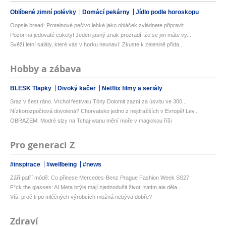
Oblíbené zimní polévky
Domácí pekárny
Jídlo podle horoskopu
Oopsie bread: Proteinové pečivo lehké jako obláček zvládnete připravit...
Pozor na jedovaté cukety! Jeden jasný znak prozradí, že se jim máte vy...
Svěží letní saláty, které vás v horku neunaví: Zkuste k zelenině přida...
Hobby a zábava
BLESK Tlapky
Divoký kačer
Netflix filmy a seriály
Sraz v šest ráno. Vrchol festivalu Tóny Dolomit zazní za úsvitu ve 300...
Nízkorozpočtová dovolená? Chorvatsko jedno z nejdražších v Evropě! Lev...
OBRAZEM: Modré slzy na Tchaj-wanu mění moře v magickou říši
Pro generaci Z
#inspirace
#wellbeing
#news
Září patří módě: Co přinese Mercedes-Benz Prague Fashion Week SS27
F*ck the glasses: AI Meta brýle mají zjednodušit život, zatím ale děla...
Víš, proč ti po mléčných výrobcích možná nebývá dobře?
Zdraví