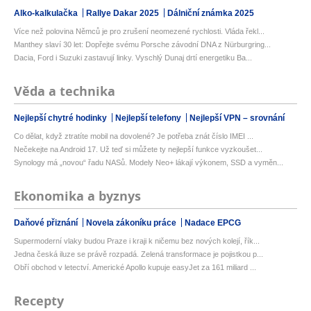
Alko-kalkulačka
Rallye Dakar 2025
Dálniční známka 2025
Více než polovina Němců je pro zrušení neomezené rychlosti. Vláda řekl...
Manthey slaví 30 let: Dopřejte svému Porsche závodní DNA z Nürburgring...
Dacia, Ford i Suzuki zastavují linky. Vyschlý Dunaj drtí energetiku Ba...
Věda a technika
Nejlepší chytré hodinky
Nejlepší telefony
Nejlepší VPN – srovnání
Co dělat, když ztratíte mobil na dovolené? Je potřeba znát číslo IMEI ...
Nečekejte na Android 17. Už teď si můžete ty nejlepší funkce vyzkoušet...
Synology má „novou“ řadu NASů. Modely Neo+ lákají výkonem, SSD a vyměn...
Ekonomika a byznys
Daňové přiznání
Novela zákoníku práce
Nadace EPCG
Supermoderní vlaky budou Praze i kraji k ničemu bez nových kolejí, řík...
Jedna česká iluze se právě rozpadá. Zelená transformace je pojistkou p...
Obří obchod v letectví. Americké Apollo kupuje easyJet za 161 miliard ...
Recepty