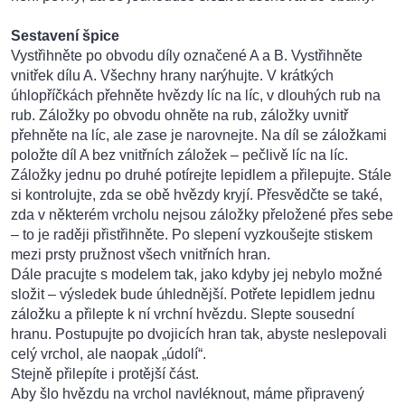
Sestavení špice
Vystřihněte po obvodu díly označené A a B. Vystřihněte
vnitřek dílu A. Všechny hrany narýhujte. V krátkých
úhlopříčkách přehněte hvězdy líc na líc, v dlouhých rub na
rub. Záložky po obvodu ohněte na rub, záložky uvnitř
přehněte na líc, ale zase je narovnejte. Na díl se záložkami
položte díl A bez vnitřních záložek – pečlivě líc na líc.
Záložky jednu po druhé potírejte lepidlem a přilepujte. Stále
si kontrolujte, zda se obě hvězdy kryjí. Přesvědčte se také,
zda v některém vrcholu nejsou záložky přeložené přes sebe
– to je raději přistřihněte. Po slepení vyzkoušejte stiskem
mezi prsty pružnost všech vnitřních hran.
Dále pracujte s modelem tak, jako kdyby jej nebylo možné
složit – výsledek bude úhlednější. Potřete lepidlem jednu
záložku a přilepte k ní vrchní hvězdu. Slepte sousední
hranu. Postupujte po dvojicích hran tak, abyste neslepovali
celý vrchol, ale naopak „údolí“.
Stejně přilepíte i protější část.
Aby šlo hvězdu na vrchol navléknout, máme připravený