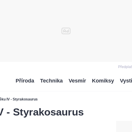
Předplať
Příroda
Technika
Vesmír
Komiksy
Vyst
ěku IV - Styrakosaurus
V - Styrakosaurus