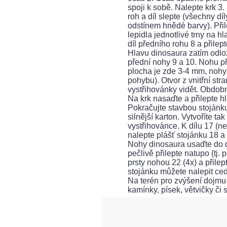
spoji k sobě. Nalepte krk 3.
roh a díl slepte (všechny díl
odstínem hnědé barvy). Přile
lepidla jednotlivé trny na 
díl předního rohu 8 a přile
Hlavu dinosaura zatím odlož
přední nohy 9 a 10. Nohu při
plocha je zde 3-4 mm, nohy 
pohybu). Otvor z vnitřní st
vystřihovánky vidět. Obdobně
Na krk nasaďte a přilepte hl
Pokračujte stavbou stojánku.
silnější karton. Vytvoříte t
vystřihovánce. K dílu 17 (n
nalepte plášť stojánku 18 
Nohy dinosaura usaďte do ot
pečlivě přilepte natupo (tj.
prsty nohou 22 (4x) a přilep
stojánku můžete nalepit ce
Na terén pro zvýšení dojmu
kamínky, písek, větvičky či