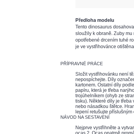
Předloha modelu
Tento dinosaurus dosahoval
sloužily k obraně. Zuby mu 
opotřebené drcením tuhé ros
je ve vystřihovánce otištěn
PŘÍPRAVNÉ PRÁCE
Složit vystřihovánku není tě
nepospíchejte. Díly označe
kartonem. Ostatní díly pod
papíru, která je třeba nar
trojúhelníkem (ohyb ze stra
tisku). Některé díly je třeb
nebo násadkou štětce. Hrany
lepení retušujte příslušným
NÁVOD NA SESTAVENÍ
Nejprve vystřihněte a vytvaru
ocas 2. Ocas opatrně promáč