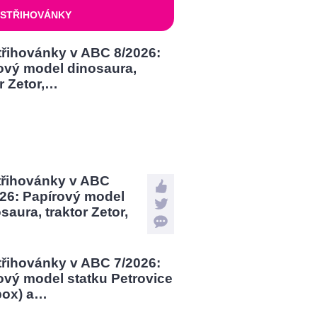
STŘIHOVÁNKY
třihovánky v ABC
026: Papírový model
saura, traktor Zetor,