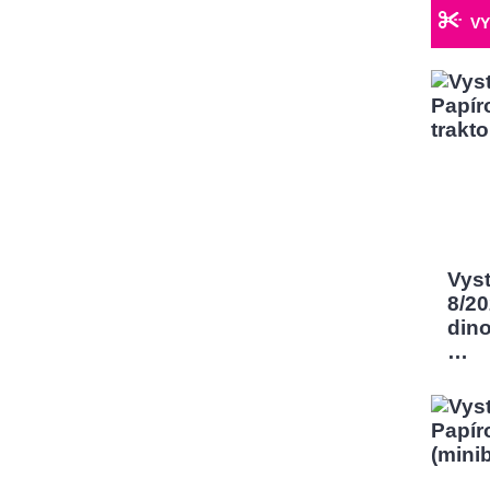
VY
Vys
8/2
dino
…