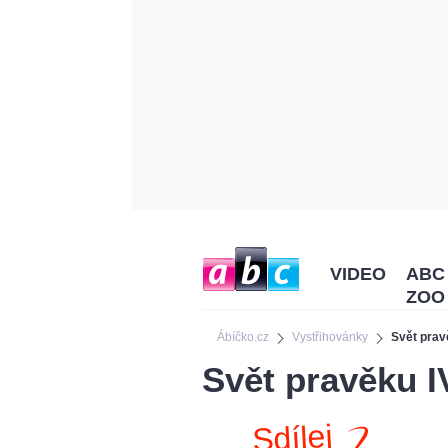
VIDEO
ABC
ZOO
Ábíčko.cz
Vystřihovánky
Svět prav
Svět pravěku I
Sdílej