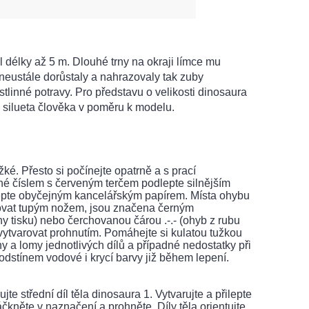
 délky až 5 m. Dlouhé trny na okraji límce mu
neustále dorůstaly a nahrazovaly tak zuby
tlinné potravy. Pro představu o velikosti dinosaura
a silueta člověka v poměru k modelu.
žké. Přesto si počínejte opatrně a s prací
né číslem s červeným terčem podlepte silnějším
lepte obyčejným kancelářským papírem. Místa ohybu
ýhovat tupým nožem, jsou značena černým
ny tisku) nebo čerchovanou čárou .-.- (ohyb z rubu
a vytvarovat prohnutím. Pomáhejte si kulatou tužkou
 a lomy jednotlivých dílů a případné nedostatky při
 odstínem vodové i krycí barvy již během lepení.
jte střední díl těla dinosaura 1. Vytvarujte a přilepte
kněte v naznačení a prohněte. Díly těla orientujte