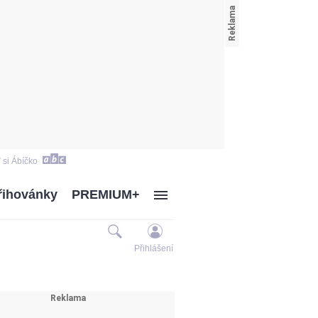
 si Ábíčko
řihovánky
PREMIUM+
Přihlášení