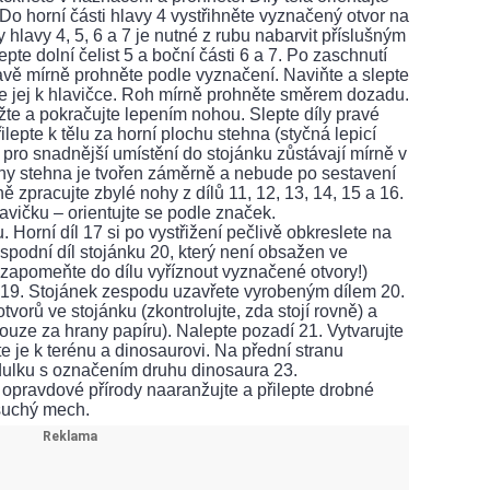
 Do horní části hlavy 4 vystřihněte vyznačený otvor na
y hlavy 4, 5, 6 a 7 je nutné z rubu nabarvit příslušným
pte dolní čelist 5 a boční části 6 a 7. Po zaschnutí
hlavě mírně prohněte podle vyznačení. Naviňte a slepte
pte jej k hlavičce. Roh mírně prohněte směrem dozadu.
te a pokračujte lepením nohou. Slepte díly pravé
lepte k tělu za horní plochu stehna (styčná lepicí
pro snadnější umístění do stojánku zůstávají mírně v
rany stehna je tvořen záměrně a nebude po sestavení
 zpracujte zbylé nohy z dílů 11, 12, 13, 14, 15 a 16.
avičku – orientujte se podle značek.
 Horní díl 17 si po vystřižení pečlivě obkreslete na
ak spodní díl stojánku 20, který není obsažen ve
ezapomeňte do dílu vyříznout vyznačené otvory!)
a 19. Stojánek zespodu uzavřete vyrobeným dílem 20.
vorů ve stojánku (zkontrolujte, zda stojí rovně) a
 pouze za hrany papíru). Nalepte pozadí 21. Vytvarujte
te je k terénu a dinosaurovi. Na přední stranu
dulku s označením druhu dinosaura 23.
 opravdové přírody naaranžujte a přilepte drobné
 suchý mech.