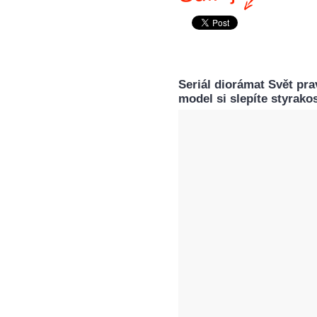
Seriál diorámat Svět pra
model si slepíte styrako