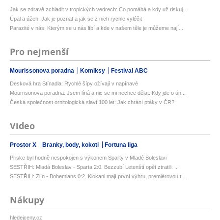
Jak se zdravě zchladit v tropických vedrech: Co pomáhá a kdy už riskuj...
Úpal a úžeh: Jak je poznat a jak se z nich rychle vyléčit
Parazité v nás: Kterým se u nás líbí a kde v našem těle je můžeme nají...
Pro nejmenší
Mourissonova poradna
Komiksy
Festival ABC
Desková hra Stínadla: Rychlé šípy ožívají v napínavé
Mourrisonova poradna: Jsem líná a nic se mi nechce dělat: Kdy jde o ún...
Česká společnost ornitologická slaví 100 let: Jak chrání ptáky v ČR?
Video
Prostor X
Branky, body, kokoti
Fortuna liga
Priske byl hodně nespokojen s výkonem Sparty v Mladé Boleslavi
SESTŘIH: Mladá Boleslav - Sparta 2:0. Bezzubí Letenští opět ztratili. ...
SESTŘIH: Zlín - Bohemians 0:2. Klokani mají první výhru, premiérovou t...
Nákupy
hledejceny.cz