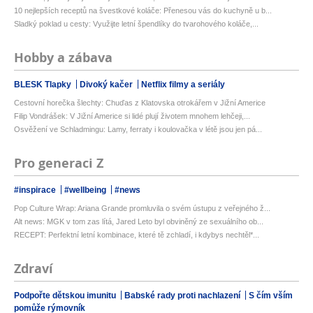
10 nejlepších receptů na švestkové koláče: Přenesou vás do kuchyně u b...
Sladký poklad u cesty: Využijte letní špendlíky do tvarohového koláče,...
Hobby a zábava
BLESK Tlapky
Divoký kačer
Netflix filmy a seriály
Cestovní horečka šlechty: Chuďas z Klatovska otrokářem v Jižní Americe
Filip Vondrášek: V Jižní Americe si lidé plují životem mnohem lehčeji,...
Osvěžení ve Schladmingu: Lamy, ferraty i koulovačka v létě jsou jen pá...
Pro generaci Z
#inspirace
#wellbeing
#news
Pop Culture Wrap: Ariana Grande promluvila o svém ústupu z veřejného ž...
Alt news: MGK v tom zas lítá, Jared Leto byl obviněný ze sexuálního ob...
RECEPT: Perfektní letní kombinace, které tě zchladí, i kdybys nechtěl*...
Zdraví
Podpořte dětskou imunitu
Babské rady proti nachlazení
S čím vším
pomůže rýmovník