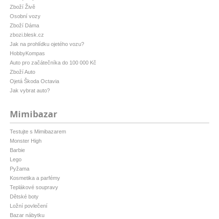
Zboží Živě
Osobní vozy
Zboží Dáma
zbozi.blesk.cz
Jak na prohlídku ojetého vozu?
HobbyKompas
Auto pro začátečníka do 100 000 Kč
Zboží Auto
Ojetá Škoda Octavia
Jak vybrat auto?
Mimibazar
Testujte s Mimibazarem
Monster High
Barbie
Lego
Pyžama
Kosmetika a parfémy
Teplákové soupravy
Dětské boty
Ložní povlečení
Bazar nábytku