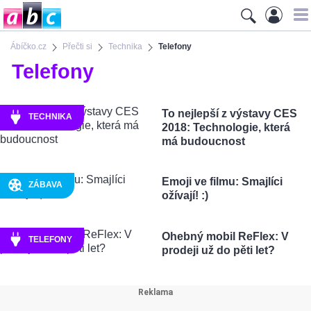
Ábíčko.cz
Přečti si
Technika
Telefony
Telefony
To nejlepší z výstavy CES
TECHNIKA
2018: Technologie, která
má budoucnost
Emoji ve filmu: Smajlíci
ZÁBAVA
ožívají! :)
Ohebný mobil ReFlex: V
TELEFONY
prodeji už do pěti let?