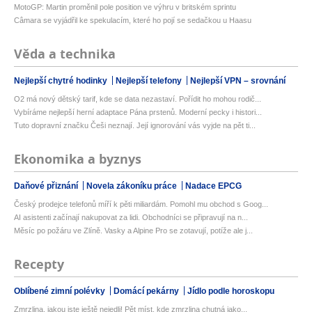
MotoGP: Martin proměnil pole position ve výhru v britském sprintu
Câmara se vyjádřil ke spekulacím, které ho pojí se sedačkou u Haasu
Věda a technika
Nejlepší chytré hodinky
Nejlepší telefony
Nejlepší VPN – srovnání
O2 má nový dětský tarif, kde se data nezastaví. Pořídit ho mohou rodič...
Vybíráme nejlepší herní adaptace Pána prstenů. Moderní pecky i histori...
Tuto dopravní značku Češi neznají. Její ignorování vás vyjde na pět ti...
Ekonomika a byznys
Daňové přiznání
Novela zákoníku práce
Nadace EPCG
Český prodejce telefonů míří k pěti miliardám. Pomohl mu obchod s Goog...
AI asistenti začínají nakupovat za lidi. Obchodníci se připravují na n...
Měsíc po požáru ve Zlíně. Vasky a Alpine Pro se zotavují, potíže ale j...
Recepty
Oblíbené zimní polévky
Domácí pekárny
Jídlo podle horoskopu
Zmrzlina, jakou jste ještě nejedli! Pět míst, kde zmrzlina chutná jako...