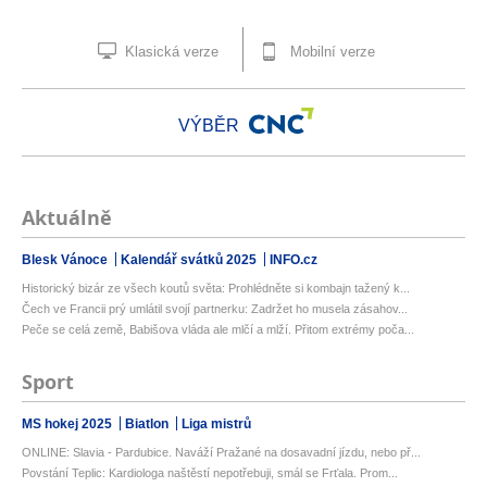
Klasická verze
Mobilní verze
VÝBĚR
Aktuálně
Blesk Vánoce
Kalendář svátků 2025
INFO.cz
Historický bizár ze všech koutů světa: Prohlédněte si kombajn tažený k...
Čech ve Francii prý umlátil svojí partnerku: Zadržet ho musela zásahov...
Peče se celá země, Babišova vláda ale mlčí a mlží. Přitom extrémy poča...
Sport
MS hokej 2025
Biatlon
Liga mistrů
ONLINE: Slavia - Pardubice. Naváží Pražané na dosavadní jízdu, nebo př...
Povstání Teplic: Kardiologa naštěstí nepotřebuji, smál se Frťala. Prom...