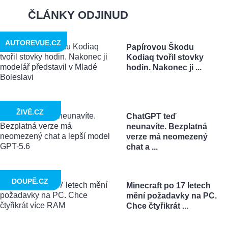
ČLÁNKY ODJINUD
AUTOREVUE.CZ
Papírovou Škodu
Kodiaq tvořil stovky
hodin. Nakonec ji ...
ŽIVĚ.CZ
ChatGPT teď
neunavíte. Bezplatná
verze má neomezený
chat a ...
DOUPĚ.CZ
Minecraft po 17 letech
mění požadavky na PC.
Chce čtyřikrát ...