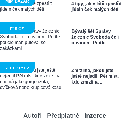
MIMIBAZAR
4 tipy, jak v létě zpestřit
jídelníček malých dětí
E15.CZ
Bývalý šéf Správy
železnic Svoboda čelí
obvinění. Podle ...
RECEPTY.CZ
Zmrzlina, jakou jste
ještě nejedli! Pět míst,
kde zmrzlina ...
Autoři
Předplatné
Inzerce