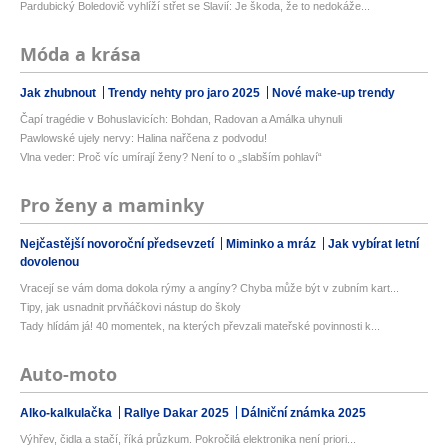
Pardubický Boledovič vyhlíží střet se Slavií: Je škoda, že to nedokáže...
Móda a krása
Jak zhubnout
Trendy nehty pro jaro 2025
Nové make-up trendy
Čapí tragédie v Bohuslavicích: Bohdan, Radovan a Amálka uhynuli
Pawlowské ujely nervy: Halina nařčena z podvodu!
Vlna veder: Proč víc umírají ženy? Není to o „slabším pohlaví“
Pro ženy a maminky
Nejčastější novoroční předsevzetí
Miminko a mráz
Jak vybírat letní
dovolenou
Vracejí se vám doma dokola rýmy a angíny? Chyba může být v zubním kart...
Tipy, jak usnadnit prvňáčkovi nástup do školy
Tady hlídám já! 40 momentek, na kterých převzali mateřské povinnosti k...
Auto-moto
Alko-kalkulačka
Rallye Dakar 2025
Dálniční známka 2025
Výhřev, čidla a stačí, říká průzkum. Pokročilá elektronika není priori...