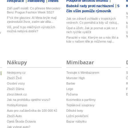
Podpořte dětskou imunitu
M
#inspirace
#wellbeing
#news
Babské rady proti nachlazení
S
Září patří módě: Co přinese Mercedes-
čím vším pomůže rýmovník
Benz Prague Fashion Week SS27
N
T
F*ck the glasses: AI Meta brýle mají
Jak se zdravě zchladit v tropických
zjednodušit život, zatím ale děla...
vedrech: Co pomáhá a kdy už riskuj...
M
.
č
Víš, proč ti po mléčných výrobcích
Úpal a úžeh: Jak je poznat a jak se z
možná nebývá dobře?
nich rychle vyléčit
y
U
N
Parazité v nás: Kterým se u nás líbí a
kde v našem těle je můžeme nají...
Nákupy
Mimibazar
hledejceny.cz
Testujte s Mimibazarem
S
Zboží Živě
Monster High
Č
Osobní vozy
Barbie
R
Zboží Dáma
Lego
F
zbozi.blesk.cz
Pyžama
E
Jak na prohlídku ojetého vozu?
Kosmetika a parfémy
HobbyKompas
Teplákové soupravy
Auto pro začátečníka do 100 000 Kč
Dětské boty
Zboží Auto
Ložní povlečení
Ojetá Škoda Octavia
Bazar nábytku
Jak vybrat auto?