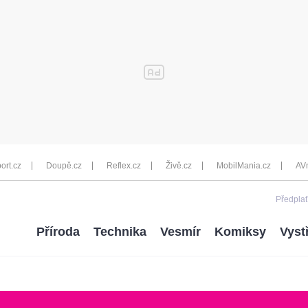
ort.cz
Doupě.cz
Reflex.cz
Živě.cz
MobilMania.cz
AV
Předplať
Příroda
Technika
Vesmír
Komiksy
Vyst