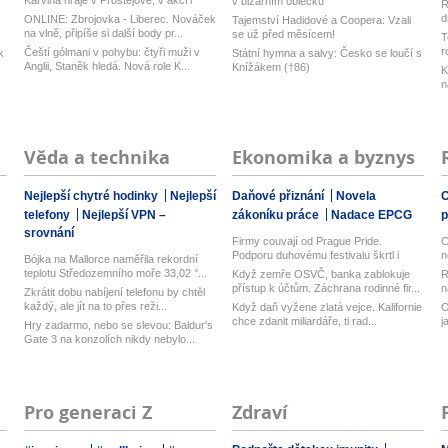
Karviná hraje v Prostějově, v akci i
v bizarním oblečku
R
Opa...
d
ONLINE: Zbrojovka - Liberec. Nováček
Tajemství Hadidové a Coopera: Vzali
z
na vlně, připíše si další body pr...
se už před měsícem!
T
r
Čeští gólmani v pohybu: čtyři muži v
k
Státní hymna a salvy: Česko se loučí s
Anglii, Staněk hledá. Nová role K...
Knížákem (†86)
K
n
Věda a technika
Ekonomika a byznys
Nejlepší chytré hodinky
Nejlepší
Daňové přiznání
Novela
O
telefony
Nejlepší VPN –
zákoníku práce
Nadace EPCG
srovnání
Firmy couvají od Prague Pride.
C
Podporu duhovému festivalu škrtl i
n
Bójka na Mallorce naměřila rekordní
Micr...
teplotu Středozemního moře 33,02 °...
Když zemře OSVČ, banka zablokuje
R
přístup k účtům. Záchrana rodinné fir...
n
Zkrátit dobu nabíjení telefonu by chtěl
každý, ale jít na to přes reži...
Když daň vyžene zlatá vejce. Kalifornie
O
chce zdanit miliardáře, ti rad...
j
Hry zadarmo, nebo se slevou: Baldur's
Gate 3 na konzolích nikdy nebylo...
Pro generaci Z
Zdraví