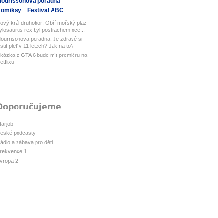
ourissonova poradna
Komiksy
Festival ABC
ový král druhohor: Obří mořský plaz
ylosaurus rex byl postrachem oce...
ourrisonova poradna: Je zdravé si
istit pleť v 11 letech? Jak na to?
kázka z GTA 6 bude mít premiéru na
etflixu
Doporučujeme
tarjob
eské podcasty
ádio a zábava pro děti
rekvence 1
vropa 2