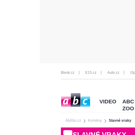
Blesk.cz
E15.cz
Auto.cz
iSp
VIDEO
ABC
ZOO
Ábíčko.cz
Komiksy
Slavné vraky
SLAVNÉ VRAKY