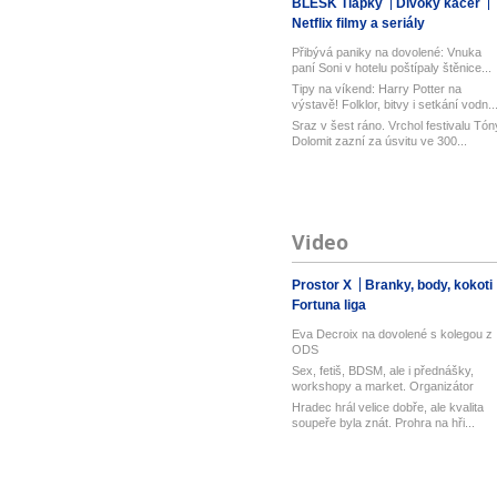
BLESK Tlapky
Divoký kačer
Netflix filmy a seriály
Přibývá paniky na dovolené: Vnuka
paní Soni v hotelu poštípaly štěnice...
Tipy na víkend: Harry Potter na
výstavě! Folklor, bitvy i setkání vodn..
Sraz v šest ráno. Vrchol festivalu Tón
Dolomit zazní za úsvitu ve 300...
Video
Prostor X
Branky, body, kokoti
Fortuna liga
Eva Decroix na dovolené s kolegou z
ODS
Sex, fetiš, BDSM, ale i přednášky,
workshopy a market. Organizátor
Pra...
Hradec hrál velice dobře, ale kvalita
soupeře byla znát. Prohra na hři...