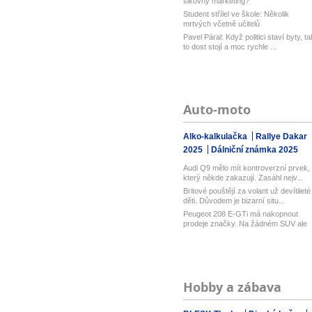
šikovný marketing?
Student střílel ve škole: Několik
mrtvých včetně učitelů
Pavel Páral: Když politici staví byty, ta
to dost stojí a moc rychle ...
Auto-moto
Alko-kalkulačka
Rallye Dakar
2025
Dálniční známka 2025
Audi Q9 mělo mít kontroverzní prvek,
který někde zakazují. Zasáhl nejv...
Britové pouštějí za volant už devítileté
děti. Důvodem je bizarní situ...
Peugeot 208 E-GTi má nakopnout
prodeje značky. Na žádném SUV ale
označ...
Hobby a zábava