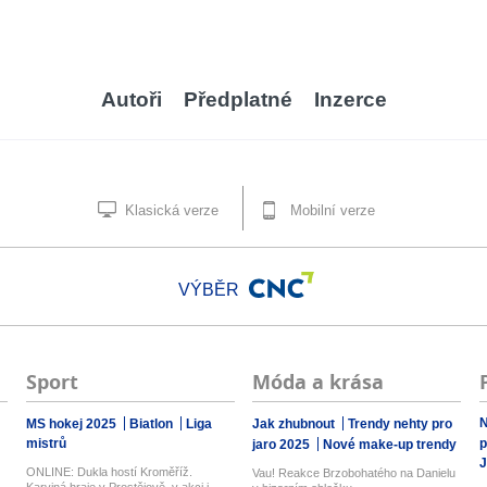
Autoři
Předplatné
Inzerce
Klasická verze
Mobilní verze
VÝBĚR
Sport
Móda a krása
N
MS hokej 2025
Biatlon
Liga
Jak zhubnout
Trendy nehty pro
mistrů
p
jaro 2025
Nové make-up trendy
J
ONLINE: Dukla hostí Kroměříž.
Vau! Reakce Brzobohatého na Danielu