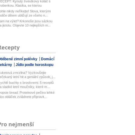
ECEPT: Kynutý švestkový koláč s
robenkou. Klasika, se kterou
aboduj...
ohle nikdy neříkejte! Slova, kterými
odiče dětem ubližují ze všeho n...
am na výlet? Krkonoše jsou sázkou
a jistotu. Objevte 10 nejlepších m...
Recepty
blíbené zimní polévky
Domácí
pekárny
Jídlo podle horoskopu
uketová zmrzlina? Vyzkoušejte
ečekaný letní hit a geniální způsob, j...
ychlé buchty s broskvemi: 5 receptů
a sladké letní moučníky, které m...
opsie bread: Proteinové pečivo lehké
ako obláček zvládnete připravit...
Pro nejmenší