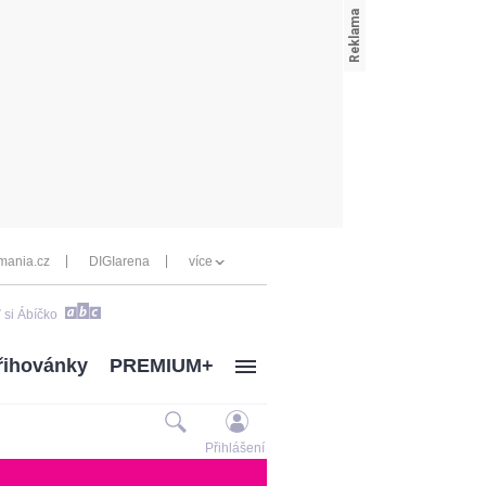
mania.cz
DIGIarena
více
 si Ábíčko
řihovánky
PREMIUM+
Přihlášení