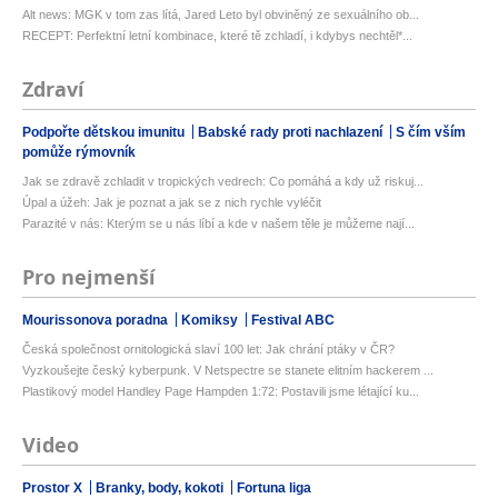
Alt news: MGK v tom zas lítá, Jared Leto byl obviněný ze sexuálního ob...
RECEPT: Perfektní letní kombinace, které tě zchladí, i kdybys nechtěl*...
Zdraví
Podpořte dětskou imunitu
Babské rady proti nachlazení
S čím vším
pomůže rýmovník
Jak se zdravě zchladit v tropických vedrech: Co pomáhá a kdy už riskuj...
Úpal a úžeh: Jak je poznat a jak se z nich rychle vyléčit
Parazité v nás: Kterým se u nás líbí a kde v našem těle je můžeme nají...
Pro nejmenší
Mourissonova poradna
Komiksy
Festival ABC
Česká společnost ornitologická slaví 100 let: Jak chrání ptáky v ČR?
Vyzkoušejte český kyberpunk. V Netspectre se stanete elitním hackerem ...
Plastikový model Handley Page Hampden 1:72: Postavili jsme létající ku...
Video
Prostor X
Branky, body, kokoti
Fortuna liga