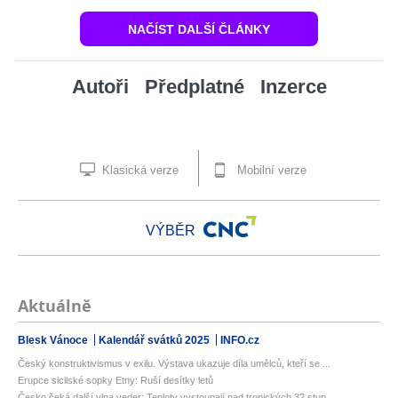
NAČÍST DALŠÍ ČLÁNKY
Autoři
Předplatné
Inzerce
Klasická verze
Mobilní verze
VÝBĚR
Aktuálně
Blesk Vánoce
Kalendář svátků 2025
INFO.cz
Český konstruktivismus v exilu. Výstava ukazuje díla umělců, kteří se ...
Erupce sicilské sopky Etny: Ruší desítky letů
Česko čeká další vlna veder: Teploty vystoupají nad tropických 32 stup...