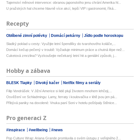
Tajemství měnové intervence: obranou japonského jenu chrání Amerika hl...
U pražských hal chceme hlavně více akcí, lepší VIP i gastronomii, říká...
Recepty
Oblíbené zimní polévky
Domácí pekárny
Jídlo podle horoskopu
Sladký poklad u cesty: Využijte letní špendlíky do tvarohového koláče,...
Domácí kečup pečený v troubě: Vyžaduje minimum práce a chutná lépe než...
Cuketová zmrzlina? Vyzkoušejte nečekaný letní hit a geniální způsob, j...
Hobby a zábava
BLESK Tlapky
Divoký kačer
Netflix filmy a seriály
Filip Vondrášek: V Jižní Americe si lidé plují životem mnohem lehčeji,...
Osvěžení ve Schladmingu: Lamy, ferraty i koulovačka v létě jsou jen pá...
Přibývá paniky na dovolené: Vnuka paní Soni v hotelu poštípaly štěnice...
Pro generaci Z
#inspirace
#wellbeing
#news
Pop Culture Wrap: Ariana Grande promluvila o svém ústupu z veřejného ž...