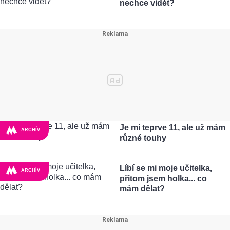
nechce vidět?
Je mi teprve 11, ale už mám
ARCHÍV
různé touhy
Líbí se mi moje učitelka,
ARCHÍV
přitom jsem holka... co
mám dělat?