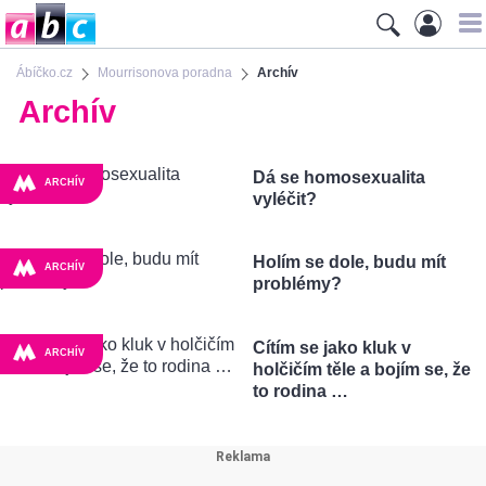
Ábíčko.cz
Mourrisonova poradna
Archív
Archív
Dá se homosexualita
ARCHÍV
vyléčit?
Holím se dole, budu mít
ARCHÍV
problémy?
Cítím se jako kluk v
ARCHÍV
holčičím těle a bojím se, že
to rodina …