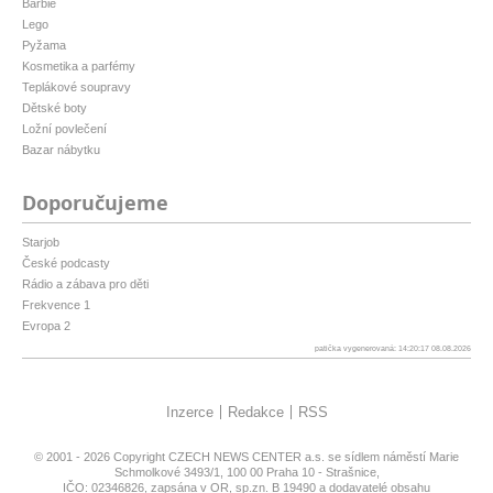
Barbie
Lego
Pyžama
Kosmetika a parfémy
Teplákové soupravy
Dětské boty
Ložní povlečení
Bazar nábytku
Doporučujeme
Starjob
České podcasty
Rádio a zábava pro děti
Frekvence 1
Evropa 2
patička vygenerovaná: 14:20:17 08.08.2026
Inzerce
Redakce
RSS
© 2001 - 2026 Copyright
CZECH NEWS CENTER a.s.
se sídlem náměstí Marie
Schmolkové 3493/1, 100 00 Praha 10 - Strašnice,
IČO: 02346826, zapsána v OR, sp.zn. B 19490 a dodavatelé obsahu