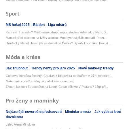
Sport
MS hokej 2025
Biatlon
Liga mistrů
Kam míří Haraslín? Místo mrakodrapů oázy, stadion velký jak v Plzni. B...
Manuel před odletem na ME v atletice: Moc bych si přála medaili. Prozr...
Hradecký klenot Umar: jak se dostal do Česka? Bývalý kouč říká: Pokud ...
Móda a krása
Jak zhubnout
Trendy nehty pro jaro 2025
Nové make-up trendy
Cestovní horečka šlechty: Chuďas z Klatovska otrokářem v Jižní Americe...
Máte málo vody? Zrádný signál ukáže vaše moč
Životní koncert Ztraceného na Letné: Co se dělo ve VIP stanu? Jágr při...
Pro ženy a maminky
Nejčastější novoroční předsevzetí
Miminko a mráz
Jak vybírat letní
dovolenou
video Alena Mihulová