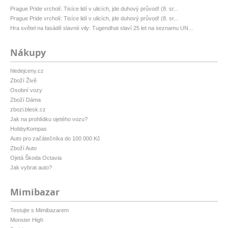
Prague Pride vrcholí: Tisíce lidí v ulicích, jde duhový průvod! (8. sr...
Prague Pride vrcholí: Tisíce lidí v ulicích, jde duhový průvod! (8. sr...
Hra světel na fasádě slavné vily: Tugendhat slaví 25 let na seznamu UN...
Nákupy
hledejceny.cz
Zboží Živě
Osobní vozy
Zboží Dáma
zbozi.blesk.cz
Jak na prohlídku ojetého vozu?
HobbyKompas
Auto pro začátečníka do 100 000 Kč
Zboží Auto
Ojetá Škoda Octavia
Jak vybrat auto?
Mimibazar
Testujte s Mimibazarem
Monster High