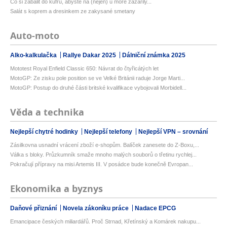
Co si zabalit do kufru, abyste na (nejen) u moře zazářily...
Salát s koprem a dresinkem ze zakysané smetany
Auto-moto
Alko-kalkulačka
Rallye Dakar 2025
Dálniční známka 2025
Mototest Royal Enfield Classic 650: Návrat do čtyřicátých let
MotoGP: Ze zisku pole position se ve Velké Británii raduje Jorge Marti...
MotoGP: Postup do druhé části britské kvalifikace vybojovali Morbidell...
Věda a technika
Nejlepší chytré hodinky
Nejlepší telefony
Nejlepší VPN – srovnání
Zásilkovna usnadní vrácení zboží e-shopům. Balíček zanesete do Z-Boxu,...
Válka s bloky. Průzkumník smaže mnoho malých souborů o třetinu rychlej...
Pokračují přípravy na misi Artemis III. V posádce bude konečně Evropan...
Ekonomika a byznys
Daňové přiznání
Novela zákoníku práce
Nadace EPCG
Emancipace českých miliardářů. Proč Strnad, Křetínský a Komárek nakupu...