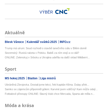
VÝBĚR
Aktuálně
Blesk Vánoce
Kalendář svátků 2025
INFO.cz
Trump má utrum: Soud rozhodl o stavbě tanečního sálu v Bílém domě
Sezemský: Ruská raketa v Polsku. Babiš za ním stojí a co dál?
ONLINE: Zelenskyj v Srbsku a Ukrajina udeřila na další sklad Wildberri...
Sport
MS hokej 2025
Biatlon
Liga mistrů
Ubráněná Zbrojovka. Dostali jsme lekci, řekl kapitán Klíma. Dulay přek...
Samko se zájemcům připomněl gólem: Karviné jsem vděčný! Kam může odejí...
Fotbalové přestupy ONLINE: Slavný klub chce Mercada, Sparta ale měla n...
Móda a krása