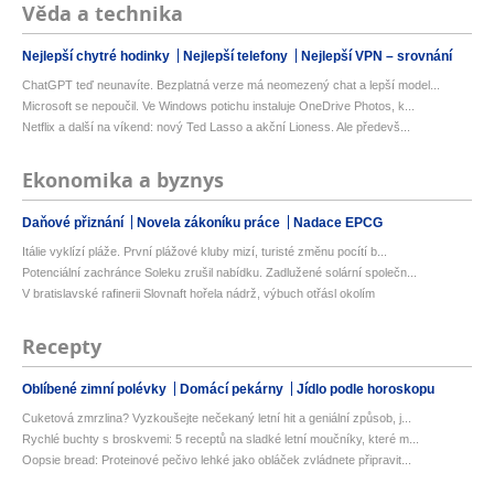
Věda a technika
Nejlepší chytré hodinky
Nejlepší telefony
Nejlepší VPN – srovnání
ChatGPT teď neunavíte. Bezplatná verze má neomezený chat a lepší model...
Microsoft se nepoučil. Ve Windows potichu instaluje OneDrive Photos, k...
Netflix a další na víkend: nový Ted Lasso a akční Lioness. Ale předevš...
Ekonomika a byznys
Daňové přiznání
Novela zákoníku práce
Nadace EPCG
Itálie vyklízí pláže. První plážové kluby mizí, turisté změnu pocítí b...
Potenciální zachránce Soleku zrušil nabídku. Zadlužené solární společn...
V bratislavské rafinerii Slovnaft hořela nádrž, výbuch otřásl okolím
Recepty
Oblíbené zimní polévky
Domácí pekárny
Jídlo podle horoskopu
Cuketová zmrzlina? Vyzkoušejte nečekaný letní hit a geniální způsob, j...
Rychlé buchty s broskvemi: 5 receptů na sladké letní moučníky, které m...
Oopsie bread: Proteinové pečivo lehké jako obláček zvládnete připravit...