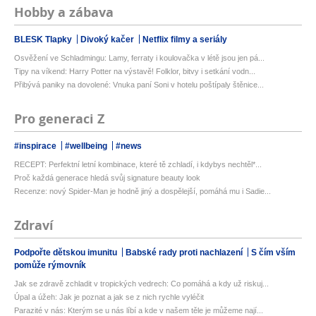
Hobby a zábava
BLESK Tlapky
Divoký kačer
Netflix filmy a seriály
Osvěžení ve Schladmingu: Lamy, ferraty i koulovačka v létě jsou jen pá...
Tipy na víkend: Harry Potter na výstavě! Folklor, bitvy i setkání vodn...
Přibývá paniky na dovolené: Vnuka paní Soni v hotelu poštípaly štěnice...
Pro generaci Z
#inspirace
#wellbeing
#news
RECEPT: Perfektní letní kombinace, které tě zchladí, i kdybys nechtěl*...
Proč každá generace hledá svůj signature beauty look
Recenze: nový Spider-Man je hodně jiný a dospělejší, pomáhá mu i Sadie...
Zdraví
Podpořte dětskou imunitu
Babské rady proti nachlazení
S čím vším
pomůže rýmovník
Jak se zdravě zchladit v tropických vedrech: Co pomáhá a kdy už riskuj...
Úpal a úžeh: Jak je poznat a jak se z nich rychle vyléčit
Parazité v nás: Kterým se u nás líbí a kde v našem těle je můžeme nají...