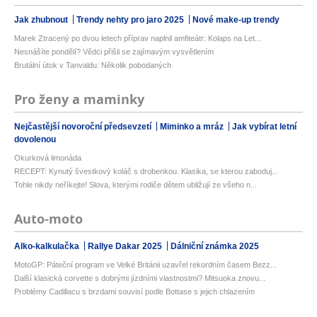
Jak zhubnout
Trendy nehty pro jaro 2025
Nové make-up trendy
Marek Ztracený po dvou letech příprav naplnil amfiteátr: Kolaps na Let...
Nesnášíte pondělí? Vědci přišli se zajímavým vysvětlením
Brutální útok v Tanvaldu: Několik pobodaných
Pro ženy a maminky
Nejčastější novoroční předsevzetí
Miminko a mráz
Jak vybírat letní
dovolenou
Okurková limonáda
RECEPT: Kynutý švestkový koláč s drobenkou. Klasika, se kterou zaboduj...
Tohle nikdy neříkejte! Slova, kterými rodiče dětem ubližují ze všeho n...
Auto-moto
Alko-kalkulačka
Rallye Dakar 2025
Dálniční známka 2025
MotoGP: Páteční program ve Velké Británii uzavřel rekordním časem Bezz...
Další klasická corvette s dobrými jízdními vlastnostmi? Mitsuoka znovu...
Problémy Cadillacu s brzdami souvisí podle Bottase s jejich chlazením