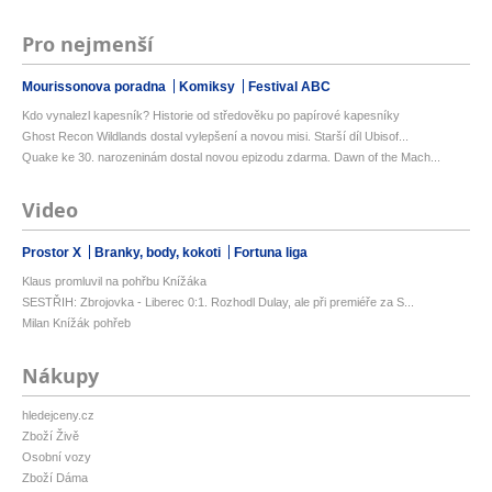
Pro nejmenší
Mourissonova poradna
Komiksy
Festival ABC
Kdo vynalezl kapesník? Historie od středověku po papírové kapesníky
Ghost Recon Wildlands dostal vylepšení a novou misi. Starší díl Ubisof...
Quake ke 30. narozeninám dostal novou epizodu zdarma. Dawn of the Mach...
Video
Prostor X
Branky, body, kokoti
Fortuna liga
Klaus promluvil na pohřbu Knížáka
SESTŘIH: Zbrojovka - Liberec 0:1. Rozhodl Dulay, ale při premiéře za S...
Milan Knížák pohřeb
Nákupy
hledejceny.cz
Zboží Živě
Osobní vozy
Zboží Dáma