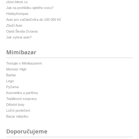
zbozi.blesk.cz
Jak na prohlídku ojetého vozu?
HobbyKompas
Auto pro začátečníka do 100 000 Kč
Zboží Auto
Ojetá Škoda Octavia
Jak vybrat auto?
Mimibazar
Testujte s Mimibazarem
Monster High
Barbie
Lego
Pyžama
Kosmetika a parfémy
Teplákové soupravy
Dětské boty
Ložní povlečení
Bazar nábytku
Doporučujeme