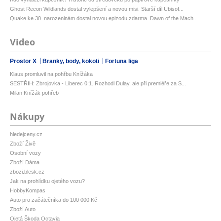
Ghost Recon Wildlands dostal vylepšení a novou misi. Starší díl Ubisof...
Quake ke 30. narozeninám dostal novou epizodu zdarma. Dawn of the Mach...
Video
Prostor X
Branky, body, kokoti
Fortuna liga
Klaus promluvil na pohřbu Knížáka
SESTŘIH: Zbrojovka - Liberec 0:1. Rozhodl Dulay, ale při premiéře za S...
Milan Knížák pohřeb
Nákupy
hledejceny.cz
Zboží Živě
Osobní vozy
Zboží Dáma
zbozi.blesk.cz
Jak na prohlídku ojetého vozu?
HobbyKompas
Auto pro začátečníka do 100 000 Kč
Zboží Auto
Ojetá Škoda Octavia