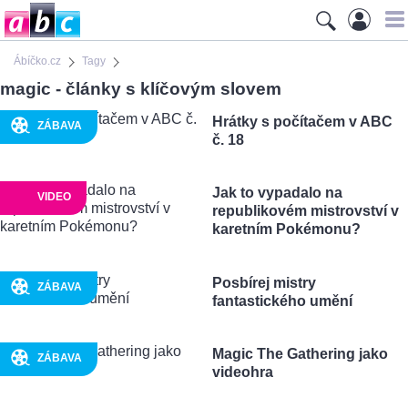
Ábíčko.cz
Tagy
magic - články s klíčovým slovem
Hrátky s počítačem v ABC
ZÁBAVA
č. 18
Jak to vypadalo na
VIDEO
republikovém mistrovství v
karetním Pokémonu?
Posbírej mistry
ZÁBAVA
fantastického umění
Magic The Gathering jako
ZÁBAVA
videohra