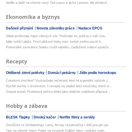
Netflix a další na víkend: nový Ted Lasso a akční Lioness. Ale předevš...
Ekonomika a byznys
Daňové přiznání
Novela zákoníku práce
Nadace EPCG
Vláda proškrtala mapu větrných zón. Podívejte se, jestli ta u vaší cha...
Itálie vyklízí pláže. První plážové kluby mizí, turisté změnu pocítí b...
Potenciální zachránce Soleku zrušil nabídku. Zadlužené solární společn...
Recepty
Oblíbené zimní polévky
Domácí pekárny
Jídlo podle horoskopu
Cuketová zmrzlina? Vyzkoušejte nečekaný letní hit a geniální způsob, j...
Rychlé buchty s broskvemi: 5 receptů na sladké letní moučníky, které m...
Oopsie bread: Proteinové pečivo lehké jako obláček zvládnete připravit...
Hobby a zábava
BLESK Tlapky
Divoký kačer
Netflix filmy a seriály
Osvěžení ve Schladmingu: Lamy, ferraty i koulovačka v létě jsou jen pá...
Tipy na víkend: Harry Potter na výstavě! Folklor, bitvy i setkání vodn...