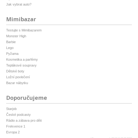
Jak vybrat auto?
Mimibazar
Testujte s Mimibazarem
Monster High
Barbie
Lego
Pyžama
Kosmetika a parfémy
Teplákové soupravy
Dětské boty
Ložní povlečení
Bazar nábytku
Doporučujeme
Starjob
České podcasty
Rádio a zábava pro děti
Frekvence 1
Evropa 2