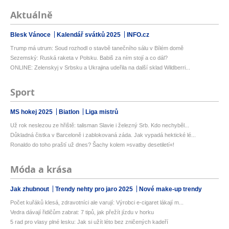
Aktuálně
Blesk Vánoce
Kalendář svátků 2025
INFO.cz
Trump má utrum: Soud rozhodl o stavbě tanečního sálu v Bílém domě
Sezemský: Ruská raketa v Polsku. Babiš za ním stojí a co dál?
ONLINE: Zelenskyj v Srbsku a Ukrajina udeřila na další sklad Wildberri...
Sport
MS hokej 2025
Biatlon
Liga mistrů
Už rok neslezou ze hřiště: talisman Slavie i železný Srb. Kdo nechyběl...
Důkladná čistka v Barceloně i zablokovaná záda. Jak vypadá hektické lé...
Ronaldo do toho praští už dnes? Šachy kolem »svatby desetiletí«!
Móda a krása
Jak zhubnout
Trendy nehty pro jaro 2025
Nové make-up trendy
Počet kuřáků klesá, zdravotníci ale varují: Výrobci e-cigaret lákají m...
Vedra dávají řidičům zabrat: 7 tipů, jak přežít jízdu v horku
5 rad pro vlasy plné lesku: Jak si užít léto bez zničených kadeří