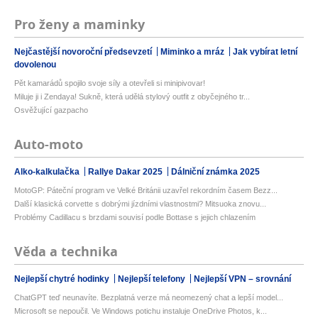
Pro ženy a maminky
Nejčastější novoroční předsevzetí
Miminko a mráz
Jak vybírat letní
dovolenou
Pět kamarádů spojilo svoje síly a otevřeli si minipivovar!
Miluje ji i Zendaya! Sukně, která udělá stylový outfit z obyčejného tr...
Osvěžující gazpacho
Auto-moto
Alko-kalkulačka
Rallye Dakar 2025
Dálniční známka 2025
MotoGP: Páteční program ve Velké Británii uzavřel rekordním časem Bezz...
Další klasická corvette s dobrými jízdními vlastnostmi? Mitsuoka znovu...
Problémy Cadillacu s brzdami souvisí podle Bottase s jejich chlazením
Věda a technika
Nejlepší chytré hodinky
Nejlepší telefony
Nejlepší VPN – srovnání
ChatGPT teď neunavíte. Bezplatná verze má neomezený chat a lepší model...
Microsoft se nepoučil. Ve Windows potichu instaluje OneDrive Photos, k...