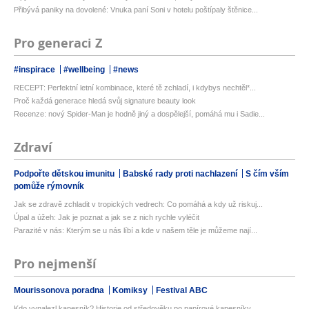
Přibývá paniky na dovolené: Vnuka paní Soni v hotelu poštípaly štěnice...
Pro generaci Z
#inspirace
#wellbeing
#news
RECEPT: Perfektní letní kombinace, které tě zchladí, i kdybys nechtěl*...
Proč každá generace hledá svůj signature beauty look
Recenze: nový Spider-Man je hodně jiný a dospělejší, pomáhá mu i Sadie...
Zdraví
Podpořte dětskou imunitu
Babské rady proti nachlazení
S čím vším
pomůže rýmovník
Jak se zdravě zchladit v tropických vedrech: Co pomáhá a kdy už riskuj...
Úpal a úžeh: Jak je poznat a jak se z nich rychle vyléčit
Parazité v nás: Kterým se u nás líbí a kde v našem těle je můžeme nají...
Pro nejmenší
Mourissonova poradna
Komiksy
Festival ABC
Kdo vynalezl kapesník? Historie od středověku po papírové kapesníky