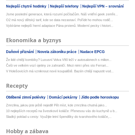
Nejlepší chytré hodinky
Nejlepší telefony
Nejlepší VPN – srovnání
Jsme poslední generace, která rozumí počítačům. Náš vnitřní geek zemře...
O2 má nový dětský tarif, kde se data nezastaví. Pořídit ho mohou rodič...
Vybíráme nejlepší herní adaptace Pána prstenů. Moderní pecky i histori...
Ekonomika a byznys
Daňové přiznání
Novela zákoníku práce
Nadace EPCG
Že lidé chtějí kombíky? Luxusní Volva V90 leží v autosalonech s milion...
Češi ve velkém vozí ojetiny ze zahraničí. Mezi nimi i přes sto Ferrari...
V Holešovicích má vzniknout nové koupaliště. Bazén chtějí napustit vod...
Recepty
Oblíbené zimní polévky
Domácí pekárny
Jídlo podle horoskopu
Zmrzlina, jakou jste ještě nejedli! Pět míst, kde zmrzlina chutná jako...
10 nejlepších receptů na švestkové koláče: Přenesou vás do kuchyně u b...
Sladký poklad u cesty: Využijte letní špendlíky do tvarohového koláče,...
Hobby a zábava