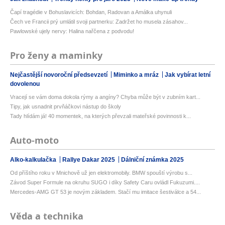
Čapí tragédie v Bohuslavicích: Bohdan, Radovan a Amálka uhynuli
Čech ve Francii prý umlátil svoji partnerku: Zadržet ho musela zásahov...
Pawlowské ujely nervy: Halina nařčena z podvodu!
Pro ženy a maminky
Nejčastější novoroční předsevzetí
Miminko a mráz
Jak vybírat letní
dovolenou
Vracejí se vám doma dokola rýmy a angíny? Chyba může být v zubním kart...
Tipy, jak usnadnit prvňáčkovi nástup do školy
Tady hlídám já! 40 momentek, na kterých převzali mateřské povinnosti k...
Auto-moto
Alko-kalkulačka
Rallye Dakar 2025
Dálniční známka 2025
Od příštího roku v Mnichově už jen elektromobily. BMW spouští výrobu s...
Závod Super Formule na okruhu SUGO i díky Safety Caru ovládl Fukuzumi....
Mercedes-AMG GT 53 je novým základem. Stačí mu imitace šestiválce a 54...
Věda a technika