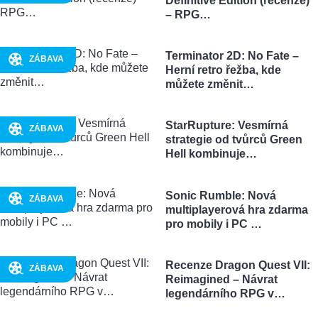
Definitive Edition (recenze)
– RPG…
Terminator 2D: No Fate –
ZÁBAVA
Herní retro řežba, kde
můžete změnit…
StarRupture: Vesmírná
ZÁBAVA
strategie od tvůrců Green
Hell kombinuje…
Sonic Rumble: Nová
ZÁBAVA
multiplayerová hra zdarma
pro mobily i PC …
Recenze Dragon Quest VII:
ZÁBAVA
Reimagined – Návrat
legendárního RPG v…