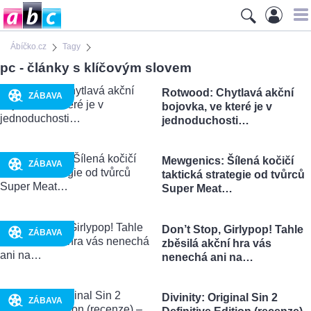
Ábíčko.cz
Tagy
pc - články s klíčovým slovem
Rotwood: Chytlavá akční
ZÁBAVA
bojovka, ve které je v
jednoduchosti…
Mewgenics: Šílená kočičí
ZÁBAVA
taktická strategie od tvůrců
Super Meat…
Don’t Stop, Girlypop! Tahle
ZÁBAVA
zběsilá akční hra vás
nenechá ani na…
Divinity: Original Sin 2
ZÁBAVA