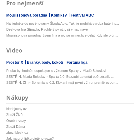
Pro nejmenší
Mourissonova poradna
Komiksy
Festival ABC
Nahlédněte do nové továrny Škoda Auto: Takhle probíhá výroba baterií p...
Desková hra Stínadla: Rychlé šípy ožívají v napínavé
Mourrisonova poradna: Jsem líná a nic se mi nechce dělat: Kdy jde o ún...
Video
Prostor X
Branky, body, kokoti
Fortuna liga
Priske byl hodně nespokojen s výkonem Sparty v Mladé Boleslavi
SESTŘIH: Mladá Boleslav - Sparta 2:0. Bezzubí Letenští opět ztratili. ...
SESTŘIH: Zlín - Bohemians 0:2. Klokani mají první výhru, premiérovou t...
Nákupy
hledejceny.cz
Zboží Živě
Osobní vozy
Zboží Dáma
zbozi.blesk.cz
Jak na prohlídku ojetého vozu?