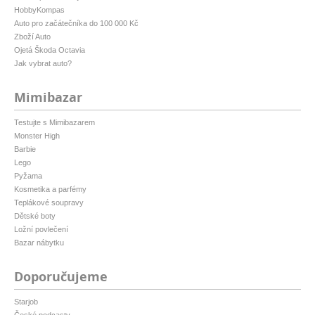
HobbyKompas
Auto pro začátečníka do 100 000 Kč
Zboží Auto
Ojetá Škoda Octavia
Jak vybrat auto?
Mimibazar
Testujte s Mimibazarem
Monster High
Barbie
Lego
Pyžama
Kosmetika a parfémy
Teplákové soupravy
Dětské boty
Ložní povlečení
Bazar nábytku
Doporučujeme
Starjob