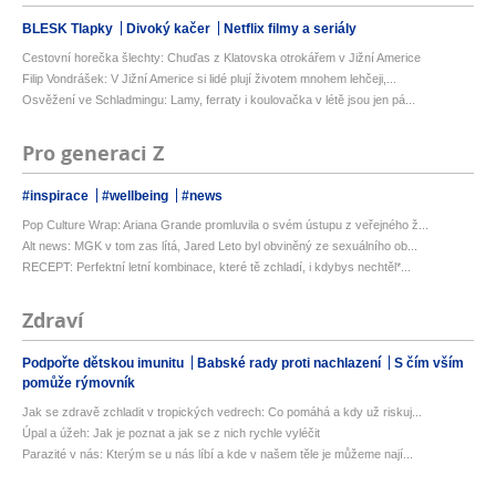
BLESK Tlapky
Divoký kačer
Netflix filmy a seriály
Cestovní horečka šlechty: Chuďas z Klatovska otrokářem v Jižní Americe
Filip Vondrášek: V Jižní Americe si lidé plují životem mnohem lehčeji,...
Osvěžení ve Schladmingu: Lamy, ferraty i koulovačka v létě jsou jen pá...
Pro generaci Z
#inspirace
#wellbeing
#news
Pop Culture Wrap: Ariana Grande promluvila o svém ústupu z veřejného ž...
Alt news: MGK v tom zas lítá, Jared Leto byl obviněný ze sexuálního ob...
RECEPT: Perfektní letní kombinace, které tě zchladí, i kdybys nechtěl*...
Zdraví
Podpořte dětskou imunitu
Babské rady proti nachlazení
S čím vším
pomůže rýmovník
Jak se zdravě zchladit v tropických vedrech: Co pomáhá a kdy už riskuj...
Úpal a úžeh: Jak je poznat a jak se z nich rychle vyléčit
Parazité v nás: Kterým se u nás líbí a kde v našem těle je můžeme nají...