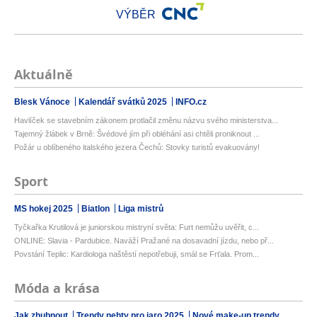
VÝBĚR
Aktuálně
Blesk Vánoce
Kalendář svátků 2025
INFO.cz
Havlíček se stavebním zákonem protlačil změnu názvu svého ministerstva...
Tajemný žlábek v Brně: Švédové jím při obléhání asi chtěli proniknout ...
Požár u oblíbeného italského jezera Čechů: Stovky turistů evakuovány!
Sport
MS hokej 2025
Biatlon
Liga mistrů
Tyčkařka Krutilová je juniorskou mistryní světa: Furt nemůžu uvěřit, c...
ONLINE: Slavia - Pardubice. Naváží Pražané na dosavadní jízdu, nebo př...
Povstání Teplic: Kardiologa naštěstí nepotřebuji, smál se Frťala. Prom...
Móda a krása
Jak zhubnout
Trendy nehty pro jaro 2025
Nové make-up trendy