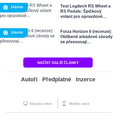
Test Logitech RS Wheel a
ZÁBAVA
RS Pedals: Špičkový
volant pro opravdové…
Forza Horizon 6 (recenze):
ZÁBAVA
Oblíbené arkádové závody
se přesouvají…
NAČÍST DALŠÍ ČLÁNKY
Autoři
Předplatné
Inzerce
Klasická verze
Mobilní verze