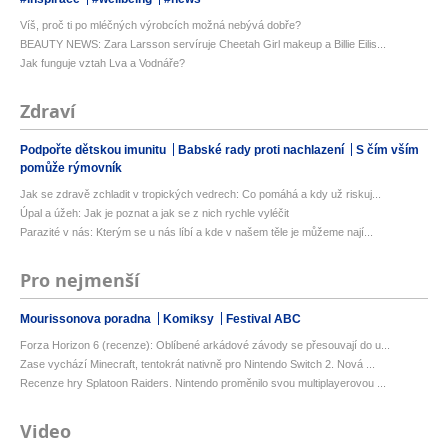
Víš, proč ti po mléčných výrobcích možná nebývá dobře?
BEAUTY NEWS: Zara Larsson servíruje Cheetah Girl makeup a Billie Eilis...
Jak funguje vztah Lva a Vodnáře?
Zdraví
Podpořte dětskou imunitu
Babské rady proti nachlazení
S čím vším
pomůže rýmovník
Jak se zdravě zchladit v tropických vedrech: Co pomáhá a kdy už riskuj...
Úpal a úžeh: Jak je poznat a jak se z nich rychle vyléčit
Parazité v nás: Kterým se u nás líbí a kde v našem těle je můžeme nají...
Pro nejmenší
Mourissonova poradna
Komiksy
Festival ABC
Forza Horizon 6 (recenze): Oblíbené arkádové závody se přesouvají do u...
Zase vychází Minecraft, tentokrát nativně pro Nintendo Switch 2. Nová ...
Recenze hry Splatoon Raiders. Nintendo proměnilo svou multiplayerovou ...
Video