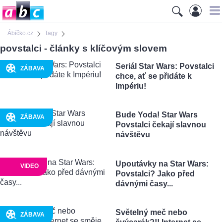
Ábíčko.cz
Tagy
povstalci - články s klíčovým slovem
Seriál Star Wars: Povstalci
ZÁBAVA
chce, ať se přidáte k
Impériu!
Bude Yoda! Star Wars
ZÁBAVA
Povstalci čekají slavnou
návštěvu
Upoutávky na Star Wars:
VIDEO
Povstalci? Jako před
dávnými časy...
Světelný meč nebo
ZÁBAVA