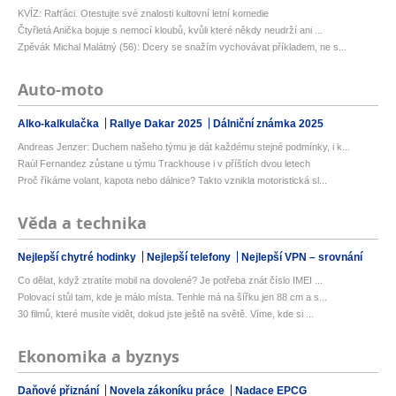
KVÍZ: Rafťáci. Otestujte své znalosti kultovní letní komedie
Čtyřletá Anička bojuje s nemocí kloubů, kvůli které někdy neudrží ani ...
Zpěvák Michal Malátný (56): Dcery se snažím vychovávat příkladem, ne s...
Auto-moto
Alko-kalkulačka
Rallye Dakar 2025
Dálniční známka 2025
Andreas Jenzer: Duchem našeho týmu je dát každému stejné podmínky, i k...
Raúl Fernandez zůstane u týmu Trackhouse i v příštích dvou letech
Proč říkáme volant, kapota nebo dálnice? Takto vznikla motoristická sl...
Věda a technika
Nejlepší chytré hodinky
Nejlepší telefony
Nejlepší VPN – srovnání
Co dělat, když ztratíte mobil na dovolené? Je potřeba znát číslo IMEI ...
Polovací stůl tam, kde je málo místa. Tenhle má na šířku jen 88 cm a s...
30 filmů, které musíte vidět, dokud jste ještě na světě. Víme, kde si ...
Ekonomika a byznys
Daňové přiznání
Novela zákoníku práce
Nadace EPCG