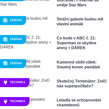
švýcarák?!! Internet se
směje Star Wars
Strážci galaxie budou mít
ZÁBAVA
vlastní animák
Co bude v ABC č. 21:
ZÁBAVA
Superman ze skydive
areny + DÁREK
Kamenné oběti válek:
ZÁBAVA
Smutný konec památek
Skutečný Terminátor: Zničí
TECHNIKA
nás superpočítače?
Letadla se schopnostmi
TECHNIKA
chameleonů