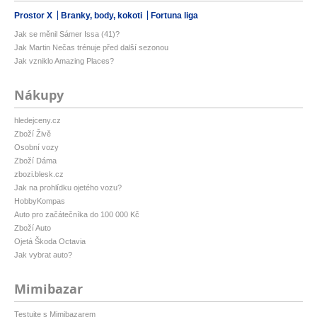
Prostor X
Branky, body, kokoti
Fortuna liga
Jak se měnil Sámer Issa (41)?
Jak Martin Nečas trénuje před další sezonou
Jak vzniklo Amazing Places?
Nákupy
hledejceny.cz
Zboží Živě
Osobní vozy
Zboží Dáma
zbozi.blesk.cz
Jak na prohlídku ojetého vozu?
HobbyKompas
Auto pro začátečníka do 100 000 Kč
Zboží Auto
Ojetá Škoda Octavia
Jak vybrat auto?
Mimibazar
Testujte s Mimibazarem