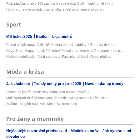
Policista Aleš z linky 158 zachránil sebevraha: Opilý mladík chtěl sko...
Horor v chatové oblasti u Lipna: Muž střílel po známé brokovnicí
Sport
MS hokej 2025
Biatlon
Liga mistrů
Fotbalové přestupy ONLINE: Kuchta má prý nabídky z Turecka či Kataru, ...
Nový Sport Magazín: největší triumf Messiho, rozhovor s Gudasem nebo p...
Nejlépe vydělávající čeští sportovci: Pastrňákovi klesl příjem, překva...
Móda a krása
Jak zhubnout
Trendy nehty pro jaro 2025
Nové make-up trendy
Drama na jezeře Most: Vlny stáhly pod hladinu mladíka
Muži vykradli úložný kontejner, do chvíle byli na stanci: Našli u nich...
Svědci o tragédii na jezeře Most: Byl to masakr!
Pro ženy a maminky
Nejčastější novoroční předsevzetí
Miminko a mráz
Jak vybírat letní
dovolenou