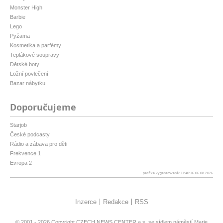
Monster High
Barbie
Lego
Pyžama
Kosmetika a parfémy
Teplákové soupravy
Dětské boty
Ložní povlečení
Bazar nábytku
Doporučujeme
Starjob
České podcasty
Rádio a zábava pro děti
Frekvence 1
Evropa 2
patička vygenerovaná: 11:40:16 06.08.2026
Inzerce
Redakce
RSS
© 2001 - 2026 Copyright
CZECH NEWS CENTER a.s.
se sídlem náměstí Marie