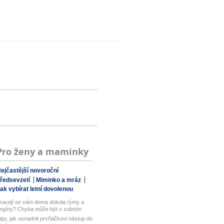
Pro ženy a maminky
ejčastější novoroční
ředsevzetí
Miminko a mráz
ak vybírat letní dovolenou
racejí se vám doma dokola rýmy a
ngíny? Chyba může být v zubním
art...
ipy, jak usnadnit prvňáčkovi nástup do