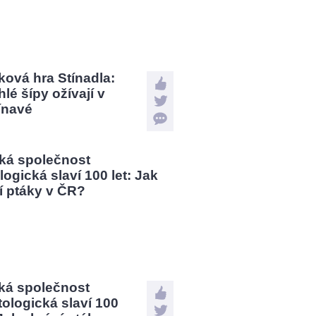
ová hra Stínadla:
lé šípy ožívají v
ínavé
ká společnost
tologická slaví 100