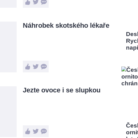
Náhrobek skotského lékaře
Desk
Rych
nap
Jezte ovoce i se slupkou
Čes
orni