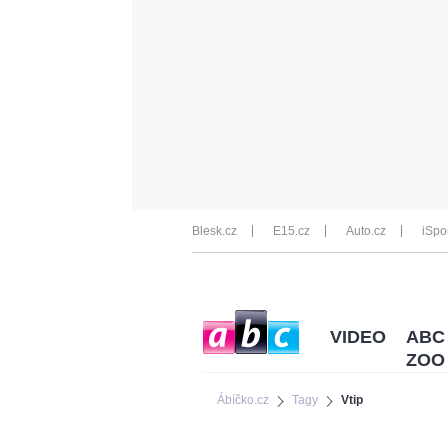
Blesk.cz
E15.cz
Auto.cz
iSpo
VIDEO
ABC
ZOO
Ábíčko.cz
Tagy
Vtip