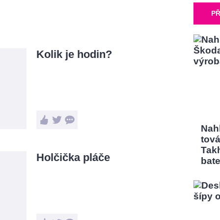
PŘ
Kolik je hodin?
Nah
tov
Tak
Holčička pláče
bate