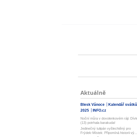
Aktuálně
Blesk Vánoce
Kalendář svátků
2025
INFO.cz
Noční můra v dovolenkovém ráji: Dív
(13) potrhala barakuda!
Jedinečný tulipán vyšlechtěný pro
Frýdek-Místek: Připomíná historii vý...