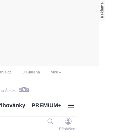
nia.cz
DIGIarena
více
 si Ábíčko
řihovánky
PREMIUM+
Přihlášení