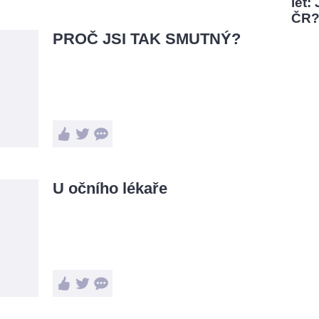
let:
ČR
PROČ JSI TAK SMUTNÝ?
U očního lékaře