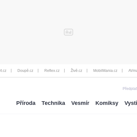
rt.cz
Doupě.cz
Reflex.cz
Živě.cz
MobilMania.cz
AVma
Předplať
Příroda
Technika
Vesmír
Komiksy
Vyst