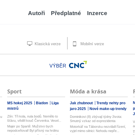
Autoři
Předplatné
Inzerce
Klasická verze
Mobilní verze
VÝBĚR
Sport
Móda a krása
N
MS hokej 2025
Biatlon
Liga
Jak zhubnout
Trendy nehty pro
mistrů
p
jaro 2025
Nové make-up trendy
J
Zlín: Tři kola, nula bodů. Nemělo to
ku
Dominikovi (8) zbývají týdny života:
šťávu, věděl kouč Červenka. Vesel...
Smutný vzkaz od exprezidenta
V
a
Majer po Spartě: Mužstvo bych
Motorkář na Táborsku nezvládl řízení,
k
nepodceňoval! Byl přísný na hrdinu
vyjel mimo silnici: Nehodu nepře...
T
zápas...