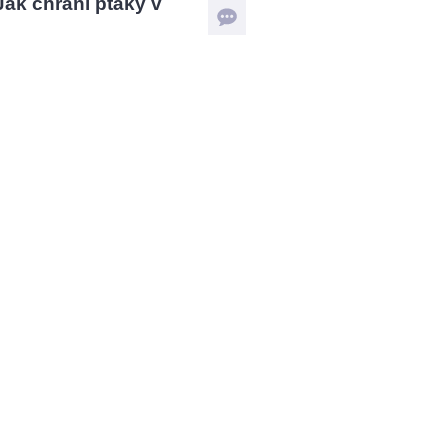
 Jak chrání ptáky v
?