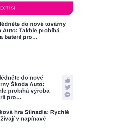
EČTI SI
lédněte do nové
árny Škoda Auto:
hle probíhá výroba
rií pro…