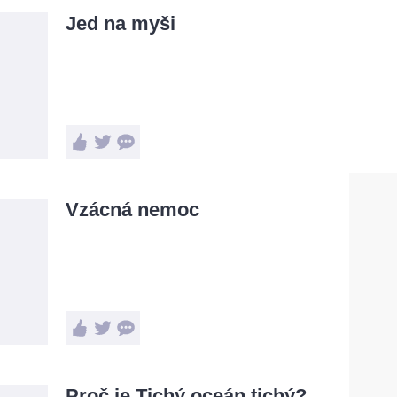
Jed na myši
Vzácná nemoc
Proč je Tichý oceán tichý?