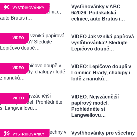
Vystřihovánky v ABC
VYSTŘIHOVÁNKY
6/2026: Podskalská
celnice, auto Brutus i…
VIDEO Jak vzniká papírová
VIDEO
vystřihovánka? Sledujte
Lepičovo doupě…
VIDEO: Lepičovo doupě v
VIDEO
Lomnici: Hrady, chalupy i
lodě z nanuků…
VIDEO: Nejvzácnější
VIDEO
papírový model.
Prohlédněte si
Langweilovu…
Vystřihovánky pro všechny
VYSTŘIHOVÁNKY