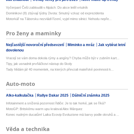
Vyčerpaní Češi zabloudili v Alpách: Do akce letěl vrtulník
Dominikovi (8) zbývají týdny života: Smutný vzkaz od exprezidenta
Motorkář na Táborsku nezvládl řízení, vyjel mimo silnici: Nehodu nepře...
Pro ženy a maminky
Nejčastější novoroční předsevzetí
Miminko a mráz
Jak vybírat letní
dovolenou
Vracejí se vám doma dokola rýmy a angíny? Chyba může být v zubním kart...
Tipy, jak usnadnit prvňáčkovi nástup do školy
Tady hlídám já! 40 momentek, na kterých převzali mateřské povinnosti k...
Auto-moto
Alko-kalkulačka
Rallye Dakar 2025
Dálniční známka 2025
Infotainment a snížená pozornost řidiče: Je to tak horké, jak se říká?
MotoGP: Britskému warm upu kraloval Alex Márquez
Konec nudným ducatům! Laika Ecovip Evoluzione má barvy podle okruhů a ...
Věda a technika