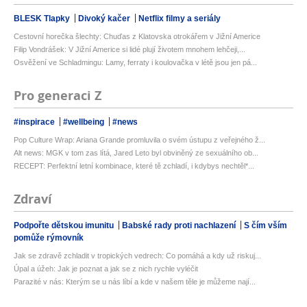
BLESK Tlapky
Divoký kačer
Netflix filmy a seriály
Cestovní horečka šlechty: Chuďas z Klatovska otrokářem v Jižní Americe
Filip Vondrášek: V Jižní Americe si lidé plují životem mnohem lehčeji,...
Osvěžení ve Schladmingu: Lamy, ferraty i koulovačka v létě jsou jen pá...
Pro generaci Z
#inspirace
#wellbeing
#news
Pop Culture Wrap: Ariana Grande promluvila o svém ústupu z veřejného ž...
Alt news: MGK v tom zas lítá, Jared Leto byl obviněný ze sexuálního ob...
RECEPT: Perfektní letní kombinace, které tě zchladí, i kdybys nechtěl*...
Zdraví
Podpořte dětskou imunitu
Babské rady proti nachlazení
S čím vším
pomůže rýmovník
Jak se zdravě zchladit v tropických vedrech: Co pomáhá a kdy už riskuj...
Úpal a úžeh: Jak je poznat a jak se z nich rychle vyléčit
Parazité v nás: Kterým se u nás líbí a kde v našem těle je můžeme nají...