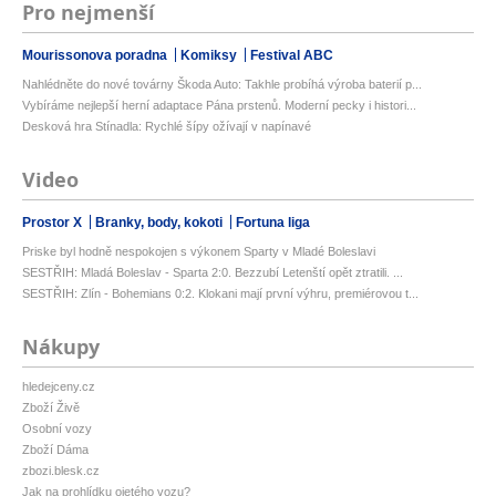
Pro nejmenší
Mourissonova poradna
Komiksy
Festival ABC
Nahlédněte do nové továrny Škoda Auto: Takhle probíhá výroba baterií p...
Vybíráme nejlepší herní adaptace Pána prstenů. Moderní pecky i histori...
Desková hra Stínadla: Rychlé šípy ožívají v napínavé
Video
Prostor X
Branky, body, kokoti
Fortuna liga
Priske byl hodně nespokojen s výkonem Sparty v Mladé Boleslavi
SESTŘIH: Mladá Boleslav - Sparta 2:0. Bezzubí Letenští opět ztratili. ...
SESTŘIH: Zlín - Bohemians 0:2. Klokani mají první výhru, premiérovou t...
Nákupy
hledejceny.cz
Zboží Živě
Osobní vozy
Zboží Dáma
zbozi.blesk.cz
Jak na prohlídku ojetého vozu?