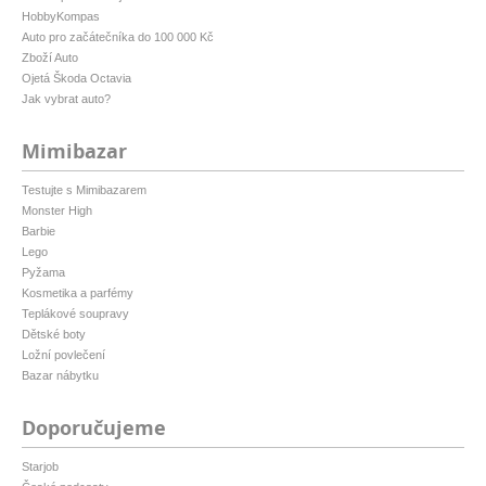
HobbyKompas
Auto pro začátečníka do 100 000 Kč
Zboží Auto
Ojetá Škoda Octavia
Jak vybrat auto?
Mimibazar
Testujte s Mimibazarem
Monster High
Barbie
Lego
Pyžama
Kosmetika a parfémy
Teplákové soupravy
Dětské boty
Ložní povlečení
Bazar nábytku
Doporučujeme
Starjob