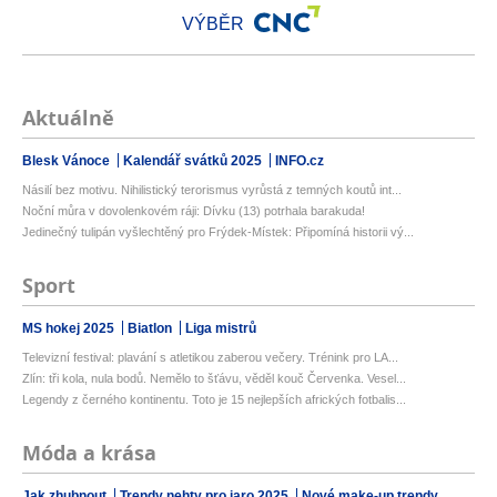
VÝBĚR
Aktuálně
Blesk Vánoce
Kalendář svátků 2025
INFO.cz
Násilí bez motivu. Nihilistický terorismus vyrůstá z temných koutů int...
Noční můra v dovolenkovém ráji: Dívku (13) potrhala barakuda!
Jedinečný tulipán vyšlechtěný pro Frýdek-Místek: Připomíná historii vý...
Sport
MS hokej 2025
Biatlon
Liga mistrů
Televizní festival: plavání s atletikou zaberou večery. Trénink pro LA...
Zlín: tři kola, nula bodů. Nemělo to šťávu, věděl kouč Červenka. Vesel...
Legendy z černého kontinentu. Toto je 15 nejlepších afrických fotbalis...
Móda a krása
Jak zhubnout
Trendy nehty pro jaro 2025
Nové make-up trendy