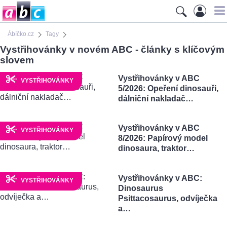
Ábíčko.cz
Tagy
Vystřihovánky v novém ABC - články s klíčovým
slovem
Vystřihovánky v ABC
VYSTŘIHOVÁNKY
5/2026: Opeření dinosauři,
dálniční nakladač…
Vystřihovánky v ABC
VYSTŘIHOVÁNKY
8/2026: Papírový model
dinosaura, traktor…
Vystřihovánky v ABC:
VYSTŘIHOVÁNKY
Dinosaurus
Psittacosaurus, odvíječka
a…