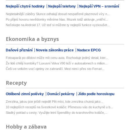
Nejlepší chytré hodinky
Nejlepší telefony
Nejlepší VPN – srovnání
Nejdetailnější záběry Slunce odhalují dosud nespatřené plazmové víry n...
Po přijetí hovoru nevědomky měníme hlas. Mozek totiž aktivuje „vnitřní...
Nečekejte na Android 17. Už teď si můžete ty nejlepší funkce vyzkoušet...
Ekonomika a byznys
Daňové přiznání
Novela zákoníku práce
Nadace EPCG
Fotoaparát po dědovi může mít cenu auta. Rozhoduje jediný detail, kter...
Že lidé chtějí kombíky? Luxusní Volva V90 leží v autosalonech s milion...
Češi ve velkém vozí ojetiny ze zahraničí. Mezi nimi i přes sto Ferrari...
Recepty
Oblíbené zimní polévky
Domácí pekárny
Jídlo podle horoskopu
Zmrzlina, jakou jste ještě nejedli! Pět míst, kde zmrzlina chutná jako...
10 nejlepších receptů na švestkové koláče: Přenesou vás do kuchyně u b...
Sladký poklad u cesty: Využijte letní špendlíky do tvarohového koláče,...
Hobby a zábava