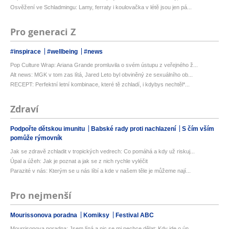
Osvěžení ve Schladmingu: Lamy, ferraty i koulovačka v létě jsou jen pá...
Pro generaci Z
#inspirace
#wellbeing
#news
Pop Culture Wrap: Ariana Grande promluvila o svém ústupu z veřejného ž...
Alt news: MGK v tom zas lítá, Jared Leto byl obviněný ze sexuálního ob...
RECEPT: Perfektní letní kombinace, které tě zchladí, i kdybys nechtěl*...
Zdraví
Podpořte dětskou imunitu
Babské rady proti nachlazení
S čím vším
pomůže rýmovník
Jak se zdravě zchladit v tropických vedrech: Co pomáhá a kdy už riskuj...
Úpal a úžeh: Jak je poznat a jak se z nich rychle vyléčit
Parazité v nás: Kterým se u nás líbí a kde v našem těle je můžeme nají...
Pro nejmenší
Mourissonova poradna
Komiksy
Festival ABC
Mourrisonova poradna: Jsem líná a nic se mi nechce dělat: Kdy jde o ún...