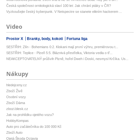
Česká společnost ornitologická slaví 100 let: Jak chrání ptáky v ČR?
Vyzkoušejte český kyberpunk. V Netspectre se stanete elitním hackerem ...
Video
Prostor X
Branky, body, kokoti
Fortuna liga
SESTŘIH: Zlín - Bohemians 0:2. Klokani mají první výhru, premiérovou t...
SESTŘIH: Teplice - Plzeň 5:5. Bláznivá přestřelka, Viktoria vedla o tř...
NEAKCEPTOVATELNÝ průšvih Plzně, hořel Dweh i Doski, nesmysl Krčíka. Us...
Nákupy
hledejceny.cz
Zboží Živě
Osobní vozy
Zboží Dáma
zbozi.blesk.cz
Jak na prohlídku ojetého vozu?
HobbyKompas
Auto pro začátečníka do 100 000 Kč
Zboží Auto
Ojetá Škoda Octavia