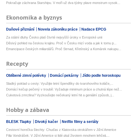
Pokračuje záchrana Starshipu. V moři už dva týdny plave monstrum vysok...
Ekonomika a byznys
Daňové přiznání
Novela zákoníku práce
Nadace EPCG
Za státní dluhy Česko platí čtvrté nejvyšší úroky v Evropské unii
Děsivý pohled na českou krajinu. Proč v Česku mizí voda a jak k tomu p...
Emancipace českých miliardářů. Proč Strnad, Křetínský a Komárek nakupu...
Recepty
Oblíbené zimní polévky
Domácí pekárny
Jídlo podle horoskopu
Sladký poklad u cesty: Využijte letní špendlíky do tvarohového koláče,...
Domácí kečup pečený v troubě: Vyžaduje minimum práce a chutná lépe než...
Cuketová zmrzlina? Vyzkoušejte nečekaný letní hit a geniální způsob, j...
Hobby a zábava
BLESK Tlapky
Divoký kačer
Netflix filmy a seriály
Cestovní horečka šlechty: Chuďas z Klatovska otrokářem v Jižní Americe
Filip Vondrášek: V Jižní Americe si lidé plují životem mnohem lehčeji,...