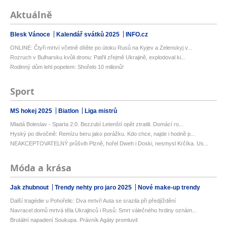
Aktuálně
Blesk Vánoce
Kalendář svátků 2025
INFO.cz
ONLINE: Čtyři mrtví včetně dítěte po útoku Rusů na Kyjev a Zelenskyj v...
Rozruch v Bulharsku kvůli dronu: Patřil zřejmě Ukrajině, explodoval ki...
Rodinný dům lehl popelem: Shořelo 10 milionů!
Sport
MS hokej 2025
Biatlon
Liga mistrů
Mladá Boleslav - Sparta 2:0. Bezzubí Letenští opět ztratili. Domácí ro...
Hyský po divočině: Remízu beru jako porážku. Kdo chce, najde i hodně p...
NEAKCEPTOVATELNÝ průšvih Plzně, hořel Dweh i Doski, nesmysl Krčíka. Us...
Móda a krása
Jak zhubnout
Trendy nehty pro jaro 2025
Nové make-up trendy
Další tragédie u Pohořelic: Dva mrtví! Auta se srazila při předjíždění
Navracel domů mrtvá těla Ukrajinců i Rusů: Smrt válečného hrdiny oznám...
Brutální napadení Soukupa. Právník Agáty promluvil