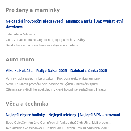
Pro ženy a maminky
Nejčastější novoroční předsevzetí
Miminko a mráz
Jak vybírat letní
dovolenou
video Alena Mihulová
Co si zabalit do kufru, abyste na (nejen) u moře zazářily...
Salát s koprem a dresinkem ze zakysané smetany
Auto-moto
Alko-kalkulačka
Rallye Dakar 2025
Dálniční známka 2025
Výhřev, čidla a stačí, říká průzkum. Pokročilá elektronika není priori...
MotoGP: Martin proměnil pole position ve výhru v britském sprintu
Câmara se vyjádřil ke spekulacím, které ho pojí se sedačkou u Haasu
Věda a technika
Nejlepší chytré hodinky
Nejlepší telefony
Nejlepší VPN – srovnání
Bose QuietComfort 2nd Gen přebírají funkce dražších Ultra. Mají prosto...
Aktualizujte své Windows 11 Insider do 11. srpna. Pak už vám nebudou f...