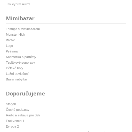
Jak vybrat auto?
Mimibazar
Testujte s Mimibazarem
Monster High
Barbie
Lego
Pyžama
Kosmetika a parfémy
Teplákové soupravy
Dětské boty
Ložní povlečení
Bazar nábytku
Doporučujeme
Starjob
České podcasty
Rádio a zábava pro děti
Frekvence 1
Evropa 2