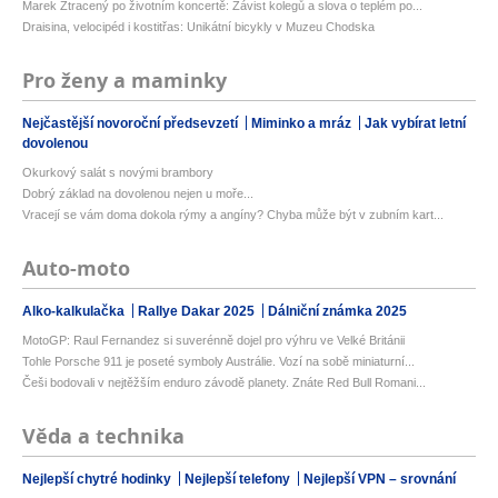
Marek Ztracený po životním koncertě: Závist kolegů a slova o teplém po...
Draisina, velocipéd i kostitřas: Unikátní bicykly v Muzeu Chodska
Pro ženy a maminky
Nejčastější novoroční předsevzetí
Miminko a mráz
Jak vybírat letní
dovolenou
Okurkový salát s novými brambory
Dobrý základ na dovolenou nejen u moře...
Vracejí se vám doma dokola rýmy a angíny? Chyba může být v zubním kart...
Auto-moto
Alko-kalkulačka
Rallye Dakar 2025
Dálniční známka 2025
MotoGP: Raul Fernandez si suverénně dojel pro výhru ve Velké Británii
Tohle Porsche 911 je poseté symboly Austrálie. Vozí na sobě miniaturní...
Češi bodovali v nejtěžším enduro závodě planety. Znáte Red Bull Romani...
Věda a technika
Nejlepší chytré hodinky
Nejlepší telefony
Nejlepší VPN – srovnání