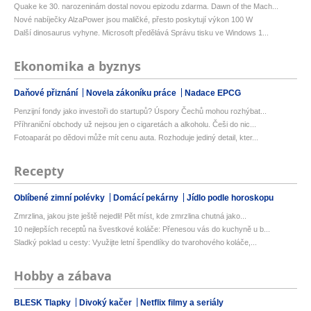
Quake ke 30. narozeninám dostal novou epizodu zdarma. Dawn of the Mach...
Nové nabíječky AlzaPower jsou maličké, přesto poskytují výkon 100 W
Další dinosaurus vyhyne. Microsoft předělává Správu tisku ve Windows 1...
Ekonomika a byznys
Daňové přiznání
Novela zákoníku práce
Nadace EPCG
Penzijní fondy jako investoři do startupů? Úspory Čechů mohou rozhýbat...
Příhraniční obchody už nejsou jen o cigaretách a alkoholu. Češi do nic...
Fotoaparát po dědovi může mít cenu auta. Rozhoduje jediný detail, kter...
Recepty
Oblíbené zimní polévky
Domácí pekárny
Jídlo podle horoskopu
Zmrzlina, jakou jste ještě nejedli! Pět míst, kde zmrzlina chutná jako...
10 nejlepších receptů na švestkové koláče: Přenesou vás do kuchyně u b...
Sladký poklad u cesty: Využijte letní špendlíky do tvarohového koláče,...
Hobby a zábava
BLESK Tlapky
Divoký kačer
Netflix filmy a seriály