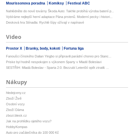
Mourissonova poradna
Komiksy
Festival ABC
Nahlédněte do nové továrny Škoda Auto: Takhle probíhá výroba baterií p...
Vybíráme nejlepší herní adaptace Pána prstenů. Moderní pecky i histori...
Desková hra Stínadla: Rychlé šípy ožívají v napínavé
Video
Prostor X
Branky, body, kokoti
Fortuna liga
Fanoušci čínského Dalian Yingbo si připravili parádní choreo pro Stanc...
Priske byl hodně nespokojen s výkonem Sparty v Mladé Boleslavi
SESTŘIH: Mladá Boleslav - Sparta 2:0. Bezzubí Letenští opět ztratili. ...
Nákupy
hledejceny.cz
Zboží Živě
Osobní vozy
Zboží Dáma
zbozi.blesk.cz
Jak na prohlídku ojetého vozu?
HobbyKompas
Auto pro začátečníka do 100 000 Kč