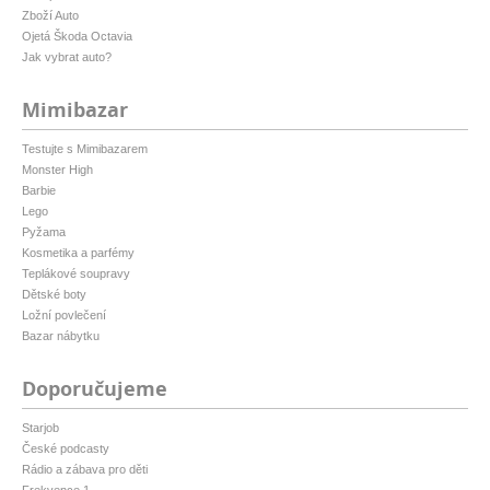
Zboží Auto
Ojetá Škoda Octavia
Jak vybrat auto?
Mimibazar
Testujte s Mimibazarem
Monster High
Barbie
Lego
Pyžama
Kosmetika a parfémy
Teplákové soupravy
Dětské boty
Ložní povlečení
Bazar nábytku
Doporučujeme
Starjob
České podcasty
Rádio a zábava pro děti