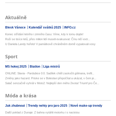
Aktuálně
Blesk Vánoce
Kalendář svátků 2025
INFO.cz
Konec střídání letního i zimního času: Víme, kdy k tomu dojde!
Ruší se tisíce letů, přes milion lidí museli evakuovat: Čínu ničí extr...
U Daniela Landy hořelo! V památkově chráněném domě vypalovali vosy
Sport
MS hokej 2025
Biatlon
Liga mistrů
ONLINE: Slavia - Pardubice 0:0. Sadílek chtěl zaskočit gólmana, trefil...
Změny jako hazard. Priske se v Boleslavi přepočítal a ukázal, v čem je...
Salač senzačně vyhrál v Moto2: Nejlepší den mého života! Triumf pro Če...
Móda a krása
Jak zhubnout
Trendy nehty pro jaro 2025
Nové make-up trendy
Další poklad z Dunaje: Z bahna vytáhli motorku i s nacistou