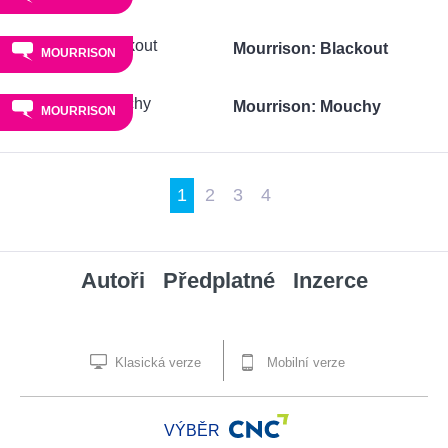
Mourrison: Blackout
MOURRISON
Mourrison: Mouchy
MOURRISON
1
2
3
4
Autoři
Předplatné
Inzerce
Klasická verze
Mobilní verze
VÝBĚR