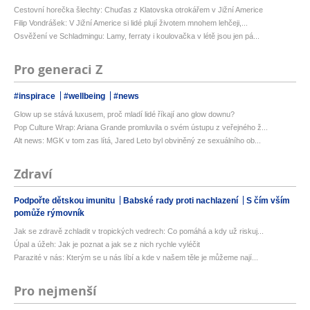
Cestovní horečka šlechty: Chuďas z Klatovska otrokářem v Jižní Americe
Filip Vondrášek: V Jižní Americe si lidé plují životem mnohem lehčeji,...
Osvěžení ve Schladmingu: Lamy, ferraty i koulovačka v létě jsou jen pá...
Pro generaci Z
#inspirace
#wellbeing
#news
Glow up se stává luxusem, proč mladí lidé říkají ano glow downu?
Pop Culture Wrap: Ariana Grande promluvila o svém ústupu z veřejného ž...
Alt news: MGK v tom zas lítá, Jared Leto byl obviněný ze sexuálního ob...
Zdraví
Podpořte dětskou imunitu
Babské rady proti nachlazení
S čím vším
pomůže rýmovník
Jak se zdravě zchladit v tropických vedrech: Co pomáhá a kdy už riskuj...
Úpal a úžeh: Jak je poznat a jak se z nich rychle vyléčit
Parazité v nás: Kterým se u nás líbí a kde v našem těle je můžeme nají...
Pro nejmenší