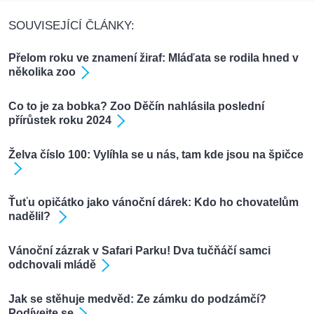
SOUVISEJÍCÍ ČLÁNKY:
Přelom roku ve znamení žiraf: Mláďata se rodila hned v
několika zoo
Co to je za bobka? Zoo Děčín nahlásila poslední
přírůstek roku 2024
Želva číslo 100: Vylíhla se u nás, tam kde jsou na špičce
Ťuťu opičátko jako vánoční dárek: Kdo ho chovatelům
nadělil?
Vánoční zázrak v Safari Parku! Dva tučňáčí samci
odchovali mládě
Jak se stěhuje medvěd: Ze zámku do podzámčí?
Podívejte se