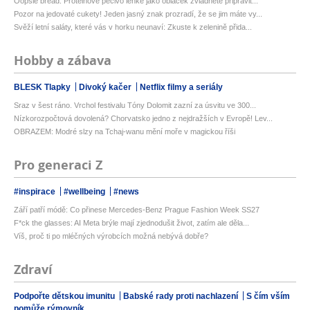
Oopsie bread: Proteinové pečivo lehké jako obláček zvládnete připravit...
Pozor na jedovaté cukety! Jeden jasný znak prozradí, že se jim máte vy...
Svěží letní saláty, které vás v horku neunaví: Zkuste k zelenině přida...
Hobby a zábava
BLESK Tlapky
Divoký kačer
Netflix filmy a seriály
Sraz v šest ráno. Vrchol festivalu Tóny Dolomit zazní za úsvitu ve 300...
Nízkorozpočtová dovolená? Chorvatsko jedno z nejdražších v Evropě! Lev...
OBRAZEM: Modré slzy na Tchaj-wanu mění moře v magickou říši
Pro generaci Z
#inspirace
#wellbeing
#news
Září patří módě: Co přinese Mercedes-Benz Prague Fashion Week SS27
F*ck the glasses: AI Meta brýle mají zjednodušit život, zatím ale děla...
Víš, proč ti po mléčných výrobcích možná nebývá dobře?
Zdraví
Podpořte dětskou imunitu
Babské rady proti nachlazení
S čím vším
pomůže rýmovník