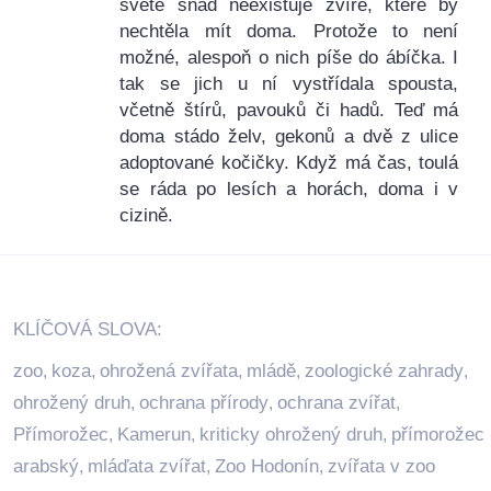
světě snad neexistuje zvíře, které by
nechtěla mít doma. Protože to není
možné, alespoň o nich píše do ábíčka. I
tak se jich u ní vystřídala spousta,
včetně štírů, pavouků či hadů. Teď má
doma stádo želv, gekonů a dvě z ulice
adoptované kočičky. Když má čas, toulá
se ráda po lesích a horách, doma i v
cizině.
KLÍČOVÁ SLOVA:
zoo
koza
ohrožená zvířata
mládě
zoologické zahrady
,
,
,
,
,
ohrožený druh
ochrana přírody
ochrana zvířat
,
,
,
Přímorožec
Kamerun
kriticky ohrožený druh
přímorožec
,
,
,
arabský
mláďata zvířat
Zoo Hodonín
zvířata v zoo
,
,
,