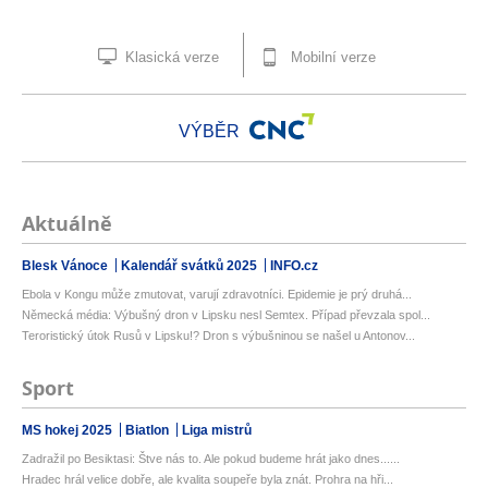
Klasická verze
Mobilní verze
VÝBĚR
Aktuálně
Blesk Vánoce
Kalendář svátků 2025
INFO.cz
Ebola v Kongu může zmutovat, varují zdravotníci. Epidemie je prý druhá...
Německá média: Výbušný dron v Lipsku nesl Semtex. Případ převzala spol...
Teroristický útok Rusů v Lipsku!? Dron s výbušninou se našel u Antonov...
Sport
MS hokej 2025
Biatlon
Liga mistrů
Zadražil po Besiktasi: Štve nás to. Ale pokud budeme hrát jako dnes......
Hradec hrál velice dobře, ale kvalita soupeře byla znát. Prohra na hři...