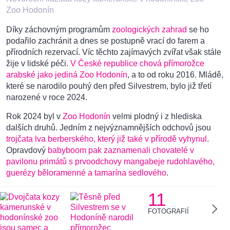
Zoo Hodonín
Díky záchovným programům
zoologických zahrad
se ho
podařilo zachránit a dnes se postupně vrací do farem a
přírodních rezervací. Víc těchto zajímavých zvířat však stále
žije v lidské péči.
V České republice chová přímorožce
arabské jako jediná Zoo Hodonín
, a to od roku 2016. Mládě,
které se narodilo pouhý den před Silvestrem, bylo již třetí
narozené v roce 2024.
Rok 2024 byl v
Zoo Hodonín
velmi plodný i z hlediska
dalších druhů. Jedním z nejvýznamnějších odchovů jsou
trojčata lva berberského, který již také v přírodě vyhynul
.
Opravdový
babyboom pak zaznamenali chovatelé v
pavilonu primátů s prvoodchovy mangabeje rudohlavého,
guerézy běloramenné a tamarína sedlového
.
11
FOTOGRAFIÍ