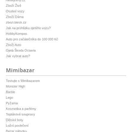
hledejceny.cz
Zboží Živě
Osobní vozy
Zboží Dáma
zbozi.blesk.cz
Jak na prohlídku ojetého vozu?
HobbyKompas
Auto pro začátečníka do 100 000 Kč
Zboží Auto
Ojetá Škoda Octavia
Jak vybrat auto?
Mimibazar
Testujte s Mimibazarem
Monster High
Barbie
Lego
Pyžama
Kosmetika a parfémy
Teplákové soupravy
Dětské boty
Ložní povlečení
Bazar nábytku