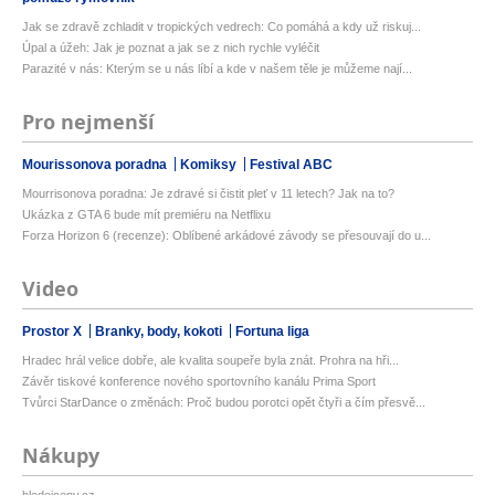
Jak se zdravě zchladit v tropických vedrech: Co pomáhá a kdy už riskuj...
Úpal a úžeh: Jak je poznat a jak se z nich rychle vyléčit
Parazité v nás: Kterým se u nás líbí a kde v našem těle je můžeme nají...
Pro nejmenší
Mourissonova poradna
Komiksy
Festival ABC
Mourrisonova poradna: Je zdravé si čistit pleť v 11 letech? Jak na to?
Ukázka z GTA 6 bude mít premiéru na Netflixu
Forza Horizon 6 (recenze): Oblíbené arkádové závody se přesouvají do u...
Video
Prostor X
Branky, body, kokoti
Fortuna liga
Hradec hrál velice dobře, ale kvalita soupeře byla znát. Prohra na hři...
Závěr tiskové konference nového sportovního kanálu Prima Sport
Tvůrci StarDance o změnách: Proč budou porotci opět čtyři a čím přesvě...
Nákupy