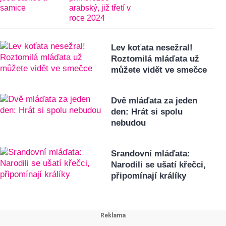
Lev koťata nesežral!
Roztomilá mláďata už
můžete vidět ve smečce
Dvě mláďata za jeden
den: Hrát si spolu
nebudou
Srandovní mláďata:
Narodili se ušatí křečci,
připomínají králíky