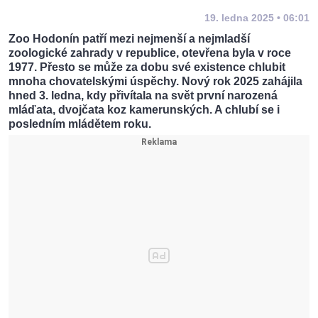
19. ledna 2025 • 06:01
Zoo Hodonín patří mezi nejmenší a nejmladší
zoologické zahrady v republice, otevřena byla v roce
1977. Přesto se může za dobu své existence chlubit
mnoha chovatelskými úspěchy. Nový rok 2025 zahájila
hned 3. ledna, kdy přivítala na svět první narozená
mláďata, dvojčata koz kamerunských. A chlubí se i
posledním mládětem roku.