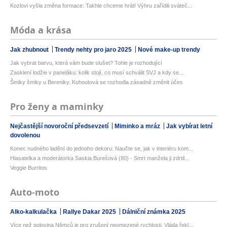
Kozlovi vyšla změna formace: Takhle chceme hrát! Výhru zařídili sváteč...
Móda a krása
Jak zhubnout
Trendy nehty pro jaro 2025
Nové make-up trendy
Jak vybrat barvu, která vám bude slušet? Tohle je rozhodující
Zasklení lodžie v paneláku: kolik stojí, co musí schválit SVJ a kdy se...
Šmiky šmiky u Bereniky. Kohoutová se rozhodla zásadně změnit účes
Pro ženy a maminky
Nejčastější novoroční předsevzetí
Miminko a mráz
Jak vybírat letní
dovolenou
Konec nudného ladění do jednoho dekoru: Naučte se, jak v interiéru kom...
Hlasatelka a moderátorka Saskia Burešová (80) - Smrt manžela ji zdrtil...
Veggie Burritos
Auto-moto
Alko-kalkulačka
Rallye Dakar 2025
Dálniční známka 2025
Více než polovina Němců je pro zrušení neomezené rychlosti. Vláda řekl...