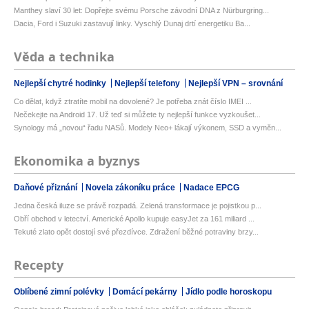
Manthey slaví 30 let: Dopřejte svému Porsche závodní DNA z Nürburgring...
Dacia, Ford i Suzuki zastavují linky. Vyschlý Dunaj drtí energetiku Ba...
Věda a technika
Nejlepší chytré hodinky
Nejlepší telefony
Nejlepší VPN – srovnání
Co dělat, když ztratíte mobil na dovolené? Je potřeba znát číslo IMEI ...
Nečekejte na Android 17. Už teď si můžete ty nejlepší funkce vyzkoušet...
Synology má „novou“ řadu NASů. Modely Neo+ lákají výkonem, SSD a vyměn...
Ekonomika a byznys
Daňové přiznání
Novela zákoníku práce
Nadace EPCG
Jedna česká iluze se právě rozpadá. Zelená transformace je pojistkou p...
Obří obchod v letectví. Americké Apollo kupuje easyJet za 161 miliard ...
Tekuté zlato opět dostojí své přezdívce. Zdražení běžné potraviny brzy...
Recepty
Oblíbené zimní polévky
Domácí pekárny
Jídlo podle horoskopu