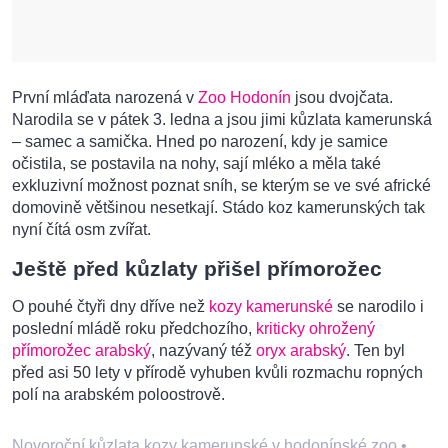
První mláďata narozená v
Zoo Hodonín
jsou dvojčata.
Narodila se v pátek 3. ledna a jsou jimi kůzlata kamerunská
– samec a samička. Hned po narození, kdy je samice
očistila, se postavila na nohy, sají mléko a měla také
exkluzivní možnost poznat sníh, se kterým se ve své africké
domovině většinou nesetkají. Stádo koz kamerunských tak
nyní čítá osm zvířat.
Ještě před kůzlaty přišel přímorožec
O pouhé čtyři dny dříve než
kozy kamerunské
se narodilo i
poslední mládě roku předchozího,
kriticky ohrožený
přímorožec arabský
, nazývaný též
oryx arabský
. Ten byl
před asi 50 lety v přírodě vyhuben kvůli rozmachu ropných
polí na arabském poloostrově.
Novoroční kůzlata kozy kamerunské v hodonínské zoo
•