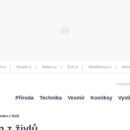
rt.cz
Doupě.cz
Reflex.cz
Živě.cz
MobilMania.cz
AVma
Předplať
Příroda
Technika
Vesmír
Komiksy
Vyst
eden z živlů
 z živlů