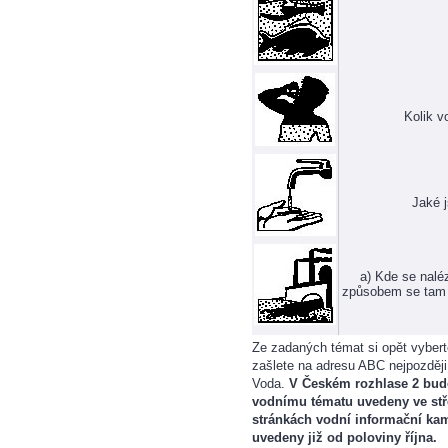
Kolik v
Jaké j
a) Kde se nalé
způsobem se tam v
Ze zadaných témat si opět vybert
zašlete na adresu ABC nejpozději
Voda.
V Českém rozhlase 2 bude
vodnímu tématu uvedeny ve stře
stránkách vodní informační ka
uvedeny již od poloviny října.