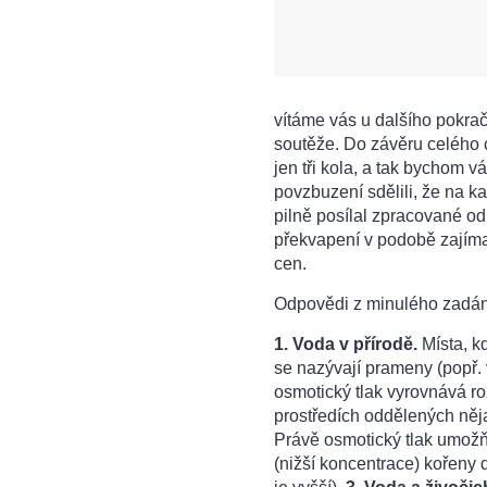
vítáme vás u dalšího pokrač
soutěže. Do závěru celého c
jen tři kola, a tak bychom v
povzbuzení sdělili, že na k
pilně posílal zpracované o
překvapení v podobě zajímav
cen.
Odpovědi z minulého zadán
1. Voda v přírodě.
Místa, k
se nazývají prameny (popř.
osmotický tlak vyrovnává r
prostředích oddělených ně
Právě osmotický tlak umožň
(nižší koncentrace) kořeny 