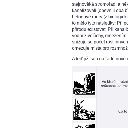
stejnověká stromořadí a někd
kanalizovali (opevnili oba b
betonové roury (z biologické
to mělo tyto následky: Při 
přírodu existovat. Při kanal
vodní živočichy, omezením n
snižuje se počet rostlinnýc
omezuje místa pro rozmnožo
A teď již jsou na řadě nové 
Ve kterém ročn
průtokem se roz
Co to