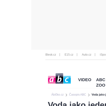
Blesk.cz
E15.cz
Auto.cz
iSpo
VIDEO
ABC
ZOO
Ábíčko.cz
Časopis ABC
Voda jako j
Voda jako jeden