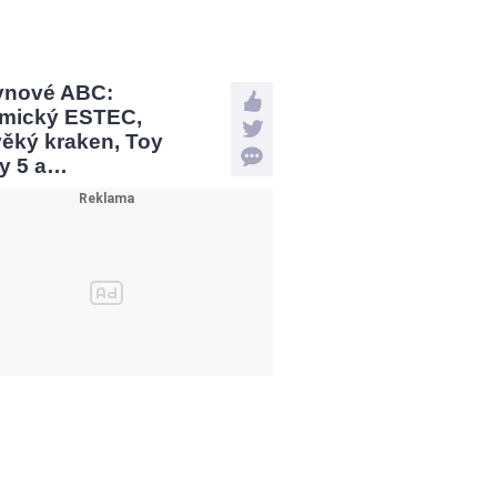
vnové ABC:
mický ESTEC,
věký kraken, Toy
ry 5 a…