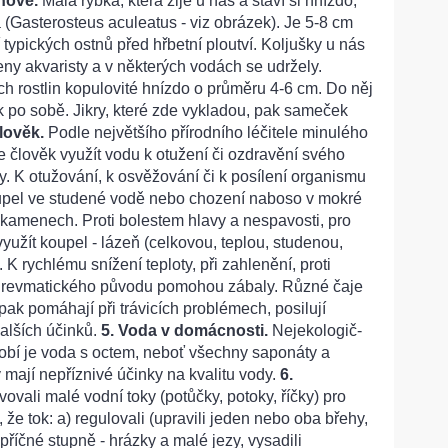
chové.
Malá rybka, která žije u nás a staví si hnízdo,
á (Gasterosteus aculeatus - viz obrázek). Je 5-8 cm
í typických ostnů před hřbetní ploutví. Koljušky u nás
ny akvaristy a v některých vodách se udržely.
ch rostlin kopulovité hnízdo o průměru 4-6 cm. Do něj
ik po sobě. Jikry, které zde vykladou, pak sameček
člověk.
Podle největšího přírodního léčitele minulého
že člověk využít vodu k otužení či ozdravění svého
. K otužování, k osvěžování či k posílení organismu
oupel ve studené vodě nebo chození naboso v mokré
 kamenech. Proti bolestem hlavy a nespavosti, pro
 využít koupel - lázeň (celkovou, teplou, studenou,
 K rychlému snížení teploty, při zahlenění, proti
 revmatického původu pomohou zábaly. Různé čaje
pak pomáhají při trávicích problémech, posilují
alších účinků.
5. Voda v domácnosti.
Nejekologič-
dobí je voda s octem, neboť všechny saponáty a
 mají nepříznivé účinky na kvalitu vody.
6.
ovali malé vodní toky (potůčky, potoky, říčky) pro
že tok: a) regulovali (upravili jeden nebo oba břehy,
 příčné stupně - hrázky a malé jezy, vysadili