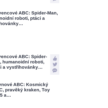
vencové ABC: Spider-
 humanoidní roboti,
ci a vystřihovánky…