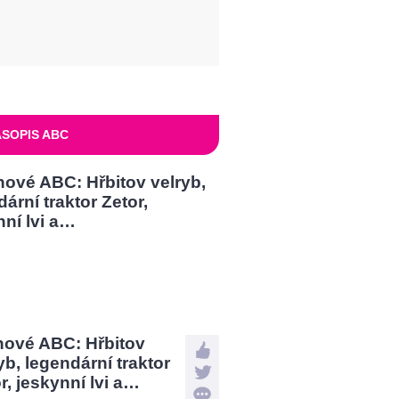
SOPIS ABC
nové ABC: Hřbitov
yb, legendární traktor
r, jeskynní lvi a…