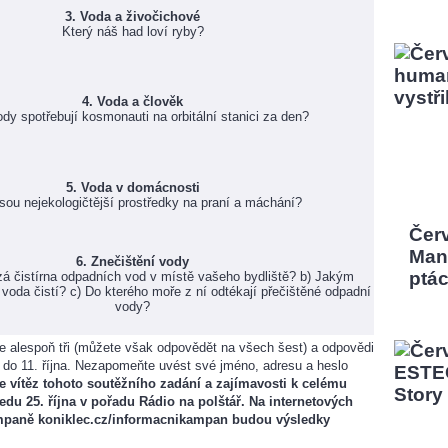
3. Voda a živočichové
Který náš had loví ryby?
4. Voda a člověk
ody spotřebují kosmonauti na orbitální stanici za den?
5. Voda v domácnosti
sou nejekologičtější prostředky na praní a máchání?
Čer
Man,
6. Znečištění vody
ptá
zá čistírna odpadních vod v místě vašeho bydliště? b) Jakým
oda čistí? c) Do kterého moře z ní odtékají přečištěné odpadní
vody?
e alespoň tři (můžete však odpovědět na všech šest) a odpovědi
 do 11. října. Nezapomeňte uvést své jméno, adresu a heslo
 vítěz tohoto soutěžního zadání a zajímavosti k celému
du 25. října v pořadu Rádio na polštář. Na internetových
mpaně koniklec.cz/informacnikampan budou výsledky