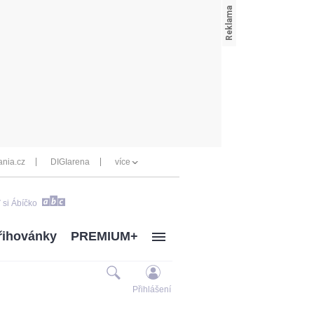
nia.cz
DIGIarena
více
 si Ábíčko
řihovánky
PREMIUM+
Přihlášení