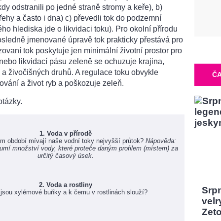
y odstranili po jedné straně stromy a keře), b)
řehy a často i dna) c) převedli tok do podzemní
ho hlediska jde o likvidaci toku). Pro okolní přírodu
posledně jmenované úpravě tok prakticky přestává pro
izovaní tok poskytuje jen minimální životní prostor pro
ebo likvidací pásu zeleně se ochuzuje krajina,
h a živočišných druhů. A regulace toku obvykle
ČA
vání a život ryb a poškozuje zeleň.
otázky.
1. Voda v přírodě
ím období mívají naše vodní toky nejvyšší průtok?
Nápověda:
umí množství vody, které proteče daným profilem (místem) za
určitý časový úsek.
2. Voda a rostliny
Srp
 jsou xylémové buňky a k čemu v rostlinách slouží?
velr
Zeto