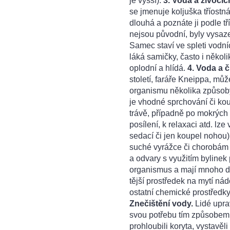
je vyšší).
3. Voda a živoči
se jmenuje koljuška tříostn
dlouhá a poznáte ji podle tř
nejsou původní, byly vysaze
Samec staví ve spleti vodní
láká samičky, často i někol
oplodní a hlídá.
4. Voda a 
století, faráře Kneippa, mů
organismu několika způsoby
je vhodné sprchování či k
trávě, případně po mokrých
posílení, k relaxaci atd. lze
sedací či jen koupel nohou).
suché vyrážce či chorobám
a odvary s využitím bylinek 
organismus a mají mnoho d
tější prostředek na mytí ná
ostatní chemické prostředky
Znečištění vody.
Lidé uprav
svou potřebu tím způsobem, 
prohloubili koryta, vystavěli