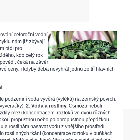
ování celoroční vodní
yklu nám již zbývají
ám rádi pro
aždého, kdo celý rok
dpovědi, čeká na závěr
é ceny, i kdyby třeba nevyhrál jednu ze tří hlavních
í
de podzemní voda vyvěrá (vytéká) na zemský povrch,
 vyvěračky).
2. Voda a rostliny.
Osmóza neboli
ozdíly mezi koncentracemi roztoků ve dvou různých
jakou propustnou nebo polopropustnou přepážkou.
uje rostlinám nasávat vodu z vnějšího prostředí
do rostlinných tkání (koncentrace roztoku v buňkách