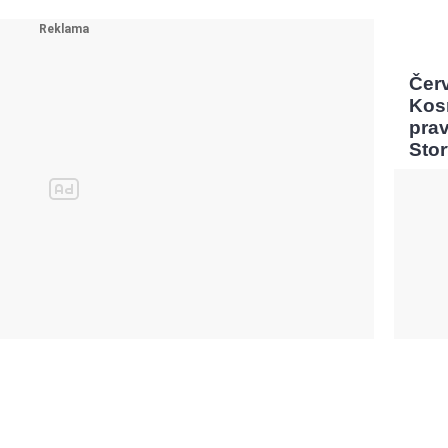
Čer
Kos
pra
Sto