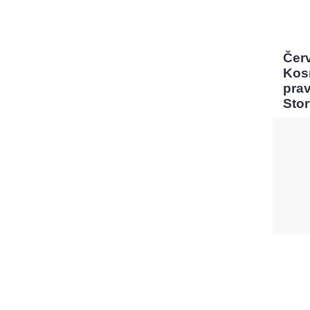
Čer
Kos
pra
Sto