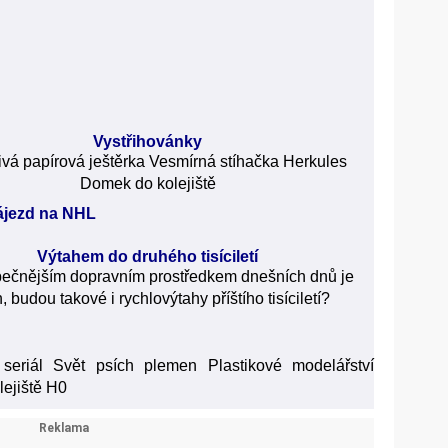
Vystřihovánky
vá papírová ještěrka Vesmírná stíhačka Herkules
Domek do kolejiště
zájezd na NHL
Výtahem do druhého tisíciletí
ečnějším dopravním prostředkem dnešních dnů je
, budou takové i rychlovýtahy příštího tisíciletí?
 seriál Svět psích plemen Plastikové modelářství
lejiště H0