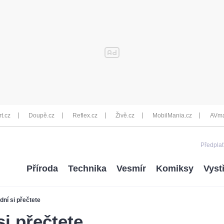
rt.cz
Doupě.cz
Reflex.cz
Živě.cz
MobilMania.cz
AVma
Předplať
Příroda
Technika
Vesmír
Komiksy
Vyst
dní si přečtete
si přečtete