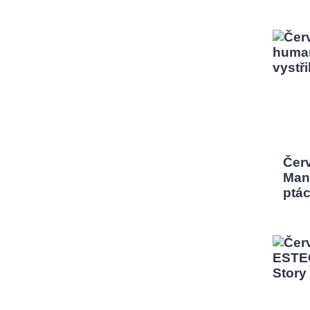
Čer
Man,
ptá