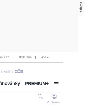
nia.cz
DIGIarena
více
 si Ábíčko
řihovánky
PREMIUM+
Přihlášení