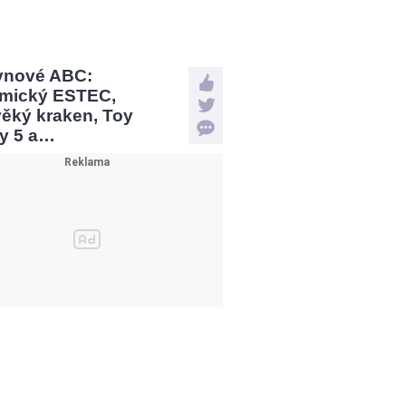
vnové ABC:
mický ESTEC,
věký kraken, Toy
ry 5 a…