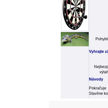
Pohybli
Vyhrajte 
Nejbezp
výtah
Návody
Pokračuje
Stavíme ko