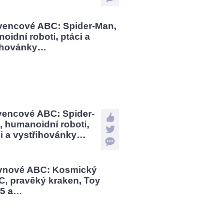
vencové ABC: Spider-
 humanoidní roboti,
ci a vystřihovánky…