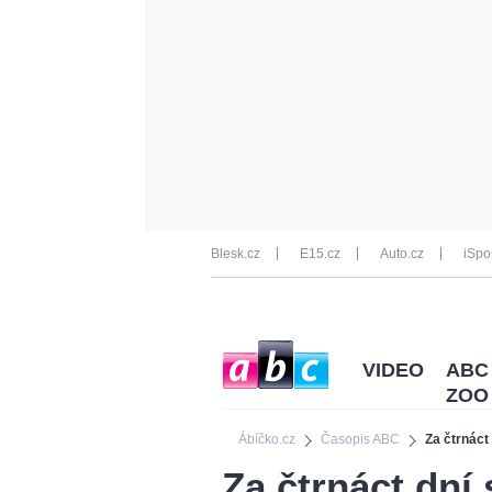
Blesk.cz
E15.cz
Auto.cz
iSpo
VIDEO
ABC
ZOO
Ábíčko.cz
Časopis ABC
Za čtrnáct 
Za čtrnáct dní 