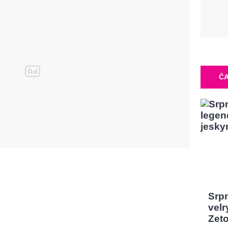
ČA
Srp
velr
Zeto