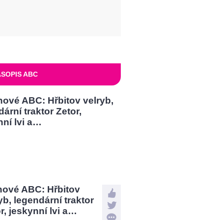
SOPIS ABC
nové ABC: Hřbitov
yb, legendární traktor
r, jeskynní lvi a…