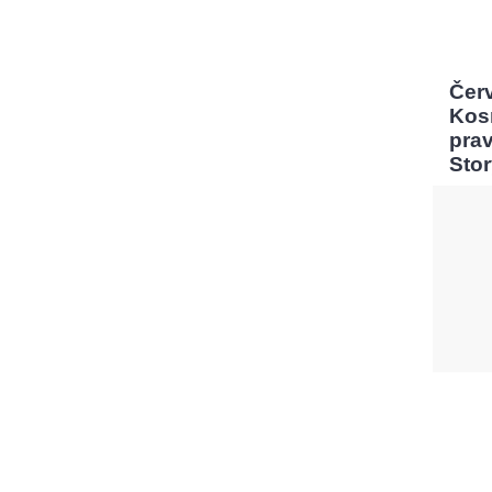
Čer
Kos
pra
Sto