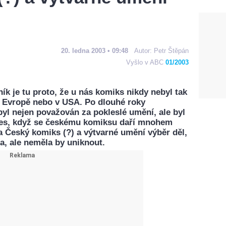
20. ledna 2003 • 09:48
Autor:
Petr Štěpán
Vyšlo v ABC
01/2003
k je tu proto, že u nás komiks nikdy nebyl tak
í Evropě nebo v USA. Po dlouhé roky
yl nejen považován za pokleslé umění, ale byl
Dnes, když se českému komiksu daří mnohem
a Český komiks (?) a výtvarné umění výběr děl,
, ale neměla by uniknout.