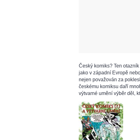
Český komiks? Ten otazník j
jako v západní Evropě nebo
nejen považován za pokleslé
českému komiksu daří mnoh
výtvarné umění výběr děl, 