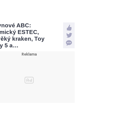
vnové ABC:
mický ESTEC,
věký kraken, Toy
ry 5 a…