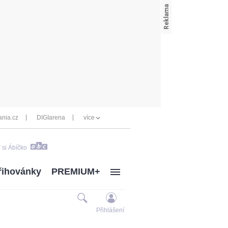
nia.cz
DIGIarena
více
 si Ábíčko
řihovánky
PREMIUM+
Přihlášení