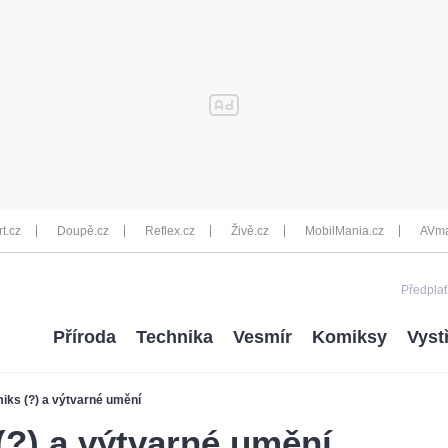
rt.cz
Doupě.cz
Reflex.cz
Živě.cz
MobilMania.cz
AVma
Předplať
Příroda
Technika
Vesmír
Komiksy
Vyst
iks (?) a výtvarné umění
?) a výtvarné umění