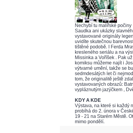
Nechybí tu malířské počin
Saudka ani ukázky slavného
vystavované originály lege
uvidíte skutečnou barevnost 
tištěné podobě. I Ferda Mr
kresleného seriálu a na výs
Missinka a Voříšek . Pak už
komiksu můžeme najít i Jos
výtvarné umění, takže se 
sedmdesátých let či nejmod
tom, že originalitě ještě z
vystavovaných obrazů: Batm
vypláznutým jazýčkem , Dvě 
KDY A KDE
Výstava, na které si každý n
probíhá do 2. února v Česk
19 - 21 na Starém Městě. Ot
mimo pondělí.