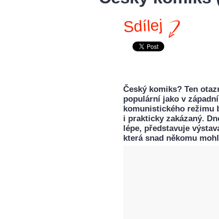
Sdílej
Český komiks? Ten otazní
populární jako v západn
komunistického režimu b
i prakticky zakázaný. 
lépe, představuje výstav
která snad někomu mohla