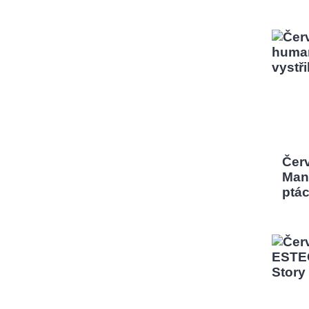
Čer
Man,
ptá