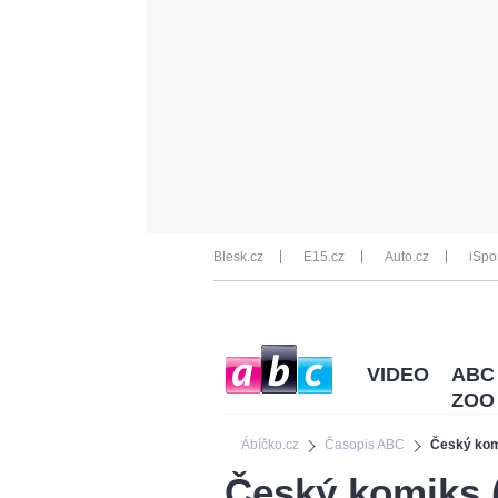
Blesk.cz
E15.cz
Auto.cz
iSpo
VIDEO
ABC
ZOO
Ábíčko.cz
Časopis ABC
Český kom
Český komiks (