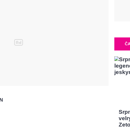
ČA
N
Srp
velr
Zeto