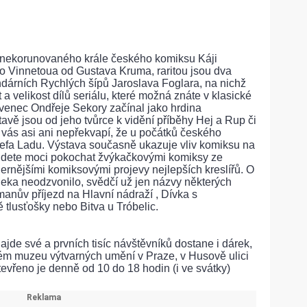
y nekorunovaného krále českého komiksu Káji
 Vinnetoua od Gustava Kruma, raritou jsou dva
ndárních Rychlých šípů Jaroslava Foglara, na nichž
a velikost dílů seriálu, které možná znáte v klasické
avenec Ondřeje Sekory začínal jako hrdina
tavě jsou od jeho tvůrce k vidění příběhy Hej a Rup či
 vás asi ani nepřekvapí, že u počátků českého
efa Ladu. Výstava současně ukazuje vliv komiksu na
budete moci pokochat žvýkačkovými komiksy ze
ernějšími komiksovými projevy nejlepších kreslířů. O
daleka neodzvonilo, svědčí už jen názvy některých
anův příjezd na Hlavní nádraží , Dívka s
tlusťošky nebo Bitva u Tróbelic.
ajde své a prvních tisíc návštěvníků dostane i dárek,
ém muzeu výtvarných umění v Praze, v Husově ulici
evřeno je denně od 10 do 18 hodin (i ve svátky)