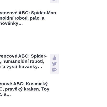
vencové ABC: Spider-
 humanoidní roboti,
ci a vystřihovánky…