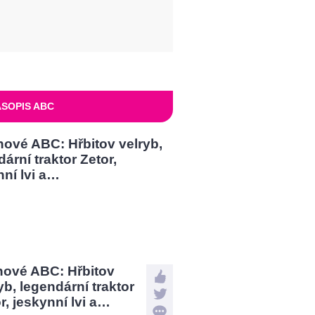
SOPIS ABC
nové ABC: Hřbitov
yb, legendární traktor
r, jeskynní lvi a…