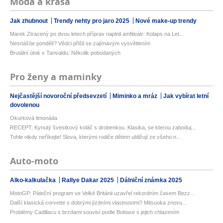
Móda a krása
Jak zhubnout
Trendy nehty pro jaro 2025
Nové make-up trendy
Marek Ztracený po dvou letech příprav naplnil amfiteátr: Kolaps na Let...
Nesnášíte pondělí? Vědci přišli se zajímavým vysvětlením
Brutální útok v Tanvaldu: Několik pobodaných
Pro ženy a maminky
Nejčastější novoroční předsevzetí
Miminko a mráz
Jak vybírat letní
dovolenou
Okurková limonáda
RECEPT: Kynutý švestkový koláč s drobenkou. Klasika, se kterou zaboduj...
Tohle nikdy neříkejte! Slova, kterými rodiče dětem ubližují ze všeho n...
Auto-moto
Alko-kalkulačka
Rallye Dakar 2025
Dálniční známka 2025
MotoGP: Páteční program ve Velké Británii uzavřel rekordním časem Bezz...
Další klasická corvette s dobrými jízdními vlastnostmi? Mitsuoka znovu...
Problémy Cadillacu s brzdami souvisí podle Bottase s jejich chlazením