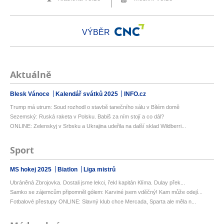
VÝBĚR
Aktuálně
Blesk Vánoce
Kalendář svátků 2025
INFO.cz
Trump má utrum: Soud rozhodl o stavbě tanečního sálu v Bílém domě
Sezemský: Ruská raketa v Polsku. Babiš za ním stojí a co dál?
ONLINE: Zelenskyj v Srbsku a Ukrajina udeřila na další sklad Wildberri...
Sport
MS hokej 2025
Biatlon
Liga mistrů
Ubráněná Zbrojovka. Dostali jsme lekci, řekl kapitán Klíma. Dulay přek...
Samko se zájemcům připomněl gólem: Karviné jsem vděčný! Kam může odejí...
Fotbalové přestupy ONLINE: Slavný klub chce Mercada, Sparta ale měla n...