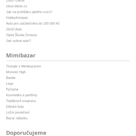
Zboží Dáma
zbozi.blesk.cz
Jak na prohlídku ojetého vozu?
HobbyKompas
Auto pro začátečníka do 100 000 Kč
Zboží Auto
Ojetá Škoda Octavia
Jak vybrat auto?
Mimibazar
Testujte s Mimibazarem
Monster High
Barbie
Lego
Pyžama
Kosmetika a parfémy
Teplákové soupravy
Dětské boty
Ložní povlečení
Bazar nábytku
Doporučujeme