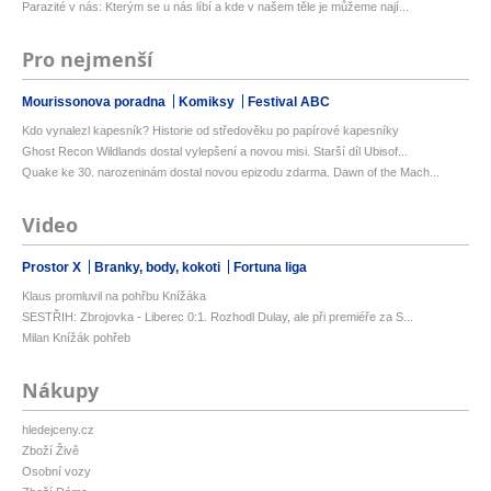
Parazité v nás: Kterým se u nás líbí a kde v našem těle je můžeme nají...
Pro nejmenší
Mourissonova poradna
Komiksy
Festival ABC
Kdo vynalezl kapesník? Historie od středověku po papírové kapesníky
Ghost Recon Wildlands dostal vylepšení a novou misi. Starší díl Ubisof...
Quake ke 30. narozeninám dostal novou epizodu zdarma. Dawn of the Mach...
Video
Prostor X
Branky, body, kokoti
Fortuna liga
Klaus promluvil na pohřbu Knížáka
SESTŘIH: Zbrojovka - Liberec 0:1. Rozhodl Dulay, ale při premiéře za S...
Milan Knížák pohřeb
Nákupy
hledejceny.cz
Zboží Živě
Osobní vozy