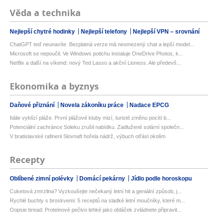
Věda a technika
Nejlepší chytré hodinky
Nejlepší telefony
Nejlepší VPN – srovnání
ChatGPT teď neunavíte. Bezplatná verze má neomezený chat a lepší model...
Microsoft se nepoučil. Ve Windows potichu instaluje OneDrive Photos, k...
Netflix a další na víkend: nový Ted Lasso a akční Lioness. Ale předevš...
Ekonomika a byznys
Daňové přiznání
Novela zákoníku práce
Nadace EPCG
Itálie vyklízí pláže. První plážové kluby mizí, turisté změnu pocítí b...
Potenciální zachránce Soleku zrušil nabídku. Zadlužené solární společn...
V bratislavské rafinerii Slovnaft hořela nádrž, výbuch otřásl okolím
Recepty
Oblíbené zimní polévky
Domácí pekárny
Jídlo podle horoskopu
Cuketová zmrzlina? Vyzkoušejte nečekaný letní hit a geniální způsob, j...
Rychlé buchty s broskvemi: 5 receptů na sladké letní moučníky, které m...
Oopsie bread: Proteinové pečivo lehké jako obláček zvládnete připravit...