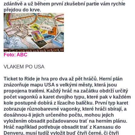
zdánlivě a už během první zkušební partie vám rychle
přejdou do krve.
Foto:
ABC
VLAKEM PO USA
Ticket to Ride je hra pro dva až pět hráčů. Herní plán
znázorňuje mapu USA s velkými městy, která jsou
propojena tratěmi. Každý hráč na začátku obdrží určitý
počet vagonků a karet dvojího typu, které pak v každém
kole postupně dobírá z lízacího balíčku. První typ karet
zobrazuje různobarevné vagonky, které hráči sbírají, a
dosáhnou-li jejich určeného počtu, mohou jejich
vyložením obsadit požadovanou trať na herním plánu.
Hráč například potřebuje obsadit trať z Kansasu do
Denveru, musí tudíž vyložit buď čtyři černé, či čtyři