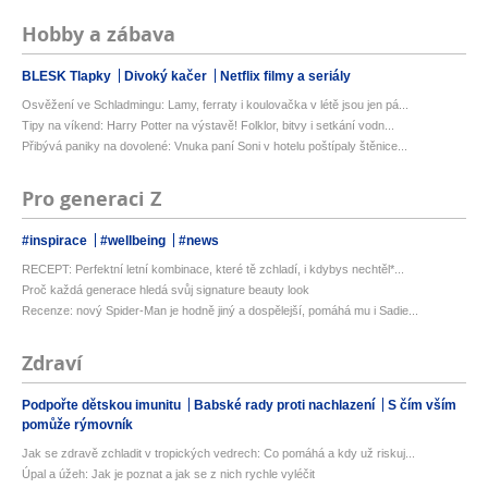
Hobby a zábava
BLESK Tlapky
Divoký kačer
Netflix filmy a seriály
Osvěžení ve Schladmingu: Lamy, ferraty i koulovačka v létě jsou jen pá...
Tipy na víkend: Harry Potter na výstavě! Folklor, bitvy i setkání vodn...
Přibývá paniky na dovolené: Vnuka paní Soni v hotelu poštípaly štěnice...
Pro generaci Z
#inspirace
#wellbeing
#news
RECEPT: Perfektní letní kombinace, které tě zchladí, i kdybys nechtěl*...
Proč každá generace hledá svůj signature beauty look
Recenze: nový Spider-Man je hodně jiný a dospělejší, pomáhá mu i Sadie...
Zdraví
Podpořte dětskou imunitu
Babské rady proti nachlazení
S čím vším
pomůže rýmovník
Jak se zdravě zchladit v tropických vedrech: Co pomáhá a kdy už riskuj...
Úpal a úžeh: Jak je poznat a jak se z nich rychle vyléčit