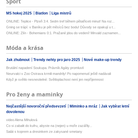
Sport
MS hokej 2025
Biatlon
Liga mistrů
ONLINE: Teplice - Plzeň 3:4. Sedm tref během pětatřiceti minut! Na roz...
Gning se trápí: v Baníku je pět měsíců bez bodu! Důvody se opakují u t...
ONLINE: Zlín - Bohemians 0:1. Pražané jdou do vedení! Mirvald zaznamen...
Móda a krása
Jak zhubnout
Trendy nehty pro jaro 2025
Nové make-up trendy
Brutální napadení Soukupa. Právník Agáty promluvil
Neurvalci v Zoo Ostrava krmili mandrily! Po napomenutí ještě nadávali
Když je světlo nesnesitelné: Světloplachost není jen nepříjemnost
Pro ženy a maminky
Nejčastější novoroční předsevzetí
Miminko a mráz
Jak vybírat letní
dovolenou
video Alena Mihulová
Co si zabalit do kufru, abyste na (nejen) u moře zazářily...
Salát s koprem a dresinkem ze zakysané smetany