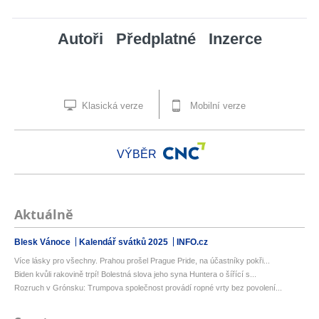
Autoři
Předplatné
Inzerce
Klasická verze
Mobilní verze
VÝBĚR
Aktuálně
Blesk Vánoce
Kalendář svátků 2025
INFO.cz
Více lásky pro všechny. Prahou prošel Prague Pride, na účastníky pokři...
Biden kvůli rakovině trpí! Bolestná slova jeho syna Huntera o šířící s...
Rozruch v Grónsku: Trumpova společnost provádí ropné vrty bez povolení...