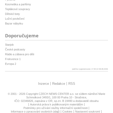
Kosmetika a parfémy
Teplákové soupravy
Dětské boty
Ložní povlečení
Bazar nábytku
Doporučujeme
Starjob
České podcasty
Rádio a zábava pro děti
Frekvence 1
Evropa 2
patička vygenerovaná: 17:40:14 08.08.2026
Inzerce
Redakce
RSS
© 2001 - 2026 Copyright
CZECH NEWS CENTER a.s.
se sídlem náměstí Marie
Schmolkové 3493/1, 100 00 Praha 10 - Strašnice,
IČO: 02346826, zapsána v OR, sp.zn. B 19490 a dodavatelé obsahu
Autorská práva k publikovaným materiálům
Podmínky pro užívání služby informační společnosti
Informace o zpracování osobních údajů
Cookies
Nastavení soukromí