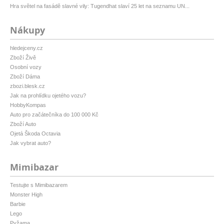
Hra světel na fasádě slavné vily: Tugendhat slaví 25 let na seznamu UN...
Nákupy
hledejceny.cz
Zboží Živě
Osobní vozy
Zboží Dáma
zbozi.blesk.cz
Jak na prohlídku ojetého vozu?
HobbyKompas
Auto pro začátečníka do 100 000 Kč
Zboží Auto
Ojetá Škoda Octavia
Jak vybrat auto?
Mimibazar
Testujte s Mimibazarem
Monster High
Barbie
Lego
Pyžama