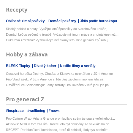
Recepty
Oblíbené zimní polévky
Domácí pekárny
Jídlo podle horoskopu
Sladký poklad u cesty: Využijte letní špendlíky do tvarohového koláče,...
Domácí kečup pečený v troubě: Vyžaduje minimum práce a chutná lépe než...
Cuketová zmrzlina? Vyzkoušejte nečekaný letní hit a geniální způsob, j...
Hobby a zábava
BLESK Tlapky
Divoký kačer
Netflix filmy a seriály
Cestovní horečka šlechty: Chuďas z Klatovska otrokářem v Jižní Americe
Filip Vondrášek: V Jižní Americe si lidé plují životem mnohem lehčeji,...
Osvěžení ve Schladmingu: Lamy, ferraty i koulovačka v létě jsou jen pá...
Pro generaci Z
#inspirace
#wellbeing
#news
Pop Culture Wrap: Ariana Grande promluvila o svém ústupu z veřejného ž...
Alt news: MGK v tom zas lítá, Jared Leto byl obviněný ze sexuálního ob...
RECEPT: Perfektní letní kombinace, které tě zchladí, i kdybys nechtěl*...