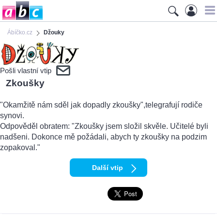
Ábíčko.cz
Džouky
Pošli vlastní vtip
Zkoušky
"Okamžitě nám sděl jak dopadly zkoušky",telegrafují rodiče
synovi.
Odpověděl obratem: "Zkoušky jsem složil skvěle. Učitelé byli
nadšeni. Dokonce mě požádali, abych ty zkoušky na podzim
zopakoval."
Další vtip