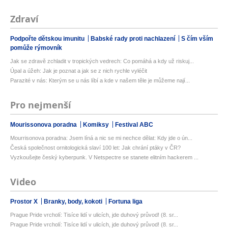
Zdraví
Podpořte dětskou imunitu
Babské rady proti nachlazení
S čím vším
pomůže rýmovník
Jak se zdravě zchladit v tropických vedrech: Co pomáhá a kdy už riskuj...
Úpal a úžeh: Jak je poznat a jak se z nich rychle vyléčit
Parazité v nás: Kterým se u nás líbí a kde v našem těle je můžeme nají...
Pro nejmenší
Mourissonova poradna
Komiksy
Festival ABC
Mourrisonova poradna: Jsem líná a nic se mi nechce dělat: Kdy jde o ún...
Česká společnost ornitologická slaví 100 let: Jak chrání ptáky v ČR?
Vyzkoušejte český kyberpunk. V Netspectre se stanete elitním hackerem ...
Video
Prostor X
Branky, body, kokoti
Fortuna liga
Prague Pride vrcholí: Tisíce lidí v ulicích, jde duhový průvod! (8. sr...
Prague Pride vrcholí: Tisíce lidí v ulicích, jde duhový průvod! (8. sr...