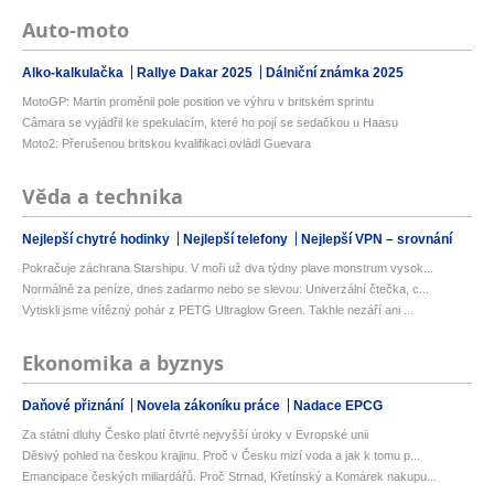
Auto-moto
Alko-kalkulačka
Rallye Dakar 2025
Dálniční známka 2025
MotoGP: Martin proměnil pole position ve výhru v britském sprintu
Câmara se vyjádřil ke spekulacím, které ho pojí se sedačkou u Haasu
Moto2: Přerušenou britskou kvalifikaci ovládl Guevara
Věda a technika
Nejlepší chytré hodinky
Nejlepší telefony
Nejlepší VPN – srovnání
Pokračuje záchrana Starshipu. V moři už dva týdny plave monstrum vysok...
Normálně za peníze, dnes zadarmo nebo se slevou: Univerzální čtečka, c...
Vytiskli jsme vítězný pohár z PETG Ultraglow Green. Takhle nezáří ani ...
Ekonomika a byznys
Daňové přiznání
Novela zákoníku práce
Nadace EPCG
Za státní dluhy Česko platí čtvrté nejvyšší úroky v Evropské unii
Děsivý pohled na českou krajinu. Proč v Česku mizí voda a jak k tomu p...
Emancipace českých miliardářů. Proč Strnad, Křetínský a Komárek nakupu...