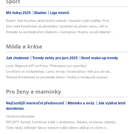
Sport
MS hokej 2025
Biatlon
Liga mistrů
Expert: Nad Kuchtou nikdo brečet nebude, Haraslín si jde vydělat. Proč...
Ícko vtáhl Konečného do přestřelky! Vystřelím ho přední rukou, věří in...
Ronaldo se pochlubil před sňatkem s Georginou: Hračky za půl miliardy!...
Móda a krása
Jak zhubnout
Trendy nehty pro jaro 2025
Nové make-up trendy
Lucie Šlégrová míří na Primu. Překvapení pro sporťáky!
Osvěžení ve Schladmingu: Lamy, ferraty i koulovačka v létě jsou jen pá...
Šťastná Brzobohatá se pochlubila fotkou: Ondřej si neodpustil rýpanec
Pro ženy a maminky
Nejčastější novoroční předsevzetí
Miminko a mráz
Jak vybírat letní
dovolenou
Okurková limonáda
RECEPT: Kynutý švestkový koláč s drobenkou. Klasika, se kterou zaboduj...
Tohle nikdy neříkejte! Slova, kterými rodiče dětem ubližují ze všeho n...