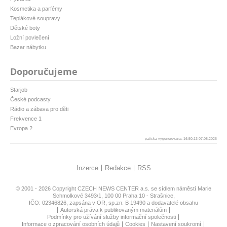
Kosmetika a parfémy
Teplákové soupravy
Dětské boty
Ložní povlečení
Bazar nábytku
Doporučujeme
Starjob
České podcasty
Rádio a zábava pro děti
Frekvence 1
Evropa 2
patička vygenerovaná: 16:50:13 07.08.2026
Inzerce
Redakce
RSS
© 2001 - 2026 Copyright
CZECH NEWS CENTER a.s.
se sídlem náměstí Marie
Schmolkové 3493/1, 100 00 Praha 10 - Strašnice,
IČO: 02346826, zapsána v OR, sp.zn. B 19490 a dodavatelé obsahu
Autorská práva k publikovaným materiálům
Podmínky pro užívání služby informační společnosti
Informace o zpracování osobních údajů
Cookies
Nastavení soukromí