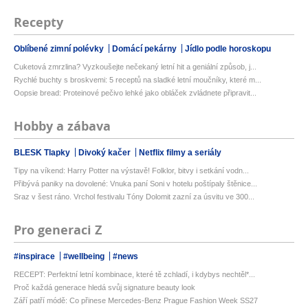
Recepty
Oblíbené zimní polévky
Domácí pekárny
Jídlo podle horoskopu
Cuketová zmrzlina? Vyzkoušejte nečekaný letní hit a geniální způsob, j...
Rychlé buchty s broskvemi: 5 receptů na sladké letní moučníky, které m...
Oopsie bread: Proteinové pečivo lehké jako obláček zvládnete připravit...
Hobby a zábava
BLESK Tlapky
Divoký kačer
Netflix filmy a seriály
Tipy na víkend: Harry Potter na výstavě! Folklor, bitvy i setkání vodn...
Přibývá paniky na dovolené: Vnuka paní Soni v hotelu poštípaly štěnice...
Sraz v šest ráno. Vrchol festivalu Tóny Dolomit zazní za úsvitu ve 300...
Pro generaci Z
#inspirace
#wellbeing
#news
RECEPT: Perfektní letní kombinace, které tě zchladí, i kdybys nechtěl*...
Proč každá generace hledá svůj signature beauty look
Září patří módě: Co přinese Mercedes-Benz Prague Fashion Week SS27