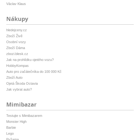
Václav Klaus
Nákupy
hledejceny.cz
Zboží Živě
Osobní vozy
Zboží Dáma
zbozi.blesk.cz
Jak na prohlídku ojetého vozu?
HobbyKompas
Auto pro začátečníka do 100 000 Kč
Zboží Auto
Ojetá Škoda Octavia
Jak vybrat auto?
Mimibazar
Testujte s Mimibazarem
Monster High
Barbie
Lego
Pyžama