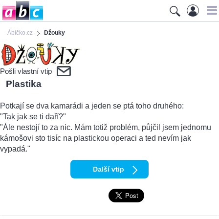
Ábíčko.cz
Džouky
Pošli vlastní vtip
Plastika
Potkají se dva kamarádi a jeden se ptá toho druhého:
"Tak jak se ti daří?"
"Ále nestojí to za nic. Mám totiž problém, půjčil jsem jednomu
kámošovi sto tisíc na plastickou operaci a ted nevím jak
vypadá."
Další vtip