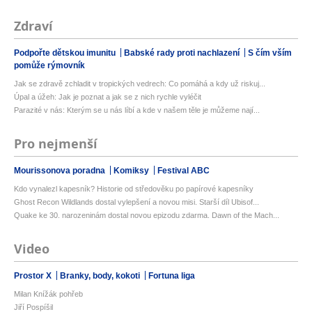
Zdraví
Podpořte dětskou imunitu
Babské rady proti nachlazení
S čím vším
pomůže rýmovník
Jak se zdravě zchladit v tropických vedrech: Co pomáhá a kdy už riskuj...
Úpal a úžeh: Jak je poznat a jak se z nich rychle vyléčit
Parazité v nás: Kterým se u nás líbí a kde v našem těle je můžeme nají...
Pro nejmenší
Mourissonova poradna
Komiksy
Festival ABC
Kdo vynalezl kapesník? Historie od středověku po papírové kapesníky
Ghost Recon Wildlands dostal vylepšení a novou misi. Starší díl Ubisof...
Quake ke 30. narozeninám dostal novou epizodu zdarma. Dawn of the Mach...
Video
Prostor X
Branky, body, kokoti
Fortuna liga
Milan Knížák pohřeb
Jiří Pospíšil