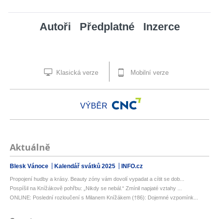
Autoři
Předplatné
Inzerce
Klasická verze
Mobilní verze
VÝBĚR
Aktuálně
Blesk Vánoce
Kalendář svátků 2025
INFO.cz
Propojení hudby a krásy. Beauty zóny vám dovolí vypadat a cítit se dob...
Pospíšil na Knížákově pohřbu: „Nikdy se nebál.“ Zmínil napjaté vztahy ...
ONLINE: Poslední rozloučení s Milanem Knížákem (†86): Dojemné vzpomínk...