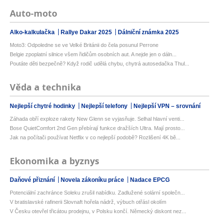
Auto-moto
Alko-kalkulačka
Rallye Dakar 2025
Dálniční známka 2025
Moto3: Odpoledne se ve Velké Británii do čela posunul Perrone
Belgie zpoplatní silnice všem řidičům osobních aut. A nejde jen o dáln...
Poutáte děti bezpečně? Když rodič udělá chybu, chytrá autosedačka Thul...
Věda a technika
Nejlepší chytré hodinky
Nejlepší telefony
Nejlepší VPN – srovnání
Záhada obří exploze rakety New Glenn se vyjasňuje. Selhal hlavní venti...
Bose QuietComfort 2nd Gen přebírají funkce dražších Ultra. Mají prosto...
Jak na počítači používat Netflix v co nejlepší podobě? Rozlišení 4K bě...
Ekonomika a byznys
Daňové přiznání
Novela zákoníku práce
Nadace EPCG
Potenciální zachránce Soleku zrušil nabídku. Zadlužené solární společn...
V bratislavské rafinerii Slovnaft hořela nádrž, výbuch otřásl okolím
V Česku otevřel třicátou prodejnu, v Polsku končí. Německý diskont nez...