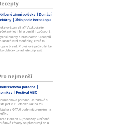
Recepty
blíbené zimní polévky
Domácí
pekárny
Jídlo podle horoskopu
uketová zmrzlina? Vyzkoušejte
ečekaný letní hit a geniální způsob, j...
ychlé buchty s broskvemi: 5 receptů
a sladké letní moučníky, které m...
opsie bread: Proteinové pečivo lehké
ako obláček zvládnete připravit...
Pro nejmenší
ourissonova poradna
Komiksy
Festival ABC
ourrisonova poradna: Je zdravé si
istit pleť v 11 letech? Jak na to?
kázka z GTA 6 bude mít premiéru na
etflixu
orza Horizon 6 (recenze): Oblíbené
rkádové závody se přesouvají do u...