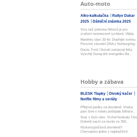
Auto-moto
Alko-kalkulačka
Rallye Dakar
2025
Dálniční známka 2025
Více než polovina Němců je pro
zrušení neomezené rychlosti. Vláda
řekl...
Manthey slaví 30 let: Dopřejte svému
Porsche závodní DNA z Nürburgring..
Dacia, Ford i Suzuki zastavují linky.
Vyschlý Dunaj drtí energetiku Ba...
Hobby a zábava
BLESK Tlapky
Divoký kačer
Netflix filmy a seriály
Přibývá paniky na dovolené: Vnuka
paní Soni v hotelu poštípaly štěnice...
Sraz v šest ráno. Vrchol festivalu Tón
Dolomit zazní za úsvitu ve 300...
Nízkorozpočtová dovolená?
Chorvatsko jedno z nejdražších
v Evropě! Lev...