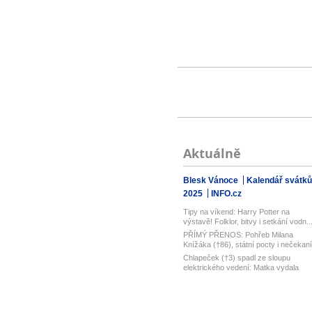
Aktuálně
Blesk Vánoce
Kalendář svátků
2025
INFO.cz
Tipy na víkend: Harry Potter na
výstavě! Folklor, bitvy i setkání vodn..
PŘÍMÝ PŘENOS: Pohřeb Milana
Knížáka (†86), státní pocty i nečekaní
řeč...
Chlapeček (†3) spadl ze sloupu
elektrického vedení: Matka vydala
šestn...