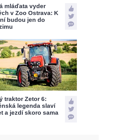
á mláďata vyder
ých v Zoo Ostrava: K
ní budou jen do
zimu
 traktor Zetor 6:
ěnská legenda slaví
et a jezdí skoro sama