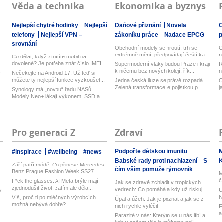
Věda a technika
Ekonomika a byznys
Nejlepší chytré hodinky
Nejlepší
Daňové přiznání
Novela
O
telefony
Nejlepší VPN –
zákoníku práce
Nadace EPCG
srovnání
Obchodní modely se hroutí, trh se
C
extrémně mění, předpovídají čeští ka...
n
Co dělat, když ztratíte mobil na
dovolené? Je potřeba znát číslo IMEI ...
Supermoderní vlaky budou Praze i kraji
R
.
k ničemu bez nových kolejí, řík...
n
Nečekejte na Android 17. Už teď si
můžete ty nejlepší funkce vyzkoušet...
Jedna česká iluze se právě rozpadá.
O
Zelená transformace je pojistkou p...
j
Synology má „novou“ řadu NASů.
Modely Neo+ lákají výkonem, SSD a
vyměn...
Pro generaci Z
Zdraví
Podpořte dětskou imunitu
M
#inspirace
#wellbeing
#news
Babské rady proti nachlazení
S
Září patří módě: Co přinese Mercedes-
čím vším pomůže rýmovník
Benz Prague Fashion Week SS27
M
č
F*ck the glasses: AI Meta brýle mají
Jak se zdravě zchladit v tropických
zjednodušit život, zatím ale děla...
vedrech: Co pomáhá a kdy už riskuj...
y
U
N
Víš, proč ti po mléčných výrobcích
Úpal a úžeh: Jak je poznat a jak se z
možná nebývá dobře?
nich rychle vyléčit
F
a
Parazité v nás: Kterým se u nás líbí a