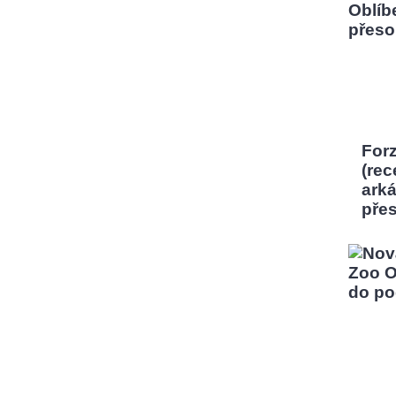
Forz
(rec
ark
pře