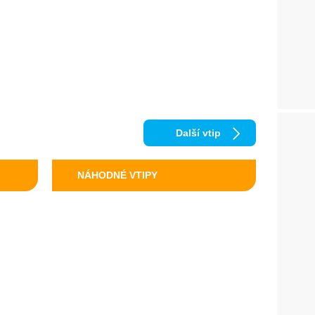
Další vtip
NÁHODNÉ VTIPY