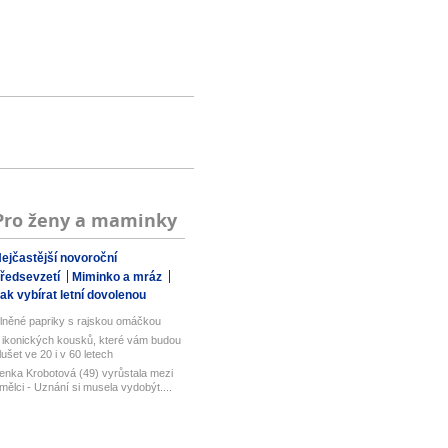
Pro ženy a maminky
ejčastější novoroční
ředsevzetí
Miminko a mráz
ak vybírat letní dovolenou
lněné papriky s rajskou omáčkou
 ikonických kousků, které vám budou
lušet ve 20 i v 60 letech
enka Krobotová (49) vyrůstala mezi
mělci - Uznání si musela vydobýt....