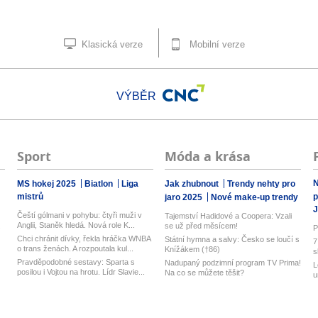
Klasická verze
Mobilní verze
VÝBĚR
Sport
Móda a krása
N
MS hokej 2025
Biatlon
Liga
Jak zhubnout
Trendy nehty pro
mistrů
p
jaro 2025
Nové make-up trendy
J
Čeští gólmani v pohybu: čtyři muži v
Tajemství Hadidové a Coopera: Vzali
Anglii, Staněk hledá. Nová role K...
.
se už před měsícem!
P
Chci chránit dívky, řekla hráčka WNBA
Státní hymna a salvy: Česko se loučí s
7
o trans ženách. A rozpoutala kul...
Knížákem (†86)
s
Pravděpodobné sestavy: Sparta s
Nadupaný podzimní program TV Prima!
L
posilou i Vojtou na hrotu. Lídr Slavie...
Na co se můžete těšit?
u