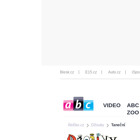
Blesk.cz
E15.cz
Auto.cz
iSpo
VIDEO
ABC
ZOO
Ábíčko.cz
Džouky
Taneční