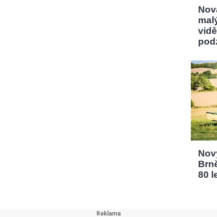
Nov
mal
vidě
pod
Nový
Brn
80 l