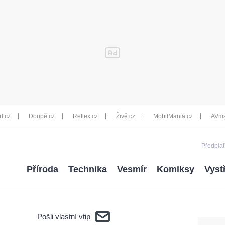
rt.cz
Doupě.cz
Reflex.cz
Živě.cz
MobilMania.cz
AVma
Předplať
Příroda
Technika
Vesmír
Komiksy
Vyst
Pošli vlastní vtip