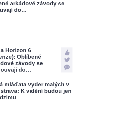
a Horizon 6
enze): Oblíbené
ádové závody se
souvají do…