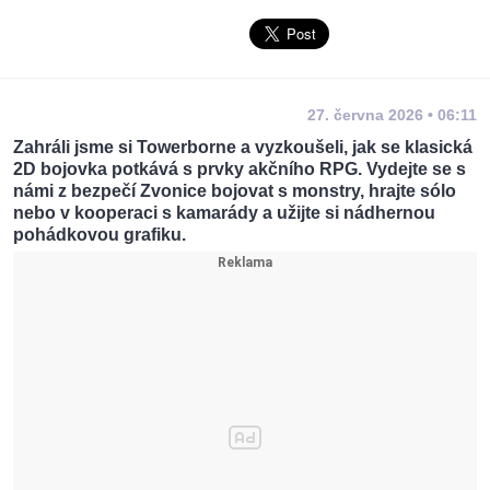
27. června 2026 • 06:11
Zahráli jsme si Towerborne a vyzkoušeli, jak se klasická
2D bojovka potkává s prvky akčního RPG. Vydejte se s
námi z bezpečí Zvonice bojovat s monstry, hrajte sólo
nebo v kooperaci s kamarády a užijte si nádhernou
pohádkovou grafiku.