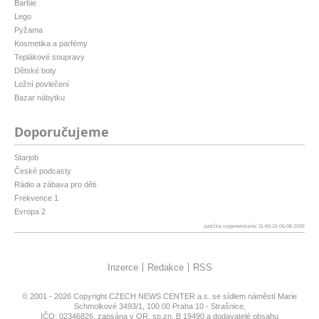
Barbie
Lego
Pyžama
Kosmetika a parfémy
Teplákové soupravy
Dětské boty
Ložní povlečení
Bazar nábytku
Doporučujeme
Starjob
České podcasty
Rádio a zábava pro děti
Frekvence 1
Evropa 2
patička vygenerovaná: 11:40:16 06.08.2026
Inzerce
Redakce
RSS
© 2001 - 2026 Copyright
CZECH NEWS CENTER a.s.
se sídlem náměstí Marie
Schmolkové 3493/1, 100 00 Praha 10 - Strašnice,
IČO: 02346826, zapsána v OR, sp.zn. B 19490 a dodavatelé obsahu