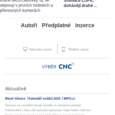
Snímače LOFIC
dohánějí drahé ...
Autoři
Předplatné
Inzerce
Klasická verze
Mobilní verze
VÝBĚR
Aktuálně
Blesk Vánoce
Kalendář svátků 2025
INFO.cz
Senzace na vyschlém Dunaji: Vynořily se nacistické poklady!
Policista Aleš z linky 158 zachránil sebevraha: Opilý mladík chtěl sko...
Horor v chatové oblasti u Lipna: Muž střílel po známé brokovnicí