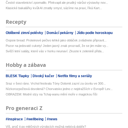
České stavebnictví zpomalilo. Překvapil ale prudký nárůst výstavby nov...
Klasické bakalářky kvůli AI ztratily smysl, sázíme na praxi, říká Kart...
Recepty
Oblíbené zimní polévky
Domácí pekárny
Jídlo podle horoskopu
Oopsie bread: Proteinové pečivo lehké jako obláček zvládnete připravit...
Pozor na jedovaté cukety! Jeden jasný znak prozradí, že se jim máte vy...
Svěží letní saláty, které vás v horku neunaví: Zkuste k zelenině přida...
Hobby a zábava
BLESK Tlapky
Divoký kačer
Netflix filmy a seriály
Sraz v šest ráno. Vrchol festivalu Tóny Dolomit zazní za úsvitu ve 300...
Nízkorozpočtová dovolená? Chorvatsko jedno z nejdražších v Evropě! Lev...
OBRAZEM: Modré slzy na Tchaj-wanu mění moře v magickou říši
Pro generaci Z
#inspirace
#wellbeing
#news
Víš, proč ti po mléčných výrobcích možná nebývá dobře?