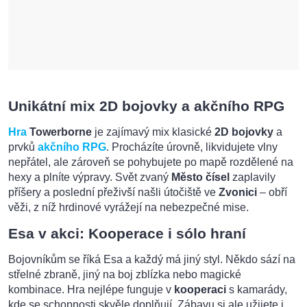
Unikátní mix 2D bojovky a akčního RPG
Hra
Towerborne
je zajímavý mix klasické
2D bojovky
a
prvků
akčního RPG
. Procházíte úrovně, likvidujete vlny
nepřátel, ale zároveň se pohybujete po mapě rozdělené na
hexy a plníte výpravy. Svět zvaný
Město čísel
zaplavily
příšery a poslední přeživší našli útočiště ve
Zvonici
– obří
věži, z níž hrdinové vyrážejí na nebezpečné mise.
Esa v akci: Kooperace i sólo hraní
Bojovníkům se říká Esa a každý má jiný styl. Někdo sází na
střelné zbraně, jiný na boj zblízka nebo magické
kombinace. Hra nejlépe funguje v
kooperaci
s kamarády,
kde se schopnosti skvěle doplňují. Zábavu si ale užijete i