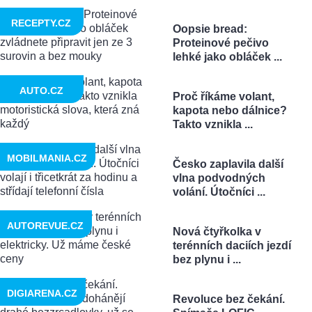
RECEPTY.CZ
Oopsie bread:
Proteinové pečivo
lehké jako obláček ...
AUTO.CZ
Proč říkáme volant,
kapota nebo dálnice?
Takto vznikla ...
MOBILMANIA.CZ
Česko zaplavila další
vlna podvodných
volání. Útočníci ...
AUTOREVUE.CZ
Nová čtyřkolka v
terénních daciích jezdí
bez plynu i ...
DIGIARENA.CZ
Revoluce bez čekání.