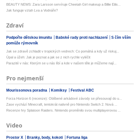
BEAUTY NEWS: Zara Larsson servíruje Cheetah Girl makeup a Billie Eilis...
Jak funguje vztah Lva a Vodnáře?
Zdraví
Podpořte dětskou imunitu
Babské rady proti nachlazení
S čím vším
pomůže rýmovník
Jak se zdravě zchladit v tropických vedrech: Co pomáhá a kdy už riskuj...
Úpal a úžeh: Jak je poznat a jak se z nich rychle vyléčit
Parazité v nás: Kterým se u nás líbí a kde v našem těle je můžeme nají...
Pro nejmenší
Mourissonova poradna
Komiksy
Festival ABC
Forza Horizon 6 (recenze): Oblíbené arkádové závody se přesouvají do u...
Zase vychází Minecraft, tentokrát nativně pro Nintendo Switch 2. Nová ...
Recenze hry Splatoon Raiders. Nintendo proměnilo svou multiplayerovou ...
Video
Prostor X
Branky, body, kokoti
Fortuna liga