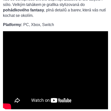
sólo. Velkým tahákem je grafika stylizovaná do
pohádkového fantasy
, plná detailů a barev, která vás nutí
kochat se okolím.
Platformy:
PC, Xbox, Switch