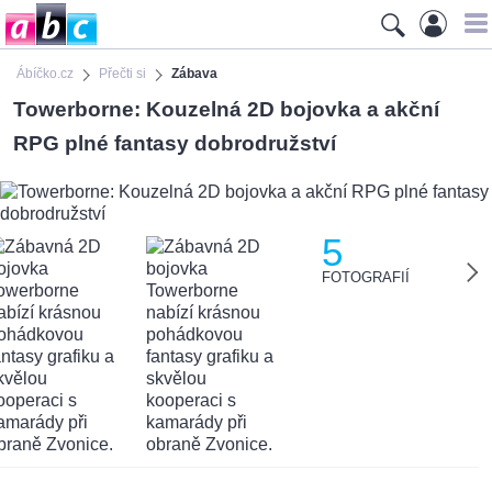
Ábíčko.cz
Přečti si
Zábava
Towerborne: Kouzelná 2D bojovka a akční
RPG plné fantasy dobrodružství
5
FOTOGRAFIÍ