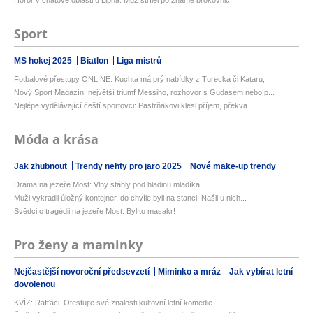
Sport
MS hokej 2025
Biatlon
Liga mistrů
Fotbalové přestupy ONLINE: Kuchta má prý nabídky z Turecka či Kataru, ...
Nový Sport Magazín: největší triumf Messiho, rozhovor s Gudasem nebo p...
Nejlépe vydělávající čeští sportovci: Pastrňákovi klesl příjem, překva...
Móda a krása
Jak zhubnout
Trendy nehty pro jaro 2025
Nové make-up trendy
Drama na jezeře Most: Vlny stáhly pod hladinu mladíka
Muži vykradli úložný kontejner, do chvíle byli na stanci: Našli u nich...
Svědci o tragédii na jezeře Most: Byl to masakr!
Pro ženy a maminky
Nejčastější novoroční předsevzetí
Miminko a mráz
Jak vybírat letní
dovolenou
KVÍZ: Rafťáci. Otestujte své znalosti kultovní letní komedie