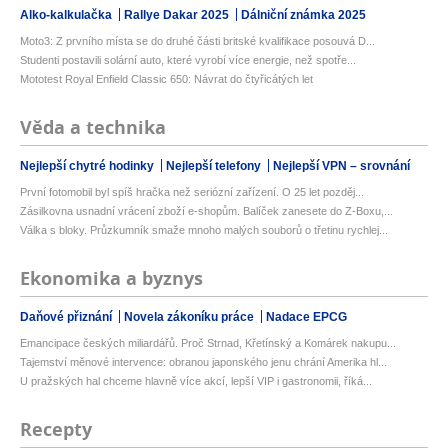
Alko-kalkulačka
Rallye Dakar 2025
Dálniční známka 2025
Moto3: Z prvního místa se do druhé části britské kvalifikace posouvá D...
Studenti postavili solární auto, které vyrobí více energie, než spotře...
Mototest Royal Enfield Classic 650: Návrat do čtyřicátých let
Věda a technika
Nejlepší chytré hodinky
Nejlepší telefony
Nejlepší VPN – srovnání
První fotomobil byl spíš hračka než seriózní zařízení. O 25 let pozděj...
Zásilkovna usnadní vrácení zboží e-shopům. Balíček zanesete do Z-Boxu,...
Válka s bloky. Průzkumník smaže mnoho malých souborů o třetinu rychlej...
Ekonomika a byznys
Daňové přiznání
Novela zákoníku práce
Nadace EPCG
Emancipace českých miliardářů. Proč Strnad, Křetínský a Komárek nakupu...
Tajemství měnové intervence: obranou japonského jenu chrání Amerika hl...
U pražských hal chceme hlavně více akcí, lepší VIP i gastronomii, říká...
Recepty