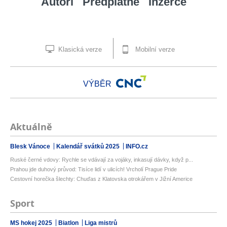
Autoři
Předplatné
Inzerce
Klasická verze
Mobilní verze
VÝBĚR
Aktuálně
Blesk Vánoce
Kalendář svátků 2025
INFO.cz
Ruské černé vdovy: Rychle se vdávají za vojáky, inkasují dávky, když p...
Prahou jde duhový průvod: Tisíce lidí v ulicích! Vrcholí Prague Pride
Cestovní horečka šlechty: Chuďas z Klatovska otrokářem v Jižní Americe
Sport
MS hokej 2025
Biatlon
Liga mistrů