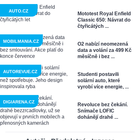
AUTO.CZ
Mototest Royal Enfield
Classic 650: Návrat do
čtyřicátých ...
MOBILMANIA.CZ
O2 nabízí neomezená
data a volání za 499 Kč
měsíčně i bez ...
AUTOREVUE.CZ
Studenti postavili
solární auto, které
vyrobí více energie, ...
DIGIARENA.CZ
Revoluce bez čekání.
Snímače LOFIC
dohánějí drahé ...