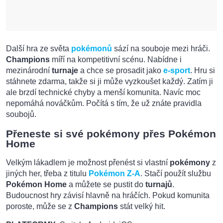
Další hra ze světa
pokémonů
sází na souboje mezi hráči.
Champions
míří na kompetitivní scénu. Nabídne i
mezinárodní
turnaje
a chce se prosadit jako
e-sport
. Hru si
stáhnete zdarma, takže si ji může vyzkoušet každý. Zatím ji
ale brzdí technické chyby a menší komunita. Navíc moc
nepomáhá nováčkům. Počítá s tím, že už znáte pravidla
soubojů.
Přeneste si své pokémony přes Pokémon
Home
Velkým lákadlem je možnost přenést si vlastní
pokémony
z
jiných her, třeba z titulu
Pokémon Z-A
. Stačí použít službu
Pokémon Home
a můžete se pustit do
turnajů
.
Budoucnost hry závisí hlavně na hráčích. Pokud komunita
poroste, může se z
Champions
stát velký hit.