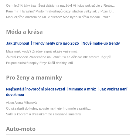
Osm let? Krátký čas. Šest dalších a navždy! Vinícius pokračuje v Realu...
Kam míří Haraslín? Místo mrakodrapů oázy, stadion velký jak v Plzni. B...
Manuel před odletem na ME v atletice: Moc bych si přála medaili. Prozr...
Móda a krása
Jak zhubnout
Trendy nehty pro jaro 2025
Nové make-up trendy
Máte málo vody? Zrádný signál ukáže vaše moč
Životní koncert Ztraceného na Letné: Co se dělo ve VIP stanu? Jágr při...
Erupce sicilské sopky Etny: Ruší desítky letů
Pro ženy a maminky
Nejčastější novoroční předsevzetí
Miminko a mráz
Jak vybírat letní
dovolenou
video Alena Mihulová
Co si zabalit do kufru, abyste na (nejen) u moře zazářily...
Salát s koprem a dresinkem ze zakysané smetany
Auto-moto