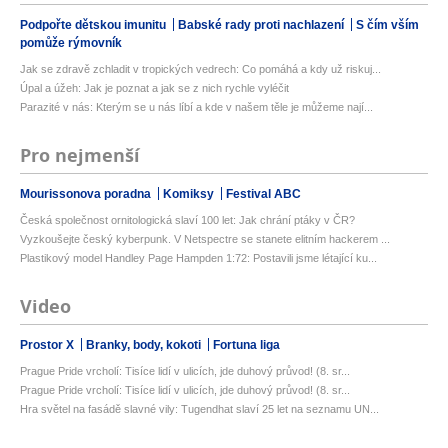
Podpořte dětskou imunitu
Babské rady proti nachlazení
S čím vším
pomůže rýmovník
Jak se zdravě zchladit v tropických vedrech: Co pomáhá a kdy už riskuj...
Úpal a úžeh: Jak je poznat a jak se z nich rychle vyléčit
Parazité v nás: Kterým se u nás líbí a kde v našem těle je můžeme nají...
Pro nejmenší
Mourissonova poradna
Komiksy
Festival ABC
Česká společnost ornitologická slaví 100 let: Jak chrání ptáky v ČR?
Vyzkoušejte český kyberpunk. V Netspectre se stanete elitním hackerem ...
Plastikový model Handley Page Hampden 1:72: Postavili jsme létající ku...
Video
Prostor X
Branky, body, kokoti
Fortuna liga
Prague Pride vrcholí: Tisíce lidí v ulicích, jde duhový průvod! (8. sr...
Prague Pride vrcholí: Tisíce lidí v ulicích, jde duhový průvod! (8. sr...
Hra světel na fasádě slavné vily: Tugendhat slaví 25 let na seznamu UN...