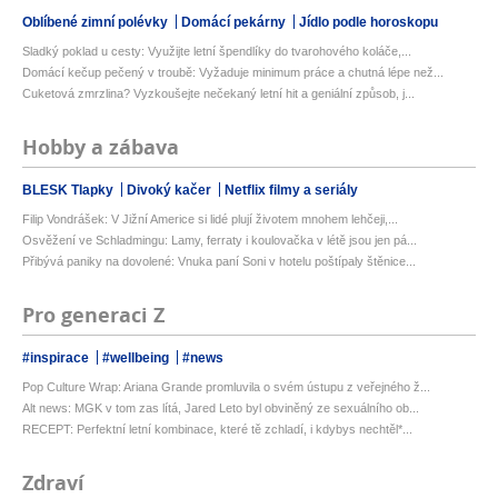
Oblíbené zimní polévky
Domácí pekárny
Jídlo podle horoskopu
Sladký poklad u cesty: Využijte letní špendlíky do tvarohového koláče,...
Domácí kečup pečený v troubě: Vyžaduje minimum práce a chutná lépe než...
Cuketová zmrzlina? Vyzkoušejte nečekaný letní hit a geniální způsob, j...
Hobby a zábava
BLESK Tlapky
Divoký kačer
Netflix filmy a seriály
Filip Vondrášek: V Jižní Americe si lidé plují životem mnohem lehčeji,...
Osvěžení ve Schladmingu: Lamy, ferraty i koulovačka v létě jsou jen pá...
Přibývá paniky na dovolené: Vnuka paní Soni v hotelu poštípaly štěnice...
Pro generaci Z
#inspirace
#wellbeing
#news
Pop Culture Wrap: Ariana Grande promluvila o svém ústupu z veřejného ž...
Alt news: MGK v tom zas lítá, Jared Leto byl obviněný ze sexuálního ob...
RECEPT: Perfektní letní kombinace, které tě zchladí, i kdybys nechtěl*...
Zdraví