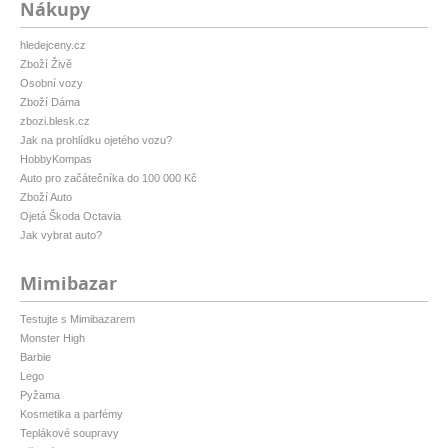
Nákupy
hledejceny.cz
Zboží Živě
Osobní vozy
Zboží Dáma
zbozi.blesk.cz
Jak na prohlídku ojetého vozu?
HobbyKompas
Auto pro začátečníka do 100 000 Kč
Zboží Auto
Ojetá Škoda Octavia
Jak vybrat auto?
Mimibazar
Testujte s Mimibazarem
Monster High
Barbie
Lego
Pyžama
Kosmetika a parfémy
Teplákové soupravy