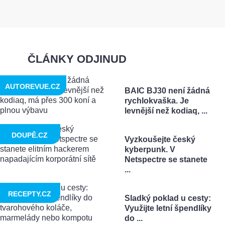
ČLÁNKY ODJINUD
AUTOREVUE.CZ
BAIC BJ30 není žádná
rychlokvaška. Je
levnější než kodiaq, ...
DOUPĚ.CZ
Vyzkoušejte český
kyberpunk. V
Netspectre se stanete
...
RECEPTY.CZ
Sladký poklad u cesty:
Využijte letní špendlíky
do ...