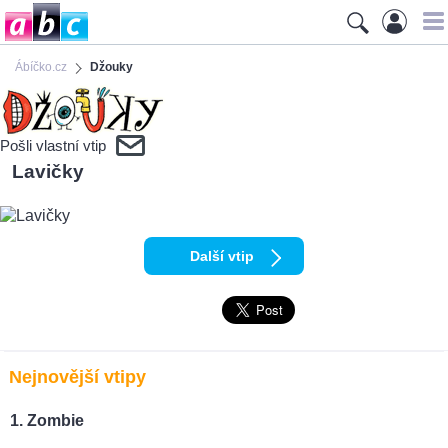
Ábíčko.cz
Džouky
Pošli vlastní vtip
Lavičky
Další vtip
Nejnovější vtipy
Zombie