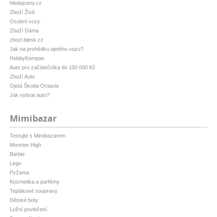
hledejceny.cz
Zboží Živě
Osobní vozy
Zboží Dáma
zbozi.blesk.cz
Jak na prohlídku ojetého vozu?
HobbyKompas
Auto pro začátečníka do 100 000 Kč
Zboží Auto
Ojetá Škoda Octavia
Jak vybrat auto?
Mimibazar
Testujte s Mimibazarem
Monster High
Barbie
Lego
Pyžama
Kosmetika a parfémy
Teplákové soupravy
Dětské boty
Ložní povlečení