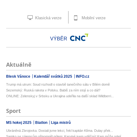
Klasická verze
Mobilní verze
VÝBĚR
Aktuálně
Blesk Vánoce
Kalendář svátků 2025
INFO.cz
Trump má utrum: Soud rozhodl o stavbě tanečního sálu v Bílém domě
Sezemský: Ruská raketa v Polsku. Babiš za ním stojí a co dál?
ONLINE: Zelenskyj v Srbsku a Ukrajina udeřila na další sklad Wildberri...
Sport
MS hokej 2025
Biatlon
Liga mistrů
Ubráněná Zbrojovka. Dostali jsme lekci, řekl kapitán Klíma. Dulay přek...
Samko se zájemcům připomněl gólem: Karviné jsem vděčný! Kam může odejí...