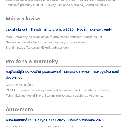
Fotbalové přestupy ONLINE: Slavný klub chce Mercada, Sparta ale měla n...
Móda a krása
Jak zhubnout
Trendy nehty pro jaro 2025
Nové make-up trendy
Marek Ztracený po dvou letech příprav naplnil amfiteátr: Kolaps na Let...
Nesnášíte pondělí? Vědci přišli se zajímavým vysvětlením
Brutální útok v Tanvaldu: Několik pobodaných
Pro ženy a maminky
Nejčastější novoroční předsevzetí
Miminko a mráz
Jak vybírat letní
dovolenou
Okurková limonáda
RECEPT: Kynutý švestkový koláč s drobenkou. Klasika, se kterou zaboduj...
Tohle nikdy neříkejte! Slova, kterými rodiče dětem ubližují ze všeho n...
Auto-moto
Alko-kalkulačka
Rallye Dakar 2025
Dálniční známka 2025