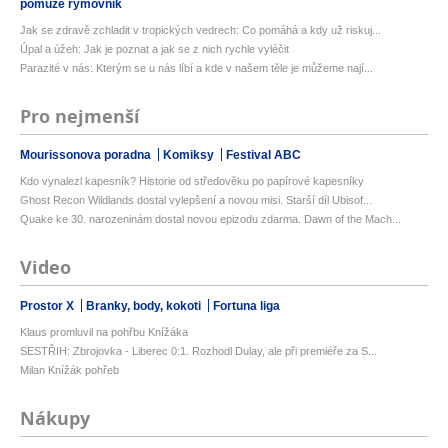
pomůže rýmovník
Jak se zdravě zchladit v tropických vedrech: Co pomáhá a kdy už riskuj...
Úpal a úžeh: Jak je poznat a jak se z nich rychle vyléčit
Parazité v nás: Kterým se u nás líbí a kde v našem těle je můžeme nají...
Pro nejmenší
Mourissonova poradna
Komiksy
Festival ABC
Kdo vynalezl kapesník? Historie od středověku po papírové kapesníky
Ghost Recon Wildlands dostal vylepšení a novou misi. Starší díl Ubisof...
Quake ke 30. narozeninám dostal novou epizodu zdarma. Dawn of the Mach...
Video
Prostor X
Branky, body, kokoti
Fortuna liga
Klaus promluvil na pohřbu Knížáka
SESTŘIH: Zbrojovka - Liberec 0:1. Rozhodl Dulay, ale při premiéře za S...
Milan Knížák pohřeb
Nákupy