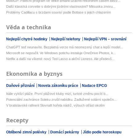
MotoGP: Páteční program ve Velké Británii uzavřel rekordním časem Bezz...
Další klasická corvette s dobrými jízdními vlastnostmi? Mitsuoka znovu...
Problémy Cadillacu s brzdami souvisí podle Bottase s jejich chlazením
Věda a technika
Nejlepší chytré hodinky
Nejlepší telefony
Nejlepší VPN – srovnání
ChatGPT teď neunavíte. Bezplatná verze má neomezený chat a lepší model...
Microsoft se nepoučil. Ve Windows potichu instaluje OneDrive Photos, k...
Netflix a další na víkend: nový Ted Lasso a akční Lioness. Ale předevš...
Ekonomika a byznys
Daňové přiznání
Novela zákoníku práce
Nadace EPCG
Itálie vyklízí pláže. První plážové kluby mizí, turisté změnu pocítí b...
Potenciální zachránce Soleku zrušil nabídku. Zadlužené solární společn...
V bratislavské rafinerii Slovnaft hořela nádrž, výbuch otřásl okolím
Recepty
Oblíbené zimní polévky
Domácí pekárny
Jídlo podle horoskopu