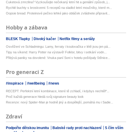
Cuketová zmrzlina? Vyzkoušejte nečekaný letní hit a geniální způsob, j...
Rychlé buchty s broskvemi: 5 receptů na sladké letní moučníky, které m...
Oopsie bread: Proteinové pečivo lehké jako obláček zvládnete připravit...
Hobby a zábava
BLESK Tlapky
Divoký kačer
Netflix filmy a seriály
Osvěžení ve Schladmingu: Lamy, ferraty i koulovačka v létě jsou jen pá...
Tipy na víkend: Harry Potter na výstavě! Folklor, bitvy i setkání vodn...
Přibývá paniky na dovolené: Vnuka paní Soni v hotelu poštípaly štěnice...
Pro generaci Z
#inspirace
#wellbeing
#news
RECEPT: Perfektní letní kombinace, které tě zchladí, i kdybys nechtěl*...
Proč každá generace hledá svůj signature beauty look
Recenze: nový Spider-Man je hodně jiný a dospělejší, pomáhá mu i Sadie...
Zdraví
Podpořte dětskou imunitu
Babské rady proti nachlazení
S čím vším