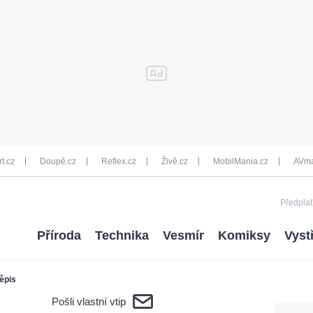
rt.cz
Doupě.cz
Reflex.cz
Živě.cz
MobilMania.cz
AVma
Předplať
Příroda
Technika
Vesmír
Komiksy
Vyst
ěpis
Pošli vlastní vtip