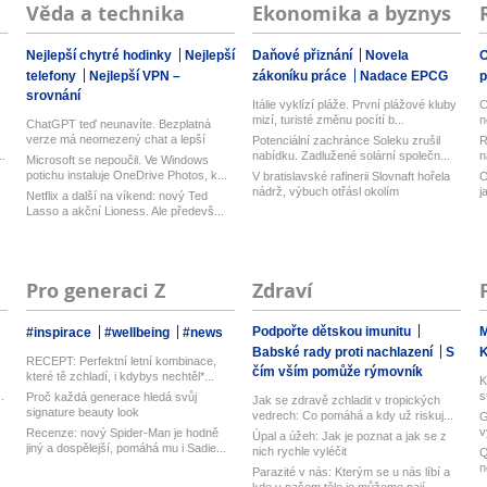
Věda a technika
Ekonomika a byznys
Nejlepší chytré hodinky
Nejlepší
Daňové přiznání
Novela
O
telefony
Nejlepší VPN –
zákoníku práce
Nadace EPCG
srovnání
Itálie vyklízí pláže. První plážové kluby
C
mizí, turisté změnu pocítí b...
n
ChatGPT teď neunavíte. Bezplatná
verze má neomezený chat a lepší
Potenciální zachránce Soleku zrušil
R
model...
.
nabídku. Zadlužené solární společn...
n
Microsoft se nepoučil. Ve Windows
potichu instaluje OneDrive Photos, k...
V bratislavské rafinerii Slovnaft hořela
O
nádrž, výbuch otřásl okolím
j
Netflix a další na víkend: nový Ted
Lasso a akční Lioness. Ale předevš...
Pro generaci Z
Zdraví
Podpořte dětskou imunitu
M
#inspirace
#wellbeing
#news
Babské rady proti nachlazení
S
RECEPT: Perfektní letní kombinace,
čím vším pomůže rýmovník
které tě zchladí, i kdybys nechtěl*...
K
.
s
Proč každá generace hledá svůj
Jak se zdravě zchladit v tropických
signature beauty look
vedrech: Co pomáhá a kdy už riskuj...
G
.
v
Recenze: nový Spider-Man je hodně
Úpal a úžeh: Jak je poznat a jak se z
U
jiný a dospělejší, pomáhá mu i Sadie...
nich rychle vyléčit
Q
n
Parazité v nás: Kterým se u nás líbí a
M