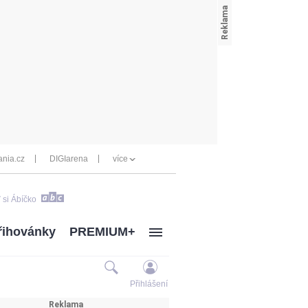
nia.cz
DIGIarena
více
 si Ábíčko
řihovánky
PREMIUM+
Přihlášení