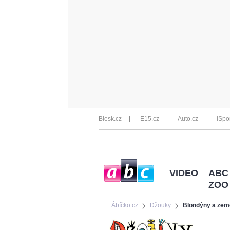
Blesk.cz
E15.cz
Auto.cz
iSpo
VIDEO
ABC
ZOO
Ábíčko.cz
Džouky
Blondýny a zem