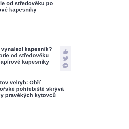
 vynalezl kapesník?
orie od středověku
papírové kapesníky