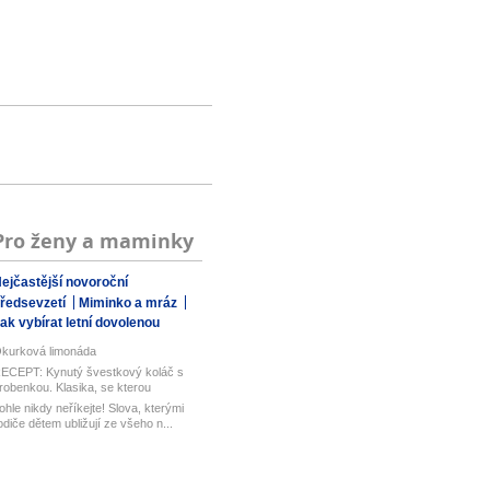
Pro ženy a maminky
ejčastější novoroční
ředsevzetí
Miminko a mráz
ak vybírat letní dovolenou
kurková limonáda
ECEPT: Kynutý švestkový koláč s
robenkou. Klasika, se kterou
aboduj...
ohle nikdy neříkejte! Slova, kterými
odiče dětem ubližují ze všeho n...