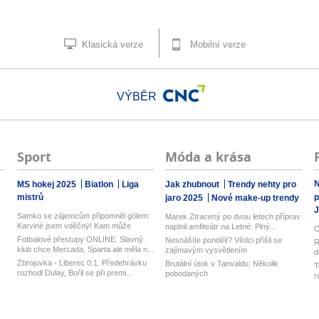
Klasická verze
Mobilní verze
VÝBĚR
Sport
Móda a krása
N
MS hokej 2025
Biatlon
Liga
Jak zhubnout
Trendy nehty pro
mistrů
p
jaro 2025
Nové make-up trendy
J
Samko se zájemcům připomněl gólem:
Marek Ztracený po dvou letech příprav
Karviné jsem vděčný! Kam může
naplnil amfiteátr na Letné: Plný...
O
odejí...
Fotbalové přestupy ONLINE: Slavný
Nesnášíte pondělí? Vědci přišli se
R
klub chce Mercada, Sparta ale měla n...
zajímavým vysvětlením
d
z
Zbrojovka - Liberec 0:1. Předehrávku
Brutální útok v Tanvaldu: Několik
T
rozhodl Dulay, Bořil se při premi...
pobodaných
r