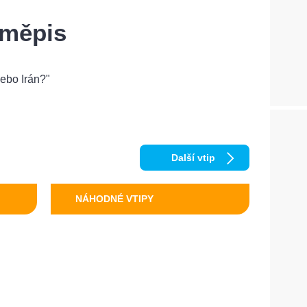
eměpis
nebo Irán?"
Další vtip
NÁHODNÉ VTIPY