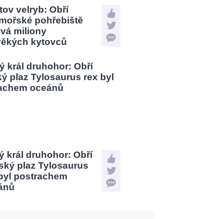
tov velryb: Obří
mořské pohřebiště
vá miliony
věkých kytovců
 král druhohor: Obří
ský plaz Tylosaurus
 byl postrachem
ánů