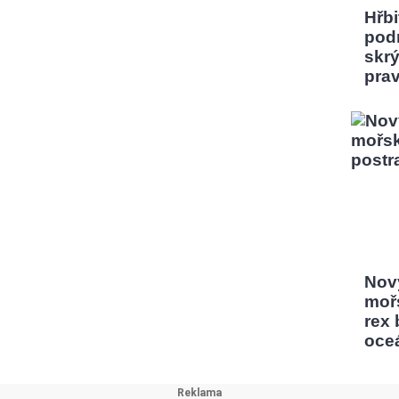
Hřbi
pod
skrý
pra
Nový
moř
rex
oce