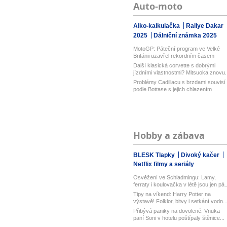
Auto-moto
Alko-kalkulačka
Rallye Dakar
2025
Dálniční známka 2025
MotoGP: Páteční program ve Velké
Británii uzavřel rekordním časem
Bezz...
Další klasická corvette s dobrými
jízdními vlastnostmi? Mitsuoka znovu..
Problémy Cadillacu s brzdami souvisí
podle Bottase s jejich chlazením
Hobby a zábava
BLESK Tlapky
Divoký kačer
Netflix filmy a seriály
Osvěžení ve Schladmingu: Lamy,
ferraty i koulovačka v létě jsou jen pá..
Tipy na víkend: Harry Potter na
výstavě! Folklor, bitvy i setkání vodn..
Přibývá paniky na dovolené: Vnuka
paní Soni v hotelu poštípaly štěnice...