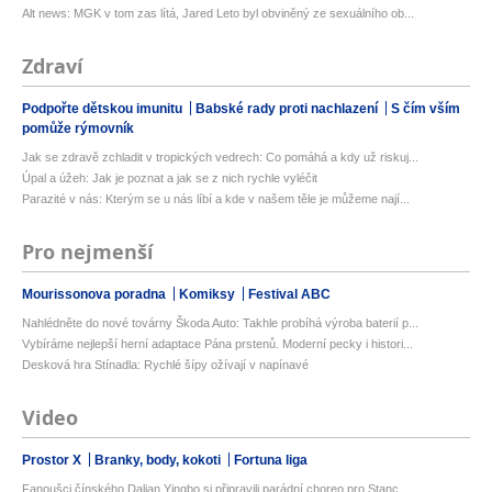
Alt news: MGK v tom zas lítá, Jared Leto byl obviněný ze sexuálního ob...
Zdraví
Podpořte dětskou imunitu
Babské rady proti nachlazení
S čím vším
pomůže rýmovník
Jak se zdravě zchladit v tropických vedrech: Co pomáhá a kdy už riskuj...
Úpal a úžeh: Jak je poznat a jak se z nich rychle vyléčit
Parazité v nás: Kterým se u nás líbí a kde v našem těle je můžeme nají...
Pro nejmenší
Mourissonova poradna
Komiksy
Festival ABC
Nahlédněte do nové továrny Škoda Auto: Takhle probíhá výroba baterií p...
Vybíráme nejlepší herní adaptace Pána prstenů. Moderní pecky i histori...
Desková hra Stínadla: Rychlé šípy ožívají v napínavé
Video
Prostor X
Branky, body, kokoti
Fortuna liga
Fanoušci čínského Dalian Yingbo si připravili parádní choreo pro Stanc...