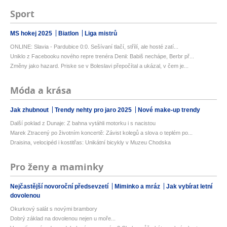
Sport
MS hokej 2025
Biatlon
Liga mistrů
ONLINE: Slavia - Pardubice 0:0. Sešívaní tlačí, střílí, ale hosté zatí...
Uniklo z Facebooku nového repre trenéra Denii: Babiš nechápe, Berbr př...
Změny jako hazard. Priske se v Boleslavi přepočítal a ukázal, v čem je...
Móda a krása
Jak zhubnout
Trendy nehty pro jaro 2025
Nové make-up trendy
Další poklad z Dunaje: Z bahna vytáhli motorku i s nacistou
Marek Ztracený po životním koncertě: Závist kolegů a slova o teplém po...
Draisina, velocipéd i kostitřas: Unikátní bicykly v Muzeu Chodska
Pro ženy a maminky
Nejčastější novoroční předsevzetí
Miminko a mráz
Jak vybírat letní
dovolenou
Okurkový salát s novými brambory
Dobrý základ na dovolenou nejen u moře...