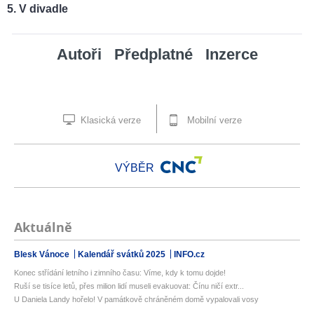
V divadle
Autoři
Předplatné
Inzerce
Klasická verze
Mobilní verze
VÝBĚR
Aktuálně
Blesk Vánoce
Kalendář svátků 2025
INFO.cz
Konec střídání letního i zimního času: Víme, kdy k tomu dojde!
Ruší se tisíce letů, přes milion lidí museli evakuovat: Čínu ničí extr...
U Daniela Landy hořelo! V památkově chráněném domě vypalovali vosy