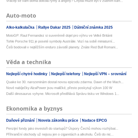
Vracejí se vám doma dokola rýmy a angíny? Chyba může být v zubním kart...
Auto-moto
Alko-kalkulačka
Rallye Dakar 2025
Dálniční známka 2025
MotoGP: Raul Fernandez si suverénně dojel pro výhru ve Velké Británii
Tohle Porsche 911 je poseté symboly Austrálie. Vozí na sobě miniaturní...
Češi bodovali v nejtěžším enduro závodě planety. Znáte Red Bull Romani...
Věda a technika
Nejlepší chytré hodinky
Nejlepší telefony
Nejlepší VPN – srovnání
Quake ke 30. narozeninám dostal novou epizodu zdarma. Dawn of the Mach...
Nové nabíječky AlzaPower jsou maličké, přesto poskytují výkon 100 W
Další dinosaurus vyhyne. Microsoft předělává Správu tisku ve Windows 1...
Ekonomika a byznys
Daňové přiznání
Novela zákoníku práce
Nadace EPCG
Penzijní fondy jako investoři do startupů? Úspory Čechů mohou rozhýbat...
Příhraniční obchody už nejsou jen o cigaretách a alkoholu. Češi do nic...