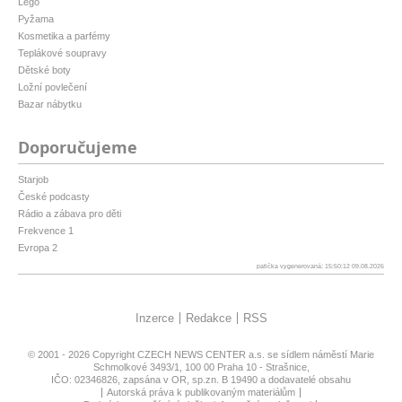
Lego
Pyžama
Kosmetika a parfémy
Teplákové soupravy
Dětské boty
Ložní povlečení
Bazar nábytku
Doporučujeme
Starjob
České podcasty
Rádio a zábava pro děti
Frekvence 1
Evropa 2
patička vygenerovaná: 15:50:12 09.08.2026
Inzerce
Redakce
RSS
© 2001 - 2026 Copyright
CZECH NEWS CENTER a.s.
se sídlem náměstí Marie
Schmolkové 3493/1, 100 00 Praha 10 - Strašnice,
IČO: 02346826, zapsána v OR, sp.zn. B 19490 a dodavatelé obsahu
Autorská práva k publikovaným materiálům