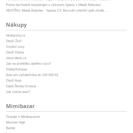
Priske byl hodně nespokojen s výkonem Sparty v Mladé Boleslavi
SESTŘIH: Mladá Boleslav - Sparta 2:0. Bezzubí Letenští opět ztratili. ...
Nákupy
hledejceny.cz
Zboží Živě
Osobní vozy
Zboží Dáma
zbozi.blesk.cz
Jak na prohlídku ojetého vozu?
HobbyKompas
Auto pro začátečníka do 100 000 Kč
Zboží Auto
Ojetá Škoda Octavia
Jak vybrat auto?
Mimibazar
Testujte s Mimibazarem
Monster High
Barbie