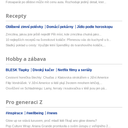
Fotoaparát po dědovi může mít cenu auta. Rozhoduje jediný detail, kter...
Recepty
Oblíbené zimní polévky
Domácí pekárny
Jídlo podle horoskopu
Zmrzlina, jakou jste ještě nejedli! Pět míst, kde zmrzlina chutná jako...
10 nejlepších receptů na švestkové koláče: Přenesou vás do kuchyně u b...
Sladký poklad u cesty: Využijte letní špendlíky do tvarohového koláče,...
Hobby a zábava
BLESK Tlapky
Divoký kačer
Netflix filmy a seriály
Cestovní horečka šlechty: Chuďas z Klatovska otrokářem v Jižní Americe
Filip Vondrášek: V Jižní Americe si lidé plují životem mnohem lehčeji,...
Osvěžení ve Schladmingu: Lamy, ferraty i koulovačka v létě jsou jen pá...
Pro generaci Z
#inspirace
#wellbeing
#news
Glow up se stává luxusem, proč mladí lidé říkají ano glow downu?
Pop Culture Wrap: Ariana Grande promluvila o svém ústupu z veřejného ž...