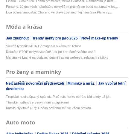
Finsko - Česko 5:4. Těsná přestřelka, velké zklamání. Osmnáctka je mim...
Persony. 10 českých hokejistů s nejvyšším průměrem bodů na zápas v his...
Liga očima fanoušků: Chorého ve Slavii zpět nechtějí, sestava Plzně vy...
Móda a krása
Jak zhubnout
Trendy nehty pro jaro 2025
Nové make-up trendy
Soutěž týdeníku AHA TV magazín o kávovar Tchibo
Řekněte STOP mdlým vlasům! Jak jim zaručeně vrátíte lesk?
Mariánské Lázně na podzim: ideální čas na wellness, relaxaci i zážitky
Pro ženy a maminky
Nejčastější novoroční předsevzetí
Miminko a mráz
Jak vybírat letní
dovolenou
Tropické noci a špatný spánek: Proč nás horko obírá o klid a kdy už jd...
Thajské nudle s červeným kari a paprikami
Kamila Nývltová (37): Občas potřebuji mít ve všem pravdu...
Auto-moto
Alko-kalkulačka
Rallye Dakar 2025
Dálniční známka 2025