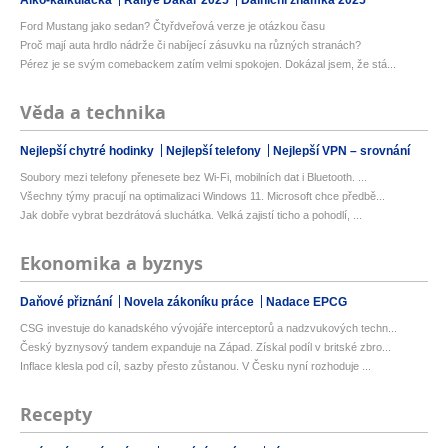
Ford Mustang jako sedan? Čtyřdveřová verze je otázkou času
Proč mají auta hrdlo nádrže či nabíjecí zásuvku na různých stranách?
Pérez je se svým comebackem zatím velmi spokojen. Dokázal jsem, že stá...
Věda a technika
Nejlepší chytré hodinky
Nejlepší telefony
Nejlepší VPN – srovnání
Soubory mezi telefony přenesete bez Wi-Fi, mobilních dat i Bluetooth. ...
Všechny týmy pracují na optimalizaci Windows 11. Microsoft chce předbě...
Jak dobře vybrat bezdrátová sluchátka. Velká zajistí ticho a pohodlí, ...
Ekonomika a byznys
Daňové přiznání
Novela zákoníku práce
Nadace EPCG
CSG investuje do kanadského vývojáře interceptorů a nadzvukových techn...
Český byznysový tandem expanduje na Západ. Získal podíl v britské zbro...
Inflace klesla pod cíl, sazby přesto zůstanou. V Česku nyní rozhoduje ...
Recepty