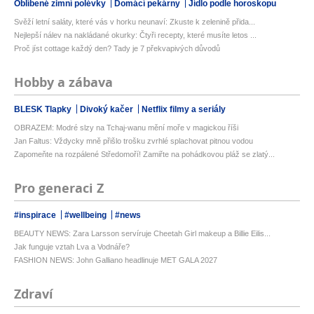
Oblíbené zimní polévky
Domácí pekárny
Jídlo podle horoskopu
Svěží letní saláty, které vás v horku neunaví: Zkuste k zelenině přida...
Nejlepší nálev na nakládané okurky: Čtyři recepty, které musíte letos ...
Proč jíst cottage každý den? Tady je 7 překvapivých důvodů
Hobby a zábava
BLESK Tlapky
Divoký kačer
Netflix filmy a seriály
OBRAZEM: Modré slzy na Tchaj-wanu mění moře v magickou říši
Jan Faltus: Vždycky mně přišlo trošku zvrhlé splachovat pitnou vodou
Zapomeňte na rozpálené Středomoří! Zamiřte na pohádkovou pláž se zlatý...
Pro generaci Z
#inspirace
#wellbeing
#news
BEAUTY NEWS: Zara Larsson servíruje Cheetah Girl makeup a Billie Eilis...
Jak funguje vztah Lva a Vodnáře?
FASHION NEWS: John Galliano headlinuje MET GALA 2027
Zdraví