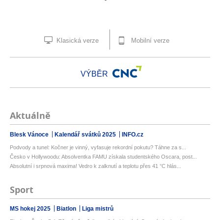
Klasická verze
Mobilní verze
VÝBĚR
Aktuálně
Blesk Vánoce
Kalendář svátků 2025
INFO.cz
Podvody a tunel: Kočner je vinný, vyfasuje rekordní pokutu? Táhne za s...
Česko v Hollywoodu: Absolventka FAMU získala studentského Oscara, post...
Absolutní i srpnová maxima! Vedro k zalknutí a teplotu přes 41 °C hlás...
Sport
MS hokej 2025
Biatlon
Liga mistrů