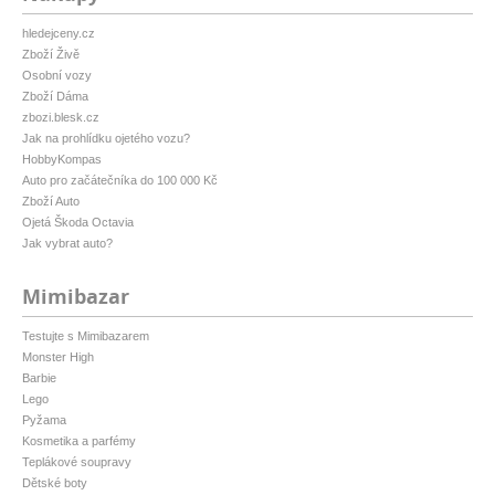
hledejceny.cz
Zboží Živě
Osobní vozy
Zboží Dáma
zbozi.blesk.cz
Jak na prohlídku ojetého vozu?
HobbyKompas
Auto pro začátečníka do 100 000 Kč
Zboží Auto
Ojetá Škoda Octavia
Jak vybrat auto?
Mimibazar
Testujte s Mimibazarem
Monster High
Barbie
Lego
Pyžama
Kosmetika a parfémy
Teplákové soupravy
Dětské boty