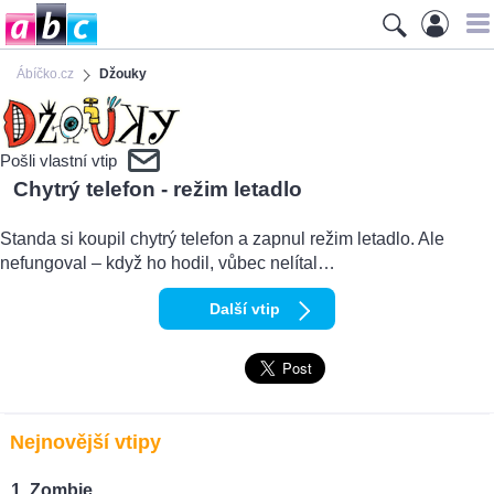
Ábíčko.cz
Džouky
Pošli vlastní vtip
Chytrý telefon - režim letadlo
Standa si koupil chytrý telefon a zapnul režim letadlo. Ale
nefungoval – když ho hodil, vůbec nelítal…
Další vtip
Nejnovější vtipy
Zombie