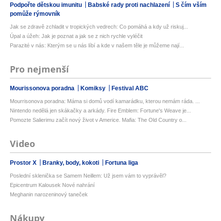
Podpořte dětskou imunitu
Babské rady proti nachlazení
S čím vším
pomůže rýmovník
Jak se zdravě zchladit v tropických vedrech: Co pomáhá a kdy už riskuj...
Úpal a úžeh: Jak je poznat a jak se z nich rychle vyléčit
Parazité v nás: Kterým se u nás líbí a kde v našem těle je můžeme nají...
Pro nejmenší
Mourissonova poradna
Komiksy
Festival ABC
Mourrisonova poradna: Máma si domů vodí kamarádku, kterou nemám ráda. ...
Nintendo nedělá jen skákačky a arkády. Fire Emblem: Fortune's Weave je...
Pomozte Salierimu začít nový život v Americe. Mafia: The Old Country o...
Video
Prostor X
Branky, body, kokoti
Fortuna liga
Poslední sklenička se Samem Neillem: Už jsem vám to vyprávěl?
Epicentrum Kalousek Nové nahrání
Meghanin narozeninový taneček
Nákupy