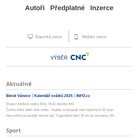
Autoři
Předplatné
Inzerce
Klasická verze
Mobilní verze
VÝBĚR
Aktuálně
Blesk Vánoce
Kalendář svátků 2025
INFO.cz
Erupce sicilské sopky Etny: Ruší desítky letů
Česko čeká další vlna veder: Teploty vystoupají nad tropických 32 stup...
Hra světel na fasádě slavné vily: Tugendhat slaví 25 let na seznamu UN...
Sport