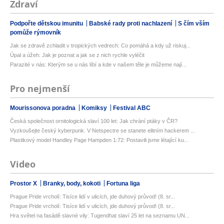
Zdraví
Podpořte dětskou imunitu
Babské rady proti nachlazení
S čím vším
pomůže rýmovník
Jak se zdravě zchladit v tropických vedrech: Co pomáhá a kdy už riskuj...
Úpal a úžeh: Jak je poznat a jak se z nich rychle vyléčit
Parazité v nás: Kterým se u nás líbí a kde v našem těle je můžeme nají...
Pro nejmenší
Mourissonova poradna
Komiksy
Festival ABC
Česká společnost ornitologická slaví 100 let: Jak chrání ptáky v ČR?
Vyzkoušejte český kyberpunk. V Netspectre se stanete elitním hackerem ...
Plastikový model Handley Page Hampden 1:72: Postavili jsme létající ku...
Video
Prostor X
Branky, body, kokoti
Fortuna liga
Prague Pride vrcholí: Tisíce lidí v ulicích, jde duhový průvod! (8. sr...
Prague Pride vrcholí: Tisíce lidí v ulicích, jde duhový průvod! (8. sr...
Hra světel na fasádě slavné vily: Tugendhat slaví 25 let na seznamu UN...