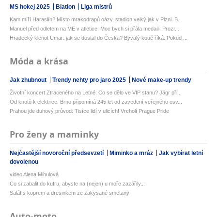
MS hokej 2025
Biatlon
Liga mistrů
Kam míří Haraslín? Místo mrakodrapů oázy, stadion velký jak v Plzni. B...
Manuel před odletem na ME v atletice: Moc bych si přála medaili. Prozr...
Hradecký klenot Umar: jak se dostal do Česka? Bývalý kouč říká: Pokud ...
Móda a krása
Jak zhubnout
Trendy nehty pro jaro 2025
Nové make-up trendy
Životní koncert Ztraceného na Letné: Co se dělo ve VIP stanu? Jágr při...
Od knotů k elektrice: Brno připomíná 245 let od zavedení veřejného osv...
Prahou jde duhový průvod: Tisíce lidí v ulicích! Vrcholí Prague Pride
Pro ženy a maminky
Nejčastější novoroční předsevzetí
Miminko a mráz
Jak vybírat letní
dovolenou
video Alena Mihulová
Co si zabalit do kufru, abyste na (nejen) u moře zazářily...
Salát s koprem a dresinkem ze zakysané smetany
Auto-moto