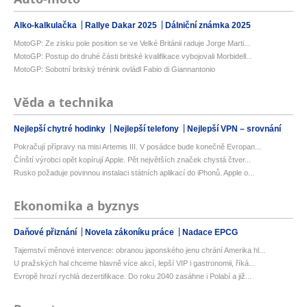
Alko-kalkulačka
Rallye Dakar 2025
Dálniční známka 2025
MotoGP: Ze zisku pole position se ve Velké Británii raduje Jorge Marti...
MotoGP: Postup do druhé části britské kvalifikace vybojovali Morbidell...
MotoGP: Sobotní britský trénink ovládl Fabio di Giannantonio
Věda a technika
Nejlepší chytré hodinky
Nejlepší telefony
Nejlepší VPN – srovnání
Pokračují přípravy na misi Artemis III. V posádce bude konečně Evropan...
Čínští výrobci opět kopírují Apple. Pět největších značek chystá čtver...
Rusko požaduje povinnou instalaci státních aplikací do iPhonů. Apple o...
Ekonomika a byznys
Daňové přiznání
Novela zákoníku práce
Nadace EPCG
Tajemství měnové intervence: obranou japonského jenu chrání Amerika hl...
U pražských hal chceme hlavně více akcí, lepší VIP i gastronomii, říká...
Evropě hrozí rychlá dezertifikace. Do roku 2040 zasáhne i Polabí a již...