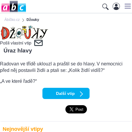
Ábíčko.cz
Džouky
Pošli vlastní vtip
Úraz hlavy
Radovan ve třídě uklouzl a praštil se do hlavy. V nemocnici
před něj postavili židli a ptali se: „Kolik židlí vidíš?“
„A ve které řadě?“
Další vtip
Nejnovější vtipy