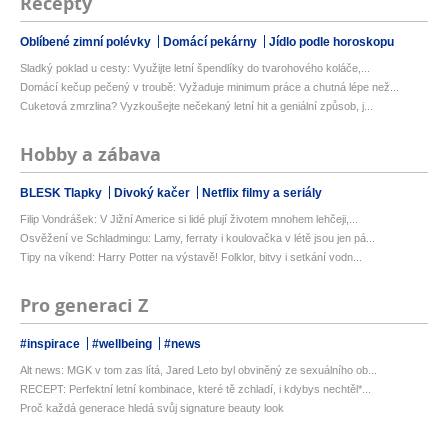
Recepty
Oblíbené zimní polévky
Domácí pekárny
Jídlo podle horoskopu
Sladký poklad u cesty: Využijte letní špendlíky do tvarohového koláče,...
Domácí kečup pečený v troubě: Vyžaduje minimum práce a chutná lépe než...
Cuketová zmrzlina? Vyzkoušejte nečekaný letní hit a geniální způsob, j...
Hobby a zábava
BLESK Tlapky
Divoký kačer
Netflix filmy a seriály
Filip Vondrášek: V Jižní Americe si lidé plují životem mnohem lehčeji,...
Osvěžení ve Schladmingu: Lamy, ferraty i koulovačka v létě jsou jen pá...
Tipy na víkend: Harry Potter na výstavě! Folklor, bitvy i setkání vodn...
Pro generaci Z
#inspirace
#wellbeing
#news
Alt news: MGK v tom zas lítá, Jared Leto byl obviněný ze sexuálního ob...
RECEPT: Perfektní letní kombinace, které tě zchladí, i kdybys nechtěl*...
Proč každá generace hledá svůj signature beauty look