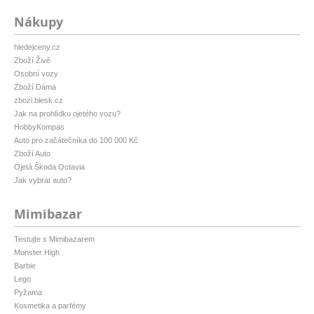
Nákupy
hledejceny.cz
Zboží Živě
Osobní vozy
Zboží Dáma
zbozi.blesk.cz
Jak na prohlídku ojetého vozu?
HobbyKompas
Auto pro začátečníka do 100 000 Kč
Zboží Auto
Ojetá Škoda Octavia
Jak vybrat auto?
Mimibazar
Testujte s Mimibazarem
Monster High
Barbie
Lego
Pyžama
Kosmetika a parfémy