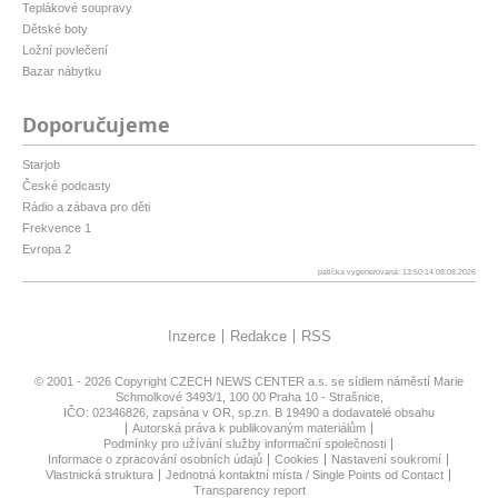
Teplákové soupravy
Dětské boty
Ložní povlečení
Bazar nábytku
Doporučujeme
Starjob
České podcasty
Rádio a zábava pro děti
Frekvence 1
Evropa 2
patička vygenerovaná: 13:50:14 08.08.2026
Inzerce
Redakce
RSS
© 2001 - 2026 Copyright
CZECH NEWS CENTER a.s.
se sídlem náměstí Marie
Schmolkové 3493/1, 100 00 Praha 10 - Strašnice,
IČO: 02346826, zapsána v OR, sp.zn. B 19490 a dodavatelé obsahu
Autorská práva k publikovaným materiálům
Podmínky pro užívání služby informační společnosti
Informace o zpracování osobních údajů
Cookies
Nastavení soukromí
Vlastnická struktura
Jednotná kontaktní místa / Single Points od Contact
Transparency report