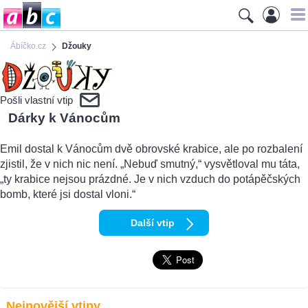
Ábíčko.cz
Džouky
Pošli vlastní vtip
Dárky k Vánocům
Emil dostal k Vánocům dvě obrovské krabice, ale po rozbalení
zjistil, že v nich nic není. „Nebuď smutný,“ vysvětloval mu táta,
„ty krabice nejsou prázdné. Je v nich vzduch do potápěčských
bomb, které jsi dostal vloni.“
Další vtip
Nejnovější vtipy