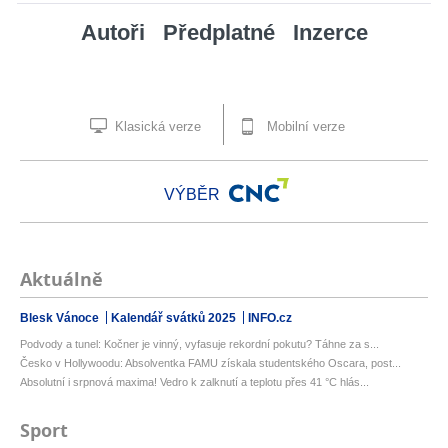
Autoři
Předplatné
Inzerce
Klasická verze
Mobilní verze
VÝBĚR
Aktuálně
Blesk Vánoce
Kalendář svátků 2025
INFO.cz
Podvody a tunel: Kočner je vinný, vyfasuje rekordní pokutu? Táhne za s...
Česko v Hollywoodu: Absolventka FAMU získala studentského Oscara, post...
Absolutní i srpnová maxima! Vedro k zalknutí a teplotu přes 41 °C hlás...
Sport