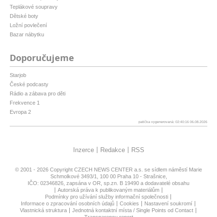
Teplákové soupravy
Dětské boty
Ložní povlečení
Bazar nábytku
Doporučujeme
Starjob
České podcasty
Rádio a zábava pro děti
Frekvence 1
Evropa 2
patička vygenerovaná: 02:40:16 06.08.2026
Inzerce
Redakce
RSS
© 2001 - 2026 Copyright
CZECH NEWS CENTER a.s.
se sídlem náměstí Marie
Schmolkové 3493/1, 100 00 Praha 10 - Strašnice,
IČO: 02346826, zapsána v OR, sp.zn. B 19490 a dodavatelé obsahu
Autorská práva k publikovaným materiálům
Podmínky pro užívání služby informační společnosti
Informace o zpracování osobních údajů
Cookies
Nastavení soukromí
Vlastnická struktura
Jednotná kontaktní místa / Single Points od Contact
Transparency report