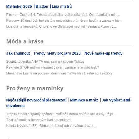
MS hokej 2025
Biatlon
Liga mistrů
Finsko - Česko 5:4. Těsná přestřelka, velké zklamání. Osmnáctka je mim...
Persony. 10 českých hokejistů s nejvyšším průměrem bodů na zápas v his...
Liga očima fanoušků: Chorého ve Slavii zpět nechtějí, sestava Plzně vy...
Móda a krása
Jak zhubnout
Trendy nehty pro jaro 2025
Nové make-up trendy
Soutěž týdeníku AHA TV magazín o kávovar Tchibo
Řekněte STOP mdlým vlasům! Jak jim zaručeně vrátíte lesk?
Mariánské Lázně na podzim: ideální čas na wellness, relaxaci i zážitky
Pro ženy a maminky
Nejčastější novoroční předsevzetí
Miminko a mráz
Jak vybírat letní
dovolenou
Tropické noci a špatný spánek: Proč nás horko obírá o klid a kdy už jd...
Thajské nudle s červeným kari a paprikami
Kamila Nývltová (37): Občas potřebuji mít ve všem pravdu...