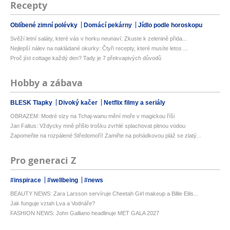
Recepty
Oblíbené zimní polévky
Domácí pekárny
Jídlo podle horoskopu
Svěží letní saláty, které vás v horku neunaví: Zkuste k zelenině přida...
Nejlepší nálev na nakládané okurky: Čtyři recepty, které musíte letos ...
Proč jíst cottage každý den? Tady je 7 překvapivých důvodů
Hobby a zábava
BLESK Tlapky
Divoký kačer
Netflix filmy a seriály
OBRAZEM: Modré slzy na Tchaj-wanu mění moře v magickou říši
Jan Faltus: Vždycky mně přišlo trošku zvrhlé splachovat pitnou vodou
Zapomeňte na rozpálené Středomoří! Zamiřte na pohádkovou pláž se zlatý...
Pro generaci Z
#inspirace
#wellbeing
#news
BEAUTY NEWS: Zara Larsson servíruje Cheetah Girl makeup a Billie Eilis...
Jak funguje vztah Lva a Vodnáře?
FASHION NEWS: John Galliano headlinuje MET GALA 2027