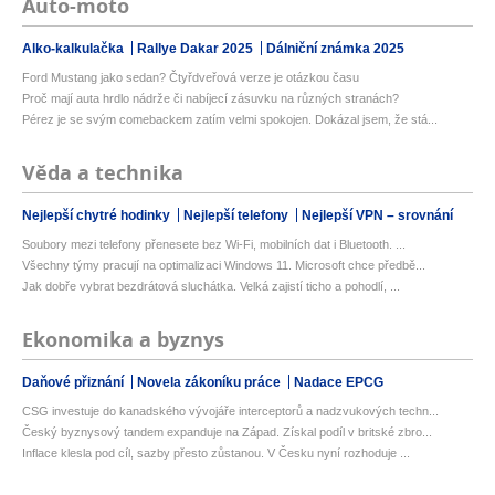
Auto-moto
Alko-kalkulačka
Rallye Dakar 2025
Dálniční známka 2025
Ford Mustang jako sedan? Čtyřdveřová verze je otázkou času
Proč mají auta hrdlo nádrže či nabíjecí zásuvku na různých stranách?
Pérez je se svým comebackem zatím velmi spokojen. Dokázal jsem, že stá...
Věda a technika
Nejlepší chytré hodinky
Nejlepší telefony
Nejlepší VPN – srovnání
Soubory mezi telefony přenesete bez Wi-Fi, mobilních dat i Bluetooth. ...
Všechny týmy pracují na optimalizaci Windows 11. Microsoft chce předbě...
Jak dobře vybrat bezdrátová sluchátka. Velká zajistí ticho a pohodlí, ...
Ekonomika a byznys
Daňové přiznání
Novela zákoníku práce
Nadace EPCG
CSG investuje do kanadského vývojáře interceptorů a nadzvukových techn...
Český byznysový tandem expanduje na Západ. Získal podíl v britské zbro...
Inflace klesla pod cíl, sazby přesto zůstanou. V Česku nyní rozhoduje ...