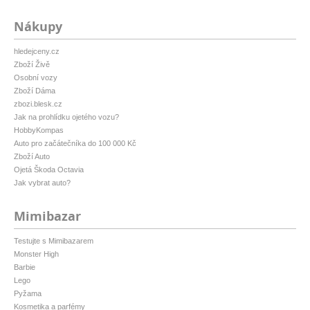
Nákupy
hledejceny.cz
Zboží Živě
Osobní vozy
Zboží Dáma
zbozi.blesk.cz
Jak na prohlídku ojetého vozu?
HobbyKompas
Auto pro začátečníka do 100 000 Kč
Zboží Auto
Ojetá Škoda Octavia
Jak vybrat auto?
Mimibazar
Testujte s Mimibazarem
Monster High
Barbie
Lego
Pyžama
Kosmetika a parfémy