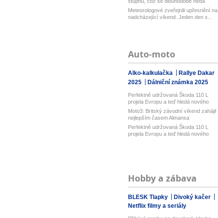
stupňů, což se dlouhodobě nedá
vydržet...
Meteorologové zveřejnili upřesnění na
nadcházející víkend. Jeden den s...
Auto-moto
Alko-kalkulačka
Rallye Dakar
2025
Dálniční známka 2025
Perfektně udržovaná Škoda 110 L
projela Evropu a teď hledá nového
dobr...
Moto3: Britský závodní víkend zahájil
nejlepším časem Almansa
Perfektně udržovaná Škoda 110 L
projela Evropu a teď hledá nového
dobr...
Hobby a zábava
BLESK Tlapky
Divoký kačer
Netflix filmy a seriály