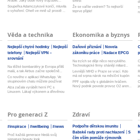
Arábie. Jaký bude nový trojzubec...
smršť
d
z
Soupeřka Adamczykové končí, mluvila
Že se vaříte vedrem? To nejhorší
T
o vyhoření: Oheň ve mně už prostě ...
teprve přijde!
r
Věda a technika
Ekonomika a byznys
Nejlepší chytré hodinky
Nejlepší
Daňové přiznání
Novela
O
telefony
Nejlepší VPN –
zákoníku práce
Nadace EPCG
srovnání
Na trzích se děje něco nezvyklého.
C
Technologické firmy shánějí miliard...
n
Na těžké bombardéry je Evropa příliš
malá, a tak Airbus začne společně...
Levnější MHD v Praze se vrací. Kdo
R
má od srpna nárok na měsíční kupón
n
Co nového v aplikaci WhatsApp. Ve
...
skupinovém chatu můžete používat
PPF spojila síly s globálním hráčem.
O
zmí...
Nový podnik povede provoz O2 aren...
j
Alza začala vyrábět herní PC s
Linuxem. Lákají výkonem a dřevěnou
skří...
Pro generaci Z
Zdraví
Podpořte dětskou imunitu
M
#inspirace
#wellbeing
#news
Babské rady proti nachlazení
S
Proč každá generace hledá svůj
čím vším pomůže rýmovník
signature beauty look