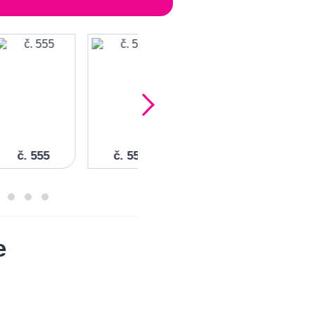
č. 555
č. 554
č. 553
č
e