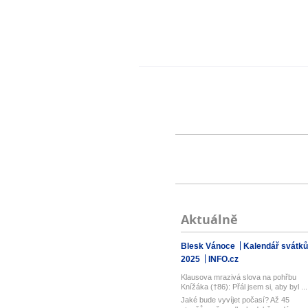
Aktuálně
Blesk Vánoce
Kalendář svátků
2025
INFO.cz
Klausova mrazivá slova na pohřbu
Knížáka (†86): Přál jsem si, aby byl ...
Jaké bude vyvíjet počasí? Až 45