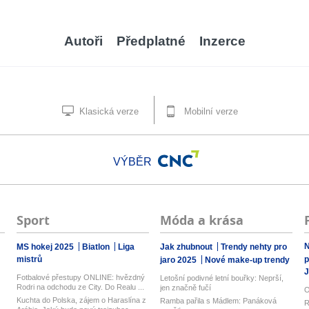
Autoři
Předplatné
Inzerce
Klasická verze
Mobilní verze
VÝBĚR
Sport
Móda a krása
N
MS hokej 2025
Biatlon
Liga
Jak zhubnout
Trendy nehty pro
mistrů
p
jaro 2025
Nové make-up trendy
J
Fotbalové přestupy ONLINE: hvězdný
Letošní podivné letní bouřky: Neprší,
Rodri na odchodu ze City. Do Realu ...
jen značně fučí
O
Kuchta do Polska, zájem o Haraslína z
Ramba pařila s Mádlem: Panáková
R