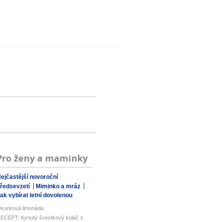
Pro ženy a maminky
ejčastější novoroční
ředsevzetí
Miminko a mráz
ak vybírat letní dovolenou
kurková limonáda
ECEPT: Kynutý švestkový koláč s