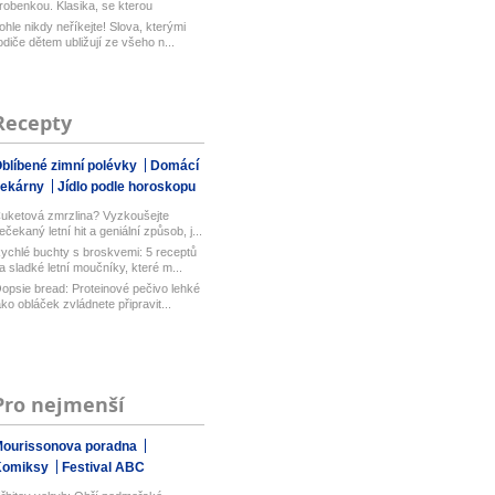
robenkou. Klasika, se kterou
aboduj...
ohle nikdy neříkejte! Slova, kterými
odiče dětem ubližují ze všeho n...
Recepty
blíbené zimní polévky
Domácí
pekárny
Jídlo podle horoskopu
uketová zmrzlina? Vyzkoušejte
ečekaný letní hit a geniální způsob, j...
ychlé buchty s broskvemi: 5 receptů
a sladké letní moučníky, které m...
opsie bread: Proteinové pečivo lehké
ako obláček zvládnete připravit...
Pro nejmenší
ourissonova poradna
Komiksy
Festival ABC