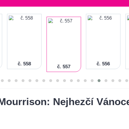
č. 558
č. 556
č. 557
Mourrison: Nejhezčí Vánoc