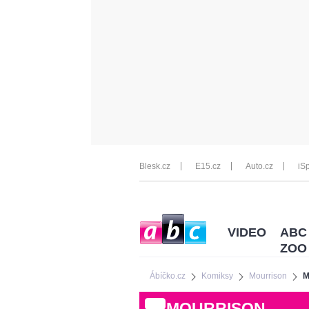
Blesk.cz
E15.cz
Auto.cz
iSp
VIDEO
ABC
ZOO
Ábíčko.cz
Komiksy
Mourrison
M
MOURRISON