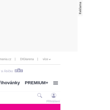
mania.cz
DIGIarena
více
 si Ábíčko
řihovánky
PREMIUM+
Přihlášení