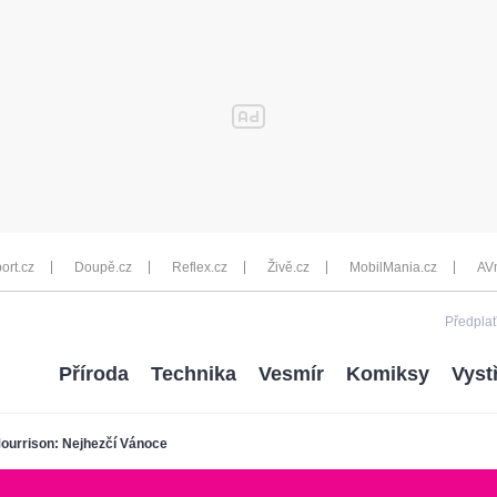
ort.cz
Doupě.cz
Reflex.cz
Živě.cz
MobilMania.cz
AV
Předplať
Příroda
Technika
Vesmír
Komiksy
Vyst
ourrison: Nejhezčí Vánoce