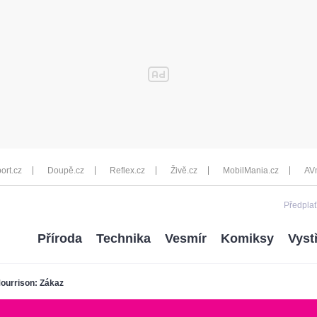
ort.cz
Doupě.cz
Reflex.cz
Živě.cz
MobilMania.cz
AV
Předplať
Příroda
Technika
Vesmír
Komiksy
Vyst
ourrison: Zákaz