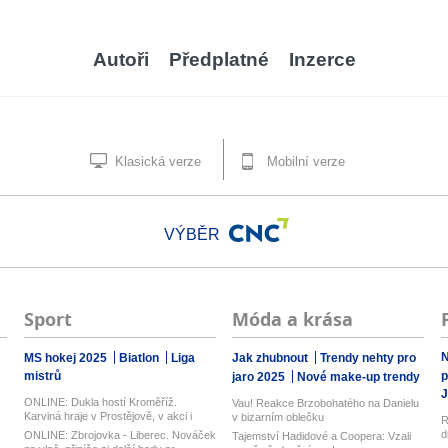
Autoři
Předplatné
Inzerce
Klasická verze
Mobilní verze
VÝBĚR
Sport
Móda a krása
N
MS hokej 2025
Biatlon
Liga
Jak zhubnout
Trendy nehty pro
mistrů
p
jaro 2025
Nové make-up trendy
J
ONLINE: Dukla hostí Kroměříž.
Vau! Reakce Brzobohatého na Danielu
Karviná hraje v Prostějově, v akci i
v bizarním oblečku
R
Opa...
d
ONLINE: Zbrojovka - Liberec. Nováček
Tajemství Hadidové a Coopera: Vzali