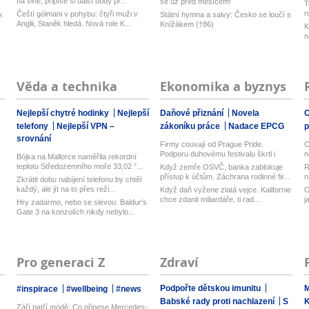
z
na vlně, připíše si další body pr...
se už před měsícem!
T
r
Čeští gólmani v pohybu: čtyři muži v
k
Státní hymna a salvy: Česko se loučí s
Anglii, Staněk hledá. Nová role K...
Knížákem (†86)
K
n
Věda a technika
Ekonomika a byznys
Nejlepší chytré hodinky
Nejlepší
Daňové přiznání
Novela
O
telefony
Nejlepší VPN –
zákoníku práce
Nadace EPCG
srovnání
Firmy couvají od Prague Pride.
C
Podporu duhovému festivalu škrtl i
n
Bójka na Mallorce naměřila rekordní
Micr...
teplotu Středozemního moře 33,02 °...
Když zemře OSVČ, banka zablokuje
R
přístup k účtům. Záchrana rodinné fir...
n
Zkrátit dobu nabíjení telefonu by chtěl
každý, ale jít na to přes reži...
Když daň vyžene zlatá vejce. Kalifornie
O
chce zdanit miliardáře, ti rad...
j
Hry zadarmo, nebo se slevou: Baldur's
Gate 3 na konzolích nikdy nebylo...
Pro generaci Z
Zdraví
Podpořte dětskou imunitu
M
#inspirace
#wellbeing
#news
Babské rady proti nachlazení
S
Září patří módě: Co přinese Mercedes-