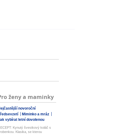
Pro ženy a maminky
ejčastější novoroční
ředsevzetí
Miminko a mráz
ak vybírat letní dovolenou
ECEPT: Kynutý švestkový koláč s
robenkou. Klasika, se kterou