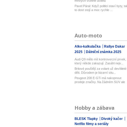
mrtvých včetně učitelů
Pavel Páral: Když politici staví byty, ta
to dost stojí a moc rychle ...
Auto-moto
Alko-kalkulačka
Rallye Dakar
2025
Dálniční známka 2025
Audi Q9 mělo mít kontroverzní prvek,
který někde zakazují. Zasáhl nejv...
Britové pouštějí za volant už devítileté
děti. Důvodem je bizarní situ...
Peugeot 208 E-GTi má nakopnout
prodeje značky. Na žádném SUV ale
označ...
Hobby a zábava
BLESK Tlapky
Divoký kačer
Netflix filmy a seriály