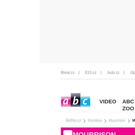
Blesk.cz
E15.cz
Auto.cz
iSp
VIDEO
ABC
ZOO
Ábíčko.cz
Komiksy
Mourrison
M
MOURRISON