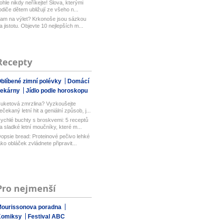
aboduj...
ohle nikdy neříkejte! Slova, kterými
odiče dětem ubližují ze všeho n...
am na výlet? Krkonoše jsou sázkou
a jistotu. Objevte 10 nejlepších m...
Recepty
blíbené zimní polévky
Domácí
pekárny
Jídlo podle horoskopu
uketová zmrzlina? Vyzkoušejte
ečekaný letní hit a geniální způsob, j...
ychlé buchty s broskvemi: 5 receptů
a sladké letní moučníky, které m...
opsie bread: Proteinové pečivo lehké
ako obláček zvládnete připravit...
Pro nejmenší
ourissonova poradna
Komiksy
Festival ABC