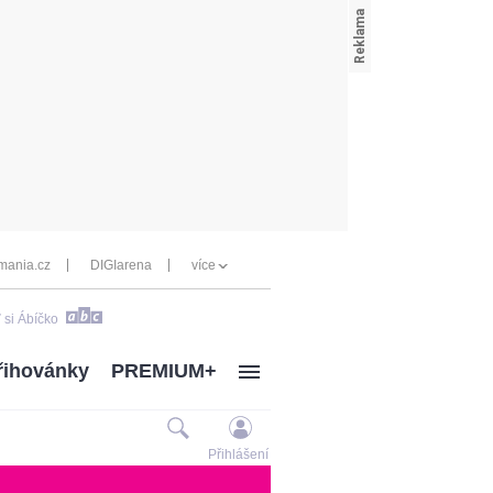
mania.cz
DIGIarena
více
 si Ábíčko
řihovánky
PREMIUM+
Přihlášení