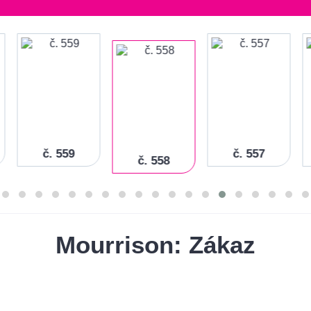
č. 559
č. 557
č. 558
Mourrison: Zákaz