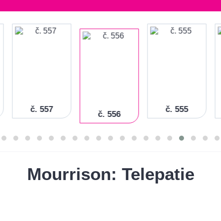
č. 557
č. 555
č. 556
Mourrison: Telepatie