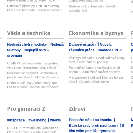
Karviné jsem vděčný! Kam může
zajímavým vysvětlením
d
odejí...
z
Fotbalové přestupy ONLINE: Slavný
Brutální útok v Tanvaldu: Několik
T
klub chce Mercada, Sparta ale měla n...
pobodaných
r
Věda a technika
Ekonomika a byznys
Nejlepší chytré hodinky
Nejlepší
Daňové přiznání
Novela
O
telefony
Nejlepší VPN –
zákoníku práce
Nadace EPCG
srovnání
Itálie vyklízí pláže. První plážové kluby
C
mizí, turisté změnu pocítí b...
n
ChatGPT teď neunavíte. Bezplatná
verze má neomezený chat a lepší
Potenciální zachránce Soleku zrušil
R
model...
.
nabídku. Zadlužené solární společn...
n
Microsoft se nepoučil. Ve Windows
potichu instaluje OneDrive Photos, k...
V bratislavské rafinerii Slovnaft hořela
O
nádrž, výbuch otřásl okolím
j
Netflix a další na víkend: nový Ted
Lasso a akční Lioness. Ale předevš...
Pro generaci Z
Zdraví
Podpořte dětskou imunitu
M
#inspirace
#wellbeing
#news
Babské rady proti nachlazení
S
RECEPT: Perfektní letní kombinace,
čím vším pomůže rýmovník
které tě zchladí, i kdybys nechtěl*...