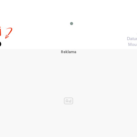
j
Datu
Mour