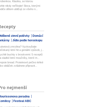
robenkou. Klasika, se kterou
aboduj...
ohle nikdy neříkejte! Slova, kterými
odiče dětem ubližují ze všeho n...
Recepty
blíbené zimní polévky
Domácí
pekárny
Jídlo podle horoskopu
uketová zmrzlina? Vyzkoušejte
ečekaný letní hit a geniální způsob, j...
ychlé buchty s broskvemi: 5 receptů
a sladké letní moučníky, které m...
opsie bread: Proteinové pečivo lehké
ako obláček zvládnete připravit...
Pro nejmenší
ourissonova poradna
Komiksy
Festival ABC