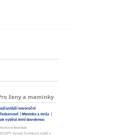
Pro ženy a maminky
ejčastější novoroční
ředsevzetí
Miminko a mráz
ak vybírat letní dovolenou
kurková limonáda
ECEPT: Kynutý švestkový koláč s