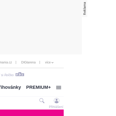
mania.cz
DIGIarena
více
 si Ábíčko
řihovánky
PREMIUM+
Přihlášení