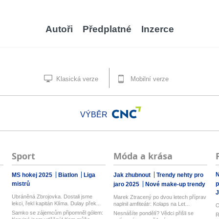
Autoři
Předplatné
Inzerce
Klasická verze
Mobilní verze
VÝBĚR
Sport
Móda a krása
N
MS hokej 2025
Biatlon
Liga
Jak zhubnout
Trendy nehty pro
mistrů
p
jaro 2025
Nové make-up trendy
J
Ubráněná Zbrojovka. Dostali jsme
Marek Ztracený po dvou letech příprav
lekci, řekl kapitán Klíma. Dulay přek...
naplnil amfiteátr: Kolaps na Let...
O
Samko se zájemcům připomněl gólem:
Nesnášíte pondělí? Vědci přišli se
R