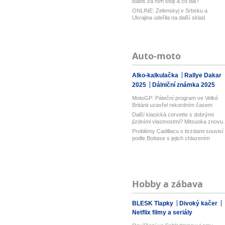
Babiš za ním stojí a co dál?
ONLINE: Zelenskyj v Srbsku a
Ukrajina udeřila na další sklad
Wildberri...
Auto-moto
Alko-kalkulačka
Rallye Dakar
2025
Dálniční známka 2025
MotoGP: Páteční program ve Velké
Británii uzavřel rekordním časem
Bezz...
Další klasická corvette s dobrými
jízdními vlastnostmi? Mitsuoka znovu..
Problémy Cadillacu s brzdami souvisí
podle Bottase s jejich chlazením
Hobby a zábava
BLESK Tlapky
Divoký kačer
Netflix filmy a seriály