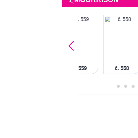
1
č. 560
č. 559
č. 558