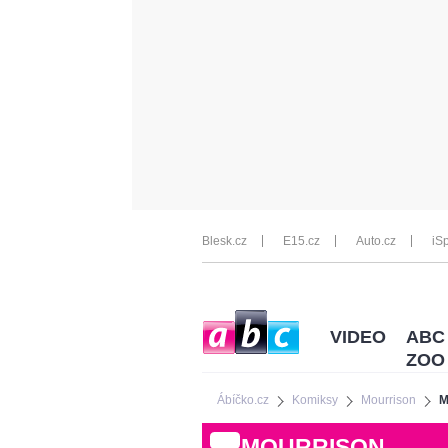
Blesk.cz
E15.cz
Auto.cz
iSp
VIDEO
ABC
ZOO
Ábíčko.cz
Komiksy
Mourrison
M
MOURRISON