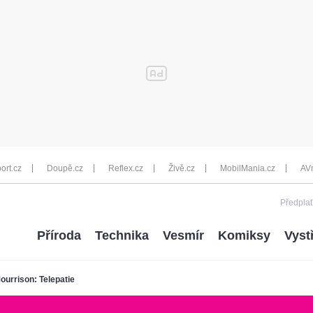
ort.cz
Doupě.cz
Reflex.cz
Živě.cz
MobilMania.cz
AV
Předplať
Příroda
Technika
Vesmír
Komiksy
Vyst
ourrison: Telepatie