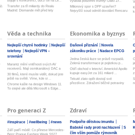
bojuje s konkurencí, udrží se na Le...
vytasila podzimní trumfy! Další Zr...
V
Transfer za tři miliardy do Realu
ři
Milionový spor s DPP uzavřen?
K
Madrid: Diomande měl před lety
Nejvyšší soud odmítl dovolání Rencaru
k
působ...
Věda a technika
Ekonomika a byznys
Nejlepší chytré hodinky
Nejlepší
Daňové přiznání
Novela
O
telefony
Nejlepší VPN –
zákoníku práce
Nadace EPCG
srovnání
Jedna česká iluze se právě rozpadá.
O
.
Zelená transformace je pojistkou p...
j
Marantz mění vnitřnosti svých AV
receiverů. Mají osmikanálový DAC a
Obří obchod v letectví. Americké Apollo
P
Di...
kupuje easyJet za 161 miliard ...
z
30 filmů, které musíte vidět, dokud jste
ještě na světě. Víme, kde si ...
Tekuté zlato opět dostojí své
S
přezdívce. Zdražení běžné potraviny
n
Chrome kašle na design Windows 11.
brzy...
To stejné ale dělá Microsoft s Edge...
Pro generaci Z
Zdraví
Podpořte dětskou imunitu
M
#inspirace
#wellbeing
#news
Babské rady proti nachlazení
S
Září patří módě: Co přinese Mercedes-
čím vším pomůže rýmovník
Benz Prague Fashion Week SS27