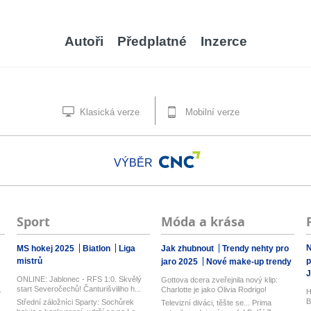
Autoři
Předplatné
Inzerce
Klasická verze
Mobilní verze
VÝBĚR
Sport
Móda a krása
N
MS hokej 2025
Biatlon
Liga
Jak zhubnout
Trendy nehty pro
mistrů
p
jaro 2025
Nové make-up trendy
J
ONLINE: Jablonec - RFS 1:0. Skvělý
Gottova dcera zveřejnila nový klip:
start Severočechů! Čanturišviliho h...
.
Charlotte je jako Olivia Rodrigo!
H
B
Střední záložníci Sparty: Sochůrek
Televizní diváci, těšte se... Prima