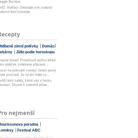
eggie Burritos
VÍZ: Rafťáci. Otestujte své znalosti
ultovní letní komedie
Recepty
blíbené zimní polévky
Domácí
pekárny
Jídlo podle horoskopu
opsie bread: Proteinové pečivo lehké
ako obláček zvládnete připravit...
ozor na jedovaté cukety! Jeden jasný
nak prozradí, že se jim máte vy...
věží letní saláty, které vás v horku
eunaví: Zkuste k zelenině přida...
Pro nejmenší
ourissonova poradna
Komiksy
Festival ABC