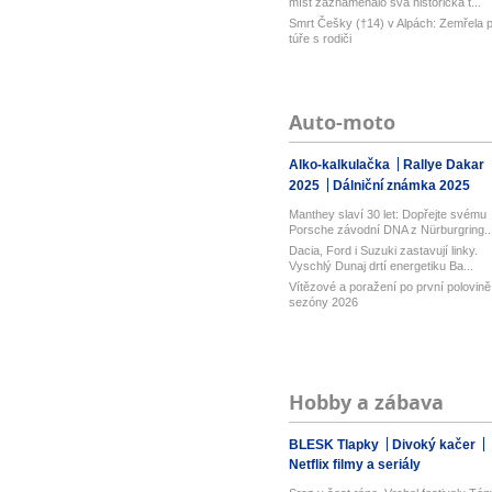
míst zaznamenalo svá historická t...
Smrt Češky (†14) v Alpách: Zemřela p
túře s rodiči
Auto-moto
Alko-kalkulačka
Rallye Dakar
2025
Dálniční známka 2025
Manthey slaví 30 let: Dopřejte svému
Porsche závodní DNA z Nürburgring..
Dacia, Ford i Suzuki zastavují linky.
Vyschlý Dunaj drtí energetiku Ba...
Vítězové a poražení po první polovině
sezóny 2026
Hobby a zábava
BLESK Tlapky
Divoký kačer
Netflix filmy a seriály