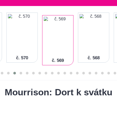
č. 570
č. 568
č. 569
Mourrison: Dort k svátku