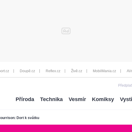
ort.cz
Doupě.cz
Reflex.cz
Živě.cz
MobilMania.cz
AV
Předplať
Příroda
Technika
Vesmír
Komiksy
Vyst
ourrison: Dort k svátku