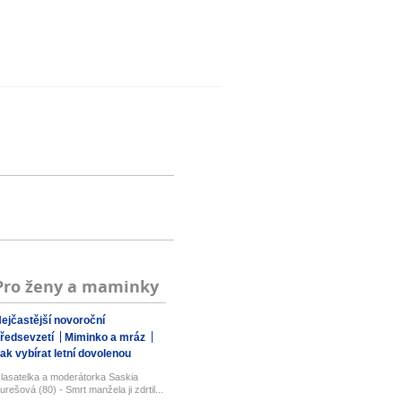
Pro ženy a maminky
ejčastější novoroční
ředsevzetí
Miminko a mráz
ak vybírat letní dovolenou
lasatelka a moderátorka Saskia
urešová (80) - Smrt manžela ji zdrtil...