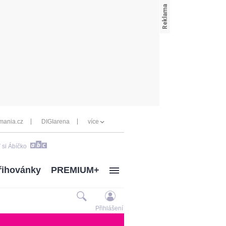
mania.cz
DIGIarena
více
 si Ábíčko
řihovánky
PREMIUM+
Přihlášení