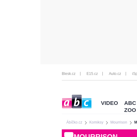
Blesk.cz
E15.cz
Auto.cz
iSp
VIDEO
ABC
ZOO
Ábíčko.cz
Komiksy
Mourrison
M
MOURRISON