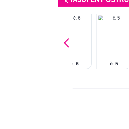
č. 7
č. 6
č. 5