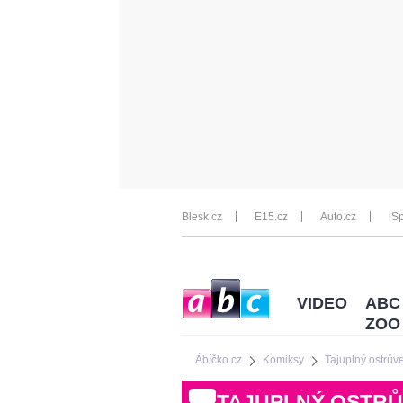
Blesk.cz
E15.cz
Auto.cz
iSp
VIDEO
ABC
ZOO
Ábíčko.cz
Komiksy
Tajuplný ostrův
TAJUPLNÝ OSTR