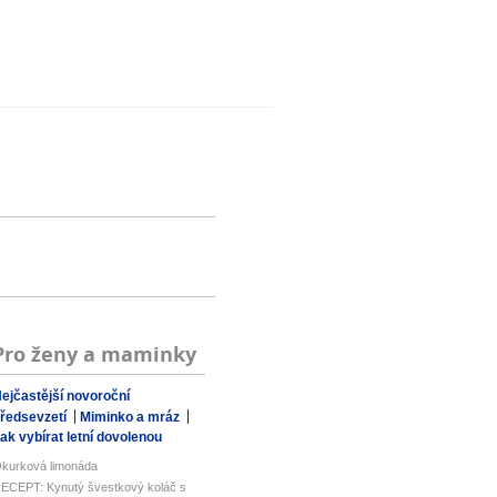
Pro ženy a maminky
ejčastější novoroční
ředsevzetí
Miminko a mráz
ak vybírat letní dovolenou
kurková limonáda
ECEPT: Kynutý švestkový koláč s