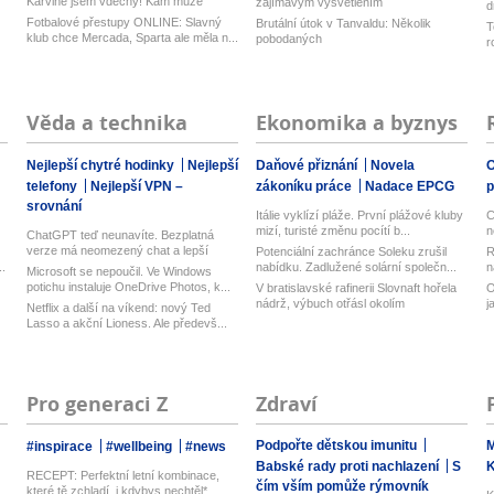
Karviné jsem vděčný! Kam může
zajímavým vysvětlením
d
odejí...
z
Fotbalové přestupy ONLINE: Slavný
Brutální útok v Tanvaldu: Několik
T
klub chce Mercada, Sparta ale měla n...
pobodaných
r
Věda a technika
Ekonomika a byznys
Nejlepší chytré hodinky
Nejlepší
Daňové přiznání
Novela
O
telefony
Nejlepší VPN –
zákoníku práce
Nadace EPCG
srovnání
Itálie vyklízí pláže. První plážové kluby
C
mizí, turisté změnu pocítí b...
n
ChatGPT teď neunavíte. Bezplatná
verze má neomezený chat a lepší
Potenciální zachránce Soleku zrušil
R
model...
.
nabídku. Zadlužené solární společn...
n
Microsoft se nepoučil. Ve Windows
potichu instaluje OneDrive Photos, k...
V bratislavské rafinerii Slovnaft hořela
O
nádrž, výbuch otřásl okolím
j
Netflix a další na víkend: nový Ted
Lasso a akční Lioness. Ale předevš...
Pro generaci Z
Zdraví
Podpořte dětskou imunitu
M
#inspirace
#wellbeing
#news
Babské rady proti nachlazení
S
RECEPT: Perfektní letní kombinace,
čím vším pomůže rýmovník
které tě zchladí, i kdybys nechtěl*...