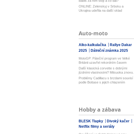
Babiš za ním stojí a co dál?
ONLINE: Zelenskyj v Srbsku a
Ukrajina udeřila na další sklad
Wildberri...
Auto-moto
Alko-kalkulačka
Rallye Dakar
2025
Dálniční známka 2025
MotoGP: Páteční program ve Velké
Británii uzavřel rekordním časem
Bezz...
Další klasická corvette s dobrými
jízdními vlastnostmi? Mitsuoka znovu..
Problémy Cadillacu s brzdami souvisí
podle Bottase s jejich chlazením
Hobby a zábava
BLESK Tlapky
Divoký kačer
Netflix filmy a seriály