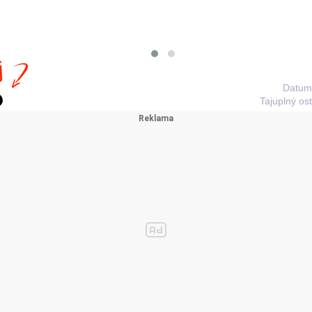
j
Datum:
Tajuplný os