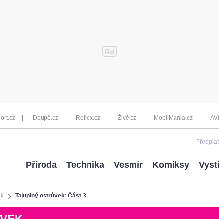
ort.cz
Doupě.cz
Reflex.cz
Živě.cz
MobilMania.cz
AV
Předplať
Příroda
Technika
Vesmír
Komiksy
Vyst
ek
Tajuplný ostrůvek: Část 3.
ŮVEK