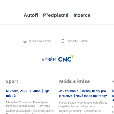
Autoři
Předplatné
Inzerce
Klasická verze
Mobilní verze
VÝBĚR
Sport
Móda a krása
N
MS hokej 2025
Biatlon
Liga
Jak zhubnout
Trendy nehty pro
mistrů
p
jaro 2025
Nové make-up trendy
J
Ubráněná Zbrojovka. Dostali jsme
Marek Ztracený po dvou letech příprav
lekci, řekl kapitán Klíma. Dulay přek...
naplnil amfiteátr: Kolaps na Let...
O
Samko se zájemcům připomněl gólem:
Nesnášíte pondělí? Vědci přišli se
R