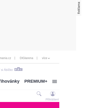
mania.cz
DIGIarena
více
 si Ábíčko
řihovánky
PREMIUM+
Přihlášení