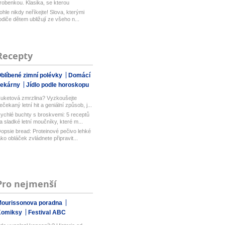
robenkou. Klasika, se kterou
aboduj...
ohle nikdy neříkejte! Slova, kterými
odiče dětem ubližují ze všeho n...
Recepty
blíbené zimní polévky
Domácí
pekárny
Jídlo podle horoskopu
uketová zmrzlina? Vyzkoušejte
ečekaný letní hit a geniální způsob, j...
ychlé buchty s broskvemi: 5 receptů
a sladké letní moučníky, které m...
opsie bread: Proteinové pečivo lehké
ako obláček zvládnete připravit...
Pro nejmenší
ourissonova poradna
Komiksy
Festival ABC