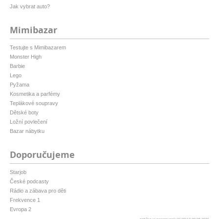
Jak vybrat auto?
Mimibazar
Testujte s Mimibazarem
Monster High
Barbie
Lego
Pyžama
Kosmetika a parfémy
Teplákové soupravy
Dětské boty
Ložní povlečení
Bazar nábytku
Doporučujeme
Starjob
České podcasty
Rádio a zábava pro děti
Frekvence 1
Evropa 2