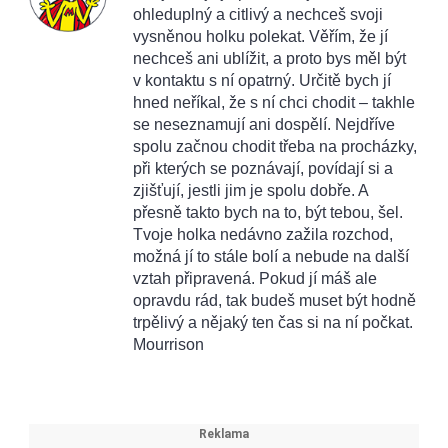
ohleduplný a citlivý a nechceš svoji
vysněnou holku polekat. Věřím, že jí
nechceš ani ublížit, a proto bys měl být
v kontaktu s ní opatrný. Určitě bych jí
hned neříkal, že s ní chci chodit – takhle
se neseznamují ani dospělí. Nejdříve
spolu začnou chodit třeba na procházky,
při kterých se poznávají, povídají si a
zjišťují, jestli jim je spolu dobře. A
přesně takto bych na to, být tebou, šel.
Tvoje holka nedávno zažila rozchod,
možná jí to stále bolí a nebude na další
vztah připravená. Pokud jí máš ale
opravdu rád, tak budeš muset být hodně
trpělivý a nějaký ten čas si na ní počkat.
Mourrison