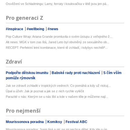
Osvěžení ve Schladmingu: Lamy, ferraty i koulovačka v létě jsou jen pá...
Pro generaci Z
#inspirace
#wellbeing
#news
Pop Culture Wrap: Ariana Grande promluvila o svém ústupu z veřejného ž...
Alt news: MGK v tom zas lítá, Jared Leto byl obviněný ze sexuálního ob...
RECEPT: Perfektní letní kombinace, které tě zchladí, i kdybys nechtěl*...
Zdraví
Podpořte dětskou imunitu
Babské rady proti nachlazení
S čím vším
pomůže rýmovník
Jak se zdravě zchladit v tropických vedrech: Co pomáhá a kdy už riskuj...
Úpal a úžeh: Jak je poznat a jak se z nich rychle vyléčit
Parazité v nás: Kterým se u nás líbí a kde v našem těle je můžeme nají...
Pro nejmenší
Mourissonova poradna
Komiksy
Festival ABC
Mourrisonova poradna: Jsem líná a nic se mi nechce dělat: Kdy jde o ún...