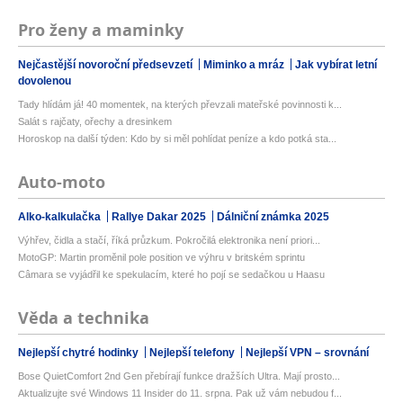
Pro ženy a maminky
Nejčastější novoroční předsevzetí
Miminko a mráz
Jak vybírat letní
dovolenou
Tady hlídám já! 40 momentek, na kterých převzali mateřské povinnosti k...
Salát s rajčaty, ořechy a dresinkem
Horoskop na další týden: Kdo by si měl pohlídat peníze a kdo potká sta...
Auto-moto
Alko-kalkulačka
Rallye Dakar 2025
Dálniční známka 2025
Výhřev, čidla a stačí, říká průzkum. Pokročilá elektronika není priori...
MotoGP: Martin proměnil pole position ve výhru v britském sprintu
Câmara se vyjádřil ke spekulacím, které ho pojí se sedačkou u Haasu
Věda a technika
Nejlepší chytré hodinky
Nejlepší telefony
Nejlepší VPN – srovnání
Bose QuietComfort 2nd Gen přebírají funkce dražších Ultra. Mají prosto...
Aktualizujte své Windows 11 Insider do 11. srpna. Pak už vám nebudou f...