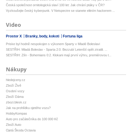
Česká společnost ornitologická slaví 100 let: Jak chrání ptáky v ČR?
Vyzkoušejte český kyberpunk. V Netspectre se stanete elitním hackerem ...
Video
Prostor X
Branky, body, kokoti
Fortuna liga
Priske byl hodně nespokojen s výkonem Sparty v Mladé Boleslavi
SESTŘIH: Mladá Boleslav - Sparta 2:0. Bezzubí Letenští opět ztratili. ...
SESTŘIH: Zlín - Bohemians 0:2. Klokani mají první výhru, premiérovou t...
Nákupy
hledejceny.cz
Zboží Živě
Osobní vozy
Zboží Dáma
zbozi.blesk.cz
Jak na prohlídku ojetého vozu?
HobbyKompas
Auto pro začátečníka do 100 000 Kč
Zboží Auto
Ojetá Škoda Octavia