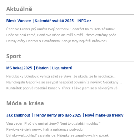
Aktuálně
Blesk Vánoce
Kalendář svátků 2025
INFO.cz
Čech ve Francii prý umlátil svojí partnerku: Zadržet ho musela zásahov...
Peče se celá země, Babišova vláda ale mlčí a mlží. Přitom extrémy poča...
Detaily aféry Decroix s Havránkem: Kdo je tady největší královna?
Sport
MS hokej 2025
Biatlon
Liga mistrů
Pardubický Boledovič vyhlíží střet se Slavií: Je škoda, že to nedokáže...
Na hokejistu Gáboríka se sesypal nespočet obvinění z nevěry: Nečekaný ...
Kundrátek poprvé rozebírá konec v Třinci: Těžko jsem se s některými vě...
Móda a krása
Jak zhubnout
Trendy nehty pro jaro 2025
Nové make-up trendy
Vlna veder: Proč víc umírají ženy? Není to o „slabším pohlaví“
Pawlowské ujely nervy: Halina nařčena z podvodu!
Byt ukrýval „poklad" za statisíce: Nálepky ze zápalkových krabiček