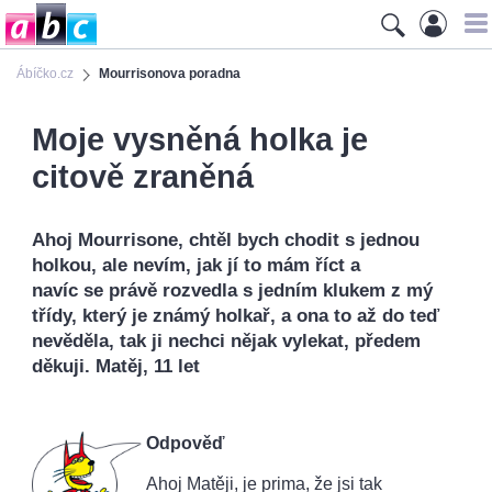
Ábíčko.cz
Mourrisonova poradna
Moje vysněná holka je
citově zraněná
Ahoj Mourrisone, chtěl bych chodit s jednou
holkou, ale nevím, jak jí to mám říct a
navíc se právě rozvedla s jedním klukem z mý
třídy, který je známý holkař, a ona to až do teď
nevěděla, tak ji nechci nějak vylekat, předem
děkuji. Matěj, 11 let
Odpověď
Ahoj Matěji, je prima, že jsi tak