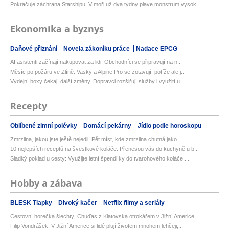
Pokračuje záchrana Starshipu. V moři už dva týdny plave monstrum vysok...
Ekonomika a byznys
Daňové přiznání
Novela zákoníku práce
Nadace EPCG
AI asistenti začínají nakupovat za lidi. Obchodníci se připravují na n...
Měsíc po požáru ve Zlíně. Vasky a Alpine Pro se zotavují, potíže ale j...
Výdejní boxy čekají další změny. Dopravci rozšiřují služby i využití u...
Recepty
Oblíbené zimní polévky
Domácí pekárny
Jídlo podle horoskopu
Zmrzlina, jakou jste ještě nejedli! Pět míst, kde zmrzlina chutná jako...
10 nejlepších receptů na švestkové koláče: Přenesou vás do kuchyně u b...
Sladký poklad u cesty: Využijte letní špendlíky do tvarohového koláče,...
Hobby a zábava
BLESK Tlapky
Divoký kačer
Netflix filmy a seriály
Cestovní horečka šlechty: Chuďas z Klatovska otrokářem v Jižní Americe
Filip Vondrášek: V Jižní Americe si lidé plují životem mnohem lehčeji,...