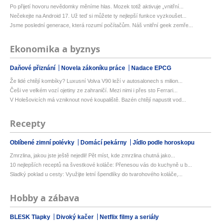
Po přijetí hovoru nevědomky měníme hlas. Mozek totiž aktivuje „vnitřní...
Nečekejte na Android 17. Už teď si můžete ty nejlepší funkce vyzkoušet...
Jsme poslední generace, která rozumí počítačům. Náš vnitřní geek zemře...
Ekonomika a byznys
Daňové přiznání
Novela zákoníku práce
Nadace EPCG
Že lidé chtějí kombíky? Luxusní Volva V90 leží v autosalonech s milion...
Češi ve velkém vozí ojetiny ze zahraničí. Mezi nimi i přes sto Ferrari...
V Holešovicích má vzniknout nové koupaliště. Bazén chtějí napustit vod...
Recepty
Oblíbené zimní polévky
Domácí pekárny
Jídlo podle horoskopu
Zmrzlina, jakou jste ještě nejedli! Pět míst, kde zmrzlina chutná jako...
10 nejlepších receptů na švestkové koláče: Přenesou vás do kuchyně u b...
Sladký poklad u cesty: Využijte letní špendlíky do tvarohového koláče,...
Hobby a zábava
BLESK Tlapky
Divoký kačer
Netflix filmy a seriály