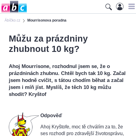
Ábíčko.cz
Mourrisonova poradna
Můžu za prázdniny
zhubnout 10 kg?
Ahoj Mourrisone, rozhodnul jsem se, že o
prázdninách zhubnu. Chtěl bych tak 10 kg. Začal
jsem hodně cvičit, s tátou chodím běhat a začal
jsem i míň jíst. Myslíš, že těch 10 kg můžu
shodit? Kryštof
Odpověď
Ahoj Kryštofe, moc tě chválím za to, že
ses rozhodl pro zdravější životosprávu,