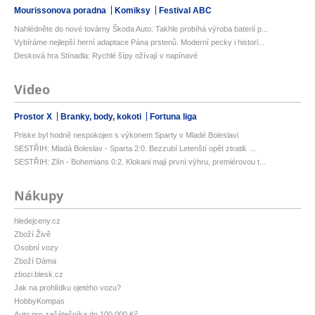
Mourissonova poradna
Komiksy
Festival ABC
Nahlédněte do nové továrny Škoda Auto: Takhle probíhá výroba baterií p...
Vybíráme nejlepší herní adaptace Pána prstenů. Moderní pecky i histori...
Desková hra Stínadla: Rychlé šípy ožívají v napínavé
Video
Prostor X
Branky, body, kokoti
Fortuna liga
Priske byl hodně nespokojen s výkonem Sparty v Mladé Boleslavi
SESTŘIH: Mladá Boleslav - Sparta 2:0. Bezzubí Letenští opět ztratili. ...
SESTŘIH: Zlín - Bohemians 0:2. Klokani mají první výhru, premiérovou t...
Nákupy
hledejceny.cz
Zboží Živě
Osobní vozy
Zboží Dáma
zbozi.blesk.cz
Jak na prohlídku ojetého vozu?
HobbyKompas
Auto pro začátečníka do 100 000 Kč