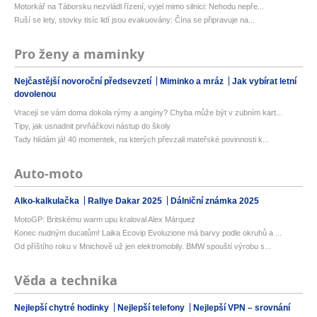
Motorkář na Táborsku nezvládl řízení, vyjel mimo silnici: Nehodu nepře...
Ruší se lety, stovky tisíc lidí jsou evakuovány: Čína se připravuje na...
Pro ženy a maminky
Nejčastější novoroční předsevzetí
Miminko a mráz
Jak vybírat letní
dovolenou
Vracejí se vám doma dokola rýmy a angíny? Chyba může být v zubním kart...
Tipy, jak usnadnit prvňáčkovi nástup do školy
Tady hlídám já! 40 momentek, na kterých převzali mateřské povinnosti k...
Auto-moto
Alko-kalkulačka
Rallye Dakar 2025
Dálniční známka 2025
MotoGP: Britskému warm upu kraloval Alex Márquez
Konec nudným ducatům! Laika Ecovip Evoluzione má barvy podle okruhů a ...
Od příštího roku v Mnichově už jen elektromobily. BMW spouští výrobu s...
Věda a technika
Nejlepší chytré hodinky
Nejlepší telefony
Nejlepší VPN – srovnání