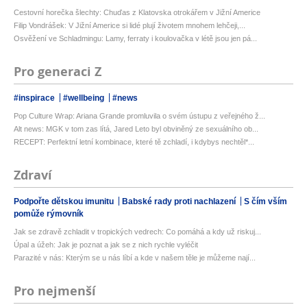
Cestovní horečka šlechty: Chuďas z Klatovska otrokářem v Jižní Americe
Filip Vondrášek: V Jižní Americe si lidé plují životem mnohem lehčeji,...
Osvěžení ve Schladmingu: Lamy, ferraty i koulovačka v létě jsou jen pá...
Pro generaci Z
#inspirace
#wellbeing
#news
Pop Culture Wrap: Ariana Grande promluvila o svém ústupu z veřejného ž...
Alt news: MGK v tom zas lítá, Jared Leto byl obviněný ze sexuálního ob...
RECEPT: Perfektní letní kombinace, které tě zchladí, i kdybys nechtěl*...
Zdraví
Podpořte dětskou imunitu
Babské rady proti nachlazení
S čím vším
pomůže rýmovník
Jak se zdravě zchladit v tropických vedrech: Co pomáhá a kdy už riskuj...
Úpal a úžeh: Jak je poznat a jak se z nich rychle vyléčit
Parazité v nás: Kterým se u nás líbí a kde v našem těle je můžeme nají...
Pro nejmenší