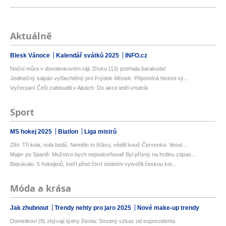
Aktuálně
Blesk Vánoce
Kalendář svátků 2025
INFO.cz
Noční můra v dovolenkovém ráji: Dívku (13) potrhala barakuda!
Jedinečný tulipán vyšlechtěný pro Frýdek-Místek: Připomíná historii vý...
Vyčerpaní Češi zabloudili v Alpách: Do akce letěl vrtulník
Sport
MS hokej 2025
Biatlon
Liga mistrů
Zlín: Tři kola, nula bodů. Nemělo to šťávu, věděl kouč Červenka. Vesel...
Majer po Spartě: Mužstvo bych nepodceňoval! Byl přísný na hrdinu zápas...
Bejvávalo. 5 hokejistů, kteří před čtvrt stoletím vytvořili českou kol...
Móda a krása
Jak zhubnout
Trendy nehty pro jaro 2025
Nové make-up trendy
Dominikovi (8) zbývají týdny života: Smutný vzkaz od exprezidenta