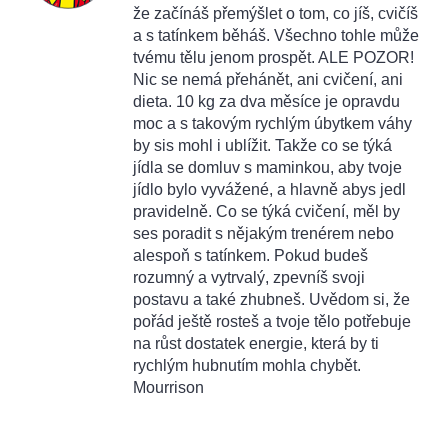
že začínáš přemýšlet o tom, co jíš, cvičíš
a s tatínkem běháš. Všechno tohle může
tvému tělu jenom prospět. ALE POZOR!
Nic se nemá přehánět, ani cvičení, ani
dieta. 10 kg za dva měsíce je opravdu
moc a s takovým rychlým úbytkem váhy
by sis mohl i ublížit. Takže co se týká
jídla se domluv s maminkou, aby tvoje
jídlo bylo vyvážené, a hlavně abys jedl
pravidelně. Co se týká cvičení, měl by
ses poradit s nějakým trenérem nebo
alespoň s tatínkem. Pokud budeš
rozumný a vytrvalý, zpevníš svoji
postavu a také zhubneš. Uvědom si, že
pořád ještě rosteš a tvoje tělo potřebuje
na růst dostatek energie, která by ti
rychlým hubnutím mohla chybět.
Mourrison