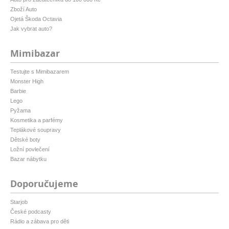
Zboží Auto
Ojetá Škoda Octavia
Jak vybrat auto?
Mimibazar
Testujte s Mimibazarem
Monster High
Barbie
Lego
Pyžama
Kosmetika a parfémy
Teplákové soupravy
Dětské boty
Ložní povlečení
Bazar nábytku
Doporučujeme
Starjob
České podcasty
Rádio a zábava pro děti