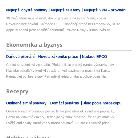
Nejlepší chytré hodinky
Nejlepší telefony
Nejlepší VPN – srovnání
30 filmů, které musíte vidět, dokud jste ještě na světě. Víme, kde si ...
Revoluce bez čekání. Snímače LOFIC dohánějí drahé bezzrcadlovky, už se...
Apple si nechá platit za větší soukromí. Private Relay v iPhonu vás na...
Ekonomika a byznys
Daňové přiznání
Novela zákoníku práce
Nadace EPCG
České stavebnictví zpomalilo. Překvapil ale prudký nárůst výstavby nov...
Klasické bakalářky kvůli AI ztratily smysl, sázíme na praxi, říká Kart...
Patnáct let byl bez stopy. Pak udělal jednu chybu a policie objasnila ...
Recepty
Oblíbené zimní polévky
Domácí pekárny
Jídlo podle horoskopu
Oopsie bread: Proteinové pečivo lehké jako obláček zvládnete připravit...
Pozor na jedovaté cukety! Jeden jasný znak prozradí, že se jim máte vy...
Svěží letní saláty, které vás v horku neunaví: Zkuste k zelenině přida...
Hobby a zábava