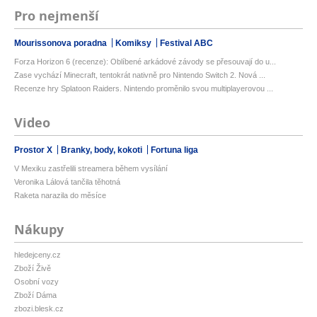
Pro nejmenší
Mourissonova poradna
Komiksy
Festival ABC
Forza Horizon 6 (recenze): Oblíbené arkádové závody se přesouvají do u...
Zase vychází Minecraft, tentokrát nativně pro Nintendo Switch 2. Nová ...
Recenze hry Splatoon Raiders. Nintendo proměnilo svou multiplayerovou ...
Video
Prostor X
Branky, body, kokoti
Fortuna liga
V Mexiku zastřelili streamera během vysílání
Veronika Lálová tančila těhotná
Raketa narazila do měsíce
Nákupy
hledejceny.cz
Zboží Živě
Osobní vozy
Zboží Dáma
zbozi.blesk.cz