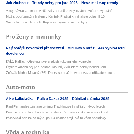
Jak zhubnout
Trendy nehty pro jaro 2025
Nové make-up trendy
Velký návrat Ordinace v růžové zahradě 2: Kdy ovládne večerní vysílání...
Muž s podříznutým hrdlem v Karlíně: Pražští kriminalisté objasnili 16 ...
Smrskflace na trhu realit: Kupujeme výrazně menší byty
Pro ženy a maminky
Nejčastější novoroční předsevzetí
Miminko a mráz
Jak vybírat letní
dovolenou
KVÍZ: Rafťáci. Otestujte své znalosti kultovní letní komedie
Čtyřletá Anička bojuje s nemocí kloubů, kvůli které někdy neudrží ani ...
Zpěvák Michal Malátný (56): Dcery se snažím vychovávat příkladem, ne s...
Auto-moto
Alko-kalkulačka
Rallye Dakar 2025
Dálniční známka 2025
Raúl Fernandez zůstane u týmu Trackhouse i v příštích dvou letech
Proč říkáme volant, kapota nebo dálnice? Takto vznikla motoristická sl...
Itálie vrací peníze za mýto, pokud dálnice stojí. Má to však podmínky
Věda a technika