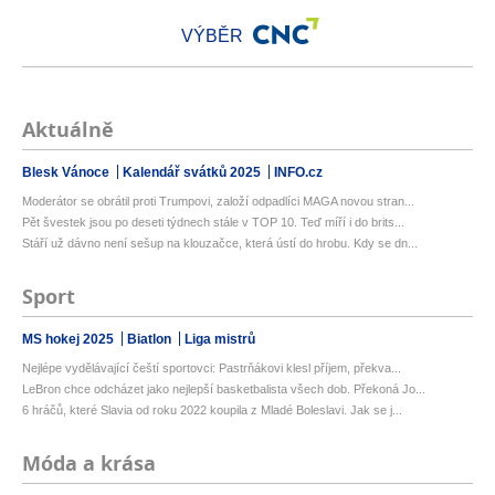
VÝBĚR
Aktuálně
Blesk Vánoce
Kalendář svátků 2025
INFO.cz
Moderátor se obrátil proti Trumpovi, založí odpadlíci MAGA novou stran...
Pět švestek jsou po deseti týdnech stále v TOP 10. Teď míří i do brits...
Stáří už dávno není sešup na klouzačce, která ústí do hrobu. Kdy se dn...
Sport
MS hokej 2025
Biatlon
Liga mistrů
Nejlépe vydělávající čeští sportovci: Pastrňákovi klesl příjem, překva...
LeBron chce odcházet jako nejlepší basketbalista všech dob. Překoná Jo...
6 hráčů, které Slavia od roku 2022 koupila z Mladé Boleslavi. Jak se j...
Móda a krása