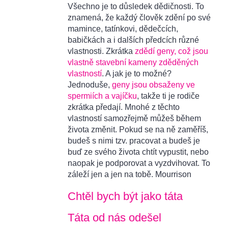
Všechno je to důsledek dědičnosti. To
znamená, že každý člověk zdění po své
mamince, tatínkovi, dědečcích,
babičkách a i dalších předcích různé
vlastnosti. Zkrátka
zdědí geny, což jsou
vlastně stavební kameny zděděných
vlastností
. A jak je to možné?
Jednoduše,
geny jsou obsaženy ve
spermiích a vajíčku
, takže ti je rodiče
zkrátka předají. Mnohé z těchto
vlastností samozřejmě můžeš během
života změnit. Pokud se na ně zaměříš,
budeš s nimi tzv. pracovat a budeš je
buď ze svého života chtít vypustit, nebo
naopak je podporovat a vyzdvihovat. To
záleží jen a jen na tobě. Mourrison
Chtěl bych být jako táta
Táta od nás odešel