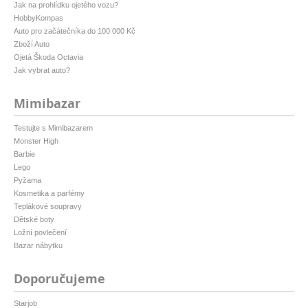
Jak na prohlídku ojetého vozu?
HobbyKompas
Auto pro začátečníka do 100 000 Kč
Zboží Auto
Ojetá Škoda Octavia
Jak vybrat auto?
Mimibazar
Testujte s Mimibazarem
Monster High
Barbie
Lego
Pyžama
Kosmetika a parfémy
Teplákové soupravy
Dětské boty
Ložní povlečení
Bazar nábytku
Doporučujeme
Starjob