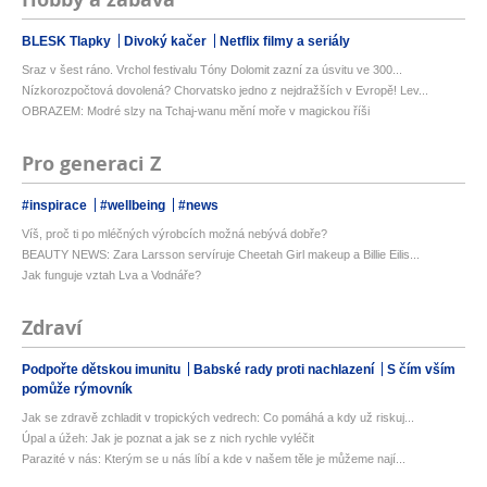
BLESK Tlapky
Divoký kačer
Netflix filmy a seriály
Sraz v šest ráno. Vrchol festivalu Tóny Dolomit zazní za úsvitu ve 300...
Nízkorozpočtová dovolená? Chorvatsko jedno z nejdražších v Evropě! Lev...
OBRAZEM: Modré slzy na Tchaj-wanu mění moře v magickou říši
Pro generaci Z
#inspirace
#wellbeing
#news
Víš, proč ti po mléčných výrobcích možná nebývá dobře?
BEAUTY NEWS: Zara Larsson servíruje Cheetah Girl makeup a Billie Eilis...
Jak funguje vztah Lva a Vodnáře?
Zdraví
Podpořte dětskou imunitu
Babské rady proti nachlazení
S čím vším
pomůže rýmovník
Jak se zdravě zchladit v tropických vedrech: Co pomáhá a kdy už riskuj...
Úpal a úžeh: Jak je poznat a jak se z nich rychle vyléčit
Parazité v nás: Kterým se u nás líbí a kde v našem těle je můžeme nají...