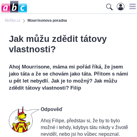
Ábíčko.cz
Mourrisonova poradna
Jak můžu zdědit tátovy
vlastnosti?
Ahoj Mourrisone, máma mi pořád říká, že jsem
jako táta a že se chovám jako táta. Přitom s námi
u pět let nebydlí. Jak je to možný? Jak můžu
zdědit tátovy vlastnosti? Filip
Odpověď
Ahoj Filipe, představ si, že by to bylo
možné i tehdy, kdybys tátu nikdy v životě
neviděl, nebo jsi ho vůbec nepoznal.